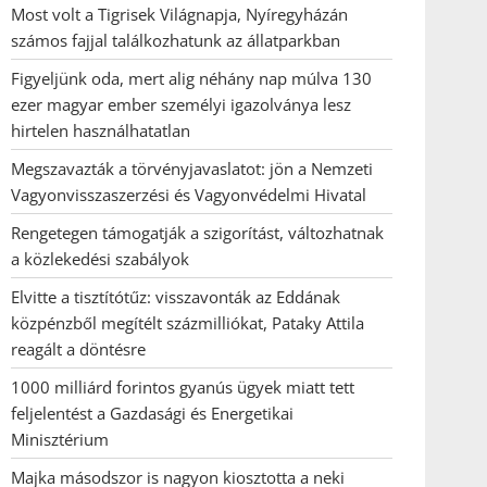
Most volt a Tigrisek Világnapja, Nyíregyházán
számos fajjal találkozhatunk az állatparkban
Figyeljünk oda, mert alig néhány nap múlva 130
ezer magyar ember személyi igazolványa lesz
hirtelen használhatatlan
Megszavazták a törvényjavaslatot: jön a Nemzeti
Vagyonvisszaszerzési és Vagyonvédelmi Hivatal
Rengetegen támogatják a szigorítást, változhatnak
a közlekedési szabályok
Elvitte a tisztítótűz: visszavonták az Eddának
közpénzből megítélt százmilliókat, Pataky Attila
reagált a döntésre
1000 milliárd forintos gyanús ügyek miatt tett
feljelentést a Gazdasági és Energetikai
Minisztérium
Majka másodszor is nagyon kiosztotta a neki