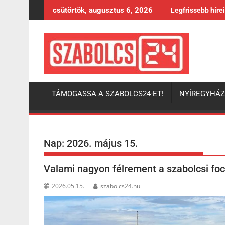
Skip
csütörtök, augusztus 6, 2026
Legfrissebb híre
to
content
TÁMOGASSA A SZABOLCS24-ET!
NYÍREGYHÁ
Nap:
2026. május 15.
Valami nagyon félrement a szabolcsi focib
2026.05.15.
szabolcs24.hu