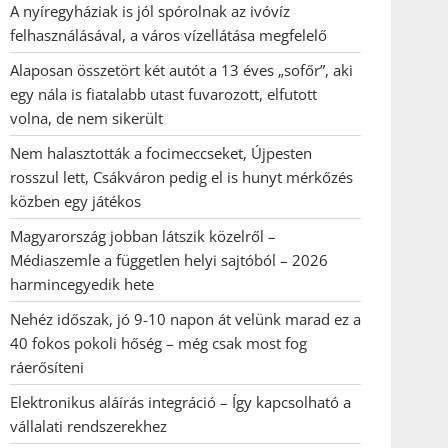
A nyíregyháziak is jól spórolnak az ivóvíz
felhasználásával, a város vízellátása megfelelő
Alaposan összetört két autót a 13 éves „sofőr”, aki
egy nála is fiatalabb utast fuvarozott, elfutott
volna, de nem sikerült
Nem halasztották a focimeccseket, Újpesten
rosszul lett, Csákváron pedig el is hunyt mérkőzés
közben egy játékos
Magyarország jobban látszik közelről –
Médiaszemle a független helyi sajtóból – 2026
harmincegyedik hete
Nehéz időszak, jó 9-10 napon át velünk marad ez a
40 fokos pokoli hőség – még csak most fog
ráerősíteni
Elektronikus aláírás integráció – Így kapcsolható a
vállalati rendszerekhez