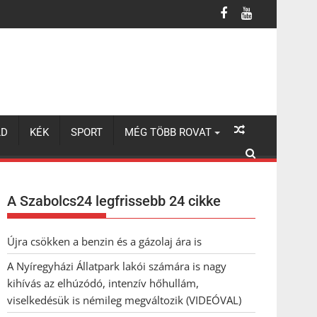
lhúzódó, intenzív hőhullám, viselkedésük is némileg megváltozik 
LD
KÉK
SPORT
MÉG TÖBB ROVAT
A Szabolcs24 legfrissebb 24 cikke
Újra csökken a benzin és a gázolaj ára is
A Nyíregyházi Állatpark lakói számára is nagy
kihívás az elhúzódó, intenzív hőhullám,
viselkedésük is némileg megváltozik (VIDEÓVAL)