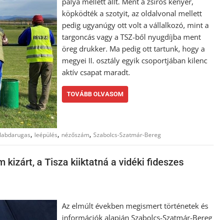
pálya mellett állt. Ment a zsíros kenyér,
köpködték a szotyit, az oldalvonal mellett
pedig ugyanúgy ott volt a vállalkozó, mint a
targoncás vagy a TSZ-ből nyugdíjba ment
öreg drukker. Ma pedig ott tartunk, hogy a
megyei II. osztály egyik csoportjában kilenc
aktív csapat maradt.
TOVÁBB OLVASOM
,
,
,
labdarugas
leépülés
nézőszám
Szabolcs-Szatmár-Bereg
kizárt, a Tisza kiiktatná a vidéki fideszes
Az elmúlt években megismert történetek és
információk alapján Szabolcs-Szatmár-Bereg