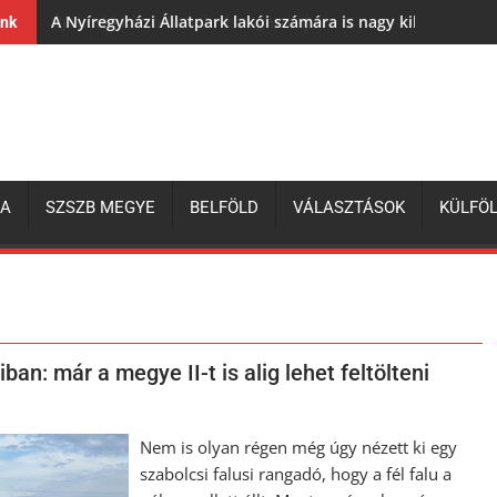
A Nyíregyházi Állatpark lakói számára is nagy kihívás az e
ink
ZA
SZSZB MEGYE
BELFÖLD
VÁLASZTÁSOK
KÜLFÖ
an: már a megye II-t is alig lehet feltölteni
Nem is olyan régen még úgy nézett ki egy
szabolcsi falusi rangadó, hogy a fél falu a