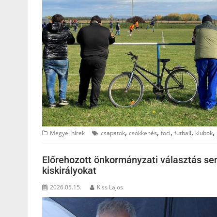
,
,
,
,
,
Megyei hírek
csapatok
csökkenés
foci
futball
klubok
Előrehozott önkormányzati választás sem 
kiskirályokat
2026.05.15.
Kiss Lajos