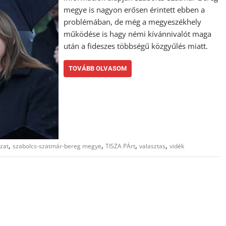
megye is nagyon erősen érintett ebben a
problémában, de még a megyeszékhely
működése is hagy némi kívánnivalót maga
után a fideszes többségű közgyűlés miatt.
TOVÁBB OLVASOM
,
,
,
,
zat
szabolcs-szatmár-bereg megye
TISZA PÁrt
valasztas
vidék