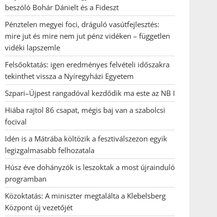
beszóló Bohár Dánielt és a Fideszt
Pénztelen megyei foci, dráguló vasútfejlesztés:
mire jut és mire nem jut pénz vidéken – független
vidéki lapszemle
Felsőoktatás: igen eredményes felvételi időszakra
tekinthet vissza a Nyíregyházi Egyetem
Szpari–Újpest rangadóval kezdődik ma este az NB I
Hiába rajtol 86 csapat, mégis baj van a szabolcsi
focival
Idén is a Mátrába költözik a fesztiválszezon egyik
legizgalmasabb felhozatala
Húsz éve dohányzók is leszoktak a most újrainduló
programban
Közoktatás: A miniszter megtalálta a Klebelsberg
Központ új vezetőjét