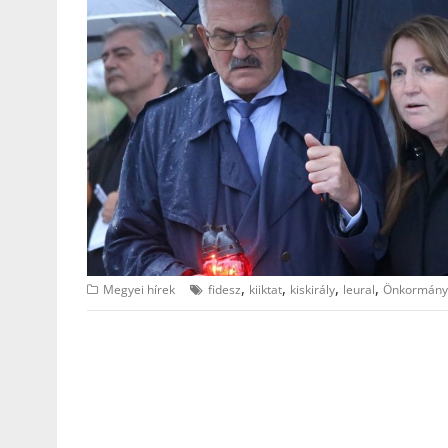
,
,
,
,
Megyei hírek
fidesz
kiiktat
kiskirály
leural
Önkormány