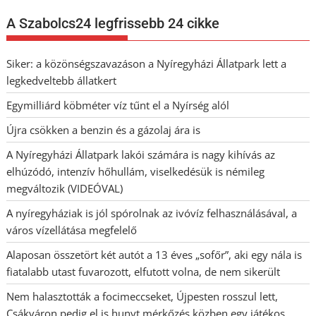
A Szabolcs24 legfrissebb 24 cikke
Siker: a közönségszavazáson a Nyíregyházi Állatpark lett a
legkedveltebb állatkert
Egymilliárd köbméter víz tűnt el a Nyírség alól
Újra csökken a benzin és a gázolaj ára is
A Nyíregyházi Állatpark lakói számára is nagy kihívás az
elhúzódó, intenzív hőhullám, viselkedésük is némileg
megváltozik (VIDEÓVAL)
A nyíregyháziak is jól spórolnak az ivóvíz felhasználásával, a
város vízellátása megfelelő
Alaposan összetört két autót a 13 éves „sofőr”, aki egy nála is
fiatalabb utast fuvarozott, elfutott volna, de nem sikerült
Nem halasztották a focimeccseket, Újpesten rosszul lett,
Csákváron pedig el is hunyt mérkőzés közben egy játékos