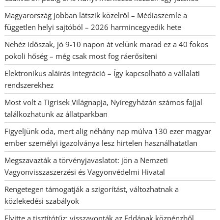
Magyarország jobban látszik közelről – Médiaszemle a
független helyi sajtóból – 2026 harmincegyedik hete
Nehéz időszak, jó 9-10 napon át velünk marad ez a 40 fokos
pokoli hőség – még csak most fog ráerősíteni
Elektronikus aláírás integráció – Így kapcsolható a vállalati
rendszerekhez
Most volt a Tigrisek Világnapja, Nyíregyházán számos fajjal
találkozhatunk az állatparkban
Figyeljünk oda, mert alig néhány nap múlva 130 ezer magyar
ember személyi igazolványa lesz hirtelen használhatatlan
Megszavazták a törvényjavaslatot: jön a Nemzeti
Vagyonvisszaszerzési és Vagyonvédelmi Hivatal
Rengetegen támogatják a szigorítást, változhatnak a
közlekedési szabályok
Elvitte a tisztítótűz: visszavonták az Eddának közpénzből