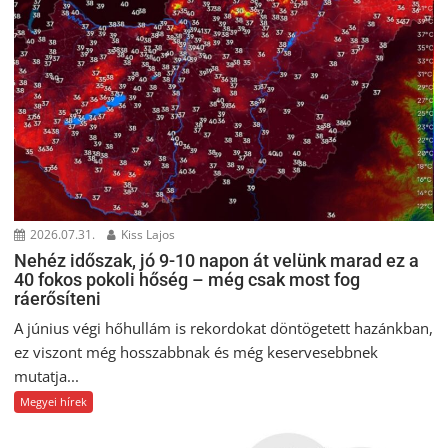
2026.07.31.
Kiss Lajos
Nehéz időszak, jó 9-10 napon át velünk marad ez a
40 fokos pokoli hőség – még csak most fog
ráerősíteni
A június végi hőhullám is rekordokat döntögetett hazánkban,
ez viszont még hosszabbnak és még keservesebbnek
mutatja...
Megyei hírek