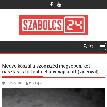
Skip
to
content
Medve kószál a szomszéd megyében, két
riasztás is történt néhány nap alatt (videóval)
2026.04.30.
Kiss Lajos