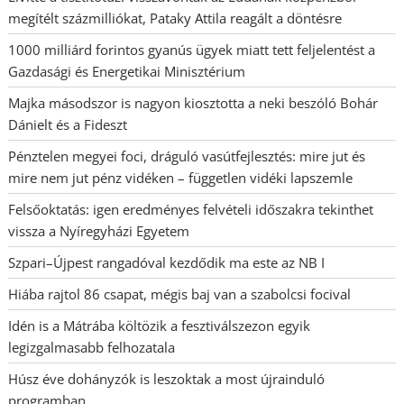
megítélt százmilliókat, Pataky Attila reagált a döntésre
1000 milliárd forintos gyanús ügyek miatt tett feljelentést a
Gazdasági és Energetikai Minisztérium
Majka másodszor is nagyon kiosztotta a neki beszóló Bohár
Dánielt és a Fideszt
Pénztelen megyei foci, dráguló vasútfejlesztés: mire jut és
mire nem jut pénz vidéken – független vidéki lapszemle
Felsőoktatás: igen eredményes felvételi időszakra tekinthet
vissza a Nyíregyházi Egyetem
Szpari–Újpest rangadóval kezdődik ma este az NB I
Hiába rajtol 86 csapat, mégis baj van a szabolcsi focival
Idén is a Mátrába költözik a fesztiválszezon egyik
legizgalmasabb felhozatala
Húsz éve dohányzók is leszoktak a most újrainduló
programban