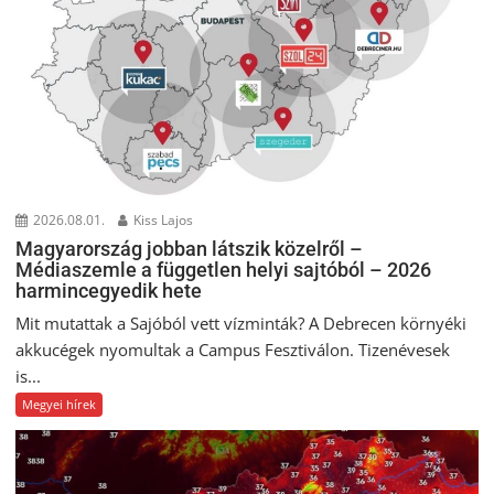
2026.08.01.
Kiss Lajos
Magyarország jobban látszik közelről –
Médiaszemle a független helyi sajtóból – 2026
harmincegyedik hete
Mit mutattak a Sajóból vett vízminták? A Debrecen környéki
akkucégek nyomultak a Campus Fesztiválon. Tizenévesek
is...
Megyei hírek