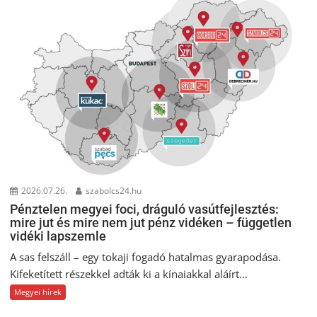
2026.07.26.
szabolcs24.hu
Pénztelen megyei foci, dráguló vasútfejlesztés:
mire jut és mire nem jut pénz vidéken – független
vidéki lapszemle
A sas felszáll – egy tokaji fogadó hatalmas gyarapodása.
Kifeketített részekkel adták ki a kínaiakkal aláírt...
Megyei hírek