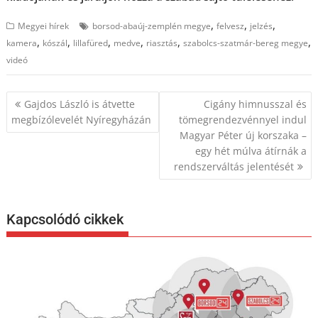
,
,
,
Megyei hírek
borsod-abaúj-zemplén megye
felvesz
jelzés
,
,
,
,
,
,
kamera
kószál
lillafüred
medve
riasztás
szabolcs-szatmár-bereg megye
videó
Bejegyzés
Gajdos László is átvette
Cigány himnusszal és
navigáció
megbízólevelét Nyíregyházán
tömegrendezvénnyel indul
Magyar Péter új korszaka –
egy hét múlva átírnák a
rendszerváltás jelentését
Kapcsolódó cikkek