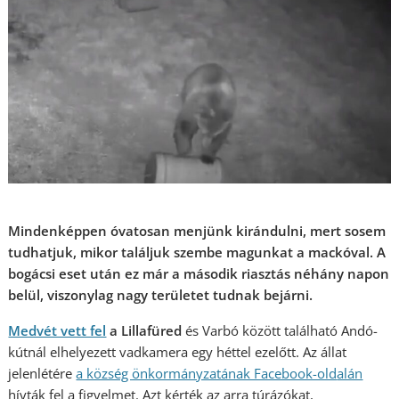
Mindenképpen óvatosan menjünk kirándulni, mert sosem
tudhatjuk, mikor találjuk szembe magunkat a mackóval. A
bogácsi eset után ez már a második riasztás néhány napon
belül, viszonylag nagy területet tudnak bejárni.
Medvét vett fel
a Lillafüred
és Varbó között található Andó-
kútnál elhelyezett vadkamera egy héttel ezelőtt. Az állat
jelenlétére
a község önkormányzatának Facebook-old
alán
hívták fel a figyelmet. Azt kérték az arra túrázókat,