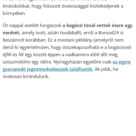
kirándulókat, hogy fokozott óvatossággal közlekedjenek a
környéken.
Öt nappal ezelőtt horgászok
a bogácsi tónál vettek észre egy
medvét,
amely ivott, aztán továbbállt, erről a Borsod24 is
beszámolt korábban. Ez a mostani példány (amelyről nem
derül ki egyértelműen, hogy összekapcsolható-e a bogácsival)
éjfél és fél egy között éppen a vadkamera előtt állt meg
szöszmötölni egy időre. Nyíregyházán egyelőre csak
az egyre
gyarapodó jegesmedvebocsok találhatók,
de jobb, ha
óvatosan kirándulunk.