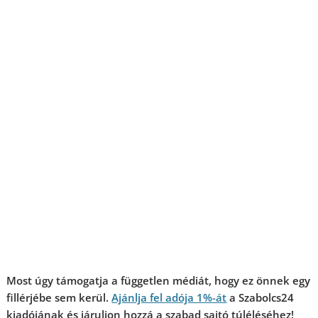
Most úgy támogatja a független médiát, hogy ez önnek egy
fillérjébe sem kerül.
Ajánlja fel adója 1%-át
a Szabolcs24
kiadójának és járuljon hozzá a szabad sajtó túléléséhez!