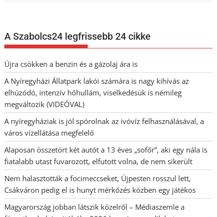
A Szabolcs24 legfrissebb 24 cikke
Újra csökken a benzin és a gázolaj ára is
A Nyíregyházi Állatpark lakói számára is nagy kihívás az
elhúzódó, intenzív hőhullám, viselkedésük is némileg
megváltozik (VIDEÓVAL)
A nyíregyháziak is jól spórolnak az ivóvíz felhasználásával, a
város vízellátása megfelelő
Alaposan összetört két autót a 13 éves „sofőr”, aki egy nála is
fiatalabb utast fuvarozott, elfutott volna, de nem sikerült
Nem halasztották a focimeccseket, Újpesten rosszul lett,
Csákváron pedig el is hunyt mérkőzés közben egy játékos
Magyarország jobban látszik közelről – Médiaszemle a