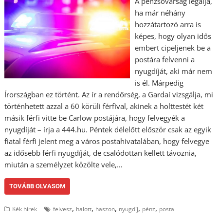
A pénzsóvárság legalja,
ha már néhány
hozzátartozó arra is
képes, hogy olyan idős
embert cipeljenek be a
postára felvenni a
nyugdíját, aki már nem
is él. Márpedig
Írországban ez történt. Az ír a rendőrség, a Gardaí vizsgálja, mi
történhetett azzal a 60 körüli férfival, akinek a holttestét két
másik férfi vitte be Carlow postájára, hogy felvegyék a
nyugdíját – írja a 444.hu. Péntek délelőtt először csak az egyik
fiatal férfi jelent meg a város postahivatalában, hogy felvegye
az idősebb férfi nyugdíját, de csalódottan kellett távoznia,
miután a személyzet közölte vele,…
TOVÁBB OLVASOM
,
,
,
,
,
Kék hírek
felvesz
halott
haszon
nyugdíj
pénz
posta