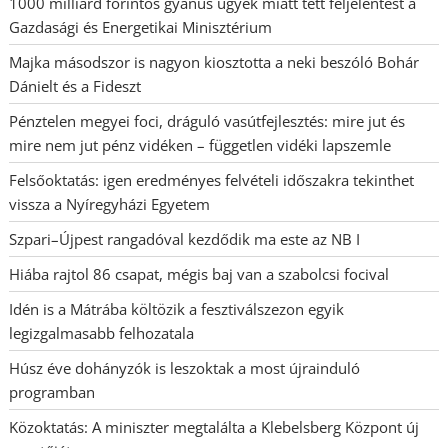
1000 milliárd forintos gyanús ügyek miatt tett feljelentést a
Gazdasági és Energetikai Minisztérium
Majka másodszor is nagyon kiosztotta a neki beszóló Bohár
Dánielt és a Fideszt
Pénztelen megyei foci, dráguló vasútfejlesztés: mire jut és
mire nem jut pénz vidéken – független vidéki lapszemle
Felsőoktatás: igen eredményes felvételi időszakra tekinthet
vissza a Nyíregyházi Egyetem
Szpari–Újpest rangadóval kezdődik ma este az NB I
Hiába rajtol 86 csapat, mégis baj van a szabolcsi focival
Idén is a Mátrába költözik a fesztiválszezon egyik
legizgalmasabb felhozatala
Húsz éve dohányzók is leszoktak a most újrainduló
programban
Közoktatás: A miniszter megtalálta a Klebelsberg Központ új