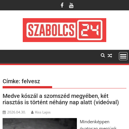
Skip
to
content
Címke:
felvesz
Medve kószál a szomszéd megyében, két
riasztás is történt néhány nap alatt (videóval)
2026.04.30.
Kiss Lajos
Mindenképpen
óvatosan menjünk