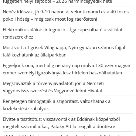
független helyi sajtóból – 2026 harmincegyedik hete
Nehéz időszak, jó 9-10 napon át velünk marad ez a 40 fokos
pokoli hőség – még csak most fog ráerősíteni
Elektronikus aláírás integráció – Így kapcsolható a vállalati
rendszerekhez
Most volt a Tigrisek Világnapja, Nyíregyházán számos fajjal
találkozhatunk az állatparkban
Figyeljünk oda, mert alig néhány nap múlva 130 ezer magyar
ember személyi igazolványa lesz hirtelen használhatatlan
Megszavazták a törvényjavaslatot: jön a Nemzeti
Vagyonvisszaszerzési és Vagyonvédelmi Hivatal
Rengetegen támogatják a szigorítást, változhatnak a
közlekedési szabályok
Elvitte a tisztítótűz: visszavonták az Eddának közpénzből
megítélt százmilliókat, Pataky Attila reagált a döntésre