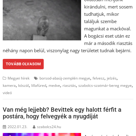
kirándulni, mert sosem
tudhatjuk, mikor
találjuk szembe
magunkat a mackóval.
A bogácsi eset után ez
már a második riasztás
néhány napon belül, viszonylag nagy területet tudnak bejárni.
TOVÁBB OLVASOM
,
,
,
Megyei hírek
borsod-abaúj-zemplén megye
felvesz
jelzés
,
,
,
,
,
,
kamera
kószál
lillafüred
medve
riasztás
szabolcs-szatmár-bereg megye
videó
Van még lejjebb? Bevittek egy halott férfit a
postára, hogy felvegyék a nyugdíját
2022.01.23.
szabolcs24.hu