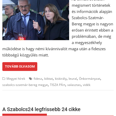
megismert történetek
és információk alapján
Szabolcs-Szatmár-
Bereg megye is nagyon
erősen érintett ebben a
problémában, de még
a megyeszékhely
működése is hagy némi kívánnivalót maga után a fideszes
többségű közgyűlés miatt.
TOVÁBB OLVASOM
,
,
,
,
,
Megyei hírek
fidesz
kiiktat
kiskirály
leural
Önkormányzat
,
,
,
szabolcs-szatmár-bereg megye
TISZA PÁrt
valasztas
vidék
A Szabolcs24 legfrissebb 24 cikke