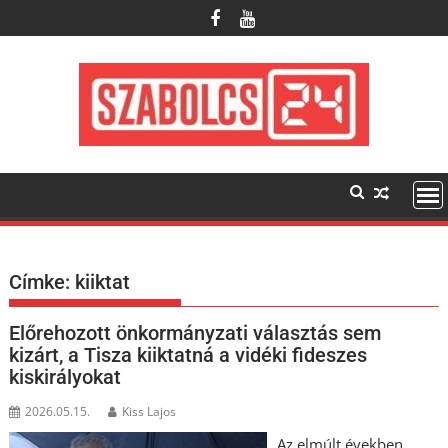
Skip
to
content
Címke:
kiiktat
Előrehozott önkormányzati választás sem
kizárt, a Tisza kiiktatná a vidéki fideszes
kiskirályokat
2026.05.15.
Kiss Lajos
Az elmúlt években