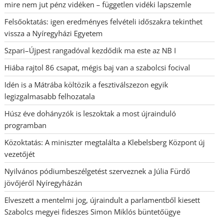
mire nem jut pénz vidéken – független vidéki lapszemle
Felsőoktatás: igen eredményes felvételi időszakra tekinthet
vissza a Nyíregyházi Egyetem
Szpari–Újpest rangadóval kezdődik ma este az NB I
Hiába rajtol 86 csapat, mégis baj van a szabolcsi focival
Idén is a Mátrába költözik a fesztiválszezon egyik
legizgalmasabb felhozatala
Húsz éve dohányzók is leszoktak a most újrainduló
programban
Közoktatás: A miniszter megtalálta a Klebelsberg Központ új
vezetőjét
Nyilvános pódiumbeszélgetést szerveznek a Júlia Fürdő
jövőjéről Nyíregyházán
Elveszett a mentelmi jog, újraindult a parlamentből kiesett
Szabolcs megyei fideszes Simon Miklós büntetőügye