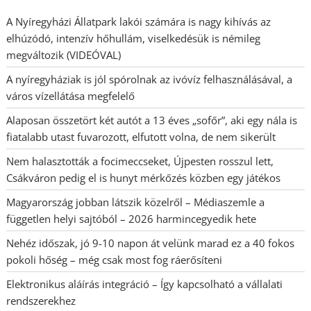
A Nyíregyházi Állatpark lakói számára is nagy kihívás az
elhúzódó, intenzív hőhullám, viselkedésük is némileg
megváltozik (VIDEÓVAL)
A nyíregyháziak is jól spórolnak az ivóvíz felhasználásával, a
város vízellátása megfelelő
Alaposan összetört két autót a 13 éves „sofőr”, aki egy nála is
fiatalabb utast fuvarozott, elfutott volna, de nem sikerült
Nem halasztották a focimeccseket, Újpesten rosszul lett,
Csákváron pedig el is hunyt mérkőzés közben egy játékos
Magyarország jobban látszik közelről – Médiaszemle a
független helyi sajtóból – 2026 harmincegyedik hete
Nehéz időszak, jó 9-10 napon át velünk marad ez a 40 fokos
pokoli hőség – még csak most fog ráerősíteni
Elektronikus aláírás integráció – Így kapcsolható a vállalati
rendszerekhez