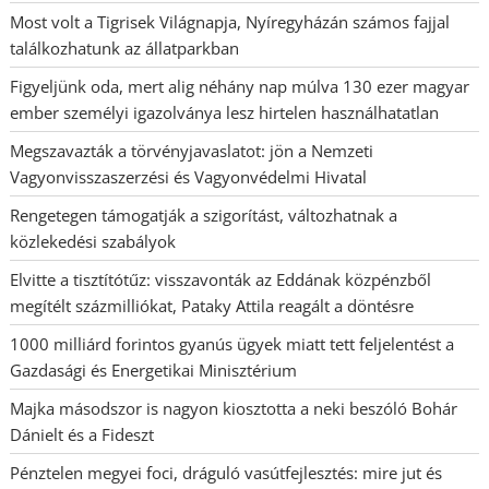
Most volt a Tigrisek Világnapja, Nyíregyházán számos fajjal
találkozhatunk az állatparkban
Figyeljünk oda, mert alig néhány nap múlva 130 ezer magyar
ember személyi igazolványa lesz hirtelen használhatatlan
Megszavazták a törvényjavaslatot: jön a Nemzeti
Vagyonvisszaszerzési és Vagyonvédelmi Hivatal
Rengetegen támogatják a szigorítást, változhatnak a
közlekedési szabályok
Elvitte a tisztítótűz: visszavonták az Eddának közpénzből
megítélt százmilliókat, Pataky Attila reagált a döntésre
1000 milliárd forintos gyanús ügyek miatt tett feljelentést a
Gazdasági és Energetikai Minisztérium
Majka másodszor is nagyon kiosztotta a neki beszóló Bohár
Dánielt és a Fideszt
Pénztelen megyei foci, dráguló vasútfejlesztés: mire jut és