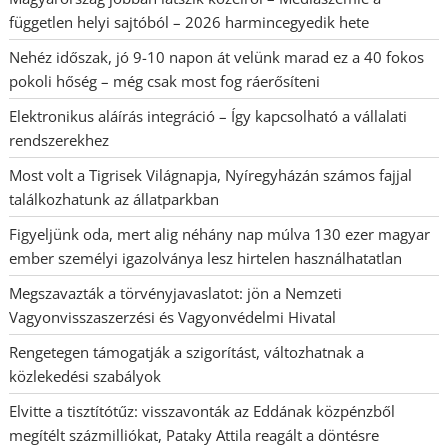
független helyi sajtóból – 2026 harmincegyedik hete
Nehéz időszak, jó 9-10 napon át velünk marad ez a 40 fokos
pokoli hőség – még csak most fog ráerősíteni
Elektronikus aláírás integráció – Így kapcsolható a vállalati
rendszerekhez
Most volt a Tigrisek Világnapja, Nyíregyházán számos fajjal
találkozhatunk az állatparkban
Figyeljünk oda, mert alig néhány nap múlva 130 ezer magyar
ember személyi igazolványa lesz hirtelen használhatatlan
Megszavazták a törvényjavaslatot: jön a Nemzeti
Vagyonvisszaszerzési és Vagyonvédelmi Hivatal
Rengetegen támogatják a szigorítást, változhatnak a
közlekedési szabályok
Elvitte a tisztítótűz: visszavonták az Eddának közpénzből
megítélt százmilliókat, Pataky Attila reagált a döntésre