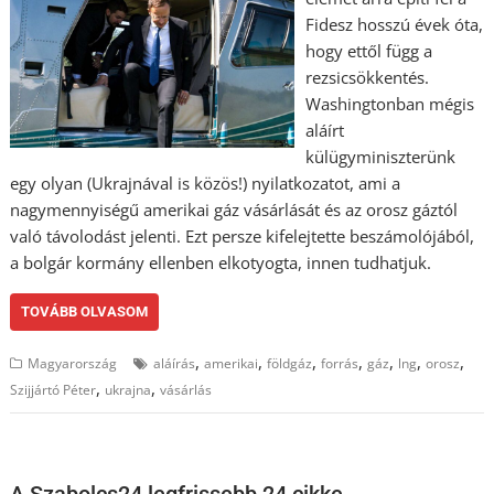
Fidesz hosszú évek óta,
hogy ettől függ a
rezsicsökkentés.
Washingtonban mégis
aláírt
külügyminiszterünk
egy olyan (Ukrajnával is közös!) nyilatkozatot, ami a
nagymennyiségű amerikai gáz vásárlását és az orosz gáztól
való távolodást jelenti. Ezt persze kifelejtette beszámolójából,
a bolgár kormány ellenben elkotyogta, innen tudhatjuk.
TOVÁBB OLVASOM
,
,
,
,
,
,
,
Magyarország
aláírás
amerikai
földgáz
forrás
gáz
lng
orosz
,
,
Szijjártó Péter
ukrajna
vásárlás
A Szabolcs24 legfrissebb 24 cikke