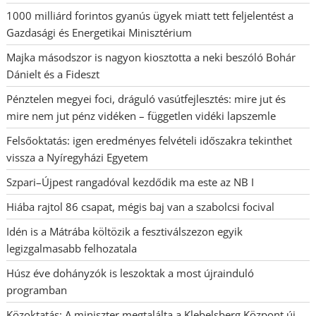
1000 milliárd forintos gyanús ügyek miatt tett feljelentést a
Gazdasági és Energetikai Minisztérium
Majka másodszor is nagyon kiosztotta a neki beszóló Bohár
Dánielt és a Fideszt
Pénztelen megyei foci, dráguló vasútfejlesztés: mire jut és
mire nem jut pénz vidéken – független vidéki lapszemle
Felsőoktatás: igen eredményes felvételi időszakra tekinthet
vissza a Nyíregyházi Egyetem
Szpari–Újpest rangadóval kezdődik ma este az NB I
Hiába rajtol 86 csapat, mégis baj van a szabolcsi focival
Idén is a Mátrába költözik a fesztiválszezon egyik
legizgalmasabb felhozatala
Húsz éve dohányzók is leszoktak a most újrainduló
programban
Közoktatás: A miniszter megtalálta a Klebelsberg Központ új