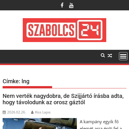
Skip
to
content
Címke:
lng
Nem verték nagydobra, de Szijjártó írásba adta,
hogy távolodunk az orosz gáztól
2026.02.26.
Kiss Lajos
A kampány egyik fő
elemét arra építi fel a