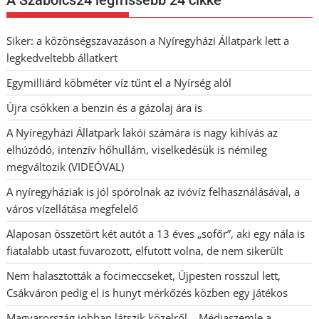
Siker: a közönségszavazáson a Nyíregyházi Állatpark lett a
legkedveltebb állatkert
Egymilliárd köbméter víz tűnt el a Nyírség alól
Újra csökken a benzin és a gázolaj ára is
A Nyíregyházi Állatpark lakói számára is nagy kihívás az
elhúzódó, intenzív hőhullám, viselkedésük is némileg
megváltozik (VIDEÓVAL)
A nyíregyháziak is jól spórolnak az ivóvíz felhasználásával, a
város vízellátása megfelelő
Alaposan összetört két autót a 13 éves „sofőr”, aki egy nála is
fiatalabb utast fuvarozott, elfutott volna, de nem sikerült
Nem halasztották a focimeccseket, Újpesten rosszul lett,
Csákváron pedig el is hunyt mérkőzés közben egy játékos
Magyarország jobban látszik közelről – Médiaszemle a