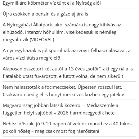
Egymilliárd köbméter víz tűnt el a Nyírség alól
Újra csökken a benzin és a gázolaj ára is
A Nyíregyházi Állatpark lakói számára is nagy kihívás az
elhúzódó, intenzív hőhullám, viselkedésük is némileg
megváltozik (VIDEÓVAL)
A nyíregyháziak is jól spórolnak az ivóvíz felhasználásával, a
város vízellátása megfelelő
Alaposan összetört két autót a 13 éves „sofőr”, aki egy nála is
fiatalabb utast fuvarozott, elfutott volna, de nem sikerült
Nem halasztották a focimeccseket, Újpesten rosszul lett,
Csákváron pedig el is hunyt mérkőzés közben egy játékos
Magyarország jobban látszik közelről – Médiaszemle a
független helyi sajtóból – 2026 harmincegyedik hete
Nehéz időszak, jó 9-10 napon át velünk marad ez a 40 fokos
pokoli hőség – még csak most fog ráerősíteni