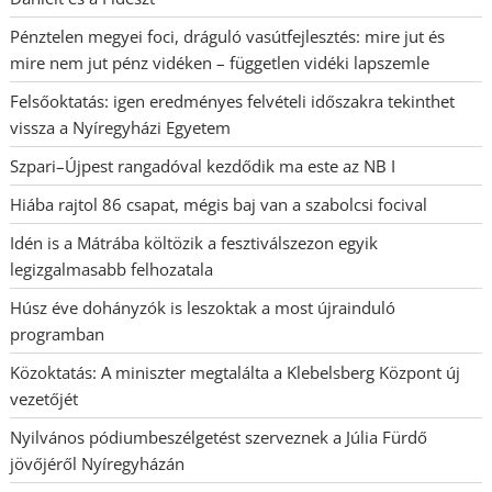
Pénztelen megyei foci, dráguló vasútfejlesztés: mire jut és
mire nem jut pénz vidéken – független vidéki lapszemle
Felsőoktatás: igen eredményes felvételi időszakra tekinthet
vissza a Nyíregyházi Egyetem
Szpari–Újpest rangadóval kezdődik ma este az NB I
Hiába rajtol 86 csapat, mégis baj van a szabolcsi focival
Idén is a Mátrába költözik a fesztiválszezon egyik
legizgalmasabb felhozatala
Húsz éve dohányzók is leszoktak a most újrainduló
programban
Közoktatás: A miniszter megtalálta a Klebelsberg Központ új
vezetőjét
Nyilvános pódiumbeszélgetést szerveznek a Júlia Fürdő
jövőjéről Nyíregyházán