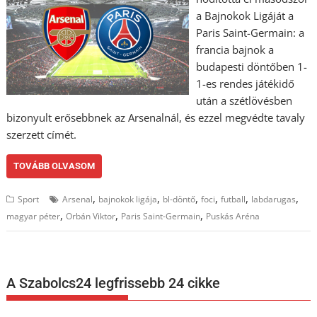
a Bajnokok Ligáját a
Paris Saint-Germain: a
francia bajnok a
budapesti döntőben 1-
1-es rendes játékidő
után a szétlövésben
bizonyult erősebbnek az Arsenalnál, és ezzel megvédte tavaly
szerzett címét.
TOVÁBB OLVASOM
,
,
,
,
,
,
Sport
Arsenal
bajnokok ligája
bl-döntő
foci
futball
labdarugas
,
,
,
magyar péter
Orbán Viktor
Paris Saint-Germain
Puskás Aréna
A Szabolcs24 legfrissebb 24 cikke