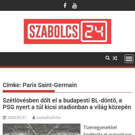
Skip
to
content
Címke:
Paris Saint-Germain
Szétlövésben dőlt el a budapesti BL-döntő, a
PSG nyert a túl kicsi stadionban a világ közepén
2026.05.31.
szabolcs24.hu
Tizenegyesekkel
hódította el másodszor