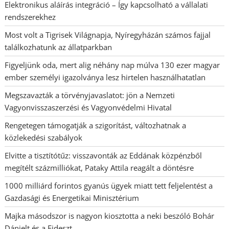
Elektronikus aláírás integráció – Így kapcsolható a vállalati
rendszerekhez
Most volt a Tigrisek Világnapja, Nyíregyházán számos fajjal
találkozhatunk az állatparkban
Figyeljünk oda, mert alig néhány nap múlva 130 ezer magyar
ember személyi igazolványa lesz hirtelen használhatatlan
Megszavazták a törvényjavaslatot: jön a Nemzeti
Vagyonvisszaszerzési és Vagyonvédelmi Hivatal
Rengetegen támogatják a szigorítást, változhatnak a
közlekedési szabályok
Elvitte a tisztítótűz: visszavonták az Eddának közpénzből
megítélt százmilliókat, Pataky Attila reagált a döntésre
1000 milliárd forintos gyanús ügyek miatt tett feljelentést a
Gazdasági és Energetikai Minisztérium
Majka másodszor is nagyon kiosztotta a neki beszóló Bohár
Dánielt és a Fideszt