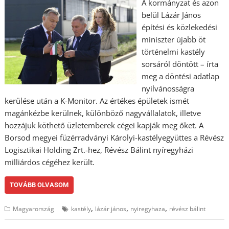
A kormányzat és azon
belül Lázár János
építési és közlekedési
miniszter újabb öt
történelmi kastély
sorsáról döntött – írta
meg a döntési adatlap
nyilvánosságra
kerülése után a K-Monitor. Az értékes épületek ismét
magánkézbe kerülnek, különböző nagyvállalatok, illetve
hozzájuk köthető üzletemberek cégei kapják meg őket. A
Borsod megyei füzérradványi Károlyi-kastélyegyüttes a Révész
Logisztikai Holding Zrt.-hez, Révész Bálint nyíregyházi
milliárdos cégéhez került.
TOVÁBB OLVASOM
,
,
,
Magyarország
kastély
lázár jános
nyiregyhaza
révész bálint