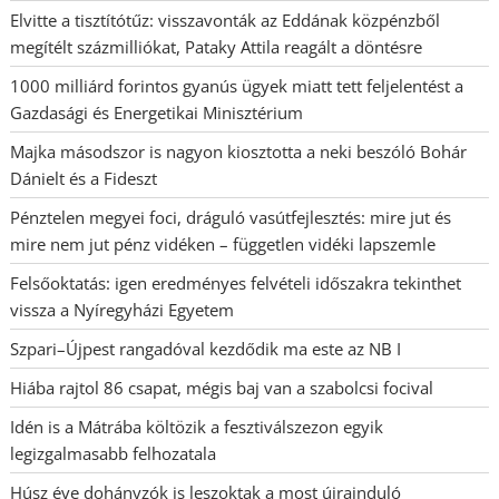
Elvitte a tisztítótűz: visszavonták az Eddának közpénzből
megítélt százmilliókat, Pataky Attila reagált a döntésre
1000 milliárd forintos gyanús ügyek miatt tett feljelentést a
Gazdasági és Energetikai Minisztérium
Majka másodszor is nagyon kiosztotta a neki beszóló Bohár
Dánielt és a Fideszt
Pénztelen megyei foci, dráguló vasútfejlesztés: mire jut és
mire nem jut pénz vidéken – független vidéki lapszemle
Felsőoktatás: igen eredményes felvételi időszakra tekinthet
vissza a Nyíregyházi Egyetem
Szpari–Újpest rangadóval kezdődik ma este az NB I
Hiába rajtol 86 csapat, mégis baj van a szabolcsi focival
Idén is a Mátrába költözik a fesztiválszezon egyik
legizgalmasabb felhozatala
Húsz éve dohányzók is leszoktak a most újrainduló