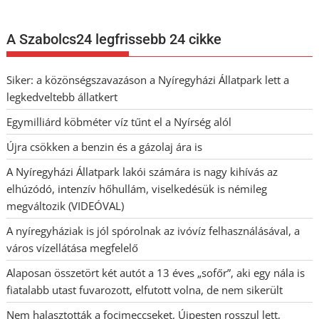
A Szabolcs24 legfrissebb 24 cikke
Siker: a közönségszavazáson a Nyíregyházi Állatpark lett a
legkedveltebb állatkert
Egymilliárd köbméter víz tűnt el a Nyírség alól
Újra csökken a benzin és a gázolaj ára is
A Nyíregyházi Állatpark lakói számára is nagy kihívás az
elhúzódó, intenzív hőhullám, viselkedésük is némileg
megváltozik (VIDEÓVAL)
A nyíregyháziak is jól spórolnak az ivóvíz felhasználásával, a
város vízellátása megfelelő
Alaposan összetört két autót a 13 éves „sofőr”, aki egy nála is
fiatalabb utast fuvarozott, elfutott volna, de nem sikerült
Nem halasztották a focimeccseket, Újpesten rosszul lett,