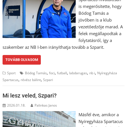
is megerősítette, hogy
Bódog Tamás a
jövőben is a klub
vezetőedzője marad. A
felek megállapodtak a
folytatásról, így a
szakember az NB I-ben irányíthatja tovább a Szparit.
TOVÁBB OLVASOM
,
,
,
,
,
Sport
Bódog Tamás
foci
futball
labdarugas
nb i
Nyíregyháza
,
,
Spartacus
révész bálint
Szpari
Mi lesz veled, Szpari?
2026.01.18.
Palinkas Janos
Másfél éve, amikor a
Nyíregyháza Spartacus