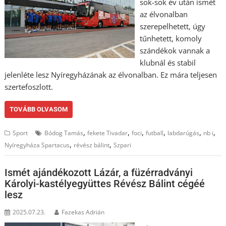
sok-sok év után ismét
az élvonalban
szerepelhetett, úgy
tűnhetett, komoly
szándékok vannak a
klubnál és stabil
jelenléte lesz Nyíregyházának az élvonalban. Ez mára teljesen
szertefoszlott.
TOVÁBB OLVASOM
,
,
,
,
,
,
Sport
Bódog Tamás
fekete Tivadar
foci
futball
labdarúgás
nb i
,
,
Nyíregyháza Spartacus
révész bálint
Szpari
Ismét ajándékozott Lázár, a füzérradványi
Károlyi-kastélyegyüttes Révész Bálint cégéé
lesz
2025.07.23.
Fazekas Adrián