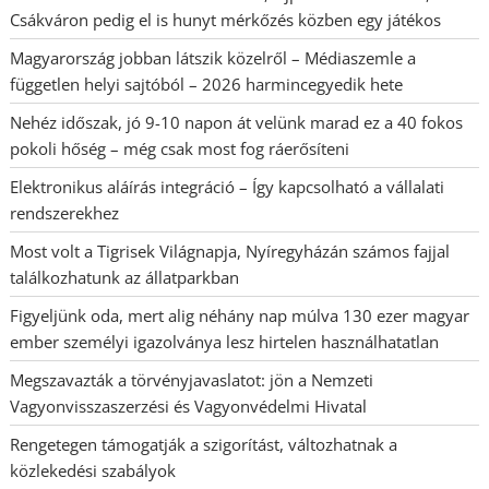
Csákváron pedig el is hunyt mérkőzés közben egy játékos
Magyarország jobban látszik közelről – Médiaszemle a
független helyi sajtóból – 2026 harmincegyedik hete
Nehéz időszak, jó 9-10 napon át velünk marad ez a 40 fokos
pokoli hőség – még csak most fog ráerősíteni
Elektronikus aláírás integráció – Így kapcsolható a vállalati
rendszerekhez
Most volt a Tigrisek Világnapja, Nyíregyházán számos fajjal
találkozhatunk az állatparkban
Figyeljünk oda, mert alig néhány nap múlva 130 ezer magyar
ember személyi igazolványa lesz hirtelen használhatatlan
Megszavazták a törvényjavaslatot: jön a Nemzeti
Vagyonvisszaszerzési és Vagyonvédelmi Hivatal
Rengetegen támogatják a szigorítást, változhatnak a
közlekedési szabályok