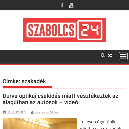
Skip
to
content
Címke:
szakadék
Durva optikai csalódás miatt vészfékeztek az
alagútban az autósok – videó
2022.05.07.
szabolcs24.hu
Teljesen úgy tűnik,
mintha egy szakadék