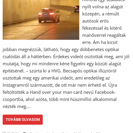
nyílt volna az alagút
közepén, a rémült
autósok erős
fékezéssel és kitérő
manőverrel reagáltak
erre. Ám ha kicsit
jobban megnézzük, látható, hogy egy döbbenetes optikai
csalódás áll a háttérben. Érdekes videót osztottak meg, ami jól
mutatja, hogy mi mindenre kéne figyelni egy közúti alagút
építésénél. – szúrta ki a HVG. Becsapós optikai illúzióról
osztottak meg egy amerikai videót, ami eredetileg az
Instagramról származott, de ott már nem érhető el. Újra
feltöltötték a Hand over your man card nevű Facebook-
csoportba, ahol azóta, több mint húszmillió alkalommal
nézték meg.…
TOVÁBB OLVASOM