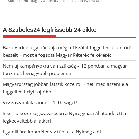
,
,
,
Külföld
alagút
autósok
optikai csalódás
szakadék
A Szabolcs24 legfrissebb 24 cikke
Baka András egy hónapja még a Tiszától független államfőről
beszélt – most elfogadta Magyar Péterék felkérését
Nem új kampányokra van szükség – 12 pontban a magyar
turizmus legnagyobb problémái
Magyarország jobban látszik közelről – heti médiaszemle a
független helyi sajtóból
Visszaszámlálás indul: -1, 0, Sziget!
Siker: a közönségszavazáson a Nyíregyházi Állatpark lett a
legkedveltebb állatkert
Egymilliárd köbméter víz tűnt el a Nyírség alól