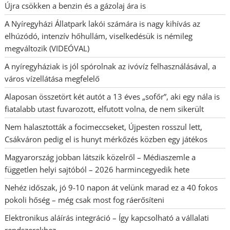
Újra csökken a benzin és a gázolaj ára is
A Nyíregyházi Állatpark lakói számára is nagy kihívás az
elhúzódó, intenzív hőhullám, viselkedésük is némileg
megváltozik (VIDEÓVAL)
A nyíregyháziak is jól spórolnak az ivóvíz felhasználásával, a
város vízellátása megfelelő
Alaposan összetört két autót a 13 éves „sofőr”, aki egy nála is
fiatalabb utast fuvarozott, elfutott volna, de nem sikerült
Nem halasztották a focimeccseket, Újpesten rosszul lett,
Csákváron pedig el is hunyt mérkőzés közben egy játékos
Magyarország jobban látszik közelről – Médiaszemle a
független helyi sajtóból – 2026 harmincegyedik hete
Nehéz időszak, jó 9-10 napon át velünk marad ez a 40 fokos
pokoli hőség – még csak most fog ráerősíteni
Elektronikus aláírás integráció – Így kapcsolható a vállalati
rendszerekhez