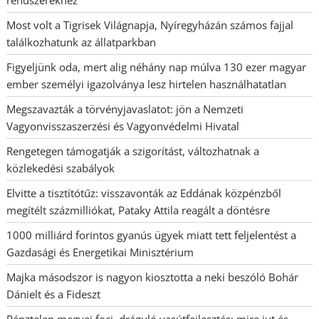
Most volt a Tigrisek Világnapja, Nyíregyházán számos fajjal
találkozhatunk az állatparkban
Figyeljünk oda, mert alig néhány nap múlva 130 ezer magyar
ember személyi igazolványa lesz hirtelen használhatatlan
Megszavazták a törvényjavaslatot: jön a Nemzeti
Vagyonvisszaszerzési és Vagyonvédelmi Hivatal
Rengetegen támogatják a szigorítást, változhatnak a
közlekedési szabályok
Elvitte a tisztítótűz: visszavonták az Eddának közpénzből
megítélt százmilliókat, Pataky Attila reagált a döntésre
1000 milliárd forintos gyanús ügyek miatt tett feljelentést a
Gazdasági és Energetikai Minisztérium
Majka másodszor is nagyon kiosztotta a neki beszóló Bohár
Dánielt és a Fideszt
Pénztelen megyei foci, dráguló vasútfejlesztés: mire jut és