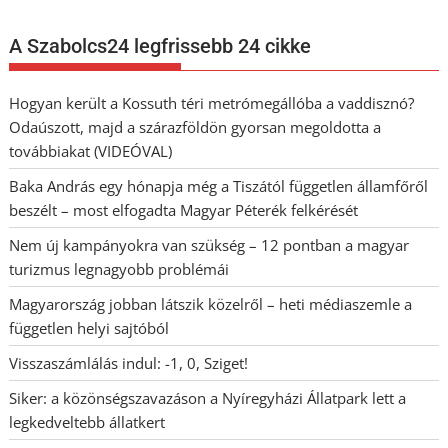
A Szabolcs24 legfrissebb 24 cikke
Hogyan került a Kossuth téri metrómegállóba a vaddisznó?
Odaúszott, majd a szárazföldön gyorsan megoldotta a
továbbiakat (VIDEÓVAL)
Baka András egy hónapja még a Tiszától független államfőről
beszélt – most elfogadta Magyar Péterék felkérését
Nem új kampányokra van szükség – 12 pontban a magyar
turizmus legnagyobb problémái
Magyarország jobban látszik közelről – heti médiaszemle a
független helyi sajtóból
Visszaszámlálás indul: -1, 0, Sziget!
Siker: a közönségszavazáson a Nyíregyházi Állatpark lett a
legkedveltebb állatkert