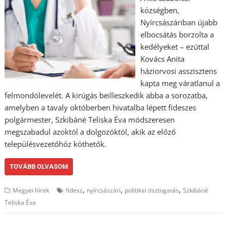
községben,
Nyírcsászáriban újabb
elbocsátás borzolta a
kedélyeket – ezúttal
Kovács Anita
háziorvosi asszisztens
kapta meg váratlanul a
felmondólevelét. A kirúgás beilleszkedik abba a sorozatba,
amelyben a tavaly októberben hivatalba lépett fideszes
polgármester, Szkibáné Teliska Éva módszeresen
megszabadul azoktól a dolgozóktól, akik az előző
településvezetőhöz köthetők.
TOVÁBB OLVASOM
,
,
,
Megyei hírek
fidesz
nyírcsászári
politikai tisztogatás
Szkibáné
Teliska Éva