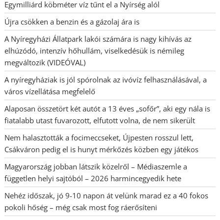
Egymilliárd köbméter víz tűnt el a Nyírség alól
Újra csökken a benzin és a gázolaj ára is
A Nyíregyházi Állatpark lakói számára is nagy kihívás az
elhúzódó, intenzív hőhullám, viselkedésük is némileg
megváltozik (VIDEÓVAL)
A nyíregyháziak is jól spórolnak az ivóvíz felhasználásával, a
város vízellátása megfelelő
Alaposan összetört két autót a 13 éves „sofőr”, aki egy nála is
fiatalabb utast fuvarozott, elfutott volna, de nem sikerült
Nem halasztották a focimeccseket, Újpesten rosszul lett,
Csákváron pedig el is hunyt mérkőzés közben egy játékos
Magyarország jobban látszik közelről – Médiaszemle a
független helyi sajtóból – 2026 harmincegyedik hete
Nehéz időszak, jó 9-10 napon át velünk marad ez a 40 fokos
pokoli hőség – még csak most fog ráerősíteni