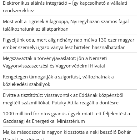
Elektronikus aláírás integráció – Így kapcsolható a vállalati
rendszerekhez
Most volt a Tigrisek Világnapja, Nyíregyházán számos fajjal
találkozhatunk az állatparkban
Figyeljünk oda, mert alig néhány nap múlva 130 ezer magyar
ember személyi igazolványa lesz hirtelen használhatatlan
Megszavazták a törvényjavaslatot: jön a Nemzeti
Vagyonvisszaszerzési és Vagyonvédelmi Hivatal
Rengetegen támogatják a szigorítást, változhatnak a
közlekedési szabályok
Elvitte a tisztítótűz: visszavonták az Eddának közpénzből
megítélt százmilliókat, Pataky Attila reagált a döntésre
1000 milliárd forintos gyanús ügyek miatt tett feljelentést a
Gazdasági és Energetikai Minisztérium
Majka másodszor is nagyon kiosztotta a neki beszóló Bohár
Dánielt és a Fideszt