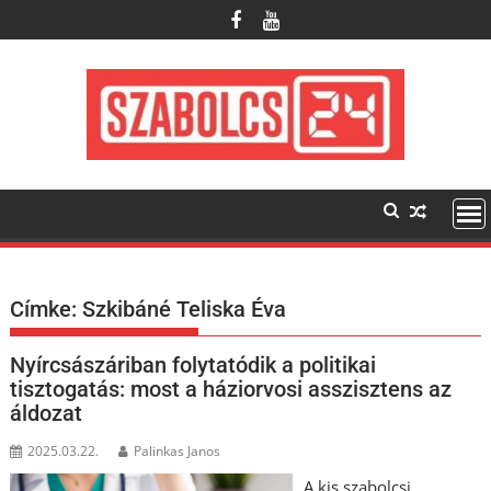
Skip
to
content
Címke:
Szkibáné Teliska Éva
Nyírcsászáriban folytatódik a politikai
tisztogatás: most a háziorvosi asszisztens az
áldozat
2025.03.22.
Palinkas Janos
A kis szabolcsi