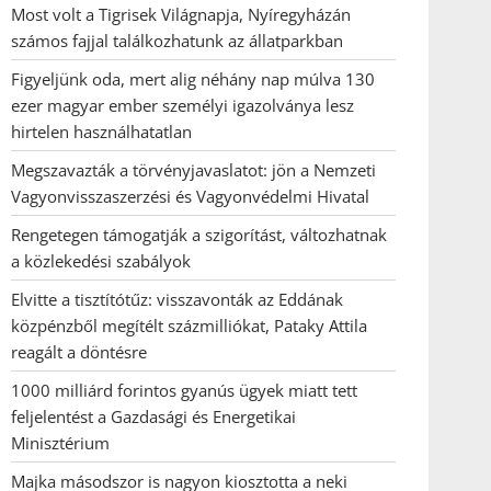
Most volt a Tigrisek Világnapja, Nyíregyházán
számos fajjal találkozhatunk az állatparkban
Figyeljünk oda, mert alig néhány nap múlva 130
ezer magyar ember személyi igazolványa lesz
hirtelen használhatatlan
Megszavazták a törvényjavaslatot: jön a Nemzeti
Vagyonvisszaszerzési és Vagyonvédelmi Hivatal
Rengetegen támogatják a szigorítást, változhatnak
a közlekedési szabályok
Elvitte a tisztítótűz: visszavonták az Eddának
közpénzből megítélt százmilliókat, Pataky Attila
reagált a döntésre
1000 milliárd forintos gyanús ügyek miatt tett
feljelentést a Gazdasági és Energetikai
Minisztérium
Majka másodszor is nagyon kiosztotta a neki