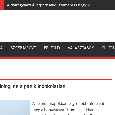
A Nyíregyházi Állatpark lakói számára is nagy kihívás az elh
ZA
SZSZB MEGYE
BELFÖLD
VÁLASZTÁSOK
KÜLFÖ
olog, de a pánik indokolatlan
Az elmúlt napokban egyre több hír jelent
meg a hantavírusról, ami sokakban