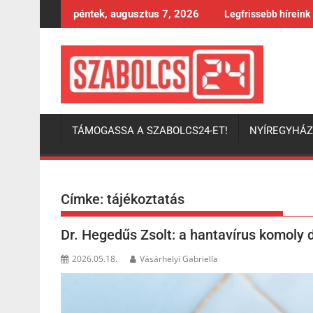
Skip
péntek, augusztus 7, 2026
Legfrissebb híreink
to
content
TÁMOGASSA A SZABOLCS24-ET!
NYÍREGYHÁ
Címke:
tájékoztatás
Dr. Hegedűs Zsolt: a hantavírus komoly d
2026.05.18.
Vásárhelyi Gabriella