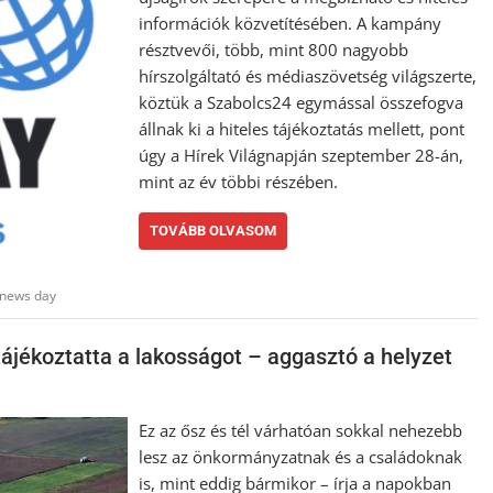
információk közvetítésében. A kampány
résztvevői, több, mint 800 nagyobb
hírszolgáltató és médiaszövetség világszerte,
köztük a Szabolcs24 egymással összefogva
állnak ki a hiteles tájékoztatás mellett, pont
úgy a Hírek Világnapján szeptember 28-án,
mint az év többi részében.
TOVÁBB OLVASOM
 news day
tájékoztatta a lakosságot – aggasztó a helyzet
Ez az ősz és tél várhatóan sokkal nehezebb
lesz az önkormányzatnak és a családoknak
is, mint eddig bármikor – írja a napokban