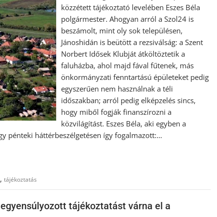
közzétett tájékoztató levelében Eszes Béla
polgármester. Ahogyan arról a Szol24 is
beszámolt, mint oly sok településen,
Jánoshidán is beütött a rezsiválság: a Szent
Norbert Idősek Klubját átköltöztetik a
faluházba, ahol majd fával fűtenek, más
önkormányzati fenntartású épületeket pedig
egyszerűen nem használnak a téli
időszakban; arról pedig elképzelés sincs,
hogy miből fogják finanszírozni a
közvilágítást. Eszes Béla, aki egyben a
 pénteki háttérbeszélgetésen így fogalmazott:…
,
tájékoztatás
egyensúlyozott tájékoztatást várna el a