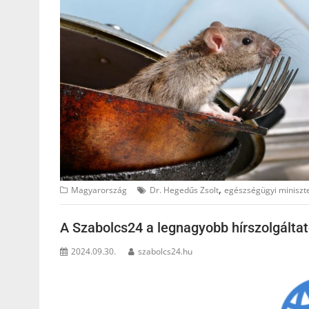
,
Magyarország
Dr. Hegedűs Zsolt
egészségügyi miniszt
A Szabolcs24 a legnagyobb hírszolgáltató
2024.09.30.
szabolcs24.hu