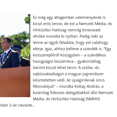
Ez még egy átlagember véleményének is
kicsit erős lenne, de ezt a Nemzeti Média- és
Hírközlési Hatóság nemrég kinevezett
elnöke mondta ki nyíltan. Pedig neki az
lenne az egyik feladata, hogy ezt valahogy
elérje. Igaz, ahhoz kellene a szándék is. “Egy
közszereplőről közügyben – a szándékos
hazugságot leszámítva – gyakorlatilag
bármit közzé lehet tenni. A szólás- és
sajtószabadságot a magyar jogrendszer
kitüntetetten védi. Az újságíróknak sincs
félnivalójuk” – mondta Koltay András, a
kizárólag fideszes delegáltakból álló Nemzeti
Média- és Hírközlési Hatóság (NMHH)
ember 3-án nevezte…