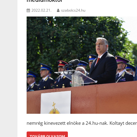
2022.02.21.
szabolcs24.hu
nemrég kinevezett elnöke a 24.hu-nak. Koltayt dec
TOVÁBB OLVASOM