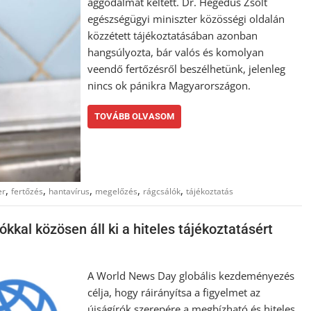
aggodalmat keltett. Dr. Hegedűs Zsolt
egészségügyi miniszter közösségi oldalán
közzétett tájékoztatásában azonban
hangsúlyozta, bár valós és komolyan
veendő fertőzésről beszélhetünk, jelenleg
nincs ok pánikra Magyarországon.
TOVÁBB OLVASOM
,
,
,
,
,
er
fertőzés
hantavírus
megelőzés
rágcsálók
tájékoztatás
kkal közösen áll ki a hiteles tájékoztatásért
A World News Day globális kezdeményezés
célja, hogy ráirányítsa a figyelmet az
újságírók szerepére a megbízható és hiteles