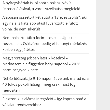
A nyíregyháziak is jól spórolnak az ivóvíz
felhasználásával, a város vízellátása megfelelő
Alaposan összetört két autót a 13 éves „sofőr”, aki
egy nála is fiatalabb utast fuvarozott, elfutott
volna, de nem sikerült
Nem halasztották a focimeccseket, Újpesten
rosszul lett, Csákváron pedig el is hunyt mérkőzés
közben egy játékos
Magyarország jobban látszik közelről –
Médiaszemle a független helyi sajtóból – 2026
harmincegyedik hete
Nehéz időszak, jó 9-10 napon át velünk marad ez a
40 fokos pokoli hőség – még csak most fog
ráerősíteni
Elektronikus aláírás integráció – Így kapcsolható a
vállalati rendszerekhez