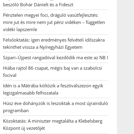
beszóló Bohár Dánielt és a Fideszt
Pénztelen megyei foci, dráguló vasútfejlesztés:
mire jut és mire nem jut pénz vidéken – független
vidéki lapszemle
Felsőoktatás: igen eredményes felvételi időszakra
tekinthet vissza a Nyíregyházi Egyetem
Szpari–Újpest rangadóval kezdődik ma este az NB I
Hiába rajtol 86 csapat, mégis baj van a szabolcsi
focival
Idén is a Mátrába költözik a fesztiválszezon egyik
legizgalmasabb felhozatala
Húsz éve dohányzók is leszoktak a most újrainduló
programban
Közoktatás: A miniszter megtalálta a Klebelsberg
Központ új vezetőjét