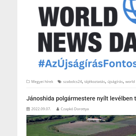
,
,
,
Megyei hírek
szabolcs24
tájékoztatás
újságírás
world
Jánoshida polgármestere nyílt levélben 
2022.09.07.
Czapkó Dorottya