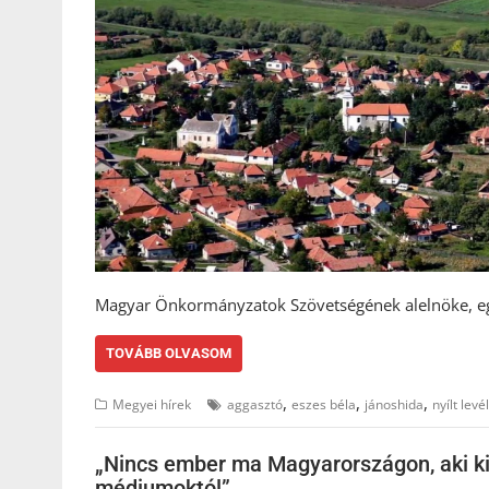
Magyar Önkormányzatok Szövetségének alelnöke, egy
TOVÁBB OLVASOM
,
,
,
Megyei hírek
aggasztó
eszes béla
jánoshida
nyílt levél
„Nincs ember ma Magyarországon, aki ki
médiumoktól”