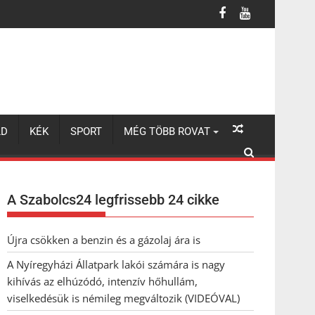
úzódó, intenzív hőhullám, viselkedésük is némileg megváltozik (VI
LD
KÉK
SPORT
MÉG TÖBB ROVAT
A Szabolcs24 legfrissebb 24 cikke
Újra csökken a benzin és a gázolaj ára is
A Nyíregyházi Állatpark lakói számára is nagy
kihívás az elhúzódó, intenzív hőhullám,
viselkedésük is némileg megváltozik (VIDEÓVAL)