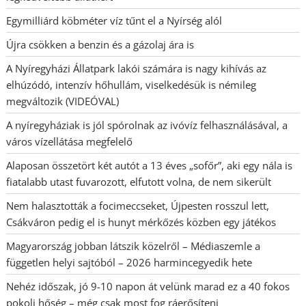
Egymilliárd köbméter víz tűnt el a Nyírség alól
Újra csökken a benzin és a gázolaj ára is
A Nyíregyházi Állatpark lakói számára is nagy kihívás az
elhúzódó, intenzív hőhullám, viselkedésük is némileg
megváltozik (VIDEÓVAL)
A nyíregyháziak is jól spórolnak az ivóvíz felhasználásával, a
város vízellátása megfelelő
Alaposan összetört két autót a 13 éves „sofőr”, aki egy nála is
fiatalabb utast fuvarozott, elfutott volna, de nem sikerült
Nem halasztották a focimeccseket, Újpesten rosszul lett,
Csákváron pedig el is hunyt mérkőzés közben egy játékos
Magyarország jobban látszik közelről – Médiaszemle a
független helyi sajtóból – 2026 harmincegyedik hete
Nehéz időszak, jó 9-10 napon át velünk marad ez a 40 fokos
pokoli hőség – még csak most fog ráerősíteni