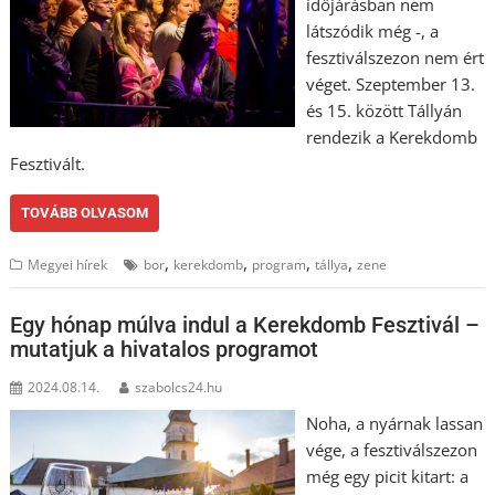
időjárásban nem
látszódik még -, a
fesztiválszezon nem ért
véget. Szeptember 13.
és 15. között Tállyán
rendezik a Kerekdomb
Fesztivált.
TOVÁBB OLVASOM
,
,
,
,
Megyei hírek
bor
kerekdomb
program
tállya
zene
Egy hónap múlva indul a Kerekdomb Fesztivál –
mutatjuk a hivatalos programot
2024.08.14.
szabolcs24.hu
Noha, a nyárnak lassan
vége, a fesztiválszezon
még egy picit kitart: a