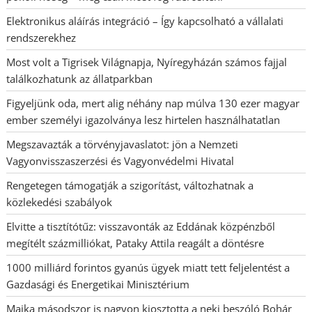
Elektronikus aláírás integráció – Így kapcsolható a vállalati
rendszerekhez
Most volt a Tigrisek Világnapja, Nyíregyházán számos fajjal
találkozhatunk az állatparkban
Figyeljünk oda, mert alig néhány nap múlva 130 ezer magyar
ember személyi igazolványa lesz hirtelen használhatatlan
Megszavazták a törvényjavaslatot: jön a Nemzeti
Vagyonvisszaszerzési és Vagyonvédelmi Hivatal
Rengetegen támogatják a szigorítást, változhatnak a
közlekedési szabályok
Elvitte a tisztítótűz: visszavonták az Eddának közpénzből
megítélt százmilliókat, Pataky Attila reagált a döntésre
1000 milliárd forintos gyanús ügyek miatt tett feljelentést a
Gazdasági és Energetikai Minisztérium
Majka másodszor is nagyon kiosztotta a neki beszóló Bohár