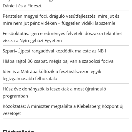
Dánielt és a Fideszt
Pénztelen megyei foci, dráguló vasútfejlesztés: mire jut és
mire nem jut pénz vidéken – független vidéki lapszemle
Felsőoktatás: igen eredményes felvételi időszakra tekinthet
vissza a Nyíregyházi Egyetem
Szpari–Újpest rangadóval kezdődik ma este az NB I
Hiába rajtol 86 csapat, mégis baj van a szabolcsi focival
Idén is a Mátrába költözik a fesztiválszezon egyik
legizgalmasabb felhozatala
Húsz éve dohányzók is leszoktak a most újrainduló
programban
Közoktatás: A miniszter megtalálta a Klebelsberg Központ új
vezetőjét