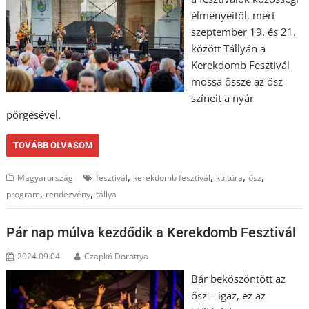
élményeitől, mert
szeptember 19. és 21.
között Tállyán a
Kerekdomb Fesztivál
mossa össze az ősz
színeit a nyár
pörgésével.
TOVÁBB OLVASOM
,
,
,
,
Magyarország
fesztivál
kerekdomb fesztivál
kultúra
ősz
,
,
program
rendezvény
tállya
Pár nap múlva kezdődik a Kerekdomb Fesztivál
2024.09.04.
Czapkó Dorottya
Bár beköszöntött az
ősz – igaz, ez az