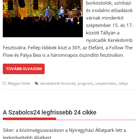
borkóstolók, színházi
és irodalmi előadások
várnak mindenkit
szeptember 15. és 17.
között Tállyán a
nyolcadik Kerekdomb
Fesztiválra. Fellép többek közt a 30Y, az Elefánt, a Follow The
Flow és Palya Bea is a háromnapos őszindító fesztiválon.
TOVÁBB OLVASOM
,
,
,
Megyei hírek
kerekdomb fesztivál
program
szeptember
tállya
A Szabolcs24 legfrissebb 24 cikke
Siker: a közönségszavazáson a Nyíregyházi Állatpark lett a
legkedveltebb állatkert