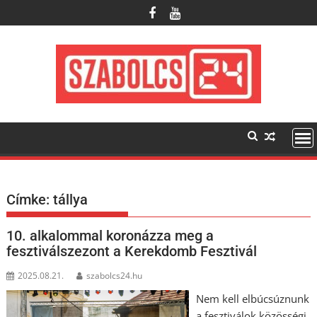
Skip
to
content
Címke:
tállya
10. alkalommal koronázza meg a
fesztiválszezont a Kerekdomb Fesztivál
2025.08.21.
szabolcs24.hu
Nem kell elbúcsúznunk
a fesztiválok közösségi