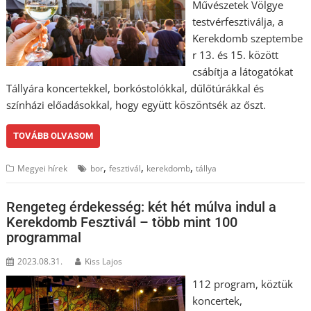
Művészetek Völgye
testvérfesztiválja, a
Kerekdomb szeptembe
r 13. és 15. között
csábítja a látogatókat
Tállyára koncertekkel, borkóstolókkal, dűlőtúrákkal és
színházi előadásokkal, hogy együtt köszöntsék az őszt.
TOVÁBB OLVASOM
,
,
,
Megyei hírek
bor
fesztivál
kerekdomb
tállya
Rengeteg érdekesség: két hét múlva indul a
Kerekdomb Fesztivál – több mint 100
programmal
2023.08.31.
Kiss Lajos
112 program, köztük
koncertek,