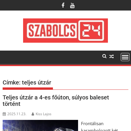
Skip
to
content
Címke:
teljes útzár
Teljes útzár a 4-es főúton, súlyos baleset
történt
2025.11.23.
Kiss Lajos
Frontálisan
karambolozott két