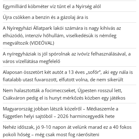
Egymilliárd köbméter víz tűnt el a Nyírség alól
Újra csökken a benzin és a gázolaj ára is
A Nyíregyházi Állatpark lakói számára is nagy kihívás az
elhúzódó, intenzív hőhullám, viselkedésük is némileg
megváltozik (VIDEÓVAL)
A nyíregyháziak is jól spórolnak az ivóvíz felhasználásával, a
város vízellátása megfelelő
Alaposan összetört két autót a 13 éves „sofőr”, aki egy nála is
fiatalabb utast fuvarozott, elfutott volna, de nem sikerült
Nem halasztották a focimeccseket, Újpesten rosszul lett,
Csákváron pedig el is hunyt mérkőzés közben egy játékos
Magyarország jobban látszik közelről – Médiaszemle a
független helyi sajtóból – 2026 harmincegyedik hete
Nehéz időszak, jó 9-10 napon át velünk marad ez a 40 fokos
pokoli hőség – még csak most fog ráerősíteni