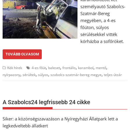
személyautó Szabolcs-
Szatmár-Bereg
megyében, a 4-es
főúton, súlyos
sérülésekkel vitték
kórházba a sofőröket.
TOVÁBB OLVASOM
,
,
,
,
,
Kék hírek
4-es főút
baleset
frontális
karambol
mentő
,
,
,
,
nyírpazony
sérültek
súlyos
szabolcs-szatmár-bereg megye
teljes útzár
A Szabolcs24 legfrissebb 24 cikke
Siker: a közönségszavazáson a Nyíregyházi Állatpark lett a
legkedveltebb állatkert