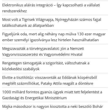
Elektronikus aláírás integráció – Így kapcsolható a vállalati
rendszerekhez
Most volt a Tigrisek Világnapja, Nyíregyházán számos fajjal
találkozhatunk az állatparkban
Figyeljünk oda, mert alig néhány nap múlva 130 ezer magyar
ember személyi igazolványa lesz hirtelen használhatatlan
Megszavazták a törvényjavaslatot: jön a Nemzeti
Vagyonvisszaszerzési és Vagyonvédelmi Hivatal
Rengetegen támogatják a szigorítást, változhatnak a
közlekedési szabályok
Elvitte a tisztítótűz: visszavonták az Eddának közpénzből
megítélt százmilliókat, Pataky Attila reagált a döntésre
1000 milliárd forintos gyanús ügyek miatt tett feljelentést a
Gazdasági és Energetikai Minisztérium
Majka másodszor is nagyon kiosztotta a neki beszóló Bohár