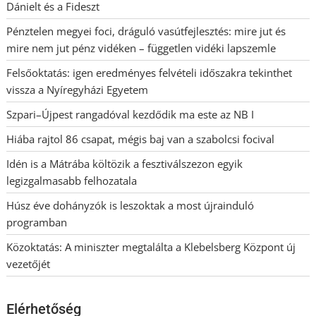
Dánielt és a Fideszt
Pénztelen megyei foci, dráguló vasútfejlesztés: mire jut és
mire nem jut pénz vidéken – független vidéki lapszemle
Felsőoktatás: igen eredményes felvételi időszakra tekinthet
vissza a Nyíregyházi Egyetem
Szpari–Újpest rangadóval kezdődik ma este az NB I
Hiába rajtol 86 csapat, mégis baj van a szabolcsi focival
Idén is a Mátrába költözik a fesztiválszezon egyik
legizgalmasabb felhozatala
Húsz éve dohányzók is leszoktak a most újrainduló
programban
Közoktatás: A miniszter megtalálta a Klebelsberg Központ új
vezetőjét
Elérhetőség