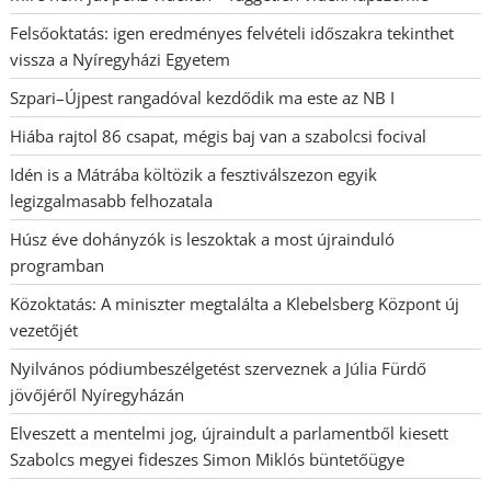
Felsőoktatás: igen eredményes felvételi időszakra tekinthet
vissza a Nyíregyházi Egyetem
Szpari–Újpest rangadóval kezdődik ma este az NB I
Hiába rajtol 86 csapat, mégis baj van a szabolcsi focival
Idén is a Mátrába költözik a fesztiválszezon egyik
legizgalmasabb felhozatala
Húsz éve dohányzók is leszoktak a most újrainduló
programban
Közoktatás: A miniszter megtalálta a Klebelsberg Központ új
vezetőjét
Nyilvános pódiumbeszélgetést szerveznek a Júlia Fürdő
jövőjéről Nyíregyházán
Elveszett a mentelmi jog, újraindult a parlamentből kiesett
Szabolcs megyei fideszes Simon Miklós büntetőügye