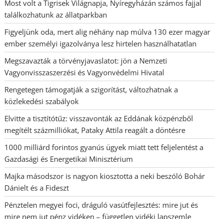
Most volt a Tigrisek Világnapja, Nyíregyházán számos fajjal
találkozhatunk az állatparkban
Figyeljünk oda, mert alig néhány nap múlva 130 ezer magyar
ember személyi igazolványa lesz hirtelen használhatatlan
Megszavazták a törvényjavaslatot: jön a Nemzeti
Vagyonvisszaszerzési és Vagyonvédelmi Hivatal
Rengetegen támogatják a szigorítást, változhatnak a
közlekedési szabályok
Elvitte a tisztítótűz: visszavonták az Eddának közpénzből
megítélt százmilliókat, Pataky Attila reagált a döntésre
1000 milliárd forintos gyanús ügyek miatt tett feljelentést a
Gazdasági és Energetikai Minisztérium
Majka másodszor is nagyon kiosztotta a neki beszóló Bohár
Dánielt és a Fideszt
Pénztelen megyei foci, dráguló vasútfejlesztés: mire jut és
mire nem jut pénz vidéken – független vidéki lapszemle