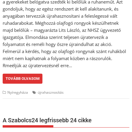
a gyerekeket belógatva szedték ki belőlük a ruhaneműt. Azt
gondoljuk, hogy az egész rendszert át kell alakítanunk, és
anyagában tervezzük újrahasznosítani a feleslegessé vált
ruhadarabokat. Méghozzá olajfogó rongyok készülhetnek
majd belőlük – magyarázta Lits László, az NHSZ ügyvezető
igazgatója. Elmondása szerint teljesen újratervezik a
folyamatot és reméli hogy őszre újraindulhat az akció.
Felmerül a kérdés, hogy az olajfogó rongynak szánt ruhákból
miért nem kaphatnak a folyamat közben a rászorulók.
Rmeéljük az újratervezésnél erre…
TOVÁBB OLVASOM
Nyíregyháza
újrahasznosítás
A Szabolcs24 legfrissebb 24 cikke