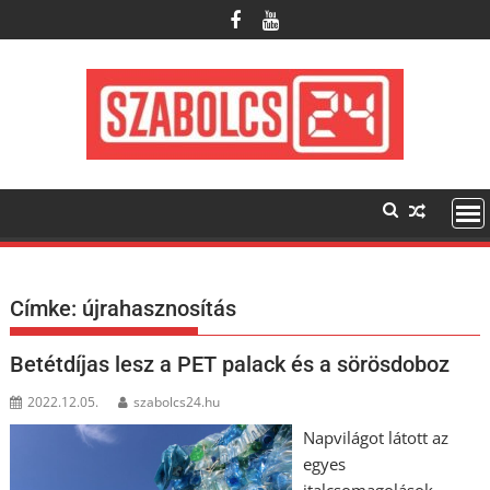
Skip
to
content
Címke:
újrahasznosítás
Betétdíjas lesz a PET palack és a sörösdoboz
2022.12.05.
szabolcs24.hu
Napvilágot látott az
egyes