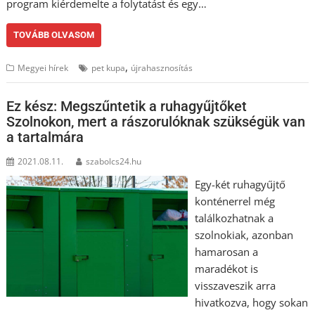
program kiérdemelte a folytatást és egy…
TOVÁBB OLVASOM
,
Megyei hírek
pet kupa
újrahasznosítás
Ez kész: Megszűntetik a ruhagyűjtőket
Szolnokon, mert a rászorulóknak szükségük van
a tartalmára
2021.08.11.
szabolcs24.hu
Egy-két ruhagyűjtő
konténerrel még
találkozhatnak a
szolnokiak, azonban
hamarosan a
maradékot is
visszaveszik arra
hivatkozva, hogy sokan