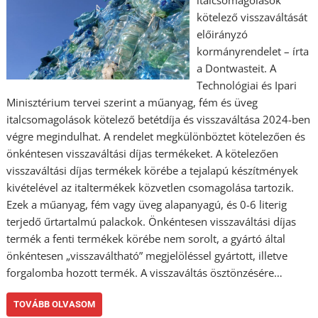
italcsomagolások
kötelező visszaváltását
előirányzó
kormányrendelet – írta
a Dontwasteit. A
Technológiai és Ipari
Minisztérium tervei szerint a műanyag, fém és üveg
italcsomagolások kötelező betétdíja és visszaváltása 2024-ben
végre megindulhat. A rendelet megkülönböztet kötelezően és
önkéntesen visszaváltási díjas termékeket. A kötelezően
visszaváltási díjas termékek körébe a tejalapú készítmények
kivételével az italtermékek közvetlen csomagolása tartozik.
Ezek a műanyag, fém vagy üveg alapanyagú, és 0-6 literig
terjedő űrtartalmú palackok. Önkéntesen visszaváltási díjas
termék a fenti termékek körébe nem sorolt, a gyártó által
önkéntesen „visszaváltható” megjelöléssel gyártott, illetve
forgalomba hozott termék. A visszaváltás ösztönzésére…
TOVÁBB OLVASOM