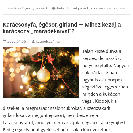
,
,
,
Zöldebb Nyíregyházáért
betétdíj
pet palack
újrahasznosítás
zöld
Karácsonyfa, égősor, girland — Mihez kezdj a
karácsony „maradékaival”?
2022.01.06.
szabolcs24.hu
Talán kissé durva a
kérdés, de hisszük,
hogy helytálló. Nagyon
sok háztartásban
ugyanis az ünnepek
végeztével egyszerűen
minden a kukában
végzi. Kidobjuk a
díszeket, a megmaradt szaloncukrokat, a szétszakadt
girlandokat, a megunt égősort, nem beszélve a
karácsonyfáról, amellyel nem akarjuk megvárni a begyűjtést.
Pedig egy kis odafigyeléssel nemcsak a környezetnek,