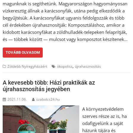
magunknak is segíthetünk. Magyarországon hagyományosan
vízkeresztig állnak a karácsonyfák, utána pedig elkezdődik a
begyűjtésük. A karácsonyfákat ugyanis feldolgozzák és több
cél érdekében újrahasznosítják: Komposztáláshoz, amikor a
kidobott karácsonyfákat a zöldhulladék-telepeken felaprítják,
és — többek között — mulcsot vagy komposztot készítenek…
TOVÁBB OLVASOM
,
Zöldebb Nyíregyházáért
ökopolisz
újrahasznosítás
A kevesebb több: Házi praktikák az
újrahasznosítás jegyében
2021.11.06.
szabolcs24.hu
A környezetvédelem
szerves része az is, ha
odafigyelünk a saját
házunk tájára és