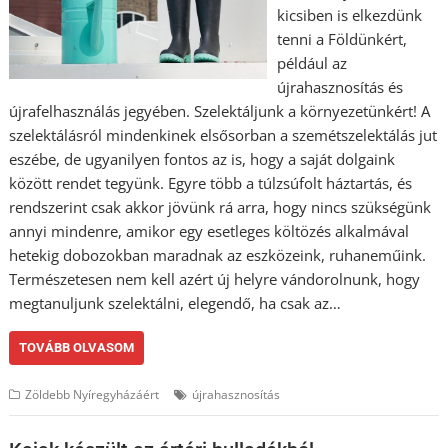
kicsiben is elkezdünk
tenni a Földünkért,
például az
újrahasznosítás és
újrafelhasználás jegyében. Szelektáljunk a környezetünkért! A
szelektálásról mindenkinek elsősorban a szemétszelektálás jut
eszébe, de ugyanilyen fontos az is, hogy a saját dolgaink
között rendet tegyünk. Egyre több a túlzsúfolt háztartás, és
rendszerint csak akkor jövünk rá arra, hogy nincs szükségünk
annyi mindenre, amikor egy esetleges költözés alkalmával
hetekig dobozokban maradnak az eszközeink, ruhaneműink.
Természetesen nem kell azért új helyre vándorolnunk, hogy
megtanuljunk szelektálni, elegendő, ha csak az…
TOVÁBB OLVASOM
Zöldebb Nyíregyházáért
újrahasznosítás