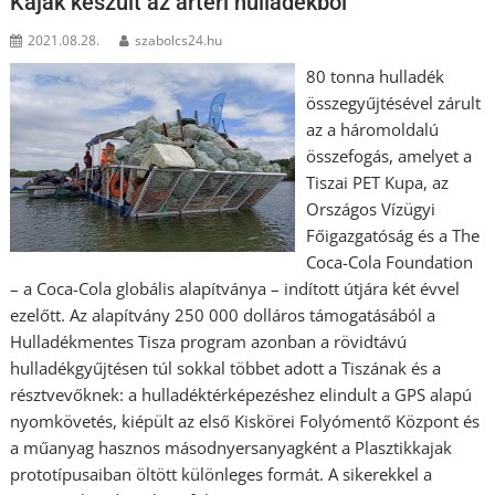
Kajak készült az ártéri hulladékból
2021.08.28.
szabolcs24.hu
80 tonna hulladék
összegyűjtésével zárult
az a háromoldalú
összefogás, amelyet a
Tiszai PET Kupa, az
Országos Vízügyi
Főigazgatóság és a The
Coca-Cola Foundation
– a Coca-Cola globális alapítványa – indított útjára két évvel
ezelőtt. Az alapítvány 250 000 dolláros támogatásából a
Hulladékmentes Tisza program azonban a rövidtávú
hulladékgyűjtésen túl sokkal többet adott a Tiszának és a
résztvevőknek: a hulladéktérképezéshez elindult a GPS alapú
nyomkövetés, kiépült az első Kiskörei Folyómentő Központ és
a műanyag hasznos másodnyersanyagként a Plasztikkajak
prototípusaiban öltött különleges formát. A sikerekkel a