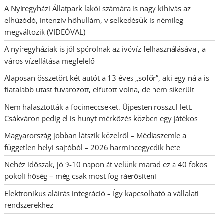
A Nyíregyházi Állatpark lakói számára is nagy kihívás az
elhúzódó, intenzív hőhullám, viselkedésük is némileg
megváltozik (VIDEÓVAL)
A nyíregyháziak is jól spórolnak az ivóvíz felhasználásával, a
város vízellátása megfelelő
Alaposan összetört két autót a 13 éves „sofőr”, aki egy nála is
fiatalabb utast fuvarozott, elfutott volna, de nem sikerült
Nem halasztották a focimeccseket, Újpesten rosszul lett,
Csákváron pedig el is hunyt mérkőzés közben egy játékos
Magyarország jobban látszik közelről – Médiaszemle a
független helyi sajtóból – 2026 harmincegyedik hete
Nehéz időszak, jó 9-10 napon át velünk marad ez a 40 fokos
pokoli hőség – még csak most fog ráerősíteni
Elektronikus aláírás integráció – Így kapcsolható a vállalati
rendszerekhez