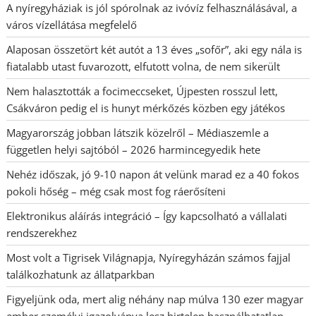
A nyíregyháziak is jól spórolnak az ivóvíz felhasználásával, a
város vízellátása megfelelő
Alaposan összetört két autót a 13 éves „sofőr”, aki egy nála is
fiatalabb utast fuvarozott, elfutott volna, de nem sikerült
Nem halasztották a focimeccseket, Újpesten rosszul lett,
Csákváron pedig el is hunyt mérkőzés közben egy játékos
Magyarország jobban látszik közelről – Médiaszemle a
független helyi sajtóból – 2026 harmincegyedik hete
Nehéz időszak, jó 9-10 napon át velünk marad ez a 40 fokos
pokoli hőség – még csak most fog ráerősíteni
Elektronikus aláírás integráció – Így kapcsolható a vállalati
rendszerekhez
Most volt a Tigrisek Világnapja, Nyíregyházán számos fajjal
találkozhatunk az állatparkban
Figyeljünk oda, mert alig néhány nap múlva 130 ezer magyar
ember személyi igazolványa lesz hirtelen használhatatlan