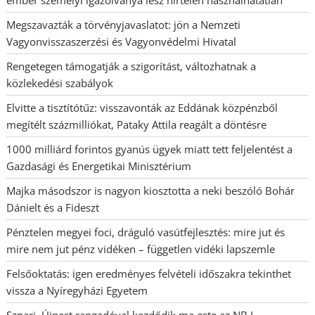
Megszavazták a törvényjavaslatot: jön a Nemzeti
Vagyonvisszaszerzési és Vagyonvédelmi Hivatal
Rengetegen támogatják a szigorítást, változhatnak a
közlekedési szabályok
Elvitte a tisztítótűz: visszavonták az Eddának közpénzből
megítélt százmilliókat, Pataky Attila reagált a döntésre
1000 milliárd forintos gyanús ügyek miatt tett feljelentést a
Gazdasági és Energetikai Minisztérium
Majka másodszor is nagyon kiosztotta a neki beszóló Bohár
Dánielt és a Fideszt
Pénztelen megyei foci, dráguló vasútfejlesztés: mire jut és
mire nem jut pénz vidéken – független vidéki lapszemle
Felsőoktatás: igen eredményes felvételi időszakra tekinthet
vissza a Nyíregyházi Egyetem
Szpari–Újpest rangadóval kezdődik ma este az NB I