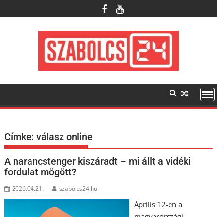
Skip
to
content
Címke:
válasz online
A narancstenger kiszáradt – mi állt a vidéki
fordulat mögött?
2026.04.21.
szabolcs24.hu
Április 12-én a
magyarországi