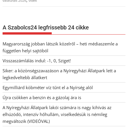
,
választás 2026
vidék
A Szabolcs24 legfrissebb 24 cikke
Magyarország jobban látszik közelről – heti médiaszemle a
független helyi sajtóból
Visszaszámlálás indul: -1, 0, Sziget!
Siker: a közönségszavazáson a Nyíregyházi Állatpark lett a
legkedveltebb állatkert
Egymilliárd köbméter víz tűnt el a Nyírség alól
Újra csökken a benzin és a gázolaj ára is
A Nyíregyházi Állatpark lakói számára is nagy kihívás az
elhúzódó, intenzív hőhullám, viselkedésük is némileg
megváltozik (VIDEÓVAL)