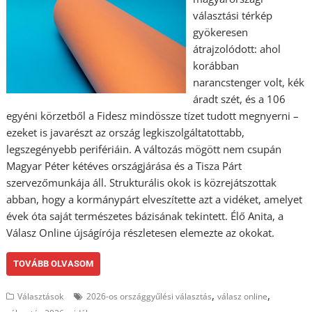
választási térkép
gyökeresen
átrajzolódott: ahol
korábban
narancstenger volt, kék
áradt szét, és a 106
egyéni körzetből a Fidesz mindössze tízet tudott megnyerni –
ezeket is javarészt az ország legkiszolgáltatottabb,
legszegényebb perifériáin. A változás mögött nem csupán
Magyar Péter kétéves országjárása és a Tisza Párt
szervezőmunkája áll. Strukturális okok is közrejátszottak
abban, hogy a kormánypárt elveszítette azt a vidéket, amelyet
évek óta saját természetes bázisának tekintett. Élő Anita, a
Válasz Online újságírója részletesen elemezte az okokat.
TOVÁBB OLVASOM
,
,
Választások
2026-os országgyűlési választás
válasz online