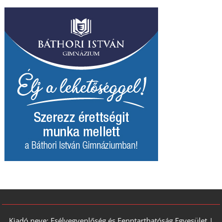
Kiadó neve: Esélyegyenlőség és Fenntarthatóság Egyesület |