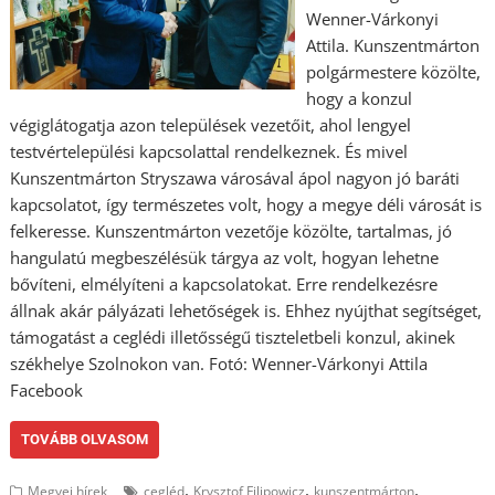
Wenner-Várkonyi
Attila. Kunszentmárton
polgármestere közölte,
hogy a konzul
végiglátogatja azon települések vezetőit, ahol lengyel
testvértelepülési kapcsolattal rendelkeznek. És mivel
Kunszentmárton Stryszawa városával ápol nagyon jó baráti
kapcsolatot, így természetes volt, hogy a megye déli városát is
felkeresse. Kunszentmárton vezetője közölte, tartalmas, jó
hangulatú megbeszélésük tárgya az volt, hogyan lehetne
bővíteni, elmélyíteni a kapcsolatokat. Erre rendelkezésre
állnak akár pályázati lehetőségek is. Ehhez nyújthat segítséget,
támogatást a ceglédi illetősségű tiszteletbeli konzul, akinek
székhelye Szolnokon van. Fotó: Wenner-Várkonyi Attila
Facebook
TOVÁBB OLVASOM
,
,
,
Megyei hírek
cegléd
Krysztof Filipowicz
kunszentmárton