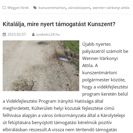
,
,
Megyei hírek
kunszentmárton
városközpont
wenner-várkonyi attila
Kitalálja, mire nyert támogatást Kunszent?
2023.02.07.
szabolcs24.hu
Újabb nyertes
pályázatról számolt be
Wenner-Várkonyi
Attila. A
kunszentmártoni
polgármester közöte,
hogy a vidékfejlesztési
program keretén belül
a Vidékfejlesztési Program Irányító Hatósága által
meghirdetett, Külterületi helyi közutak fejlesztése című
felhívása alapján a város önkormányzata által a Károlytelepi
út felújítására benyújtott támogatási kérelmük pozitív
elbírálásban részesült.A vissza nem térítendő támogatás