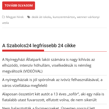
TOVÁBB OLVASOM
,
,
Megyei hírek
deák úti iskola
kunszentmárton
wenner-várkonyi
attila
A Szabolcs24 legfrissebb 24 cikke
A Nyíregyházi Állatpark lakói számára is nagy kihívás az
elhúzódó, intenzív hőhullám, viselkedésük is némileg
megváltozik (VIDEÓVAL)
A nyíregyháziak is jól spórolnak az ivóvíz felhasználásával, a
város vízellátása megfelelő
Alaposan összetört két autót a 13 éves „sofőr”, aki egy nála is
fiatalabb utast fuvarozott, elfutott volna, de nem sikerült
Nem halasztották a focimeccseket, Újpesten rosszul lett,