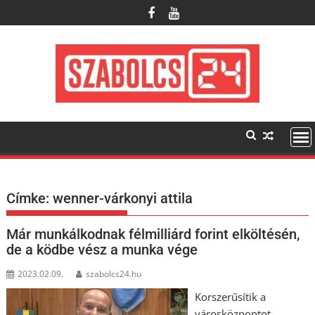
Skip
to
content
Címke:
wenner-várkonyi attila
Már munkálkodnak félmilliárd forint elköltésén,
de a ködbe vész a munka vége
2023.02.09.
szabolcs24.hu
Korszerűsítik a
városközpontot