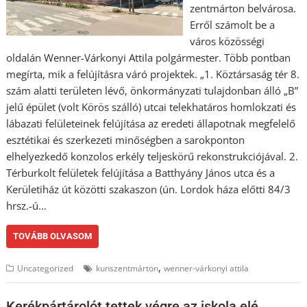
zentmárton belvárosa.
Erről számolt be a
város közösségi
oldalán Wenner-Várkonyi Attila polgármester. Több pontban
megírta, mik a felújításra váró projektek. „1. Köztársaság tér 8.
szám alatti területen lévő, önkormányzati tulajdonban álló „B”
jelű épület (volt Körös szálló) utcai telekhatáros homlokzati és
lábazati felületeinek felújítása az eredeti állapotnak megfelelő
esztétikai és szerkezeti minőségben a sarokponton
elhelyezkedő konzolos erkély teljeskörű rekonstrukciójával. 2.
Térburkolt felületek felújítása a Batthyány János utca és a
Kerületiház út közötti szakaszon (ún. Lordok háza előtti 84/3
hrsz.-ú…
TOVÁBB OLVASOM
,
Uncategorized
kunszentmárton
wenner-várkonyi attila
Kerékpártárolót tettek végre az iskola elé