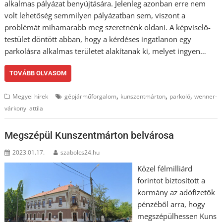
alkalmas pályázat benyújtására. Jelenleg azonban erre nem
volt lehetőség semmilyen pályázatban sem, viszont a
problémát mihamarabb meg szeretnénk oldani. A képviselő-
testület döntött abban, hogy a kérdéses ingatlanon egy
parkolásra alkalmas területet alakítanak ki, melyet ingyen…
TOVÁBB OLVASOM
,
,
,
Megyei hírek
gépjárműforgalom
kunszentmárton
parkoló
wenner-
várkonyi attila
Megszépül Kunszentmárton belvárosa
2023.01.17.
szabolcs24.hu
Közel félmilliárd
forintot biztosított a
kormány az adófizetők
pénzéből arra, hogy
megszépülhessen Kuns