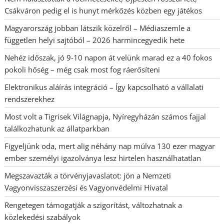
Csákváron pedig el is hunyt mérkőzés közben egy játékos
Magyarország jobban látszik közelről – Médiaszemle a
független helyi sajtóból – 2026 harmincegyedik hete
Nehéz időszak, jó 9-10 napon át velünk marad ez a 40 fokos
pokoli hőség – még csak most fog ráerősíteni
Elektronikus aláírás integráció – Így kapcsolható a vállalati
rendszerekhez
Most volt a Tigrisek Világnapja, Nyíregyházán számos fajjal
találkozhatunk az állatparkban
Figyeljünk oda, mert alig néhány nap múlva 130 ezer magyar
ember személyi igazolványa lesz hirtelen használhatatlan
Megszavazták a törvényjavaslatot: jön a Nemzeti
Vagyonvisszaszerzési és Vagyonvédelmi Hivatal
Rengetegen támogatják a szigorítást, változhatnak a
közlekedési szabályok