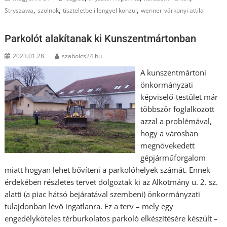
,
,
,
Stryszawa
szolnok
tiszteletbeli lengyel konzul
wenner-várkonyi attila
Parkolót alakítanak ki Kunszentmártonban
2023.01.28.
szabolcs24.hu
A kunszentmártoni
önkormányzati
képviselő-testület már
többször foglalkozott
azzal a problémával,
hogy a városban
megnövekedett
gépjárműforgalom
miatt hogyan lehet bővíteni a parkolóhelyek számát. Ennek
érdekében részletes tervet dolgoztak ki az Alkotmány u. 2. sz.
alatti (a piac hátsó bejáratával szembeni) önkormányzati
tulajdonban lévő ingatlanra. Ez a terv – mely egy
engedélyköteles térburkolatos parkoló elkészítésére készült –