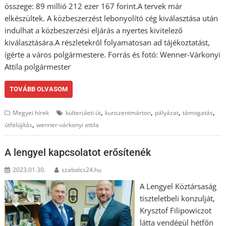
összege: 89 millió 212 ezer 167 forint.A tervek már
elkészültek. A közbeszerzést lebonyolító cég kiválasztása után
indulhat a közbeszerzési eljárás a nyertes kivitelező
kiválasztására.A részletekről folyamatosan ad tájékoztatást,
ígérte a város polgármestere. Forrás és fotó: Wenner-Várkonyi
Attila polgármester
TOVÁBB OLVASOM
,
,
,
,
Megyei hírek
külterületi út
kunszentmárton
pályázat
támogatás
,
útfelújítás
wenner-várkonyi attila
A lengyel kapcsolatot erősítenék
2023.01.30.
szabolcs24.hu
A Lengyel Köztársaság
tiszteletbeli konzulját,
Krysztof Filipowiczot
látta vendégül hétfőn