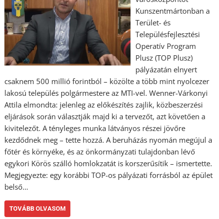
Kunszentmártonban a
Terület- és
Településfejlesztési
Operatív Program
Plusz (TOP Plusz)
pályázatán elnyert
csaknem 500 millió forintból – közölte a több mint nyolcezer
lakosú település polgármestere az MTI-vel. Wenner-Várkonyi
Attila elmondta: jelenleg az előkészítés zajlik, közbeszerzési
eljárások során választják majd ki a tervezőt, azt követően a
kivitelezőt. A tényleges munka látványos részei jövőre
kezdődnek meg – tette hozzá. A beruházás nyomán megújul a
főtér és környéke, és az önkormányzati tulajdonban lévő
egykori Körös szálló homlokzatát is korszerűsítik – ismertette.
Megjegyezte: egy korábbi TOP-os pályázati forrásból az épület
belső…
TOVÁBB OLVASOM