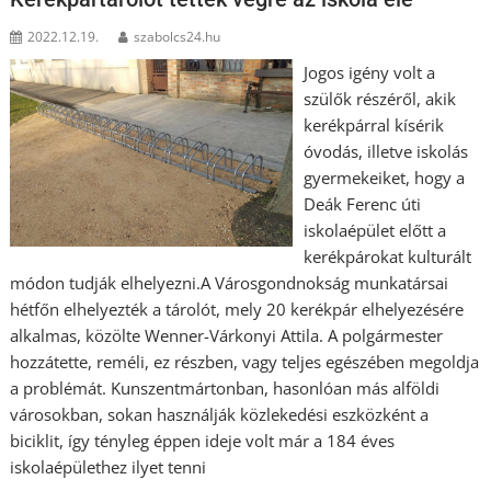
2022.12.19.
szabolcs24.hu
Jogos igény volt a
szülők részéről, akik
kerékpárral kísérik
óvodás, illetve iskolás
gyermekeiket, hogy a
Deák Ferenc úti
iskolaépület előtt a
kerékpárokat kulturált
módon tudják elhelyezni.A Városgondnokság munkatársai
hétfőn elhelyezték a tárolót, mely 20 kerékpár elhelyezésére
alkalmas, közölte Wenner-Várkonyi Attila. A polgármester
hozzátette, reméli, ez részben, vagy teljes egészében megoldja
a problémát. Kunszentmártonban, hasonlóan más alföldi
városokban, sokan használják közlekedési eszközként a
biciklit, így tényleg éppen ideje volt már a 184 éves
iskolaépülethez ilyet tenni