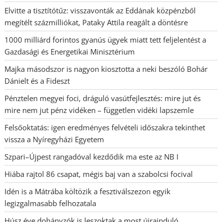
Elvitte a tisztítótűz: visszavonták az Eddának közpénzből
megítélt százmilliókat, Pataky Attila reagált a döntésre
1000 milliárd forintos gyanús ügyek miatt tett feljelentést a
Gazdasági és Energetikai Minisztérium
Majka másodszor is nagyon kiosztotta a neki beszóló Bohár
Dánielt és a Fideszt
Pénztelen megyei foci, dráguló vasútfejlesztés: mire jut és
mire nem jut pénz vidéken – független vidéki lapszemle
Felsőoktatás: igen eredményes felvételi időszakra tekinthet
vissza a Nyíregyházi Egyetem
Szpari–Újpest rangadóval kezdődik ma este az NB I
Hiába rajtol 86 csapat, mégis baj van a szabolcsi focival
Idén is a Mátrába költözik a fesztiválszezon egyik
legizgalmasabb felhozatala
Húsz éve dohányzók is leszoktak a most újrainduló