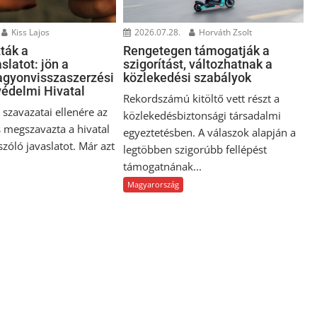
Kiss Lajos
2026.07.28.
Horváth Zsolt
ták a
Rengetegen támogatják a
slatot: jön a
szigorítást, változhatnak a
gyonvisszaszerzési
közlekedési szabályok
édelmi Hivatal
Rekordszámú kitöltő vett részt a
szavazatai ellenére az
közlekedésbiztonsági társadalmi
 megszavazta a hivatal
egyeztetésben. A válaszok alapján a
 szóló javaslatot. Már azt
legtöbben szigorúbb fellépést
támogatnának...
Magyarország