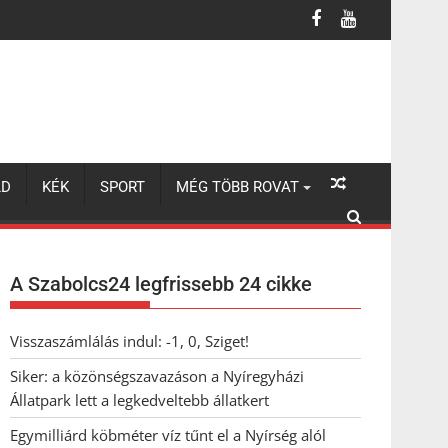
legkedveltebb állatkert
LD
KÉK
SPORT
MÉG TÖBB ROVAT
A Szabolcs24 legfrissebb 24 cikke
Visszaszámlálás indul: -1, 0, Sziget!
Siker: a közönségszavazáson a Nyíregyházi
Állatpark lett a legkedveltebb állatkert
Egymilliárd köbméter víz tűnt el a Nyírség alól