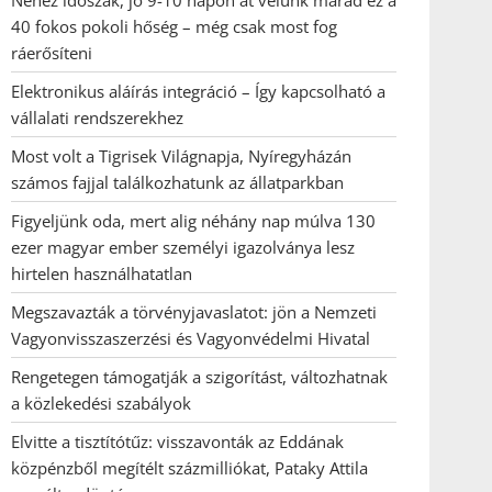
Nehéz időszak, jó 9-10 napon át velünk marad ez a
40 fokos pokoli hőség – még csak most fog
ráerősíteni
Elektronikus aláírás integráció – Így kapcsolható a
vállalati rendszerekhez
Most volt a Tigrisek Világnapja, Nyíregyházán
számos fajjal találkozhatunk az állatparkban
Figyeljünk oda, mert alig néhány nap múlva 130
ezer magyar ember személyi igazolványa lesz
hirtelen használhatatlan
Megszavazták a törvényjavaslatot: jön a Nemzeti
Vagyonvisszaszerzési és Vagyonvédelmi Hivatal
Rengetegen támogatják a szigorítást, változhatnak
a közlekedési szabályok
Elvitte a tisztítótűz: visszavonták az Eddának
közpénzből megítélt százmilliókat, Pataky Attila