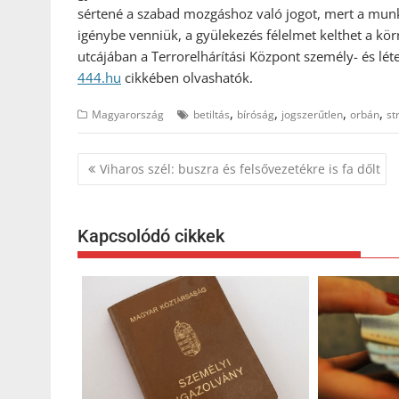
sértené a szabad mozgáshoz való jogot, mert a munk
igénybe venniük, a gyülekezés félelmet kelthet a kör
utcájában a Terrorelhárítási Központ személy- és lét
444.hu
cikkében olvashatók.
,
,
,
,
Magyarország
betiltás
bíróság
jogszerűtlen
orbán
st
Bejegyzés
Viharos szél: buszra és felsővezetékre is fa dőlt
navigáció
Kapcsolódó cikkek