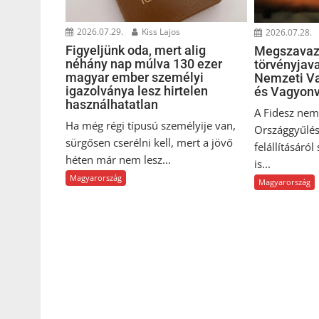
2026.07.29.
Kiss Lajos
2026.07.28.
Figyeljünk oda, mert alig
Megszavaz
néhány nap múlva 130 ezer
törvényjava
magyar ember személyi
Nemzeti Va
igazolványa lesz hirtelen
és Vagyonv
használhatatlan
A Fidesz nem 
Ha még régi típusú személyije van,
Országgyűlés
sürgősen cserélni kell, mert a jövő
felállításáról
héten már nem lesz...
is...
Magyarország
Magyarország