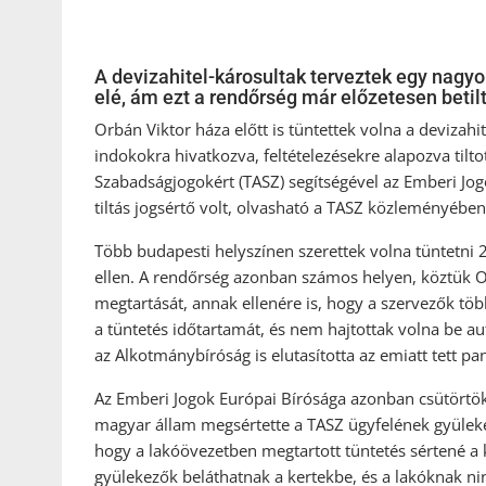
A devizahitel-károsultak terveztek egy nag
elé, ám ezt a rendőrség már előzetesen betil
Orbán Viktor háza előtt is tüntettek volna a deviza
indokokra hivatkozva, feltételezésekre alapozva tilt
Szabadságjogokért (TASZ) segítségével az Emberi Jo
tiltás jogsértő volt, olvasható a TASZ közleményében
Több budapesti helyszínen szerettek volna tüntetni
ellen. A rendőrség azonban számos helyen, köztük Or
megtartását, annak ellenére is, hogy a szervezők töb
a tüntetés időtartamát, és nem hajtottak volna be aut
az Alkotmánybíróság is elutasította az emiatt tett pa
Az Emberi Jogok Európai Bírósága azonban csütörtöki í
magyar állam megsértette a TASZ ügyfelének gyülekezé
hogy a lakóövezetben megtartott tüntetés sértené a 
gyülekezők beláthatnak a kertekbe, és a lakóknak ni