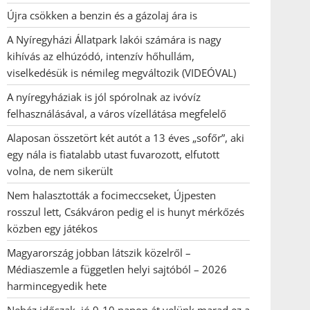
Újra csökken a benzin és a gázolaj ára is
A Nyíregyházi Állatpark lakói számára is nagy
kihívás az elhúzódó, intenzív hőhullám,
viselkedésük is némileg megváltozik (VIDEÓVAL)
A nyíregyháziak is jól spórolnak az ivóvíz
felhasználásával, a város vízellátása megfelelő
Alaposan összetört két autót a 13 éves „sofőr”, aki
egy nála is fiatalabb utast fuvarozott, elfutott
volna, de nem sikerült
Nem halasztották a focimeccseket, Újpesten
rosszul lett, Csákváron pedig el is hunyt mérkőzés
közben egy játékos
Magyarország jobban látszik közelről –
Médiaszemle a független helyi sajtóból – 2026
harmincegyedik hete