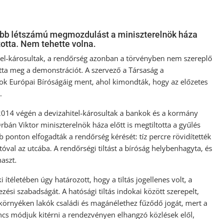
yobb létszámú megmozdulást a miniszterelnök háza
totta. Nem tehette volna.
hitel-károsultak, a rendőrség azonban a törvényben nem szereplő
otta meg a demonstrációt. A szervező a Társaság a
gok Európai Bíróságáig ment, ahol kimondták, hogy az előzetes
.
 2014 végén a devizahitel-károsultak a bankok és a kormány
bán Viktor miniszterelnök háza előtt is megtiltotta a gyűlés
b ponton elfogadták a rendőrség kérését: tíz percre rövidítették
óval az utcába. A rendőrségi tiltást a bíróság helybenhagyta, és
naszt.
téletében úgy határozott, hogy a tiltás jogellenes volt, a
si szabadságát. A hatósági tiltás indokai között szerepelt,
környéken lakók családi és magánélethez fűződő jogát, mert a
ncs módjuk kitérni a rendezvényen elhangzó közlések elől,