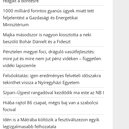
reagált a döntésre
1000 milliárd forintos gyanús ügyek miatt tett
feljelentést a Gazdasági és Energetikai
Minisztérium
Majka másodszor is nagyon kiosztotta a neki
beszóló Bohár Dánielt és a Fideszt
Pénztelen megyei foci, dráguló vasútfejlesztés:
mire jut és mire nem jut pénz vidéken – független
vidéki lapszemle
Felsőoktatás: igen eredményes felvételi időszakra
tekinthet vissza a Nyíregyházi Egyetem
Szpari–Újpest rangadóval kezdődik ma este az NB I
Hiába rajtol 86 csapat, mégis baj van a szabolcsi
focival
Idén is a Mátrába költözik a fesztiválszezon egyik
legizgalmasabb felhozatala