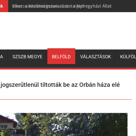
Siker: a közönségszavazáson a Nyíregyházi Állatpark lett a 
nk
ZA
SZSZB MEGYE
BELFÖLD
VÁLASZTÁSOK
KÜLFÖ
ogszerűtlenül tiltották be az Orbán háza elé