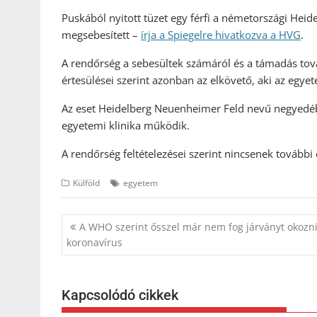
Puskából nyitott tüzet egy férfi a németországi He
megsebesített –
írja a Spiegelre hivatkozva a HVG
.
A rendőrség a sebesültek számáról és a támadás tová
értesülései szerint azonban az elkövető, aki az egye
Az eset Heidelberg Neuenheimer Feld nevű negyedéb
egyetemi klinika működik.
A rendőrség feltételezései szerint nincsenek további
Külföld
egyetem
Bejegyzés
A WHO szerint ősszel már nem fog járványt okozni
navigáció
koronavírus
Kapcsolódó cikkek