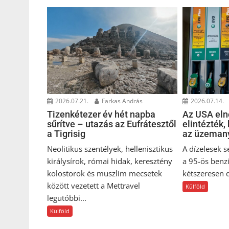
2026.07.21.
Farkas András
2026.07.14.
Tizenkétezer év hét napba
Az USA eln
sűrítve – utazás az Eufrátesztől
elintézték,
a Tigrisig
az üzeman
Neolitikus szentélyek, hellenisztikus
A dízelesek s
királysírok, római hidak, keresztény
a 95-ös benz
kolostorok és muszlim mecsetek
kétszeresen d
között vezetett a Mettravel
Külföld
legutóbbi...
Külföld