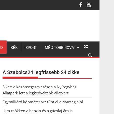
LD
KÉK
SPORT
MÉG TÖBB ROVAT
A Szabolcs24 legfrissebb 24 cikke
Siker: a közönségszavazáson a Nyíregyházi
Állatpark lett a legkedveltebb állatkert
Egymilliárd köbméter víz tűnt el a Nyírség alól
Újra csökken a benzin és a gázolaj ára is