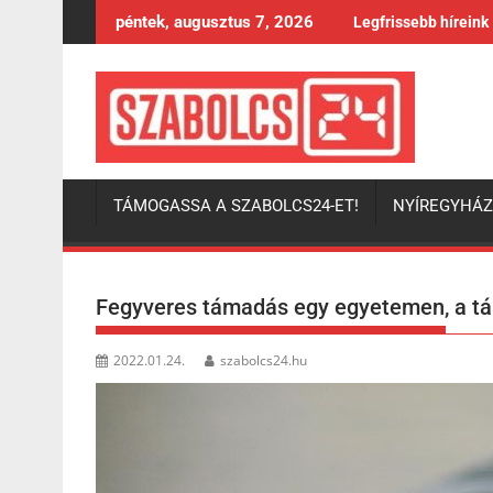
Skip
péntek, augusztus 7, 2026
Legfrissebb híreink
to
content
TÁMOGASSA A SZABOLCS24-ET!
NYÍREGYHÁ
Fegyveres támadás egy egyetemen, a t
2022.01.24.
szabolcs24.hu