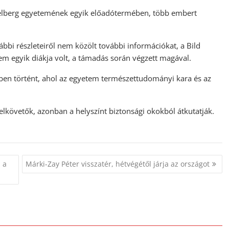
idelberg egyetemének egyik előadótermében, több embert
bbi részleteiről nem közölt további információkat, a Bild
tem egyik diákja volt, a támadás során végzett magával.
en történt, ahol az egyetem természettudományi kara és az
 elkövetők, azonban a helyszínt biztonsági okokból átkutatják.
 a
Márki-Zay Péter visszatér, hétvégétől járja az országot