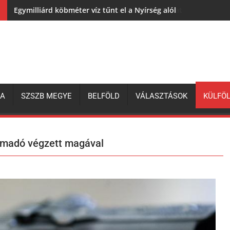
Egymilliárd köbméter víz tűnt el a Nyírség alól
ZA
SZSZB MEGYE
BELFÖLD
VÁLASZTÁSOK
KÜLFÖ
ámadó végzett magával