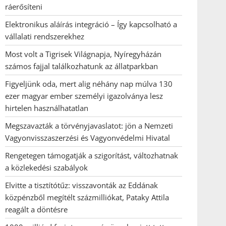
ráerősíteni
Elektronikus aláírás integráció – Így kapcsolható a
vállalati rendszerekhez
Most volt a Tigrisek Világnapja, Nyíregyházán
számos fajjal találkozhatunk az állatparkban
Figyeljünk oda, mert alig néhány nap múlva 130
ezer magyar ember személyi igazolványa lesz
hirtelen használhatatlan
Megszavazták a törvényjavaslatot: jön a Nemzeti
Vagyonvisszaszerzési és Vagyonvédelmi Hivatal
Rengetegen támogatják a szigorítást, változhatnak
a közlekedési szabályok
Elvitte a tisztítótűz: visszavonták az Eddának
közpénzből megítélt százmilliókat, Pataky Attila
reagált a döntésre