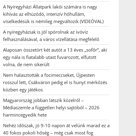
A Nyíregyházi Állatpark lakói számára is nagy
kihívás az elhúzódó, intenzív hőhullám,
viselkedésük is némileg megváltozik (VIDEÓVAL)
A nyíregyháziak is jól spórolnak az ivóvíz
felhasználásával, a város vízellátása megfelelő
Alaposan összetört két autót a 13 éves „sofőr”, aki
egy nála is fiatalabb utast fuvarozott, elfutott
volna, de nem sikerült
Nem halasztották a focimeccseket, Újpesten
rosszul lett, Csákváron pedig el is hunyt mérkőzés
közben egy játékos
Magyarország jobban látszik közelről –
Médiaszemle a független helyi sajtóból – 2026
harmincegyedik hete
Nehéz időszak, jó 9-10 napon át velünk marad ez a
40 fokos pokoli hőség – még csak most fog