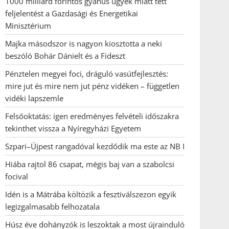
1000 milliárd forintos gyanús ügyek miatt tett
feljelentést a Gazdasági és Energetikai
Minisztérium
Majka másodszor is nagyon kiosztotta a neki
beszóló Bohár Dánielt és a Fideszt
Pénztelen megyei foci, dráguló vasútfejlesztés:
mire jut és mire nem jut pénz vidéken – független
vidéki lapszemle
Felsőoktatás: igen eredményes felvételi időszakra
tekinthet vissza a Nyíregyházi Egyetem
Szpari–Újpest rangadóval kezdődik ma este az NB I
Hiába rajtol 86 csapat, mégis baj van a szabolcsi
focival
Idén is a Mátrába költözik a fesztiválszezon egyik
legizgalmasabb felhozatala
Húsz éve dohányzók is leszoktak a most újrainduló