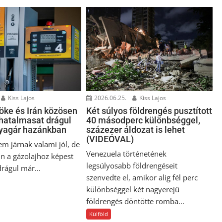
Kiss Lajos
2026.06.25.
Kiss Lajos
öke és Irán közösen
Két súlyos földrengés pusztított
 hatalmasat drágul
40 másodperc különbséggel,
yagár hazánkban
százezer áldozat is lehet
(VIDEÓVAL)
em járnak valami jól, de
Venezuela történetének
in a gázolajhoz képest
legsúlyosabb földrengéseit
rágul már...
szenvedte el, amikor alig fél perc
különbséggel két nagyerejű
földrengés döntötte romba...
Külföld