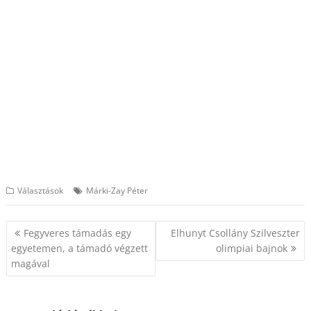
Választások
Márki-Zay Péter
Bejegyzés
Fegyveres támadás egy
Elhunyt Csollány Szilveszter
navigáció
egyetemen, a támadó végzett
olimpiai bajnok
magával