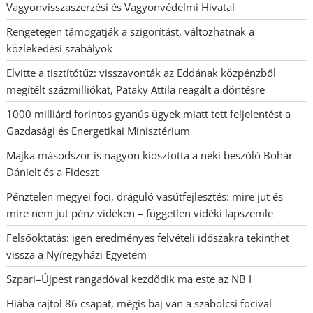
Vagyonvisszaszerzési és Vagyonvédelmi Hivatal
Rengetegen támogatják a szigorítást, változhatnak a
közlekedési szabályok
Elvitte a tisztítótűz: visszavonták az Eddának közpénzből
megítélt százmilliókat, Pataky Attila reagált a döntésre
1000 milliárd forintos gyanús ügyek miatt tett feljelentést a
Gazdasági és Energetikai Minisztérium
Majka másodszor is nagyon kiosztotta a neki beszóló Bohár
Dánielt és a Fideszt
Pénztelen megyei foci, dráguló vasútfejlesztés: mire jut és
mire nem jut pénz vidéken – független vidéki lapszemle
Felsőoktatás: igen eredményes felvételi időszakra tekinthet
vissza a Nyíregyházi Egyetem
Szpari–Újpest rangadóval kezdődik ma este az NB I
Hiába rajtol 86 csapat, mégis baj van a szabolcsi focival