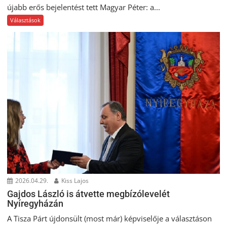
újabb erős bejelentést tett Magyar Péter: a...
Választások
2026.04.29.
Kiss Lajos
Gajdos László is átvette megbízólevelét
Nyíregyházán
A Tisza Párt újdonsült (most már) képviselője a választáson