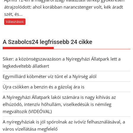
átrajzolódott: ahol korábban narancstenger volt, kék áradt
szét, és...
Választások
A Szabolcs24 legfrissebb 24 cikke
Siker: a közönségszavazáson a Nyíregyházi Állatpark lett a
legkedveltebb állatkert
Egymilliárd köbméter víz tűnt el a Nyírség alól
Újra csökken a benzin és a gázolaj ára is
A Nyíregyházi Állatpark lakói számára is nagy kihívás az
elhúzódó, intenzív hőhullám, viselkedésük is némileg
megváltozik (VIDEÓVAL)
A nyíregyháziak is jól spórolnak az ivóvíz felhasználásával, a
város vízellátása megfelelő