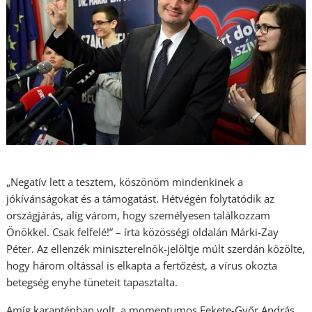
„Negatív lett a tesztem, köszönöm mindenkinek a
jókívánságokat és a támogatást. Hétvégén folytatódik az
országjárás, alig várom, hogy személyesen találkozzam
Önökkel. Csak felfelé!” – írta közösségi oldalán Márki-Zay
Péter. Az ellenzék miniszterelnök-jelöltje múlt szerdán közölte,
hogy három oltással is elkapta a fertőzést, a vírus okozta
betegség enyhe tüneteit tapasztalta.
Amíg karanténban volt, a momentumos Fekete-Győr András