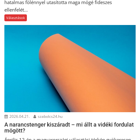
hatalmas fölénnyel utasította maga mögé fideszes
ellenfelét...
Választások
2026.04.21.
szabolcs24.hu
A narancstenger kiszáradt – mi állt a vidéki fordulat
mögött?
Április 12-én a magyarországi választási térkép gyökeresen