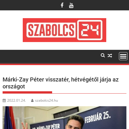
Skip
to
content
Márki-Zay Péter visszatér, hétvégétől járja az
országot
2022.01.24.
szabolcs24.hu