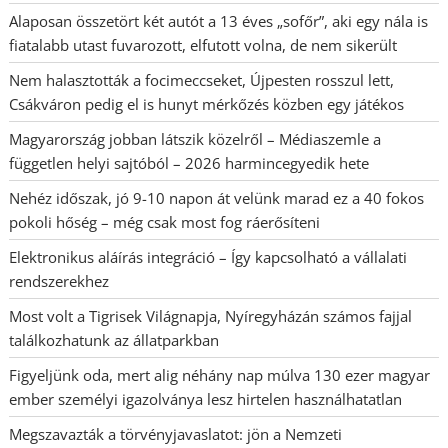
Alaposan összetört két autót a 13 éves „sofőr”, aki egy nála is
fiatalabb utast fuvarozott, elfutott volna, de nem sikerült
Nem halasztották a focimeccseket, Újpesten rosszul lett,
Csákváron pedig el is hunyt mérkőzés közben egy játékos
Magyarország jobban látszik közelről – Médiaszemle a
független helyi sajtóból – 2026 harmincegyedik hete
Nehéz időszak, jó 9-10 napon át velünk marad ez a 40 fokos
pokoli hőség – még csak most fog ráerősíteni
Elektronikus aláírás integráció – Így kapcsolható a vállalati
rendszerekhez
Most volt a Tigrisek Világnapja, Nyíregyházán számos fajjal
találkozhatunk az állatparkban
Figyeljünk oda, mert alig néhány nap múlva 130 ezer magyar
ember személyi igazolványa lesz hirtelen használhatatlan
Megszavazták a törvényjavaslatot: jön a Nemzeti