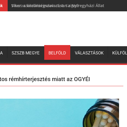
Siker: a közönségszavazáson a Nyíregyházi Állatpark lett a 
nk
ZA
SZSZB MEGYE
BELFÖLD
VÁLASZTÁSOK
KÜLFÖ
latos rémhírterjesztés miatt az OGYÉI