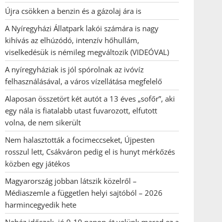
Újra csökken a benzin és a gázolaj ára is
A Nyíregyházi Állatpark lakói számára is nagy
kihívás az elhúzódó, intenzív hőhullám,
viselkedésük is némileg megváltozik (VIDEÓVAL)
A nyíregyháziak is jól spórolnak az ivóvíz
felhasználásával, a város vízellátása megfelelő
Alaposan összetört két autót a 13 éves „sofőr”, aki
egy nála is fiatalabb utast fuvarozott, elfutott
volna, de nem sikerült
Nem halasztották a focimeccseket, Újpesten
rosszul lett, Csákváron pedig el is hunyt mérkőzés
közben egy játékos
Magyarország jobban látszik közelről –
Médiaszemle a független helyi sajtóból – 2026
harmincegyedik hete