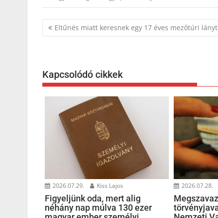
Bejegyzés
Eltűnés miatt keresnek egy 17 éves mezőtúri lányt
navigáció
Kapcsolódó cikkek
2026.07.29.
Kiss Lajos
2026.07.28.
Figyeljünk oda, mert alig
Megszavaz
néhány nap múlva 130 ezer
törvényjava
magyar ember személyi
Nemzeti Va