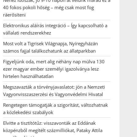
Nehéz időszak, jó 9-10 napon át velünk marad ez a
40 fokos pokoli hőség – még csak most fog
ráerősíteni
Elektronikus aláírás integráció – Így kapcsolható a
vállalati rendszerekhez
Most volt a Tigrisek Világnapja, Nyíregyházán
számos fajjal találkozhatunk az állatparkban
Figyeljünk oda, mert alig néhány nap múlva 130
ezer magyar ember személyi igazolványa lesz
hirtelen használhatatlan
Megszavazták a törvényjavaslatot: jön a Nemzeti
Vagyonvisszaszerzési és Vagyonvédelmi Hivatal
Rengetegen támogatják a szigorítást, változhatnak
a közlekedési szabályok
Elvitte a tisztítótűz: visszavonták az Eddának
közpénzből megítélt százmilliókat, Pataky Attila