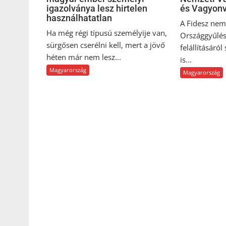
igazolványa lesz hirtelen
és Vagyonv
használhatatlan
A Fidesz nem 
Ha még régi típusú személyije van,
Országgyűlés
sürgősen cserélni kell, mert a jövő
felállításáról
héten már nem lesz...
is...
Magyarország
Magyarország