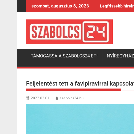
Skip
szombat, augusztus 8, 2026
Legfrissebb hírei
to
content
TÁMOGASSA A SZABOLCS24-ET!
NYÍREGYHÁ
Feljelentést tett a favipiravirral kapcso
2022.02.01.
szabolcs24.hu