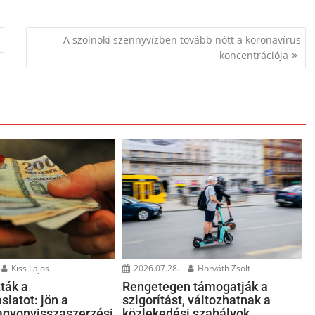
A szolnoki szennyvízben tovább nőtt a koronavírus
koncentrációja
Kiss Lajos
2026.07.28.
Horváth Zsolt
ták a
Rengetegen támogatják a
slatot: jön a
szigorítást, változhatnak a
gyonvisszaszerzési
közlekedési szabályok