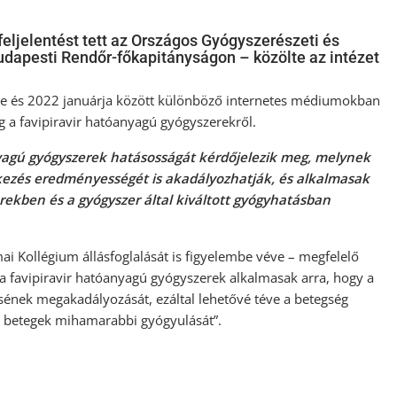
eljelentést tett az Országos Gyógyszerészeti és
dapesti Rendőr-főkapitányságon – közölte az intézet
ere és 2022 januárja között különböző internetes médiumokban
eg a favipiravir hatóanyagú gyógyszerekről.
anyagú gyógyszerek hatásosságát kérdőjelezik meg, melynek
kezés eredményességét is akadályozhatják, és alkalmasak
rekben és a gyógyszer által kiváltott gyógyhatásban
mai Kollégium állásfoglalását is figyelembe véve – megfelelő
 a favipiravir hatóanyagú gyógyszerek alkalmasak arra, hogy a
sének megakadályozását, ezáltal lehetővé téve a betegség
 betegek mihamarabbi gyógyulását”.