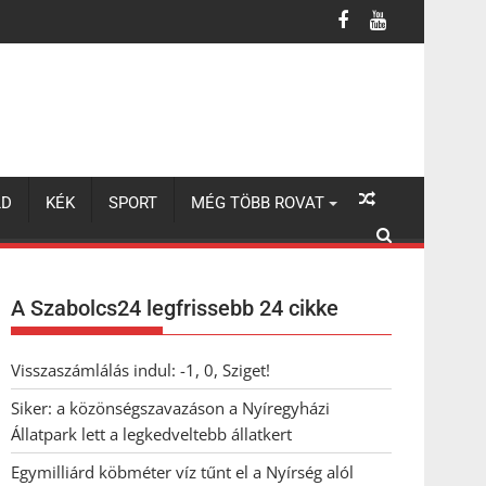
legkedveltebb állatkert
LD
KÉK
SPORT
MÉG TÖBB ROVAT
A Szabolcs24 legfrissebb 24 cikke
Visszaszámlálás indul: -1, 0, Sziget!
Siker: a közönségszavazáson a Nyíregyházi
Állatpark lett a legkedveltebb állatkert
Egymilliárd köbméter víz tűnt el a Nyírség alól