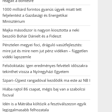
reagált a döntésre
1000 milliárd forintos gyanús ügyek miatt tett
feljelentést a Gazdasági és Energetikai
Minisztérium
Majka másodszor is nagyon kiosztotta a neki
beszóló Bohár Dánielt és a Fideszt
Pénztelen megyei foci, dráguló vasútfejlesztés:
mire jut és mire nem jut pénz vidéken – független
vidéki lapszemle
Felsőoktatás: igen eredményes felvételi időszakra
tekinthet vissza a Nyíregyházi Egyetem
Szpari–Újpest rangadóval kezdődik ma este az NB I
Hiába rajtol 86 csapat, mégis baj van a szabolcsi
focival
Idén is a Mátrába költözik a fesztiválszezon egyik
legizgalmasabb felhozatala