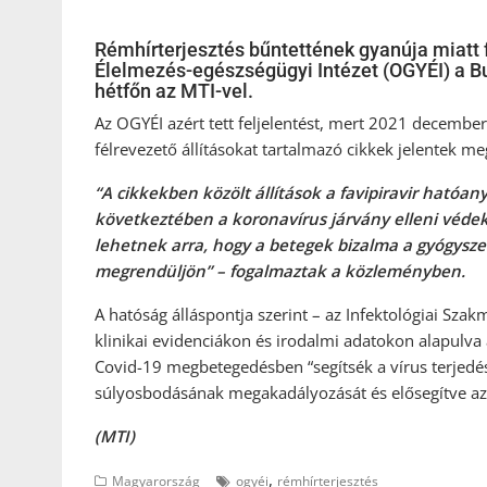
Rémhírterjesztés bűntettének gyanúja miatt f
Élelmezés-egészségügyi Intézet (OGYÉI) a Bu
hétfőn az MTI-vel.
Az OGYÉI azért tett feljelentést, mert 2021 decemb
félrevezető állításokat tartalmazó cikkek jelentek m
“A cikkekben közölt állítások a favipiravir ható
következtében a koronavírus járvány elleni véde
lehetnek arra, hogy a betegek bizalma a gyógysze
megrendüljön” – fogalmaztak a közleményben.
A hatóság álláspontja szerint – az Infektológiai Szak
klinikai evidenciákon és irodalmi adatokon alapulva
Covid-19 megbetegedésben “segítsék a vírus terjedé
súlyosbodásának megakadályozását és elősegítve az
(MTI)
,
Magyarország
ogyéi
rémhírterjesztés