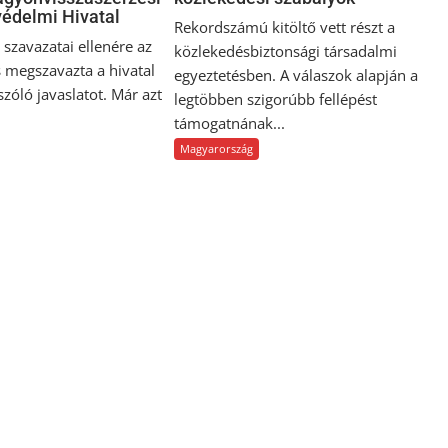
édelmi Hivatal
Rekordszámú kitöltő vett részt a
szavazatai ellenére az
közlekedésbiztonsági társadalmi
 megszavazta a hivatal
egyeztetésben. A válaszok alapján a
 szóló javaslatot. Már azt
legtöbben szigorúbb fellépést
támogatnának...
Magyarország