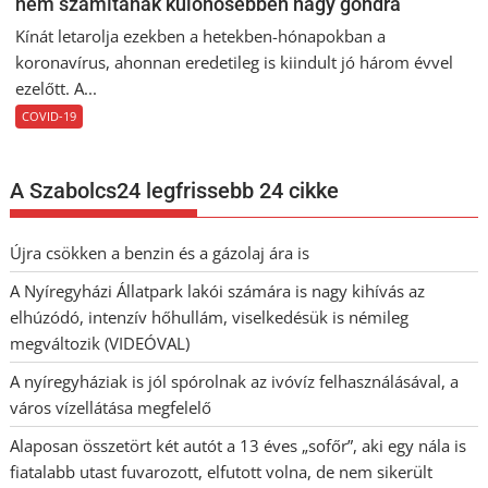
nem számítanak különösebben nagy gondra
Kínát letarolja ezekben a hetekben-hónapokban a
koronavírus, ahonnan eredetileg is kiindult jó három évvel
ezelőtt. A...
COVID-19
A Szabolcs24 legfrissebb 24 cikke
Újra csökken a benzin és a gázolaj ára is
A Nyíregyházi Állatpark lakói számára is nagy kihívás az
elhúzódó, intenzív hőhullám, viselkedésük is némileg
megváltozik (VIDEÓVAL)
A nyíregyháziak is jól spórolnak az ivóvíz felhasználásával, a
város vízellátása megfelelő
Alaposan összetört két autót a 13 éves „sofőr”, aki egy nála is
fiatalabb utast fuvarozott, elfutott volna, de nem sikerült