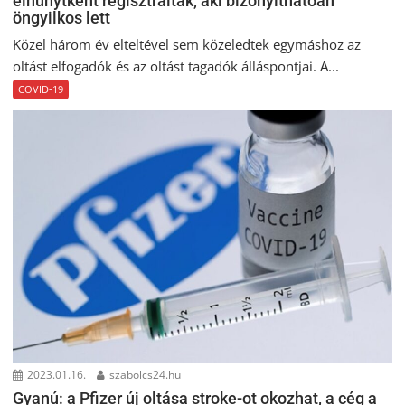
elhunytként regisztráltak, aki bizonyíthatóan
öngyilkos lett
Közel három év elteltével sem közeledtek egymáshoz az
oltást elfogadók és az oltást tagadók álláspontjai. A...
COVID-19
2023.01.16.
szabolcs24.hu
Gyanú: a Pfizer új oltása stroke-ot okozhat, a cég a