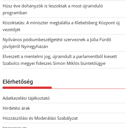
Húsz éve dohányzók is leszoktak a most újrainduló
programban
Közoktatás: A miniszter megtalálta a Klebelsberg Központ új
vezetőjét
Nyilvános pódiumbeszélgetést szerveznek a Júlia Fürdő
jövőjéről Nyíregyházán
Elveszett a mentelmi jog, újraindult a parlamentből kiesett
Szabolcs megyei fideszes Simon Miklós büntetőügye
Elérhetőség
Adatkezelési tájékoztató
Hirdetési árak
Hozzászólási és Moderálási Szabályzat
Impresszum