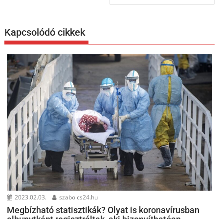
Kapcsolódó cikkek
2023.02.03.
szabolcs24.hu
Megbízható statisztikák? Olyat is koronavírusban