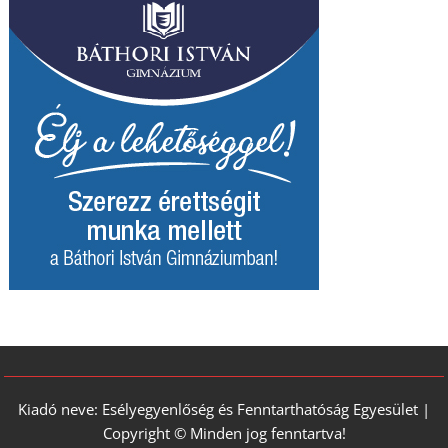
Kiadó neve: Esélyegyenlőség és Fenntarthatóság Egyesület |
Copyright © Minden jog fenntartva!