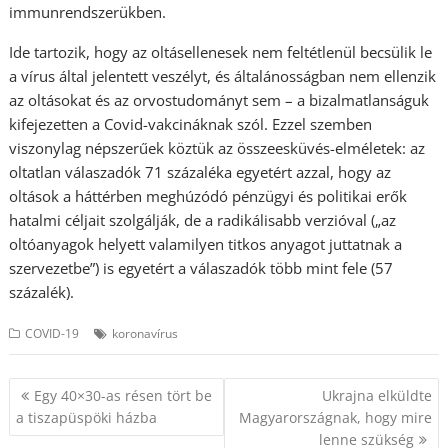
immunrendszerükben.
Ide tartozik, hogy az oltásellenesek nem feltétlenül becsülik le
a vírus által jelentett veszélyt, és általánosságban nem ellenzik
az oltásokat és az orvostudományt sem – a bizalmatlanságuk
kifejezetten a Covid-vakcináknak szól. Ezzel szemben
viszonylag népszerűek köztük az összeesküvés-elméletek: az
oltatlan válaszadók 71 százaléka egyetért azzal, hogy az
oltások a háttérben meghúzódó pénzügyi és politikai erők
hatalmi céljait szolgálják, de a radikálisabb verzióval („az
oltóanyagok helyett valamilyen titkos anyagot juttatnak a
szervezetbe”) is egyetért a válaszadók több mint fele (57
százalék).
COVID-19
koronavírus
Bejegyzés
Egy 40×30-as résen tört be
Ukrajna elküldte
navigáció
a tiszapüspöki házba
Magyarországnak, hogy mire
lenne szükség