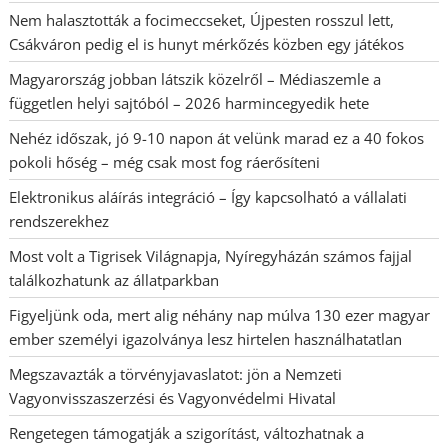
Nem halasztották a focimeccseket, Újpesten rosszul lett,
Csákváron pedig el is hunyt mérkőzés közben egy játékos
Magyarország jobban látszik közelről – Médiaszemle a
független helyi sajtóból – 2026 harmincegyedik hete
Nehéz időszak, jó 9-10 napon át velünk marad ez a 40 fokos
pokoli hőség – még csak most fog ráerősíteni
Elektronikus aláírás integráció – Így kapcsolható a vállalati
rendszerekhez
Most volt a Tigrisek Világnapja, Nyíregyházán számos fajjal
találkozhatunk az állatparkban
Figyeljünk oda, mert alig néhány nap múlva 130 ezer magyar
ember személyi igazolványa lesz hirtelen használhatatlan
Megszavazták a törvényjavaslatot: jön a Nemzeti
Vagyonvisszaszerzési és Vagyonvédelmi Hivatal
Rengetegen támogatják a szigorítást, változhatnak a