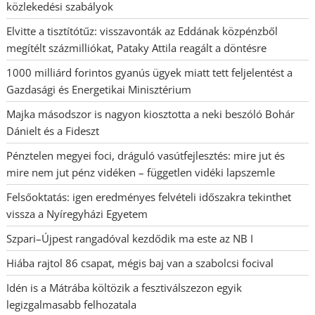
közlekedési szabályok
Elvitte a tisztítótűz: visszavonták az Eddának közpénzből
megítélt százmilliókat, Pataky Attila reagált a döntésre
1000 milliárd forintos gyanús ügyek miatt tett feljelentést a
Gazdasági és Energetikai Minisztérium
Majka másodszor is nagyon kiosztotta a neki beszóló Bohár
Dánielt és a Fideszt
Pénztelen megyei foci, dráguló vasútfejlesztés: mire jut és
mire nem jut pénz vidéken – független vidéki lapszemle
Felsőoktatás: igen eredményes felvételi időszakra tekinthet
vissza a Nyíregyházi Egyetem
Szpari–Újpest rangadóval kezdődik ma este az NB I
Hiába rajtol 86 csapat, mégis baj van a szabolcsi focival
Idén is a Mátrába költözik a fesztiválszezon egyik
legizgalmasabb felhozatala