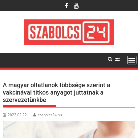
Skip
to
content
A magyar oltatlanok többsége szerint a
vakcinával titkos anyagot juttatnak a
szervezetünkbe
2022.02.22.
szabolcs24.hu