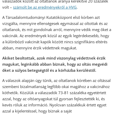
válaszadók között az oltatlanok aránya kerekítve 20 százalék
volt –
számolt be az eredményekről a HVG
.
A Társadalomtudományi Kutatóközpont első körben azt
vizsgálta, mennyire ellenségesek egymással az oltottak és az
oltatlanok, és mit gondolnak arról, mennyire védik meg őket a
vakcinák. Az eredmények közül az egyik legérdekesebb, hogy
a különböző vakcinát kapók között nincs szignifikáns eltérés
abban, mennyire érzik védettnek magukat.
Akiket beoltottak, azok mind viszonylag védettnek érzik
magukat, leginkább abban bíznak, hogy az oltás megvédi
őket a súlyos betegségtől és a kórházba kerüléstől.
A válaszok alapján úgy tűnik, az oltatlanok körében az oltással
szembeni bizalmatlanság legfőbb okai magához a vakcinához
köthetők. Közülük a válaszadók 73-81 százaléka egyetértett
azzal, hogy az oltóanyagokat túl gyorsan fejlesztették ki, és
kevés róluk az információ. Nyolcvan százalékuk értett egyet
azzal a kijelentéssel, hogy bíznak a saját