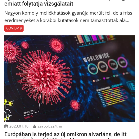
emiatt folytatja vizsgálatait
Nagyon komoly mellékhatások gyanúja merült fel, de a friss
eredményeket a korábbi kutatások nem támasztották alá....
COVID-19
2023.01.10.
szabolcs24.hu
Európában is terjed az új omikron alvariáns, de itt