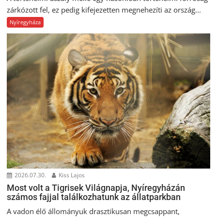
zárkózott fel, ez pedig kifejezetten megnehezíti az ország...
Nyíregyháza
2026.07.30.
Kiss Lajos
Most volt a Tigrisek Világnapja, Nyíregyházán
számos fajjal találkozhatunk az állatparkban
A vadon élő állományuk drasztikusan megcsappant,