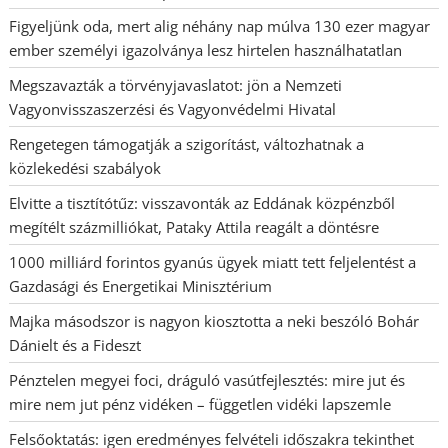
Figyeljünk oda, mert alig néhány nap múlva 130 ezer magyar
ember személyi igazolványa lesz hirtelen használhatatlan
Megszavazták a törvényjavaslatot: jön a Nemzeti
Vagyonvisszaszerzési és Vagyonvédelmi Hivatal
Rengetegen támogatják a szigorítást, változhatnak a
közlekedési szabályok
Elvitte a tisztítótűz: visszavonták az Eddának közpénzből
megítélt százmilliókat, Pataky Attila reagált a döntésre
1000 milliárd forintos gyanús ügyek miatt tett feljelentést a
Gazdasági és Energetikai Minisztérium
Majka másodszor is nagyon kiosztotta a neki beszóló Bohár
Dánielt és a Fideszt
Pénztelen megyei foci, dráguló vasútfejlesztés: mire jut és
mire nem jut pénz vidéken – független vidéki lapszemle
Felsőoktatás: igen eredményes felvételi időszakra tekinthet