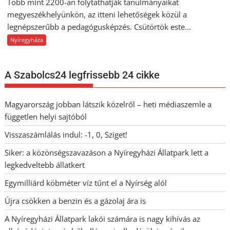
Több mint 2200-an folytathatják tanulmányaikat
megyeszékhelyünkön, az itteni lehetőségek közül a
legnépszerűbb a pedagógusképzés. Csütörtök este...
Nyíregyháza
A Szabolcs24 legfrissebb 24 cikke
Magyarország jobban látszik közelről – heti médiaszemle a
független helyi sajtóból
Visszaszámlálás indul: -1, 0, Sziget!
Siker: a közönségszavazáson a Nyíregyházi Állatpark lett a
legkedveltebb állatkert
Egymilliárd köbméter víz tűnt el a Nyírség alól
Újra csökken a benzin és a gázolaj ára is
A Nyíregyházi Állatpark lakói számára is nagy kihívás az