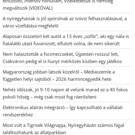
elhúzódó, intenzív hőhullám, viselkedésük is némileg
megváltozik (VIDEÓVAL)
A nyíregyháziak is jól spórolnak az ivóvíz felhasználásával, a
város vízellátása megfelelő
Alaposan összetört két autót a 13 éves „sofőr”, aki egy nála is
fiatalabb utast fuvarozott, elfutott volna, de nem sikerült
Nem halasztották a focimeccseket, Újpesten rosszul lett,
Csákváron pedig el is hunyt mérkőzés közben egy játékos
Magyarország jobban látszik közelről – Médiaszemle a
független helyi sajtóból – 2026 harmincegyedik hete
Nehéz időszak, jó 9-10 napon át velünk marad ez a 40 fokos
pokoli hőség – még csak most fog ráerősíteni
Elektronikus aláírás integráció – Így kapcsolható a vállalati
rendszerekhez
Most volt a Tigrisek Világnapja, Nyíregyházán számos fajjal
találkozhatunk az állatparkban