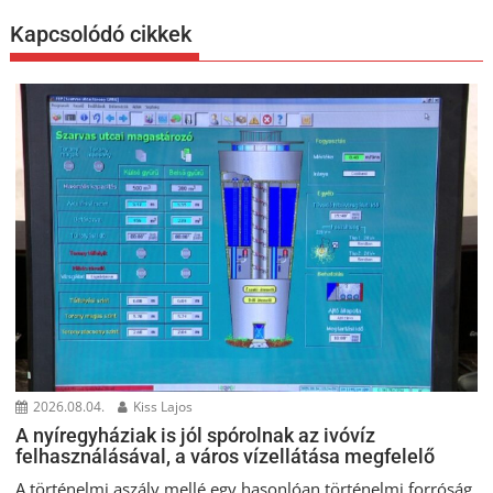
Kapcsolódó cikkek
2026.08.04.
Kiss Lajos
A nyíregyháziak is jól spórolnak az ivóvíz
felhasználásával, a város vízellátása megfelelő
A történelmi aszály mellé egy hasonlóan történelmi forróság