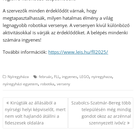
A szervezők minden érdeklődőt várnak, hogy
megtapasztalhassák, milyen hatalmas élmény a világ
legnagyobb robotikai versenye. A versenyen kívül különböző
aktivitásokkal is várják az érdeklődőket. A belépés mindenki
számára ingyenes!
További információk:
https://www.leis.hu/fll2025/
,
,
,
,
,
Nyíregyháza
február
FLL
ingyenes
LEGO
nyiregyhaza
,
,
nyíregyházi egyetem
robotika
verseny
Bejegyzés
Kirúgták az állásából a
Szabolcs-Szatmár-Bereg több
navigáció
nyírségi helyi képviselőt, mert
településén még mindig
nem volt hajlandó átállni a
gondot okoz az arzénnal
fideszesek oldalára
szennyezett ivóvíz