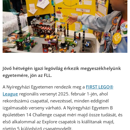
Jövő hétvégén igazi legóvilág érkezik megyeszékhelyünk
egyetemére, jön az FLL.
A Nyíregyházi Egyetemen rendezik meg a
FIRST LEGO®
League
regionális versenyt 2025. február 1-jén, ahol
rekordszámú csapattal, nevezéssel, minden eddiginél
izgalmasabb verseny várható. A Nyíregyházi Egyetem B
épületében 14 Challenge csapat méri majd össze tudását, és
első alkalommal az Explore csapatok is kiállítanak majd,
rögtön 5 különböző csapatmodellt.