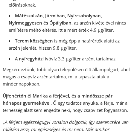
előírásoknak.
Mátészalkán, Jármiban, Nyírcsaholyban,
Nyírmeggyesen és Ópályiban,
az arzén kivételével nincs
említésre méltó eltérés, itt a mért érték 4,9 µg/liter.
Terem községben
is még épp a határérték alatti az
arzén jelenlét, hiszen 9,8 µg/liter.
A
nyíregyházi
ivóvíz 3,3 µg/liter arzént tartalmaz.
Megkérdeztünk, több olyan településen élő állampolgárt, ahol
magas a csapvíz arzéntartalma, mi a tapasztalatuk a
mindennapokban.
Újfehértón él Marika a férjével, és a mindössze pár
hónapos gyermekével.
Ő egy tudatos anyuka, a férje, már a
terhesség alatt sem engedte neki, hogy csapvizet fogyasszon.
„A férjem egészségügyi vonalon dolgozik, így szerencsére van
rálátása arra, mi egészséges és mi nem. Már amikor