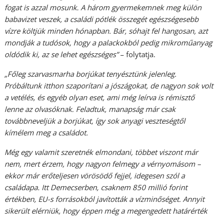
fogat is azzal mosunk. A három gyermekemnek meg külön
babavizet veszek, a családi pótlék összegét egészségesebb
vízre költjük minden hónapban. Bár, sóhajt fel hangosan, azt
mondják a tudósok, hogy a palackokból pedig mikroműanyag
oldódik ki, az se lehet egészséges”
– folytatja.
„Főleg szarvasmarha borjúkat tenyésztünk jelenleg.
Próbáltunk itthon szaporítani a jószágokat, de nagyon sok volt
a vetélés, és egyéb olyan eset, ami még leírva is rémisztő
lenne az olvasóknak. Feladtuk, manapság már csak
továbbneveljük a borjúkat, így sok anyagi veszteségtől
kímélem meg a családot.
Még egy valamit szeretnék elmondani, többet viszont már
nem, mert érzem, hogy nagyon felmegy a vérnyomásom –
ekkor már erőteljesen vörösödő fejjel, idegesen szól a
családapa. Itt Demecserben, csaknem 850 millió forint
értékben, EU-s forrásokból javították a vízminőséget. Annyit
sikerült elérniük, hogy éppen még a megengedett határérték