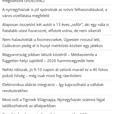
megváltozik (VIDEÓVAL)
A nyíregyháziak is jól spórolnak az ivóvíz felhasználásával, a
város vízellátása megfelelő
Alaposan összetört két autót a 13 éves „sofőr”, aki egy nála is
fiatalabb utast fuvarozott, elfutott volna, de nem sikerült
Nem halasztották a focimeccseket, Újpesten rosszul lett,
Csákváron pedig el is hunyt mérkőzés közben egy játékos
Magyarország jobban látszik közelről – Médiaszemle a
független helyi sajtóból – 2026 harmincegyedik hete
Nehéz időszak, jó 9-10 napon át velünk marad ez a 40 fokos
pokoli hőség – még csak most fog ráerősíteni
Elektronikus aláírás integráció – Így kapcsolható a vállalati
rendszerekhez
Most volt a Tigrisek Világnapja, Nyíregyházán számos fajjal
találkozhatunk az állatparkban