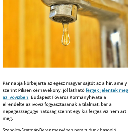
Pár napja körbejárta az egész magyar sajtót az a hír, amely
szerint Pilisen cérnavékony, jól látható
férgek jelentek meg
az ivóvízben
. Budapest Főváros Kormányhivatala
elrendelte az ivóvíz fogyasztásának a tilalmát, bár a
népegészségügyi hatóság szerint egy kis férges víz nem árt
meg.
Szabolcs-Szatmár-Bereg megyében nem tudunk hasonló