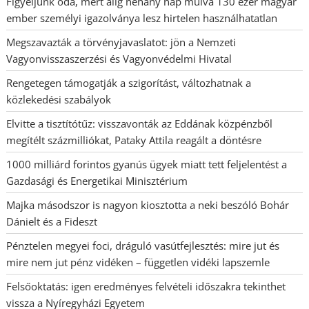
Figyeljünk oda, mert alig néhány nap múlva 130 ezer magyar
ember személyi igazolványa lesz hirtelen használhatatlan
Megszavazták a törvényjavaslatot: jön a Nemzeti
Vagyonvisszaszerzési és Vagyonvédelmi Hivatal
Rengetegen támogatják a szigorítást, változhatnak a
közlekedési szabályok
Elvitte a tisztítótűz: visszavonták az Eddának közpénzből
megítélt százmilliókat, Pataky Attila reagált a döntésre
1000 milliárd forintos gyanús ügyek miatt tett feljelentést a
Gazdasági és Energetikai Minisztérium
Majka másodszor is nagyon kiosztotta a neki beszóló Bohár
Dánielt és a Fideszt
Pénztelen megyei foci, dráguló vasútfejlesztés: mire jut és
mire nem jut pénz vidéken – független vidéki lapszemle
Felsőoktatás: igen eredményes felvételi időszakra tekinthet
vissza a Nyíregyházi Egyetem