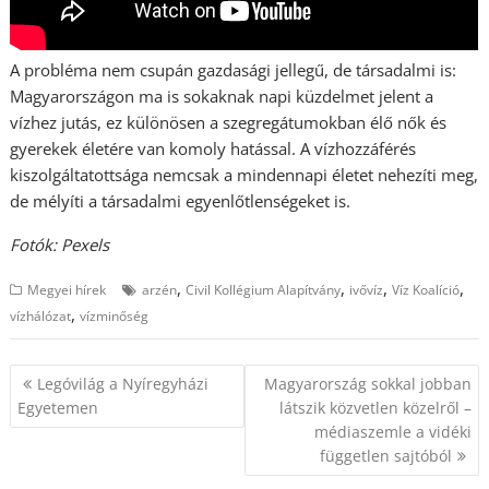
A probléma nem csupán gazdasági jellegű, de társadalmi is:
Magyarországon ma is sokaknak napi küzdelmet jelent a
vízhez jutás, ez különösen a szegregátumokban élő nők és
gyerekek életére van komoly hatással. A vízhozzáférés
kiszolgáltatottsága nemcsak a mindennapi életet nehezíti meg,
de mélyíti a társadalmi egyenlőtlenségeket is.
Fotók: Pexels
,
,
,
,
Megyei hírek
arzén
Civil Kollégium Alapítvány
ivővíz
Víz Koalíció
,
vízhálózat
vízminőség
Bejegyzés
Legóvilág a Nyíregyházi
Magyarország sokkal jobban
navigáció
Egyetemen
látszik közvetlen közelről –
médiaszemle a vidéki
független sajtóból