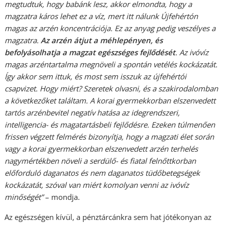
megtudtuk, hogy babánk lesz, akkor elmondta, hogy a
magzatra káros lehet ez a víz, mert itt nálunk Újfehértón
magas az arzén koncentrációja. Ez az anyag pedig veszélyes a
magzatra.
Az arzén átjut a méhlepényen, és
befolyásolhatja a magzat egészséges fejlődését
. Az ivóvíz
magas arzéntartalma megnöveli a spontán vetélés kockázatát.
Így akkor sem ittuk, és most sem isszuk az újfehértói
csapvizet. Hogy miért? Szeretek olvasni, és a szakirodalomban
a következőket találtam. A korai gyermekkorban elszenvedett
tartós arzénbevitel negatív hatása az idegrendszeri,
intelligencia- és magatartásbeli fejlődésre. Ezeken túlmenően
frissen végzett felmérés bizonyítja, hogy a magzati élet során
vagy a korai gyermekkorban elszenvedett arzén terhelés
nagymértékben növeli a serdülő- és fiatal felnőttkorban
előforduló daganatos és nem daganatos tüdőbetegségek
kockázatát, szóval van miért komolyan venni az ivóvíz
minőségét”
– mondja.
Az egészségen kívül, a pénztárcánkra sem hat jótékonyan az