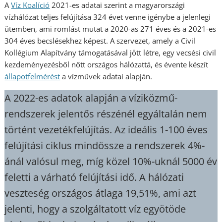
A
Víz Koalíció
2021-es adatai szerint a magyarországi
vízhálózat teljes felújítása 324 évet venne igénybe a jelenlegi
ütemben, ami romlást mutat a 2020-as 271 éves és a 2021-es
304 éves becslésekhez képest. A szervezet, amely a Civil
Kollégium Alapítvány támogatásával jött létre, egy vecsési civil
kezdeményezésből nőtt országos hálózattá, és évente készít
állapotfelmérést
a vízművek adatai alapján.
A 2022-es adatok alapján a víziközmű-
rendszerek jelentős részénél egyáltalán nem
történt vezetékfelújítás. Az ideális 1-100 éves
felújítási ciklus mindössze a rendszerek 4%-
ánál valósul meg, míg közel 10%-uknál 5000 év
feletti a várható felújítási idő. A hálózati
veszteség országos átlaga 19,51%, ami azt
jelenti, hogy a szolgáltatott víz egyötöde