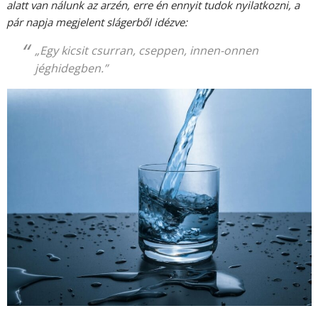
alatt van nálunk az arzén, erre én ennyit tudok nyilatkozni, a
pár napja megjelent slágerből idézve:
„Egy kicsit csurran, cseppen, innen-onnen
jéghidegben.”