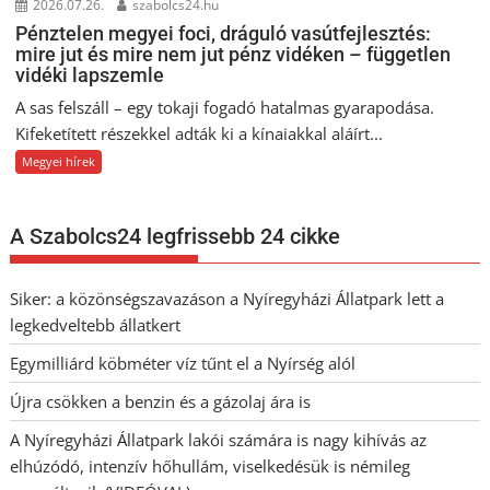
2026.07.26.
szabolcs24.hu
Pénztelen megyei foci, dráguló vasútfejlesztés:
mire jut és mire nem jut pénz vidéken – független
vidéki lapszemle
A sas felszáll – egy tokaji fogadó hatalmas gyarapodása.
Kifeketített részekkel adták ki a kínaiakkal aláírt...
Megyei hírek
A Szabolcs24 legfrissebb 24 cikke
Siker: a közönségszavazáson a Nyíregyházi Állatpark lett a
legkedveltebb állatkert
Egymilliárd köbméter víz tűnt el a Nyírség alól
Újra csökken a benzin és a gázolaj ára is
A Nyíregyházi Állatpark lakói számára is nagy kihívás az
elhúzódó, intenzív hőhullám, viselkedésük is némileg