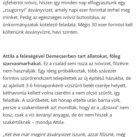
újfehértói ivóvíz, hiszen így minden nap elfogyasztunk egy
„zsugornyi” ásványvizet, amely napi ezer forinttal terhel meg
minket. Pedig az egészséges ivóvíz biztosítása, az
önkormányzatok kötelező feladata. Mégis 30 ezer forintot kell
költenünk ásványvízre, havi szinten.
Attila a feleségével Demecserben tart állatokat, főleg
szarvasmarhákat.
Ez a család sem issza az ivóvizet, főzésre
nem használják. Egy ideig próbálkoztak, több százezer
forintos szűrőrendszert telepítettek az új építésű házukba, de
az ajánlott 3-6 hónaponkénti vízszűrő betét cseréje helyett,
kéthavonta kellett volna cserélni a nem olcsó szűrőt, így
feladták. A szűrőbetét, két hónap eltelte után barna volt,
persze a szakemberek azt mondták, hogy ez a „dzsuva” nem
kosz, csak a víz ásványi anyagai, de én nem hiszek a
szakértőknek – mondja Attila.
„Két éve már megint ásványvizet iszunk, azzal főzünk, még