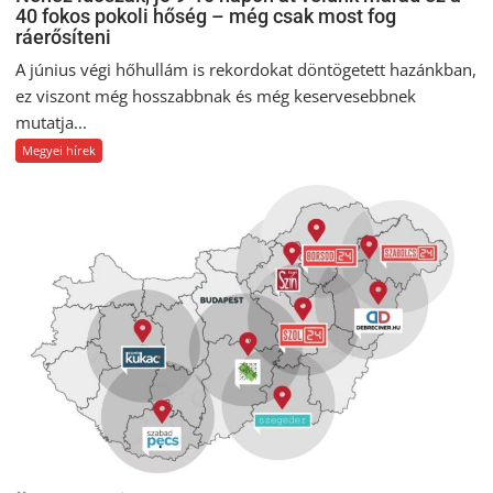
40 fokos pokoli hőség – még csak most fog
ráerősíteni
A június végi hőhullám is rekordokat döntögetett hazánkban,
ez viszont még hosszabbnak és még keservesebbnek
mutatja...
Megyei hírek