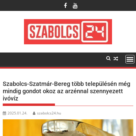
Skip
to
content
Szabolcs-Szatmár-Bereg több településén még
mindig gondot okoz az arzénnal szennyezett
ivóvíz
2025.01.24.
szabolcs24.hu