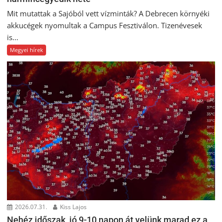
Mit mutattak a Sajóból vett vízminták? A Debrecen környéki
akkucégek nyomultak a Campus Fesztiválon. Tizenévesek
is...
Megyei hírek
2026.07.31.
Kiss Lajos
Nehéz időszak, jó 9-10 napon át velünk marad ez a