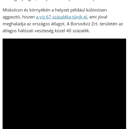
Miskolcon és környékén a helyzet például különösen
aggasztó, hiszen
a víz 67 százaléka tűnik el
, ami jóval
meghaladja az országos átlagot. A Borsodvíz Zrt. területén az
átlagos hálózati veszteség közel 40 százalék.