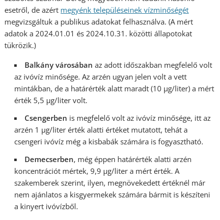
esetről, de azért
megyénk településeinek vízminőségét
megvizsgáltuk a publikus adatokat felhasználva. (A mért
adatok a 2024.01.01 és 2024.10.31. közötti állapotokat
tükrözik.)
Balkány városában
az adott időszakban megfelelő volt
az ivóvíz minősége. Az arzén ugyan jelen volt a vett
mintákban, de a határérték alatt maradt (10 µg/liter) a mért
érték 5,5 µg/liter volt.
Csengerben
is megfelelő volt az ivóvíz minősége, itt az
arzén 1 µg/liter érték alatti értéket mutatott, tehát a
csengeri ivóvíz még a kisbabák számára is fogyasztható.
Demecserben
, még éppen határérték alatti arzén
koncentrációt mértek, 9,9 µg/liter a mért érték. A
szakemberek szerint, ilyen, megnövekedett értéknél már
nem ajánlatos a kisgyermekek számára bármit is készíteni
a kinyert ivóvízből.