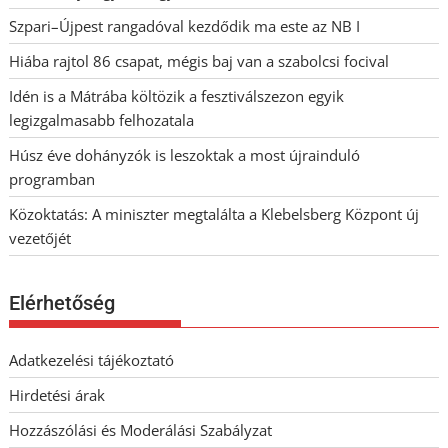
Szpari–Újpest rangadóval kezdődik ma este az NB I
Hiába rajtol 86 csapat, mégis baj van a szabolcsi focival
Idén is a Mátrába költözik a fesztiválszezon egyik
legizgalmasabb felhozatala
Húsz éve dohányzók is leszoktak a most újrainduló
programban
Közoktatás: A miniszter megtalálta a Klebelsberg Központ új
vezetőjét
Elérhetőség
Adatkezelési tájékoztató
Hirdetési árak
Hozzászólási és Moderálási Szabályzat