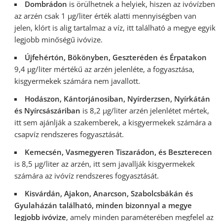
Dombrádon
is örülhetnek a helyiek, hiszen az ivóvízben
az arzén csak 1 µg/liter érték alatti mennyiségben van
jelen, klórt is alig tartalmaz a víz, itt található a megye egyik
legjobb minőségű ivóvize.
Újfehértón, Bökönyben, Geszteréden és Érpatakon
9,4 µg/liter mértékű az arzén jelenléte, a fogyasztása,
kisgyermekek számára nem javallott.
Hodászon, Kántorjánosiban, Nyírderzsen, Nyírkátán
és Nyírcsászáriban
is 8,2 µg/liter arzén jelenlétet mértek,
itt sem ajánlják a szakemberek, a kisgyermekek számára a
csapvíz rendszeres fogyasztását.
Kemecsén, Vasmegyeren Tiszarádon, és Beszterecen
is 8,5 µg/liter az arzén, itt sem javallják kisgyermekek
számára az ivóvíz rendszeres fogyasztását.
Kisvárdán, Ajakon, Anarcson, Szabolcsbákán és
Gyulaházán található, minden bizonnyal a megye
legjobb ivóvize
, amely minden paraméterében megfelel az