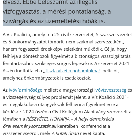
elvész. Ebbe beleszámít az illegális
vízfogyasztás, a mérési pontatlanság, a
szivárgás és az üzemeltetési hibák is.
A Víz Koalíció, amely ma 25 civil szervezetet, 5 szakszervezetet
és 5 önkormányzatot tömörít, nem szakmai szervezetként,
hanem fogyasztói érdekképviseletként működik. Célja, hogy
felhívja a döntéshozók figyelmét a biztonságos vízszolgáltatás
fenntartásához szükséges sürgős lépésekre. A szervezet 2021
őszén indította el a „
Tiszta vizet a poharainkba!
” petíciót,
amelyhez önkormányzatok is csatlakoztak.
Az
ivóvíz minősége
mellett a magyarországi
ivóvízveszteség
és
a vízszegénység súlyos problémát jelent, a Víz Koalíció 2021-
es megalakulása óta igyekszik felhívni a figyelmet erre a
kérdésre. 2024 őszén a Civil Kollégium Alapítvány szervezett a
témában
a RÉSZVÉTEL HÓNAPJA – A helyi demokrácia
őrei eseménysorozatának
keretében konferenciát a
vízszegénységről, mely
A kutak útján
nevet kapta.