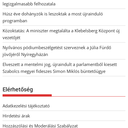
legizgalmasabb felhozatala
Húsz éve dohányzók is leszoktak a most újrainduló
programban
Közoktatás: A miniszter megtalálta a Klebelsberg Központ új
vezetőjét
Nyilvános pódiumbeszélgetést szerveznek a Júlia Fürdő
jövőjéről Nyíregyházán
Elveszett a mentelmi jog, újraindult a parlamentből kiesett
Szabolcs megyei fideszes Simon Miklós büntetőügye
Elérhetőség
Adatkezelési tájékoztató
Hirdetési árak
Hozzászólási és Moderálási Szabályzat