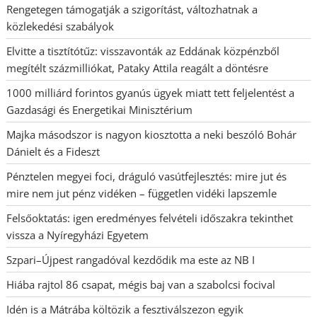
Rengetegen támogatják a szigorítást, változhatnak a
közlekedési szabályok
Elvitte a tisztítótűz: visszavonták az Eddának közpénzből
megítélt százmilliókat, Pataky Attila reagált a döntésre
1000 milliárd forintos gyanús ügyek miatt tett feljelentést a
Gazdasági és Energetikai Minisztérium
Majka másodszor is nagyon kiosztotta a neki beszóló Bohár
Dánielt és a Fideszt
Pénztelen megyei foci, dráguló vasútfejlesztés: mire jut és
mire nem jut pénz vidéken – független vidéki lapszemle
Felsőoktatás: igen eredményes felvételi időszakra tekinthet
vissza a Nyíregyházi Egyetem
Szpari–Újpest rangadóval kezdődik ma este az NB I
Hiába rajtol 86 csapat, mégis baj van a szabolcsi focival
Idén is a Mátrába költözik a fesztiválszezon egyik