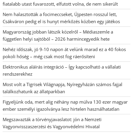
fiatalabb utast fuvarozott, elfutott volna, de nem sikerült
Nem halasztották a focimeccseket, Újpesten rosszul lett,
Csákváron pedig el is hunyt mérkőzés közben egy játékos
Magyarország jobban látszik közelről – Médiaszemle a
független helyi sajtóból – 2026 harmincegyedik hete
Nehéz időszak, jó 9-10 napon át velünk marad ez a 40 fokos
pokoli hőség – még csak most fog ráerősíteni
Elektronikus aláírás integráció – Így kapcsolható a vállalati
rendszerekhez
Most volt a Tigrisek Világnapja, Nyíregyházán számos fajjal
találkozhatunk az állatparkban
Figyeljünk oda, mert alig néhány nap múlva 130 ezer magyar
ember személyi igazolványa lesz hirtelen használhatatlan
Megszavazták a törvényjavaslatot: jön a Nemzeti
Vagyonvisszaszerzési és Vagyonvédelmi Hivatal