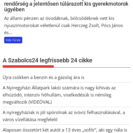
rendőrség a jelentősen túlárazott kis gyerekmotorok
ügyében
Az állami pénzen az óvodáknak, bölcsődéknek vett kis
nyuszimotorokat véletlenül csak Herczeg Zsolt, Pócs János
és...
Kék hírek
A Szabolcs24 legfrissebb 24 cikke
Újra csökken a benzin és a gázolaj ára is
A Nyíregyházi Állatpark lakói számára is nagy kihívás az
elhúzódó, intenzív hőhullám, viselkedésük is némileg
megváltozik (VIDEÓVAL)
A nyíregyháziak is jól spórolnak az ivóvíz felhasználásával, a
város vízellátása megfelelő
Alaposan összetört két autót a 13 éves „sofőr”, aki egy nála is