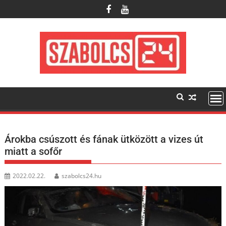
Skip
to
content
Árokba csúszott és fának ütközött a vizes út
miatt a sofőr
2022.02.22.
szabolcs24.hu