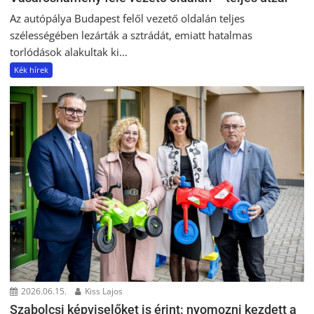
Az autópálya Budapest felől vezető oldalán teljes
szélességében lezárták a sztrádát, emiatt hatalmas
torlódások alakultak ki...
Kék hírek
2026.06.15.
Kiss Lajos
Szabolcsi képviselőket is érint: nyomozni kezdett a