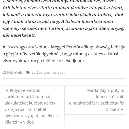
A sofőr egy jobbra ívelő útkanyarulatból kiérve, a vizes
útfelületen elveszítette uralmát járműve irányítása felett,
lehaladt a menetiránya szerinti jobb oldali útárokba, ahol
egy fának ütközve állt meg. A baleset következtében
személyi sérülés nem történt, azonban a járműben anyagi
kár keletkezett.
A Jász-Nagykun-Szolnok Megyei Rendőr-főkapitányság felhívja
a gépjárművezetők figyelmét, hogy mindig az út és a látási
viszonyoknak megfelelően közlekedjenek.
,
Kék hírek
autóbaleset
baleset
Bejegyzés
Putyin elkezdte:
Márki-Zay a putyini
navigáció
„békefenntartó” katonai
lépésektől való
alakulatokat küldött Kelet-
elhatárolódásra szólította fel
Ukrajnába – mit tehet
Orbánt
ilyenkor a Nyugat, amely ezt
ellenzi? – videó