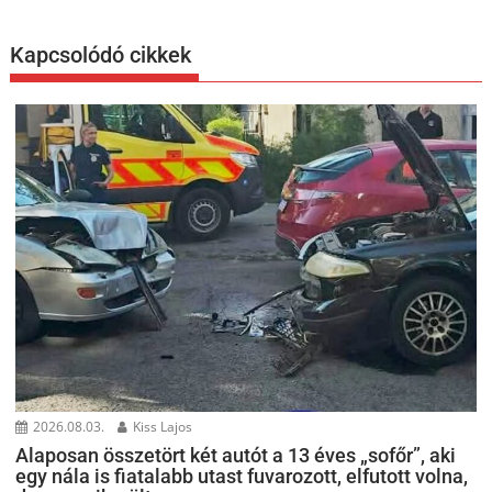
Kapcsolódó cikkek
2026.08.03.
Kiss Lajos
Alaposan összetört két autót a 13 éves „sofőr”, aki
egy nála is fiatalabb utast fuvarozott, elfutott volna,