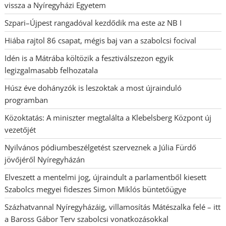
vissza a Nyíregyházi Egyetem
Szpari–Újpest rangadóval kezdődik ma este az NB I
Hiába rajtol 86 csapat, mégis baj van a szabolcsi focival
Idén is a Mátrába költözik a fesztiválszezon egyik
legizgalmasabb felhozatala
Húsz éve dohányzók is leszoktak a most újrainduló
programban
Közoktatás: A miniszter megtalálta a Klebelsberg Központ új
vezetőjét
Nyilvános pódiumbeszélgetést szerveznek a Júlia Fürdő
jövőjéről Nyíregyházán
Elveszett a mentelmi jog, újraindult a parlamentből kiesett
Szabolcs megyei fideszes Simon Miklós büntetőügye
Százhatvannal Nyíregyházáig, villamosítás Mátészalka felé – itt
a Baross Gábor Terv szabolcsi vonatkozásokkal