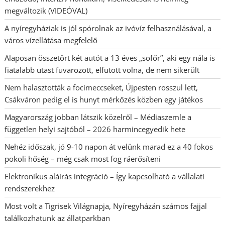
megváltozik (VIDEÓVAL)
A nyíregyháziak is jól spórolnak az ivóvíz felhasználásával, a
város vízellátása megfelelő
Alaposan összetört két autót a 13 éves „sofőr”, aki egy nála is
fiatalabb utast fuvarozott, elfutott volna, de nem sikerült
Nem halasztották a focimeccseket, Újpesten rosszul lett,
Csákváron pedig el is hunyt mérkőzés közben egy játékos
Magyarország jobban látszik közelről – Médiaszemle a
független helyi sajtóból – 2026 harmincegyedik hete
Nehéz időszak, jó 9-10 napon át velünk marad ez a 40 fokos
pokoli hőség – még csak most fog ráerősíteni
Elektronikus aláírás integráció – Így kapcsolható a vállalati
rendszerekhez
Most volt a Tigrisek Világnapja, Nyíregyházán számos fajjal
találkozhatunk az állatparkban