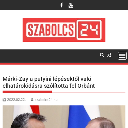
Skip
to
content
Márki-Zay a putyini lépésektől való
elhatárolódásra szólította fel Orbánt
2022.02.22.
szabolcs24.hu