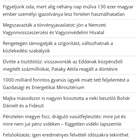
Figyeljünk oda, mert alig néhány nap múlva 130 ezer magyar
ember személyi igazolványa lesz hirtelen használhatatlan
Megszavazták a törvényjavaslatot: jön a Nemzeti
Vagyonvisszaszerzési és Vagyonvédelmi Hivatal
Rengetegen támogatják a szigorítást, változhatnak a
közlekedési szabályok
Elvitte a tisztítótűz: visszavonták az Eddának közpénzből
megítélt százmilliókat, Pataky Attila reagált a döntésre
1000 milliárd forintos gyanús ügyek miatt tett feljelentést a
Gazdasági és Energetikai Minisztérium
Majka másodszor is nagyon kiosztotta a neki beszóló Bohár
Dánielt és a Fideszt
Pénztelen megyei foci, dráguló vasútfejlesztés: mire jut és
mire nem jut pénz vidéken – független vidéki lapszemle
Felsőoktatás: igen eredményes felvételi időszakra tekinthet