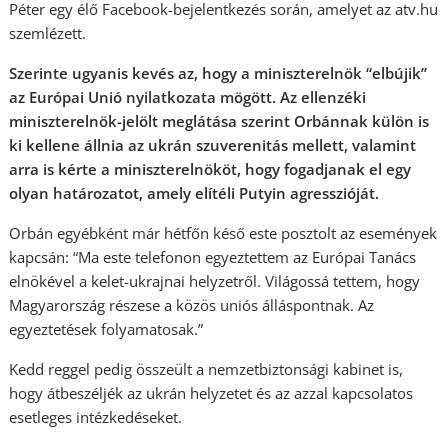
Péter egy élő Facebook-bejelentkezés során, amelyet az atv.hu
szemlézett.
Szerinte ugyanis kevés az, hogy a miniszterelnök “elbújik”
az Európai Unió nyilatkozata mögött. Az ellenzéki
miniszterelnök-jelölt meglátása szerint Orbánnak külön is
ki kellene állnia az ukrán szuverenitás mellett, valamint
arra is kérte a miniszterelnököt, hogy fogadjanak el egy
olyan határozatot, amely elítéli Putyin agresszióját.
Orbán egyébként már hétfőn késő este posztolt az események
kapcsán: “Ma este telefonon egyeztettem az Európai Tanács
elnökével a kelet-ukrajnai helyzetről. Világossá tettem, hogy
Magyarország részese a közös uniós álláspontnak. Az
egyeztetések folyamatosak.”
Kedd reggel pedig összeült a nemzetbiztonsági kabinet is,
hogy átbeszéljék az ukrán helyzetet és az azzal kapcsolatos
esetleges intézkedéseket.