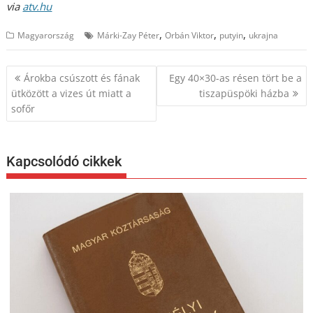
via
atv.hu
,
,
,
Magyarország
Márki-Zay Péter
Orbán Viktor
putyin
ukrajna
Bejegyzés
Árokba csúszott és fának
Egy 40×30-as résen tört be a
navigáció
ütközött a vizes út miatt a
tiszapüspöki házba
sofőr
Kapcsolódó cikkek