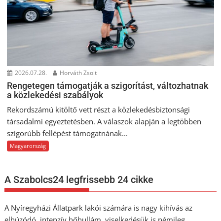
2026.07.28.
Horváth Zsolt
Rengetegen támogatják a szigorítást, változhatnak
a közlekedési szabályok
Rekordszámú kitöltő vett részt a közlekedésbiztonsági
társadalmi egyeztetésben. A válaszok alapján a legtöbben
szigorúbb fellépést támogatnának...
Magyarország
A Szabolcs24 legfrissebb 24 cikke
A Nyíregyházi Állatpark lakói számára is nagy kihívás az
elhúzódó, intenzív hőhullám, viselkedésük is némileg