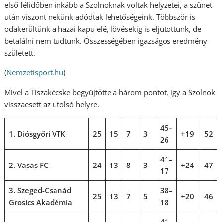
első félidőben inkább a Szolnoknak voltak helyzetei, a szünet
után viszont nekünk adódtak lehetőségeink. Többször is
odakerültünk a hazai kapu elé, lövésekig is eljutottunk, de
betalálni nem tudtunk. Összességében igazságos eredmény
született.
(
Nemzetisport.hu
)
Mivel a Tiszakécske begyűjtötte a három pontot, így a Szolnok
visszaesett az utolsó helyre.
45–
1. Diósgyőri VTK
25
15
7
3
+19
52
26
41–
2. Vasas FC
24
13
8
3
+24
47
17
3. Szeged-Csanád
38–
25
13
7
5
+20
46
Grosics Akadémia
18
41–