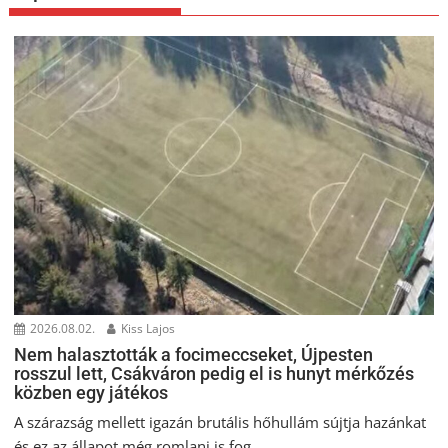
2026.08.02.
Kiss Lajos
Nem halasztották a focimeccseket, Újpesten
rosszul lett, Csákváron pedig el is hunyt mérkőzés
közben egy játékos
A szárazság mellett igazán brutális hőhullám sújtja hazánkat
és ez az állapot még romlani is fog...