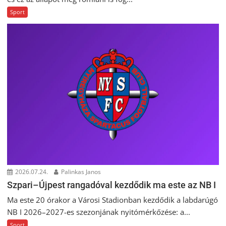
Sport
2026.07.24.
Palinkas Janos
Szpari–Újpest rangadóval kezdődik ma este az NB I
Ma este 20 órakor a Városi Stadionban kezdődik a labdarúgó
NB I 2026–2027-es szezonjának nyitómérkőzése: a...
Sport