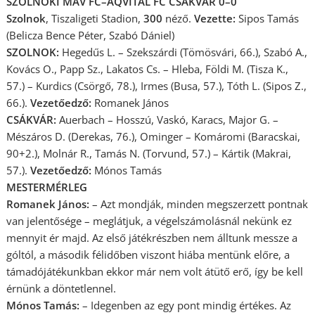
SZOLNOKI MÁV FC–AQVITAL FC CSÁKVÁR 0–0
Szolnok
, Tiszaligeti Stadion,
300
néző.
Vezette:
Sipos Tamás
(Belicza Bence Péter, Szabó Dániel)
SZOLNOK:
Hegedűs L. – Szekszárdi (Tömösvári, 66.), Szabó A.,
Kovács O., Papp Sz., Lakatos Cs. – Hleba, Földi M. (Tisza K.,
57.) – Kurdics (Csörgő, 78.), Irmes (Busa, 57.), Tóth L. (Sipos Z.,
66.).
Vezetőedző:
Romanek János
CSÁKVÁR:
Auerbach – Hosszú, Vaskó, Karacs, Major G. –
Mészáros D. (Derekas, 76.), Ominger – Komáromi (Baracskai,
90+2.), Molnár R., Tamás N. (Torvund, 57.) – Kártik (Makrai,
57.).
Vezetőedző:
Mónos Tamás
MESTERMÉRLEG
Romanek János:
– Azt mondják, minden megszerzett pontnak
van jelentősége – meglátjuk, a végelszámolásnál nekünk ez
mennyit ér majd. Az első játékrészben nem álltunk messze a
góltól, a második félidőben viszont hiába mentünk előre, a
támadójátékunkban ekkor már nem volt átütő erő, így be kell
érnünk a döntetlennel.
Mónos Tamás:
– Idegenben az egy pont mindig értékes. Az