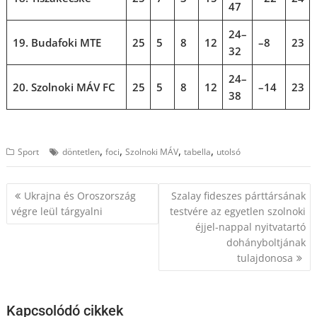
47
24–
19. Budafoki MTE
25
5
8
12
–8
23
32
24–
20. Szolnoki MÁV FC
25
5
8
12
–14
23
38
,
,
,
,
Sport
döntetlen
foci
Szolnoki MÁV
tabella
utolsó
Bejegyzés
Ukrajna és Oroszország
Szalay fideszes párttársának
navigáció
végre leül tárgyalni
testvére az egyetlen szolnoki
éjjel-nappal nyitvatartó
dohányboltjának
tulajdonosa
Kapcsolódó cikkek