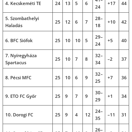
4. Kecskeméti TE
24
13
5
6
+17
44
24
5. Szombathelyi
28–
25
12
6
7
+10
42
Haladás
18
29–
6. BFC Siófok
25
10
10
5
+5
40
24
7. Nyíregyháza
32–
25
10
7
8
–2
37
Spartacus
34
32–
8. Pécsi MFC
25
10
6
9
+7
36
25
30–
9. ETO FC Győr
25
9
7
9
+1
34
29
24–
10. Dorogi FC
25
9
4
12
–11
31
35
26–