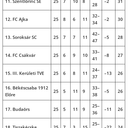
11. Szentlőrinc SE
25
7
10
8
–2
31
28
32–
12. FC Ajka
25
8
6
11
–2
30
34
42–
13. Soroksár SC
25
7
7
11
–5
28
47
33–
14. FC Csákvár
25
6
9
10
–8
27
41
24–
15. III. Kerületi TVE
25
6
8
11
–13
26
37
16. Békéscsaba 1912
33–
25
5
11
9
–5
26
Előre
38
25–
17. Budaörs
25
5
11
9
–11
26
36
25–
18. Tiszakécske
25
7
3
15
–22
24