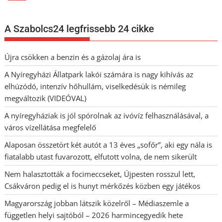
A Szabolcs24 legfrissebb 24 cikke
Újra csökken a benzin és a gázolaj ára is
A Nyíregyházi Állatpark lakói számára is nagy kihívás az
elhúzódó, intenzív hőhullám, viselkedésük is némileg
megváltozik (VIDEÓVAL)
A nyíregyháziak is jól spórolnak az ivóvíz felhasználásával, a
város vízellátása megfelelő
Alaposan összetört két autót a 13 éves „sofőr”, aki egy nála is
fiatalabb utast fuvarozott, elfutott volna, de nem sikerült
Nem halasztották a focimeccseket, Újpesten rosszul lett,
Csákváron pedig el is hunyt mérkőzés közben egy játékos
Magyarország jobban látszik közelről – Médiaszemle a
független helyi sajtóból – 2026 harmincegyedik hete