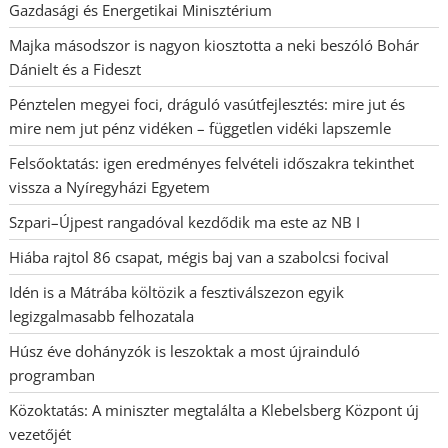
Gazdasági és Energetikai Minisztérium
Majka másodszor is nagyon kiosztotta a neki beszóló Bohár
Dánielt és a Fideszt
Pénztelen megyei foci, dráguló vasútfejlesztés: mire jut és
mire nem jut pénz vidéken – független vidéki lapszemle
Felsőoktatás: igen eredményes felvételi időszakra tekinthet
vissza a Nyíregyházi Egyetem
Szpari–Újpest rangadóval kezdődik ma este az NB I
Hiába rajtol 86 csapat, mégis baj van a szabolcsi focival
Idén is a Mátrába költözik a fesztiválszezon egyik
legizgalmasabb felhozatala
Húsz éve dohányzók is leszoktak a most újrainduló
programban
Közoktatás: A miniszter megtalálta a Klebelsberg Központ új
vezetőjét