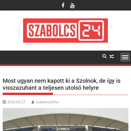
Skip
to
content
Most ugyan nem kapott ki a Szolnok, de így is
visszazuhant a teljesen utolsó helyre
2022.02.27.
szabolcs24.hu