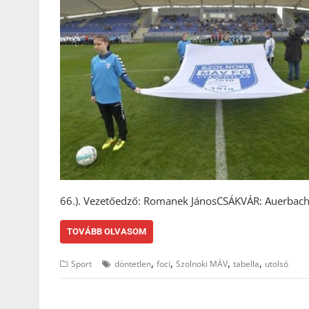
66.). Vezetőedző: Romanek JánosCSÁKVÁR: Auerbach
TOVÁBB OLVASOM
,
,
,
,
Sport
döntetlen
foci
Szolnoki MÁV
tabella
utolsó