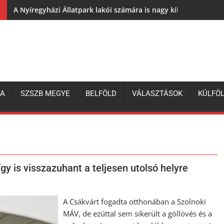
A Nyíregyházi Állatpark lakói számára is nagy kihívás az elh
ZA
SZSZB MEGYE
BELFÖLD
VÁLASZTÁSOK
KÜLFÖ
gy is visszazuhant a teljesen utolsó helyre
A Csákvárt fogadta otthonában a Szolnoki
MÁV, de ezúttal sem sikerült a góllövés és a