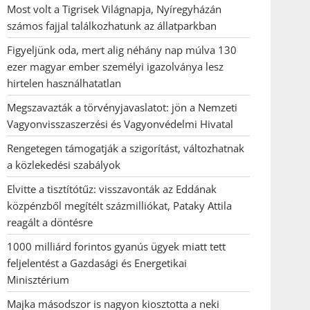
Most volt a Tigrisek Világnapja, Nyíregyházán
számos fajjal találkozhatunk az állatparkban
Figyeljünk oda, mert alig néhány nap múlva 130
ezer magyar ember személyi igazolványa lesz
hirtelen használhatatlan
Megszavazták a törvényjavaslatot: jön a Nemzeti
Vagyonvisszaszerzési és Vagyonvédelmi Hivatal
Rengetegen támogatják a szigorítást, változhatnak
a közlekedési szabályok
Elvitte a tisztítótűz: visszavonták az Eddának
közpénzből megítélt százmilliókat, Pataky Attila
reagált a döntésre
1000 milliárd forintos gyanús ügyek miatt tett
feljelentést a Gazdasági és Energetikai
Minisztérium
Majka másodszor is nagyon kiosztotta a neki