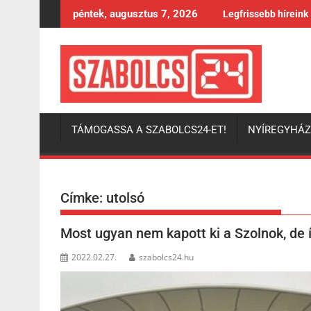
Skip
péntek, augusztus 7, 2026
Legfrissebb híreink
to
content
TÁMOGASSA A SZABOLCS24-ET!
NYÍREGYHÁ
Címke:
utolsó
Most ugyan nem kapott ki a Szolnok, de í
2022.02.27.
szabolcs24.hu