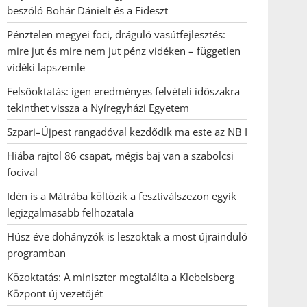
beszóló Bohár Dánielt és a Fideszt
Pénztelen megyei foci, dráguló vasútfejlesztés:
mire jut és mire nem jut pénz vidéken – független
vidéki lapszemle
Felsőoktatás: igen eredményes felvételi időszakra
tekinthet vissza a Nyíregyházi Egyetem
Szpari–Újpest rangadóval kezdődik ma este az NB I
Hiába rajtol 86 csapat, mégis baj van a szabolcsi
focival
Idén is a Mátrába költözik a fesztiválszezon egyik
legizgalmasabb felhozatala
Húsz éve dohányzók is leszoktak a most újrainduló
programban
Közoktatás: A miniszter megtalálta a Klebelsberg
Központ új vezetőjét