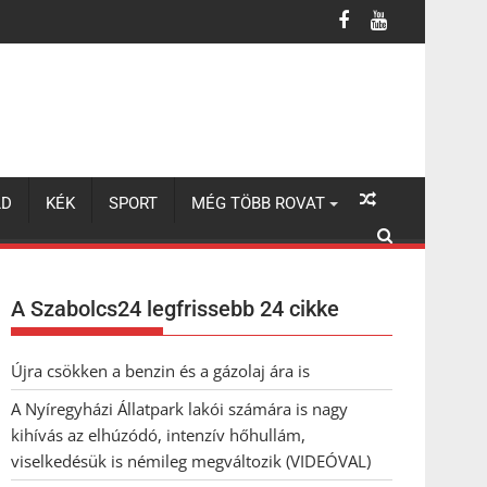
úzódó, intenzív hőhullám, viselkedésük is némileg megváltozik (VI
LD
KÉK
SPORT
MÉG TÖBB ROVAT
A Szabolcs24 legfrissebb 24 cikke
Újra csökken a benzin és a gázolaj ára is
A Nyíregyházi Állatpark lakói számára is nagy
kihívás az elhúzódó, intenzív hőhullám,
viselkedésük is némileg megváltozik (VIDEÓVAL)