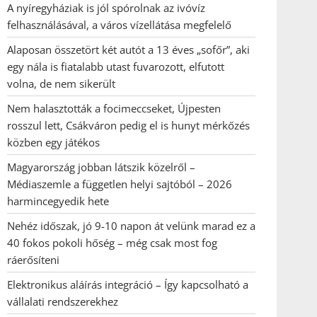
A nyíregyháziak is jól spórolnak az ivóvíz
felhasználásával, a város vízellátása megfelelő
Alaposan összetört két autót a 13 éves „sofőr”, aki
egy nála is fiatalabb utast fuvarozott, elfutott
volna, de nem sikerült
Nem halasztották a focimeccseket, Újpesten
rosszul lett, Csákváron pedig el is hunyt mérkőzés
közben egy játékos
Magyarország jobban látszik közelről –
Médiaszemle a független helyi sajtóból – 2026
harmincegyedik hete
Nehéz időszak, jó 9-10 napon át velünk marad ez a
40 fokos pokoli hőség – még csak most fog
ráerősíteni
Elektronikus aláírás integráció – Így kapcsolható a
vállalati rendszerekhez