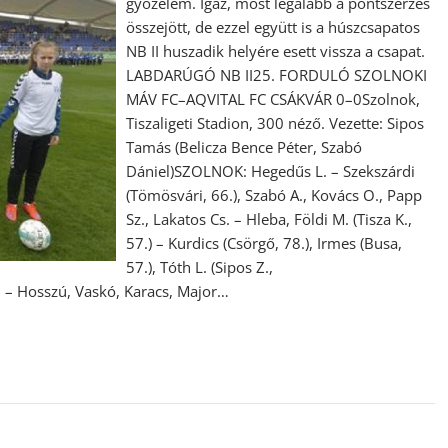
győzelem. Igaz, most legalább a pontszerzés
összejött, de ezzel együtt is a húszcsapatos
NB II huszadik helyére esett vissza a csapat.
LABDARÚGÓ NB II25. FORDULÓ SZOLNOKI
MÁV FC–AQVITAL FC CSÁKVÁR 0–0Szolnok,
Tiszaligeti Stadion, 300 néző. Vezette: Sipos
Tamás (Belicza Bence Péter, Szabó
Dániel)SZOLNOK: Hegedűs L. – Szekszárdi
(Tömösvári, 66.), Szabó A., Kovács O., Papp
Sz., Lakatos Cs. – Hleba, Földi M. (Tisza K.,
57.) – Kurdics (Csörgő, 78.), Irmes (Busa,
57.), Tóth L. (Sipos Z.,
 – Hosszú, Vaskó, Karacs, Major…