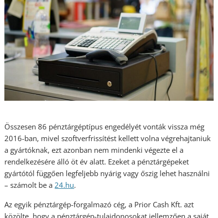
Összesen 86 pénztárgéptípus engedélyét vonták vissza még
2016-ban, mivel szoftverfrissítést kellett volna végrehajtaniuk
a gyártóknak, ezt azonban nem mindenki végezte el a
rendelkezésére álló öt év alatt. Ezeket a pénztárgépeket
gyártótól függően legfeljebb nyárig vagy őszig lehet használni
– számolt be a
24.hu
.
Az egyik pénztárgép-forgalmazó cég, a Prior Cash Kft. azt
közölte, hogy a pénztárgép-tulajdonosokat jellemzően a saját