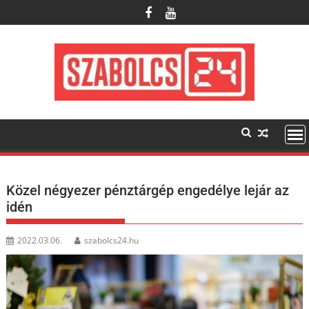
Skip
to
content
Közel négyezer pénztárgép engedélye lejár az
idén
2022.03.06.
szabolcs24.hu