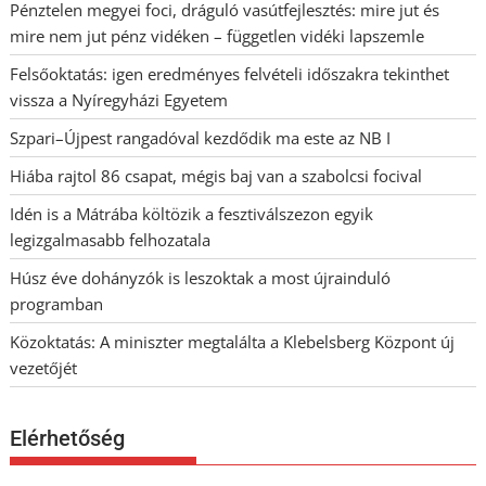
Pénztelen megyei foci, dráguló vasútfejlesztés: mire jut és
mire nem jut pénz vidéken – független vidéki lapszemle
Felsőoktatás: igen eredményes felvételi időszakra tekinthet
vissza a Nyíregyházi Egyetem
Szpari–Újpest rangadóval kezdődik ma este az NB I
Hiába rajtol 86 csapat, mégis baj van a szabolcsi focival
Idén is a Mátrába költözik a fesztiválszezon egyik
legizgalmasabb felhozatala
Húsz éve dohányzók is leszoktak a most újrainduló
programban
Közoktatás: A miniszter megtalálta a Klebelsberg Központ új
vezetőjét
Elérhetőség