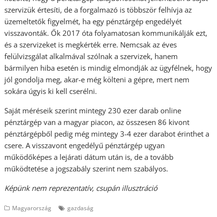
szervizük értesíti, de a forgalmazó is többször felhívja az
üzemeltetők figyelmét, ha egy pénztárgép engedélyét
visszavonták. Ők 2017 óta folyamatosan kommunikálják ezt,
és a szervizeket is megkérték erre. Nemcsak az éves
felülvizsgálat alkalmával szólnak a szervizek, hanem
bármilyen hiba esetén is mindig elmondják az ügyfélnek, hogy
jól gondolja meg, akar-e még költeni a gépre, mert nem
sokára úgyis ki kell cserélni.
Saját méréseik szerint mintegy 230 ezer darab online
pénztárgép van a magyar piacon, az összesen 86 kivont
pénztárgépből pedig még mintegy 3-4 ezer darabot érinthet a
csere. A visszavont engedélyű pénztárgép ugyan
működőképes a lejárati dátum után is, de a tovább
működtetése a jogszabály szerint nem szabályos.
Képünk nem reprezentatív, csupán illusztráció
Magyarország
gazdaság