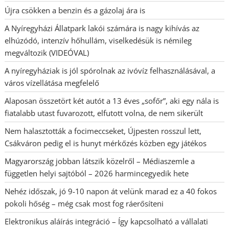
Újra csökken a benzin és a gázolaj ára is
A Nyíregyházi Állatpark lakói számára is nagy kihívás az
elhúzódó, intenzív hőhullám, viselkedésük is némileg
megváltozik (VIDEÓVAL)
A nyíregyháziak is jól spórolnak az ivóvíz felhasználásával, a
város vízellátása megfelelő
Alaposan összetört két autót a 13 éves „sofőr”, aki egy nála is
fiatalabb utast fuvarozott, elfutott volna, de nem sikerült
Nem halasztották a focimeccseket, Újpesten rosszul lett,
Csákváron pedig el is hunyt mérkőzés közben egy játékos
Magyarország jobban látszik közelről – Médiaszemle a
független helyi sajtóból – 2026 harmincegyedik hete
Nehéz időszak, jó 9-10 napon át velünk marad ez a 40 fokos
pokoli hőség – még csak most fog ráerősíteni
Elektronikus aláírás integráció – Így kapcsolható a vállalati