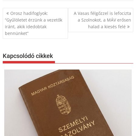
Bejegyzés
Orosz hadifoglyok:
A Vasas félgőzzel is lefocizta
navigáció
“Gyűlöletet érzünk a vezetők
a Szolnokot, a MÁV erősen
iránt, akik idedobtak
halad a kiesés felé
bennünket”
Kapcsolódó cikkek