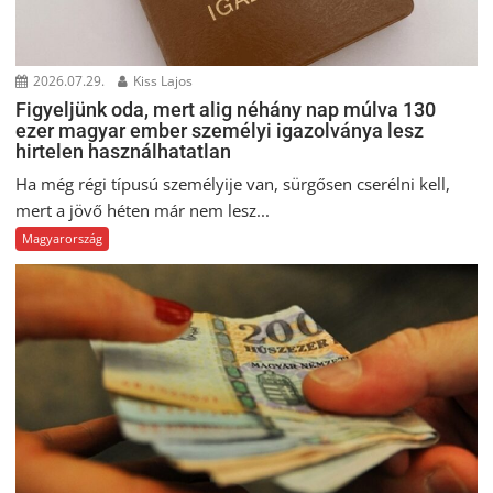
2026.07.29.
Kiss Lajos
Figyeljünk oda, mert alig néhány nap múlva 130
ezer magyar ember személyi igazolványa lesz
hirtelen használhatatlan
Ha még régi típusú személyije van, sürgősen cserélni kell,
mert a jövő héten már nem lesz...
Magyarország