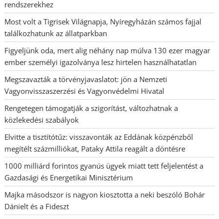
rendszerekhez
Most volt a Tigrisek Világnapja, Nyíregyházán számos fajjal
találkozhatunk az állatparkban
Figyeljünk oda, mert alig néhány nap múlva 130 ezer magyar
ember személyi igazolványa lesz hirtelen használhatatlan
Megszavazták a törvényjavaslatot: jön a Nemzeti
Vagyonvisszaszerzési és Vagyonvédelmi Hivatal
Rengetegen támogatják a szigorítást, változhatnak a
közlekedési szabályok
Elvitte a tisztítótűz: visszavonták az Eddának közpénzből
megítélt százmilliókat, Pataky Attila reagált a döntésre
1000 milliárd forintos gyanús ügyek miatt tett feljelentést a
Gazdasági és Energetikai Minisztérium
Majka másodszor is nagyon kiosztotta a neki beszóló Bohár
Dánielt és a Fideszt