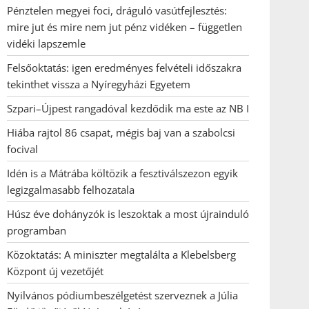
Pénztelen megyei foci, dráguló vasútfejlesztés:
mire jut és mire nem jut pénz vidéken – független
vidéki lapszemle
Felsőoktatás: igen eredményes felvételi időszakra
tekinthet vissza a Nyíregyházi Egyetem
Szpari–Újpest rangadóval kezdődik ma este az NB I
Hiába rajtol 86 csapat, mégis baj van a szabolcsi
focival
Idén is a Mátrába költözik a fesztiválszezon egyik
legizgalmasabb felhozatala
Húsz éve dohányzók is leszoktak a most újrainduló
programban
Közoktatás: A miniszter megtalálta a Klebelsberg
Központ új vezetőjét
Nyilvános pódiumbeszélgetést szerveznek a Júlia