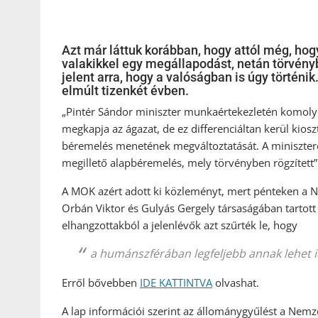
Azt már láttuk korábban, hogy attól még, ho
valakikkel egy megállapodást, netán törvény
jelent arra, hogy a valóságban is úgy történ
elmúlt tizenkét évben.
„Pintér Sándor miniszter munkaértekezletén komoly 
megkapja az ágazat, de ez differenciáltan kerül kio
béremelés menetének megváltoztatását. A minisztere
megillető alapbéremelés, mely törvényben rögzített”
A MOK azért adott ki közleményt, mert pénteken a N
Orbán Viktor és Gulyás Gergely társaságában tartott 
elhangzottakból a jelenlévők azt szűrték le, hogy
a humánszférában legfeljebb annak lehet i
Erről bővebben
IDE KATTINTVA
olvashat.
A lap információi szerint az állománygyűlést a Nemz