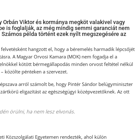
gy Orbán Viktor és kormánya megköt valakivel vagy
be is foglalják, az még mindig semmi garanciát nem
ik. Számos példa történt ezek nyílt megszegésére az
felvetésként hangzott el, hogy a béremelés harmadik lépcsőjét
sztásra. A Magyar Orvosi Kamara (MOK) nem fogadja el a
lnökkel kötött bérmegállapodás minden orvost feltétel nélkül
 – közölte pénteken a szervezet.
épszava arról számolt be, hogy Pintér Sándor belügyminiszter
zártkörű eligazítást az egészségügyi középvezetőknek. Az ott
dén örülni, ha nem lesz elvonás.
eti Közszolgálati Egyetemen rendezték, ahol külön