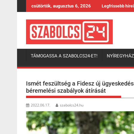
Skip
csütörtök, augusztus 6, 2026
Legfrissebb híre
to
content
TÁMOGASSA A SZABOLCS24-ET!
NYÍREGYHÁ
Ismét feszültség a Fidesz új ügyeskedé
béremelési szabályok átírását
2022.06.17.
szabolcs24.hu