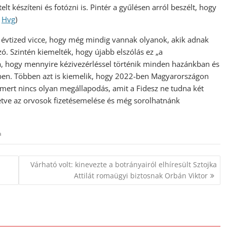
elt készíteni és fotózni is. Pintér a gyűlésen arról beszélt, hogy
a
Hvg
)
z évtized vicce, hogy még mindig vannak olyanok, akik adnak
zó. Szintén kiemelték, hogy újabb elszólás ez „a
a, hogy mennyire kézivezérléssel történik minden hazánkban és
en. Többen azt is kiemelik, hogy 2022-ben Magyarországon
 mert nincs olyan megállapodás, amit a Fidesz ne tudna két
lletve az orvosok fizetésemelése és még sorolhatnánk
a
Várható volt: kinevezte a botrányairól elhíresült Sztojka
Attilát romaügyi biztosnak Orbán Viktor