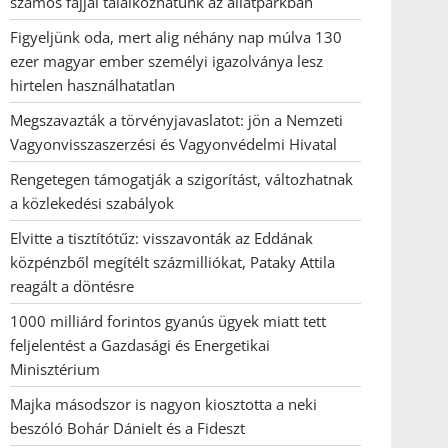
számos fajjal találkozhatunk az állatparkban
Figyeljünk oda, mert alig néhány nap múlva 130
ezer magyar ember személyi igazolványa lesz
hirtelen használhatatlan
Megszavazták a törvényjavaslatot: jön a Nemzeti
Vagyonvisszaszerzési és Vagyonvédelmi Hivatal
Rengetegen támogatják a szigorítást, változhatnak
a közlekedési szabályok
Elvitte a tisztítótűz: visszavonták az Eddának
közpénzből megítélt százmilliókat, Pataky Attila
reagált a döntésre
1000 milliárd forintos gyanús ügyek miatt tett
feljelentést a Gazdasági és Energetikai
Minisztérium
Majka másodszor is nagyon kiosztotta a neki
beszóló Bohár Dánielt és a Fideszt