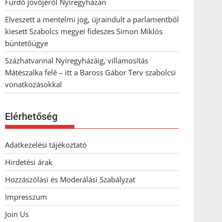
Fürdő jövőjéről Nyíregyházán
Elveszett a mentelmi jog, újraindult a parlamentből
kiesett Szabolcs megyei fideszes Simon Miklós
büntetőügye
Százhatvannal Nyíregyházáig, villamosítás
Mátészalka felé – itt a Baross Gábor Terv szabolcsi
vonatkozásokkal
Elérhetőség
Adatkezelési tájékoztató
Hirdetési árak
Hozzászólási és Moderálási Szabályzat
Impresszum
Join Us