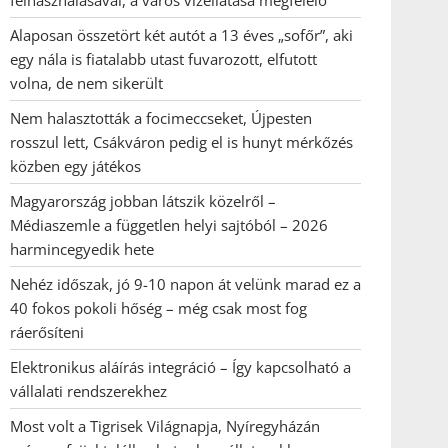
felhasználásával, a város vízellátása megfelelő
Alaposan összetört két autót a 13 éves „sofőr”, aki
egy nála is fiatalabb utast fuvarozott, elfutott
volna, de nem sikerült
Nem halasztották a focimeccseket, Újpesten
rosszul lett, Csákváron pedig el is hunyt mérkőzés
közben egy játékos
Magyarország jobban látszik közelről –
Médiaszemle a független helyi sajtóból – 2026
harmincegyedik hete
Nehéz időszak, jó 9-10 napon át velünk marad ez a
40 fokos pokoli hőség – még csak most fog
ráerősíteni
Elektronikus aláírás integráció – Így kapcsolható a
vállalati rendszerekhez
Most volt a Tigrisek Világnapja, Nyíregyházán