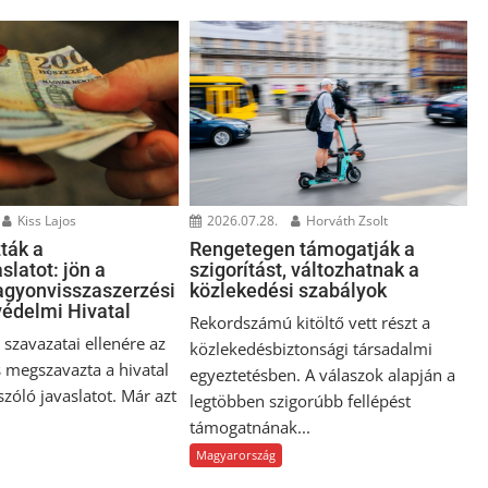
Kiss Lajos
2026.07.28.
Horváth Zsolt
ták a
Rengetegen támogatják a
slatot: jön a
szigorítást, változhatnak a
gyonvisszaszerzési
közlekedési szabályok
édelmi Hivatal
Rekordszámú kitöltő vett részt a
szavazatai ellenére az
közlekedésbiztonsági társadalmi
 megszavazta a hivatal
egyeztetésben. A válaszok alapján a
 szóló javaslatot. Már azt
legtöbben szigorúbb fellépést
támogatnának...
Magyarország