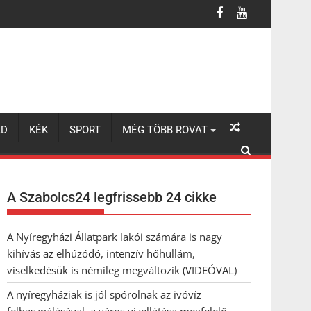
 a város vízellátása megfelelő
LD
KÉK
SPORT
MÉG TÖBB ROVAT
A Szabolcs24 legfrissebb 24 cikke
A Nyíregyházi Állatpark lakói számára is nagy
kihívás az elhúzódó, intenzív hőhullám,
viselkedésük is némileg megváltozik (VIDEÓVAL)
A nyíregyháziak is jól spórolnak az ivóvíz