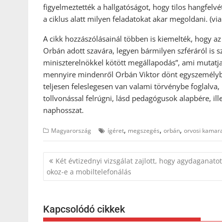
figyelmeztették a hallgatóságot, hogy tilos hangfelvét
a ciklus alatt milyen feladatokat akar megoldani. (vi
A cikk hozzászólásainál többen is kiemelték, hogy a
Orbán adott szavára, legyen bármilyen szféráról is s
miniszterelnökkel kötött megállapodás”, ami mutatj
mennyire mindenről Orbán Viktor dönt egyszemélyb
teljesen feleslegesen van valami törvénybe foglalva,
tollvonással felrúgni, lásd pedagógusok alapbére, i
naphosszat.
,
,
,
Magyarország
ígéret
megszegés
orbán
orvosi kamar
Bejegyzés
Két évtizednyi vizsgálat zajlott, hogy agydaganatot
navigáció
okoz-e a mobiltelefonálás
Kapcsolódó cikkek