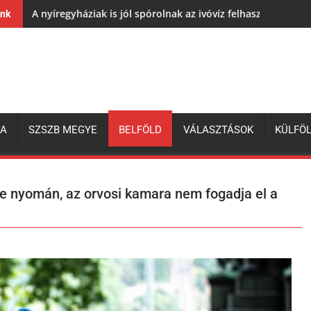
A nyíregyháziak is jól spórolnak az ivóvíz felhasználásával,
ink
ZA
SZSZB MEGYE
BELFÖLD
VÁLASZTÁSOK
KÜLFÖ
se nyomán, az orvosi kamara nem fogadja el a