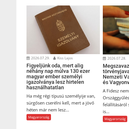
2026.07.29.
Kiss Lajos
2026.07.28.
Figyeljünk oda, mert alig
Megszavaz
néhány nap múlva 130 ezer
törvényjava
magyar ember személyi
Nemzeti Va
igazolványa lesz hirtelen
és Vagyonv
használhatatlan
A Fidesz nem 
Ha még régi típusú személyije van,
Országgyűlés
sürgősen cserélni kell, mert a jövő
felállításáról
héten már nem lesz...
is...
Magyarország
Magyarország