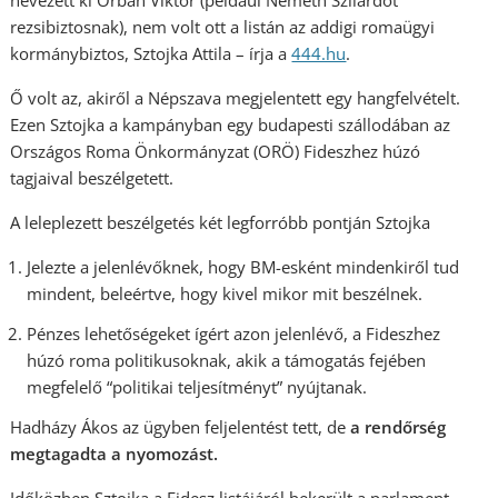
nevezett ki Orbán Viktor (például Németh Szilárdot
rezsibiztosnak), nem volt ott a listán az addigi romaügyi
kormánybiztos, Sztojka Attila – írja a
444.hu
.
Ő volt az, akiről a Népszava megjelentett egy hangfelvételt.
Ezen Sztojka a kampányban egy budapesti szállodában az
Országos Roma Önkormányzat (ORÖ) Fideszhez húzó
tagjaival beszélgetett.
A leleplezett beszélgetés két legforróbb pontján Sztojka
Jelezte a jelenlévőknek, hogy BM-esként mindenkiről tud
mindent, beleértve, hogy kivel mikor mit beszélnek.
Pénzes lehetőségeket ígért azon jelenlévő, a Fideszhez
húzó roma politikusoknak, akik a támogatás fejében
megfelelő “politikai teljesítményt” nyújtanak.
Hadházy Ákos az ügyben feljelentést tett, de
a rendőrség
megtagadta a nyomozást.