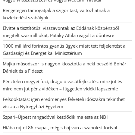
Rengetegen támogatják a szigorítást, változhatnak a
közlekedési szabályok
Elvitte a tisztítótűz: visszavonták az Eddának közpénzből
megítélt százmilliókat, Pataky Attila reagált a döntésre
1000 milliárd forintos gyanús ügyek miatt tett feljelentést a
Gazdasági és Energetikai Minisztérium
Majka másodszor is nagyon kiosztotta a neki beszóló Bohár
Dánielt és a Fideszt
Pénztelen megyei foci, dráguló vasútfejlesztés: mire jut és
mire nem jut pénz vidéken – független vidéki lapszemle
Felsőoktatás: igen eredményes felvételi időszakra tekinthet
vissza a Nyíregyházi Egyetem
Szpari–Újpest rangadóval kezdődik ma este az NB I
Hiába rajtol 86 csapat, mégis baj van a szabolcsi focival