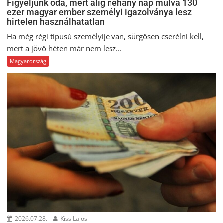
Figyeljünk oda, mert alig néhány nap múlva 130
ezer magyar ember személyi igazolványa lesz
hirtelen használhatatlan
Ha még régi típusú személyije van, sürgősen cserélni kell,
mert a jövő héten már nem lesz...
Magyarország
2026.07.28.
Kiss Lajos