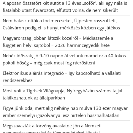
Alaposan összetört két autót a 13 éves „sofőr”, aki egy nála is
fiatalabb utast fuvarozott, elfutott volna, de nem sikerült
Nem halasztották a focimeccseket, Újpesten rosszul lett,
Csákváron pedig el is hunyt mérkőzés közben egy játékos
Magyarország jobban látszik közelről – Médiaszemle a
független helyi sajtóból – 2026 harmincegyedik hete
Nehéz időszak, jó 9-10 napon át velünk marad ez a 40 fokos
pokoli hőség – még csak most fog ráerősíteni
Elektronikus aláírás integráció – Így kapcsolható a vállalati
rendszerekhez
Most volt a Tigrisek Világnapja, Nyíregyházán számos fajjal
találkozhatunk az állatparkban
Figyeljünk oda, mert alig néhány nap múlva 130 ezer magyar
ember személyi igazolványa lesz hirtelen használhatatlan
Megszavazták a törvényjavaslatot: jön a Nemzeti
Vagyonvisszaszerzési és Vagyonvédelmi Hivatal