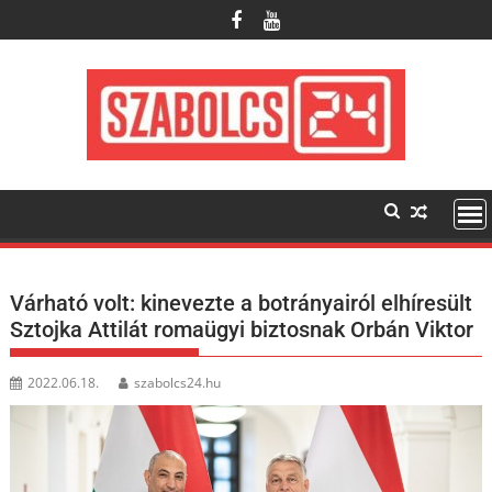
Skip
to
content
Várható volt: kinevezte a botrányairól elhíresült
Sztojka Attilát romaügyi biztosnak Orbán Viktor
2022.06.18.
szabolcs24.hu