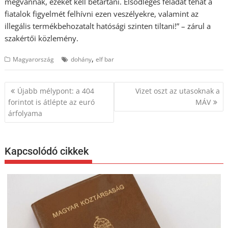
megvannak, ezeket kell betartani. Elsődleges feladat tehát a
fiatalok figyelmét felhívni ezen veszélyekre, valamint az
illegális termékbehozatalt hatósági szinten tiltani!” – zárul a
szakértői közlemény.
,
Magyarország
dohány
elf bar
Bejegyzés
Újabb mélypont: a 404
Vizet oszt az utasoknak a
navigáció
forintot is átlépte az euró
MÁV
árfolyama
Kapcsolódó cikkek