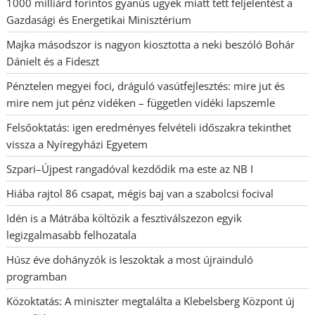
1000 milliárd forintos gyanús ügyek miatt tett feljelentést a
Gazdasági és Energetikai Minisztérium
Majka másodszor is nagyon kiosztotta a neki beszóló Bohár
Dánielt és a Fideszt
Pénztelen megyei foci, dráguló vasútfejlesztés: mire jut és
mire nem jut pénz vidéken – független vidéki lapszemle
Felsőoktatás: igen eredményes felvételi időszakra tekinthet
vissza a Nyíregyházi Egyetem
Szpari–Újpest rangadóval kezdődik ma este az NB I
Hiába rajtol 86 csapat, mégis baj van a szabolcsi focival
Idén is a Mátrába költözik a fesztiválszezon egyik
legizgalmasabb felhozatala
Húsz éve dohányzók is leszoktak a most újrainduló
programban
Közoktatás: A miniszter megtalálta a Klebelsberg Központ új