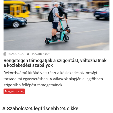
2026.07.28.
Horváth Zsolt
Rengetegen támogatják a szigorítást, változhatnak
a közlekedési szabályok
Rekordszámú kitöltő vett részt a közlekedésbiztonsági
társadalmi egyeztetésben. A válaszok alapján a legtöbben
szigorúbb fellépést támogatnának...
Magyarország
A Szabolcs24 legfrissebb 24 cikke