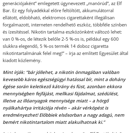
generációjaként” emlegetett úgynevezett „manórúd”, az Elf
Bar. Ez egy folyadékkal előre feltöltött, akkumulátorral
ellátott, eldobható, elektromos cigarettaként illegálisan
forgalmazott, interneten rendelhető eszköz, többféle színben
és ízesítéssel. Nikotin tartalma eszközönként változó lehet:
van 0 %-os, de létezik belőle 2-5 %-os is, például egy 600
slukkra elegendő, 5 %-os termék 14 doboz cigaretta
nikotintartalmának felel meg!” – írja az említett Egyesület által
kiadott közlemény.
Mint írják: “bár jóllehet, a nikotin önmagában valóban
kevesebb káros egészségügyi hatással bír, mint a dohány
égése során keletkező kátrány és füst, azonban ekkora
mennyiségben fejfájást, mellkasi fájdalmat, szédülést,
illetve az illóanyagok mennyisége miatt – a hörgő
nyálkahártya irritációja révén – akár vérköpést is
eredményezhet! Előbbiek elsősorban a nagy adagú, nem
bemért nikotintartalom miatt alakulhatnak ki.”