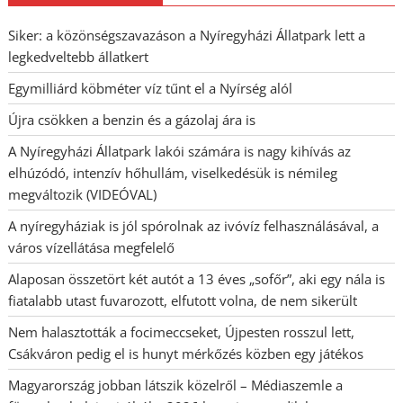
Siker: a közönségszavazáson a Nyíregyházi Állatpark lett a
legkedveltebb állatkert
Egymilliárd köbméter víz tűnt el a Nyírség alól
Újra csökken a benzin és a gázolaj ára is
A Nyíregyházi Állatpark lakói számára is nagy kihívás az
elhúzódó, intenzív hőhullám, viselkedésük is némileg
megváltozik (VIDEÓVAL)
A nyíregyháziak is jól spórolnak az ivóvíz felhasználásával, a
város vízellátása megfelelő
Alaposan összetört két autót a 13 éves „sofőr”, aki egy nála is
fiatalabb utast fuvarozott, elfutott volna, de nem sikerült
Nem halasztották a focimeccseket, Újpesten rosszul lett,
Csákváron pedig el is hunyt mérkőzés közben egy játékos
Magyarország jobban látszik közelről – Médiaszemle a