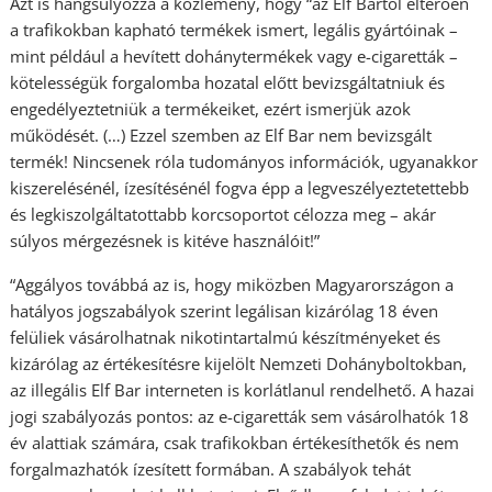
Azt is hangsúlyozza a közlemény, hogy “az Elf Bartól eltérően
a trafikokban kapható termékek ismert, legális gyártóinak –
mint például a hevített dohánytermékek vagy e-cigaretták –
kötelességük forgalomba hozatal előtt bevizsgáltatniuk és
engedélyeztetniük a termékeiket, ezért ismerjük azok
működését. (…) Ezzel szemben az Elf Bar nem bevizsgált
termék! Nincsenek róla tudományos információk, ugyanakkor
kiszerelésénél, ízesítésénél fogva épp a legveszélyeztetettebb
és legkiszolgáltatottabb korcsoportot célozza meg – akár
súlyos mérgezésnek is kitéve használóit!”
“Aggályos továbbá az is, hogy miközben Magyarországon a
hatályos jogszabályok szerint legálisan kizárólag 18 éven
felüliek vásárolhatnak nikotintartalmú készítményeket és
kizárólag az értékesítésre kijelölt Nemzeti Dohányboltokban,
az illegális Elf Bar interneten is korlátlanul rendelhető. A hazai
jogi szabályozás pontos: az e-cigaretták sem vásárolhatók 18
év alattiak számára, csak trafikokban értékesíthetők és nem
forgalmazhatók ízesített formában. A szabályok tehát