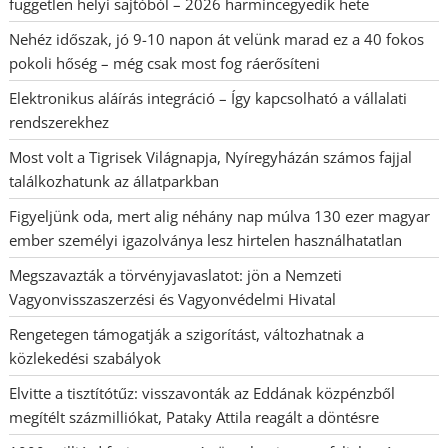
független helyi sajtóból – 2026 harmincegyedik hete
Nehéz időszak, jó 9-10 napon át velünk marad ez a 40 fokos
pokoli hőség – még csak most fog ráerősíteni
Elektronikus aláírás integráció – Így kapcsolható a vállalati
rendszerekhez
Most volt a Tigrisek Világnapja, Nyíregyházán számos fajjal
találkozhatunk az állatparkban
Figyeljünk oda, mert alig néhány nap múlva 130 ezer magyar
ember személyi igazolványa lesz hirtelen használhatatlan
Megszavazták a törvényjavaslatot: jön a Nemzeti
Vagyonvisszaszerzési és Vagyonvédelmi Hivatal
Rengetegen támogatják a szigorítást, változhatnak a
közlekedési szabályok
Elvitte a tisztítótűz: visszavonták az Eddának közpénzből
megítélt százmilliókat, Pataky Attila reagált a döntésre