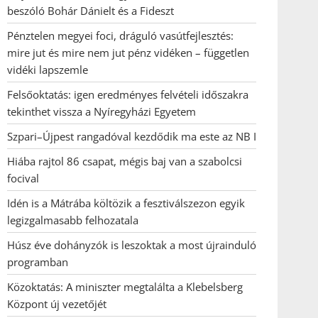
beszóló Bohár Dánielt és a Fideszt
Pénztelen megyei foci, dráguló vasútfejlesztés:
mire jut és mire nem jut pénz vidéken – független
vidéki lapszemle
Felsőoktatás: igen eredményes felvételi időszakra
tekinthet vissza a Nyíregyházi Egyetem
Szpari–Újpest rangadóval kezdődik ma este az NB I
Hiába rajtol 86 csapat, mégis baj van a szabolcsi
focival
Idén is a Mátrába költözik a fesztiválszezon egyik
legizgalmasabb felhozatala
Húsz éve dohányzók is leszoktak a most újrainduló
programban
Közoktatás: A miniszter megtalálta a Klebelsberg
Központ új vezetőjét