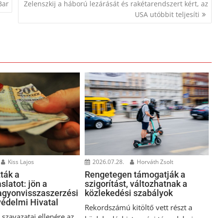
Bar
Zelenszkij a háború lezárását és rakétarendszert kért, az
USA utóbbit teljesíti
Kiss Lajos
2026.07.28.
Horváth Zsolt
ták a
Rengetegen támogatják a
slatot: jön a
szigorítást, változhatnak a
gyonvisszaszerzési
közlekedési szabályok
édelmi Hivatal
Rekordszámú kitöltő vett részt a
szavazatai ellenére az