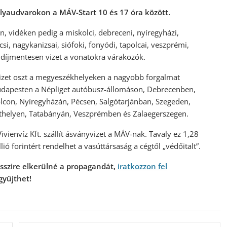
pályaudvarokon a MÁV-Start 10 és 17 óra között.
n, vidéken pedig a miskolci, debreceni, nyíregyházi,
si, nagykanizsai, siófoki, fonyódi, tapolcai, veszprémi,
 díjmentesen vizet a vonatokra várakozók.
izet oszt a megyeszékhelyeken a nagyobb forgalmat
udapesten a Népliget autóbusz-állomáson, Debrecenben,
con, Nyíregyházán, Pécsen, Salgótarjánban, Szegeden,
thelyen, Tatabányán, Veszprémben és Zalaegerszegen.
vienvíz Kft. szállít ásványvizet a MÁV-nak. Tavaly ez 1,28
lió forintért rendelhet a vasúttársaság a cégtől „védőitalt”.
messzire elkerülné a propagandát,
iratkozzon fel
gyűjthet!