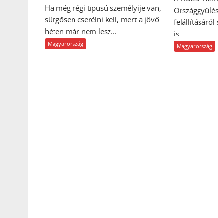
Ha még régi típusú személyije van,
Országgyűlés
sürgősen cserélni kell, mert a jövő
felállításáról
héten már nem lesz...
is...
Magyarország
Magyarország