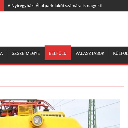
A Nyíregyházi Állatpark lakói számára is nagy kihívás az elh
ZA
SZSZB MEGYE
BELFÖLD
VÁLASZTÁSOK
KÜLFÖ