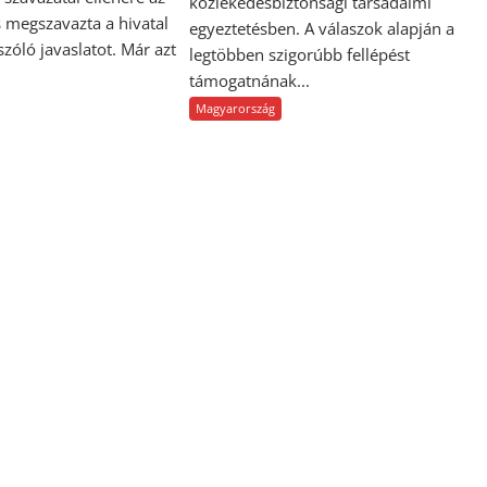
közlekedésbiztonsági társadalmi
 megszavazta a hivatal
egyeztetésben. A válaszok alapján a
 szóló javaslatot. Már azt
legtöbben szigorúbb fellépést
támogatnának...
Magyarország