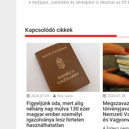
Bejegyzés
Fejfájást, szédülést és vérköpést is okozhat az Elf 
navigáció
Kapcsolódó cikkek
2026.07.29.
Kiss Lajos
2026.07.28.
Figyeljünk oda, mert alig
Megszavaz
néhány nap múlva 130 ezer
törvényjava
magyar ember személyi
Nemzeti Va
igazolványa lesz hirtelen
és Vagyonv
használhatatlan
A Fidesz nem 