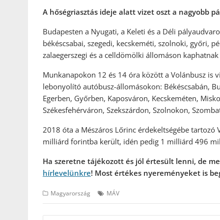
A hőségriasztás ideje alatt vizet oszt a nagyobb 
Budapesten a Nyugati, a Keleti és a Déli pályaudvaro
békéscsabai, szegedi, kecskeméti, szolnoki, győri, péc
zalaegerszegi és a celldömölki állomáson kaphatnak
Munkanapokon 12 és 14 óra között a Volánbusz is v
lebonyolító autóbusz-állomásokon: Békéscsabán, B
Egerben, Győrben, Kaposváron, Kecskeméten, Miskol
Székesfehérváron, Szekszárdon, Szolnokon, Szomba
2018 óta a Mészáros Lőrinc érdekeltségébe tartozó Vi
milliárd forintba került, idén pedig 1 milliárd 496 mil
Ha szeretne tájékozott és jól értesült lenni, de 
hírlevelünkre
! Most értékes nyereményeket is be
Magyarország
MÁV