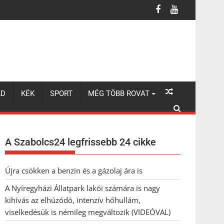
úzódó, intenzív hőhullám, viselkedésük is némileg megváltozik (VI
LD
KÉK
SPORT
MÉG TÖBB ROVAT
A Szabolcs24 legfrissebb 24 cikke
Újra csökken a benzin és a gázolaj ára is
A Nyíregyházi Állatpark lakói számára is nagy
kihívás az elhúzódó, intenzív hőhullám,
viselkedésük is némileg megváltozik (VIDEÓVAL)