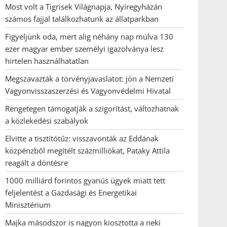
Most volt a Tigrisek Világnapja, Nyíregyházán
számos fajjal találkozhatunk az állatparkban
Figyeljünk oda, mert alig néhány nap múlva 130
ezer magyar ember személyi igazolványa lesz
hirtelen használhatatlan
Megszavazták a törvényjavaslatot: jön a Nemzeti
Vagyonvisszaszerzési és Vagyonvédelmi Hivatal
Rengetegen támogatják a szigorítást, változhatnak
a közlekedési szabályok
Elvitte a tisztítótűz: visszavonták az Eddának
közpénzből megítélt százmilliókat, Pataky Attila
reagált a döntésre
1000 milliárd forintos gyanús ügyek miatt tett
feljelentést a Gazdasági és Energetikai
Minisztérium
Majka másodszor is nagyon kiosztotta a neki