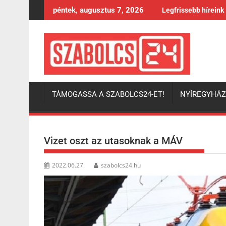
Skip
péntek, augusztus 7, 2026
Legfrissebb híreink
to
content
TÁMOGASSA A SZABOLCS24-ET!
NYÍREGYHÁ
Vizet oszt az utasoknak a MÁV
2022.06.27.
szabolcs24.hu