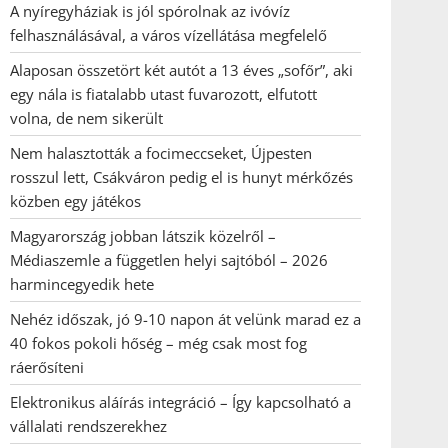
A nyíregyháziak is jól spórolnak az ivóvíz
felhasználásával, a város vízellátása megfelelő
Alaposan összetört két autót a 13 éves „sofőr”, aki
egy nála is fiatalabb utast fuvarozott, elfutott
volna, de nem sikerült
Nem halasztották a focimeccseket, Újpesten
rosszul lett, Csákváron pedig el is hunyt mérkőzés
közben egy játékos
Magyarország jobban látszik közelről –
Médiaszemle a független helyi sajtóból – 2026
harmincegyedik hete
Nehéz időszak, jó 9-10 napon át velünk marad ez a
40 fokos pokoli hőség – még csak most fog
ráerősíteni
Elektronikus aláírás integráció – Így kapcsolható a
vállalati rendszerekhez