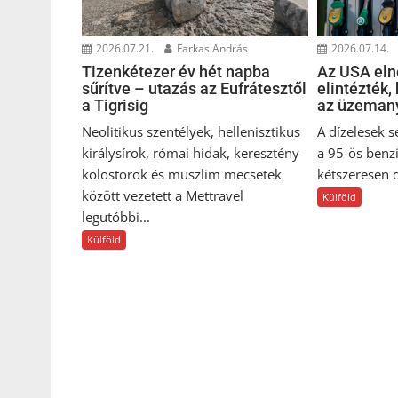
2026.07.21.
Farkas András
2026.07.14.
Tizenkétezer év hét napba
Az USA eln
sűrítve – utazás az Eufrátesztől
elintézték,
a Tigrisig
az üzeman
Neolitikus szentélyek, hellenisztikus
A dízelesek s
királysírok, római hidak, keresztény
a 95-ös benz
kolostorok és muszlim mecsetek
kétszeresen d
között vezetett a Mettravel
Külföld
legutóbbi...
Külföld