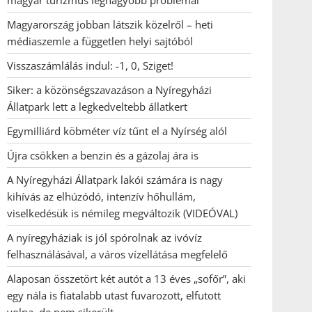
magyar turizmus legnagyobb problémái
Magyarország jobban látszik közelről – heti
médiaszemle a független helyi sajtóból
Visszaszámlálás indul: -1, 0, Sziget!
Siker: a közönségszavazáson a Nyíregyházi
Állatpark lett a legkedveltebb állatkert
Egymilliárd köbméter víz tűnt el a Nyírség alól
Újra csökken a benzin és a gázolaj ára is
A Nyíregyházi Állatpark lakói számára is nagy
kihívás az elhúzódó, intenzív hőhullám,
viselkedésük is némileg megváltozik (VIDEÓVAL)
A nyíregyháziak is jól spórolnak az ivóvíz
felhasználásával, a város vízellátása megfelelő
Alaposan összetört két autót a 13 éves „sofőr”, aki
egy nála is fiatalabb utast fuvarozott, elfutott