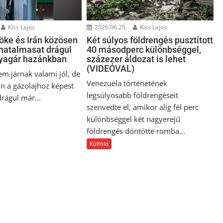
Kiss Lajos
2026.06.25.
Kiss Lajos
öke és Irán közösen
Két súlyos földrengés pusztított
 hatalmasat drágul
40 másodperc különbséggel,
yagár hazánkban
százezer áldozat is lehet
(VIDEÓVAL)
em járnak valami jól, de
Venezuela történetének
in a gázolajhoz képest
legsúlyosabb földrengéseit
rágul már...
szenvedte el, amikor alig fél perc
különbséggel két nagyerejű
földrengés döntötte romba...
Külföld