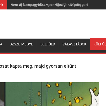
Nem új kampányokra van szükség – 12 pontban a magyar 
ink
ZA
SZSZB MEGYE
BELFÖLD
VÁLASZTÁSOK
KÜLFÖ
osát kapta meg, majd gyorsan eltűnt