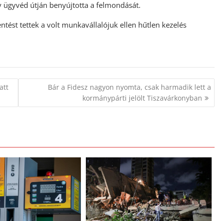
y ügyvéd útján benyújtotta a felmondását.
ntést tettek a volt munkavállalójuk ellen hűtlen kezelés
att
Bár a Fidesz nagyon nyomta, csak harmadik lett a
kormánypárti jelölt Tiszavárkonyban