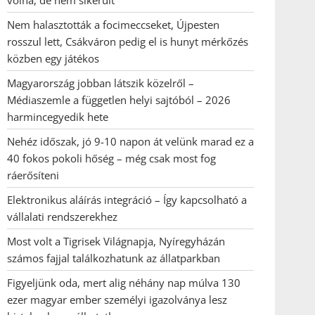
volna, de nem sikerült
Nem halasztották a focimeccseket, Újpesten
rosszul lett, Csákváron pedig el is hunyt mérkőzés
közben egy játékos
Magyarország jobban látszik közelről –
Médiaszemle a független helyi sajtóból – 2026
harmincegyedik hete
Nehéz időszak, jó 9-10 napon át velünk marad ez a
40 fokos pokoli hőség – még csak most fog
ráerősíteni
Elektronikus aláírás integráció – Így kapcsolható a
vállalati rendszerekhez
Most volt a Tigrisek Világnapja, Nyíregyházán
számos fajjal találkozhatunk az állatparkban
Figyeljünk oda, mert alig néhány nap múlva 130
ezer magyar ember személyi igazolványa lesz