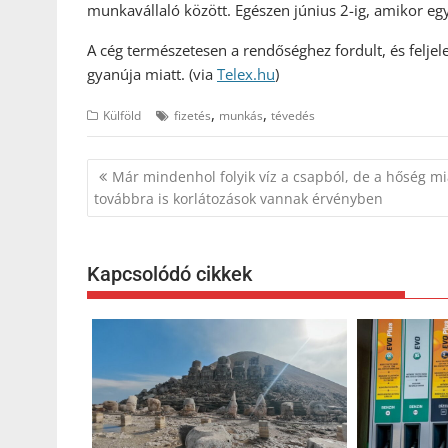
munkavállaló között. Egészen június 2-ig, amikor eg
A cég természetesen a rendőséghez fordult, és feljele
gyanúja miatt. (via
Telex.hu
)
,
,
Külföld
fizetés
munkás
tévedés
Bejegyzés
Már mindenhol folyik víz a csapból, de a hőség mi
navigáció
továbbra is korlátozások vannak érvényben
Kapcsolódó cikkek