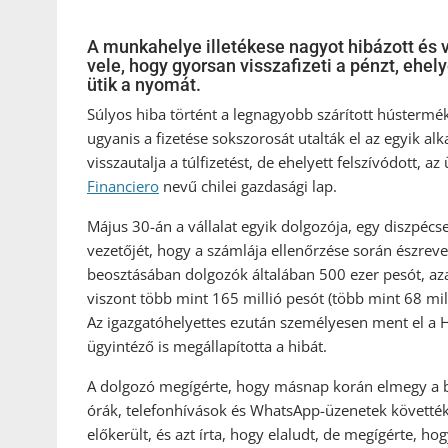
A munkahelye illetékese nagyot hibázott és vé
vele, hogy gyorsan visszafizeti a pénzt, ehely
ütik a nyomát.
Súlyos hiba történt a legnagyobb szárított hústerméke
ugyanis a fizetése sokszorosát utalták el az egyik 
visszautalja a túlfizetést, de ehelyett felszívódott, 
Financiero
nevű chilei gazdasági lap.
Május 30-án a vállalat egyik dolgozója, egy diszpécs
vezetőjét, hogy a számlája ellenőrzése során észrevett
beosztásában dolgozók általában 500 ezer pesót, aza
viszont több mint 165 millió pesót (több mint 68 mil
Az igazgatóhelyettes ezután személyesen ment el a HR
ügyintéző is megállapította a hibát.
A dolgozó megígérte, hogy másnap korán elmegy a ba
órák, telefonhívások és WhatsApp-üzenetek követték
előkerült, és azt írta, hogy elaludt, de megígérte, ho