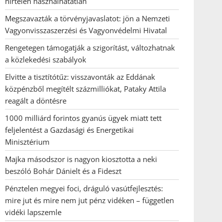
hirtelen használhatatlan
Megszavazták a törvényjavaslatot: jön a Nemzeti
Vagyonvisszaszerzési és Vagyonvédelmi Hivatal
Rengetegen támogatják a szigorítást, változhatnak
a közlekedési szabályok
Elvitte a tisztítótűz: visszavonták az Eddának
közpénzből megítélt százmilliókat, Pataky Attila
reagált a döntésre
1000 milliárd forintos gyanús ügyek miatt tett
feljelentést a Gazdasági és Energetikai
Minisztérium
Majka másodszor is nagyon kiosztotta a neki
beszóló Bohár Dánielt és a Fideszt
Pénztelen megyei foci, dráguló vasútfejlesztés:
mire jut és mire nem jut pénz vidéken – független
vidéki lapszemle