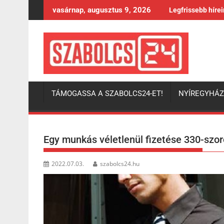
Skip
vasárnap, augusztus 9, 2026
Legfrissebb híre
to
content
TÁMOGASSA A SZABOLCS24-ET!
NYÍREGYHÁ
Egy munkás véletlenül fizetése 330-szor
2022.07.03.
szabolcs24.hu