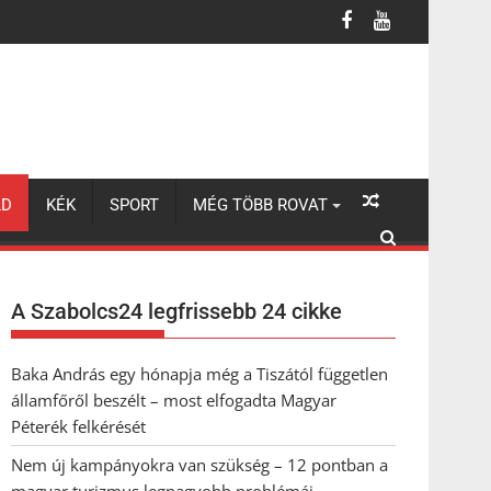
turizmus legnagyobb problémái
LD
KÉK
SPORT
MÉG TÖBB ROVAT
A Szabolcs24 legfrissebb 24 cikke
Baka András egy hónapja még a Tiszától független
államfőről beszélt – most elfogadta Magyar
Péterék felkérését
Nem új kampányokra van szükség – 12 pontban a