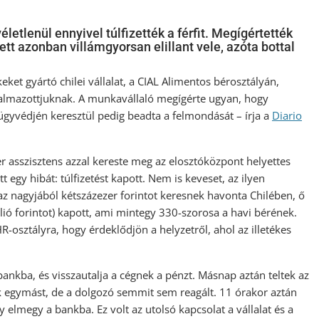
letlenül ennyivel túlfizették a férfit. Megígértették
ett azonban villámgyorsan elillant vele, azóta bottal
ket gyártó chilei vállalat, a CIAL Alimentos bérosztályán,
alkalmazottjuknak. A munkavállaló megígérte ugyan, hogy
az ügyvédjén keresztül pedig beadta a felmondását – írja a
Diario
er asszisztens azzal kereste meg az elosztóközpont helyettes
 egy hibát: túlfizetést kapott. Nem is keveset, az ilyen
z nagyjából kétszázezer forintot keresnek havonta Chilében, ő
lió forintot) kapott, ami mintegy 330-szorosa a havi bérének.
-osztályra, hogy érdeklődjön a helyzetről, ahol az illetékes
nkba, és visszautalja a cégnek a pénzt. Másnap aztán teltek az
 egymást, de a dolgozó semmit sem reagált. 11 órakor aztán
gy elmegy a bankba. Ez volt az utolsó kapcsolat a vállalat és a