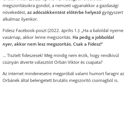
megszorításokra gondol, a nemzeti ugyanakkor a gazdasági
növekedést,
az adócsökkentést előtérbe helyező
gyógyszert
alkalmaz ilyenkor.
Fidesz Facebook-poszt (2022. április 1.): „Ha a baloldal nyerne
vasárnap, akkor lenne megszorítás.
Ha pedig a jobboldal
nyer, akkor nem lesz megszorítás. Csak a Fidesz!
”
… Tisztelt fideszesek! Még mindig nem érzik, hogy rendkívül
csúnyán átverte választóit Orbán Viktor és csapata?
Az internet mindenesetre megpróbál valami humort faragni az
Orbánék által belengetett brutális megszorító csomagból is.