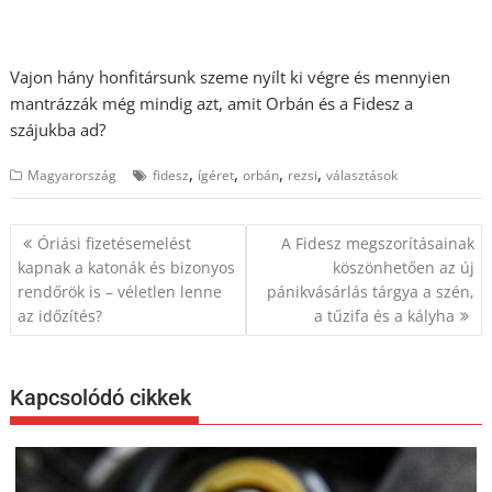
Vajon hány honfitársunk szeme nyílt ki végre és mennyien
mantrázzák még mindig azt, amit Orbán és a Fidesz a
szájukba ad?
,
,
,
,
Magyarország
fidesz
ígéret
orbán
rezsi
választások
Bejegyzés
Óriási fizetésemelést
A Fidesz megszorításainak
navigáció
kapnak a katonák és bizonyos
köszönhetően az új
rendőrök is – véletlen lenne
pánikvásárlás tárgya a szén,
az időzítés?
a tűzifa és a kályha
Kapcsolódó cikkek