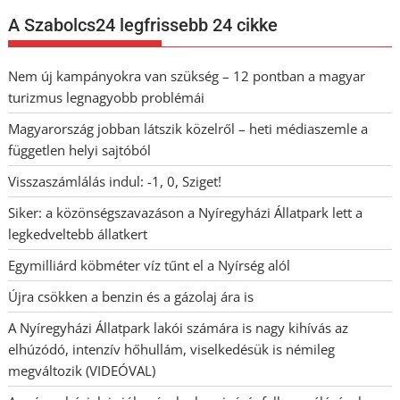
A Szabolcs24 legfrissebb 24 cikke
Nem új kampányokra van szükség – 12 pontban a magyar
turizmus legnagyobb problémái
Magyarország jobban látszik közelről – heti médiaszemle a
független helyi sajtóból
Visszaszámlálás indul: -1, 0, Sziget!
Siker: a közönségszavazáson a Nyíregyházi Állatpark lett a
legkedveltebb állatkert
Egymilliárd köbméter víz tűnt el a Nyírség alól
Újra csökken a benzin és a gázolaj ára is
A Nyíregyházi Állatpark lakói számára is nagy kihívás az
elhúzódó, intenzív hőhullám, viselkedésük is némileg
megváltozik (VIDEÓVAL)