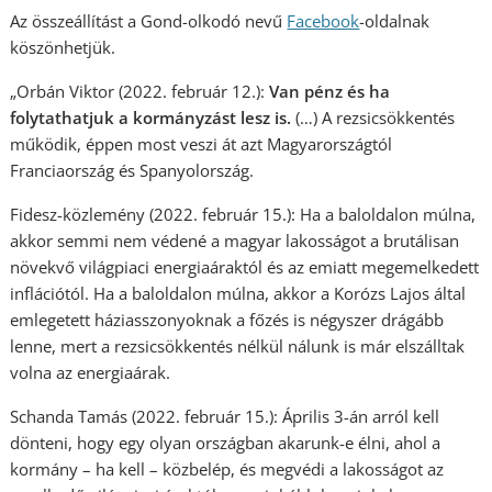
Az összeállítást a Gond-olkodó nevű
Facebook
-oldalnak
köszönhetjük.
„Orbán Viktor (2022. február 12.):
Van pénz és ha
folytathatjuk a kormányzást lesz is.
(…) A rezsicsökkentés
működik, éppen most veszi át azt Magyarországtól
Franciaország és Spanyolország.
Fidesz-közlemény (2022. február 15.): Ha a baloldalon múlna,
akkor semmi nem védené a magyar lakosságot a brutálisan
növekvő világpiaci energiaáraktól és az emiatt megemelkedett
inflációtól. Ha a baloldalon múlna, akkor a Korózs Lajos által
emlegetett háziasszonyoknak a főzés is négyszer drágább
lenne, mert a rezsicsökkentés nélkül nálunk is már elszálltak
volna az energiaárak.
Schanda Tamás (2022. február 15.): Április 3-án arról kell
dönteni, hogy egy olyan országban akarunk-e élni, ahol a
kormány – ha kell – közbelép, és megvédi a lakosságot az