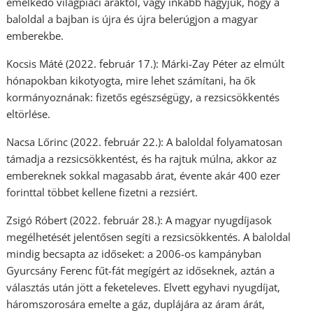
emelkedő világpiaci áraktól, vagy inkább hagyjuk, hogy a
baloldal a bajban is újra és újra belerúgjon a magyar
emberekbe.
Kocsis Máté (2022. február 17.): Márki-Zay Péter az elmúlt
hónapokban kikotyogta, mire lehet számítani, ha ők
kormányoznának: fizetős egészségügy, a rezsicsökkentés
eltörlése.
Nacsa Lőrinc (2022. február 22.): A baloldal folyamatosan
támadja a rezsicsökkentést, és ha rajtuk múlna, akkor az
embereknek sokkal magasabb árat, évente akár 400 ezer
forinttal többet kellene fizetni a rezsiért.
Zsigó Róbert (2022. február 28.): A magyar nyugdíjasok
megélhetését jelentősen segíti a rezsicsökkentés. A baloldal
mindig becsapta az időseket: a 2006-os kampányban
Gyurcsány Ferenc fűt-fát megígért az időseknek, aztán a
választás után jött a feketeleves. Elvett egyhavi nyugdíjat,
háromszorosára emelte a gáz, duplájára az áram árát,