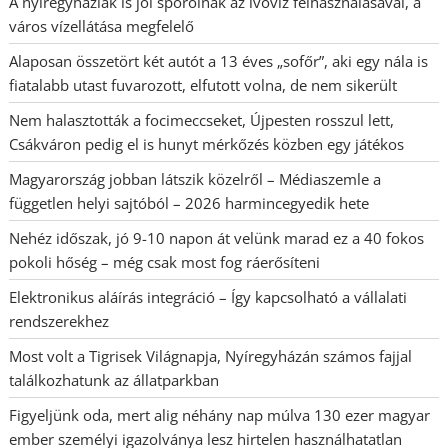
A nyíregyháziak is jól spórolnak az ivóvíz felhasználásával, a
város vízellátása megfelelő
Alaposan összetört két autót a 13 éves „sofőr”, aki egy nála is
fiatalabb utast fuvarozott, elfutott volna, de nem sikerült
Nem halasztották a focimeccseket, Újpesten rosszul lett,
Csákváron pedig el is hunyt mérkőzés közben egy játékos
Magyarország jobban látszik közelről – Médiaszemle a
független helyi sajtóból – 2026 harmincegyedik hete
Nehéz időszak, jó 9-10 napon át velünk marad ez a 40 fokos
pokoli hőség – még csak most fog ráerősíteni
Elektronikus aláírás integráció – Így kapcsolható a vállalati
rendszerekhez
Most volt a Tigrisek Világnapja, Nyíregyházán számos fajjal
találkozhatunk az állatparkban
Figyeljünk oda, mert alig néhány nap múlva 130 ezer magyar
ember személyi igazolványa lesz hirtelen használhatatlan