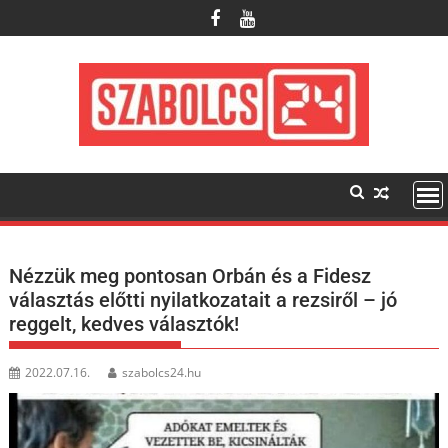
Skip
to
content
Nézzük meg pontosan Orbán és a Fidesz
választás előtti nyilatkozatait a rezsiről – jó
reggelt, kedves választók!
2022.07.16.
szabolcs24.hu