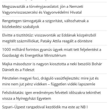
Megszavazták a törvényjavaslatot: jön a Nemzeti
Vagyonvisszaszerzési és Vagyonvédelmi Hivatal
Rengetegen támogatják a szigorítást, változhatnak a
közlekedési szabályok
Elvitte a tisztítótűz: visszavonták az Eddának közpénzből
megítélt százmilliókat, Pataky Attila reagált a döntésre
1000 milliárd forintos gyanús ügyek miatt tett feljelentést a
Gazdasági és Energetikai Minisztérium
Majka másodszor is nagyon kiosztotta a neki beszóló Bohár
Dánielt és a Fideszt
Pénztelen megyei foci, dráguló vasútfejlesztés: mire jut és
mire nem jut pénz vidéken – független vidéki lapszemle
Felsőoktatás: igen eredményes felvételi időszakra tekinthet
vissza a Nyíregyházi Egyetem
Szpari–Újpest rangadóval kezdődik ma este az NB I