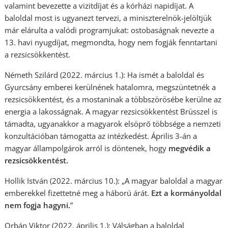
valamint bevezette a vizitdíjat és a kórházi napidíjat. A
baloldal most is ugyanezt tervezi, a miniszterelnök-jelöltjük
már elárulta a valódi programjukat: ostobaságnak nevezte a
13. havi nyugdíjat, megmondta, hogy nem fogják fenntartani
a rezsicsökkentést.
Németh Szilárd (2022. március 1.): Ha ismét a baloldal és
Gyurcsány emberei kerülnének hatalomra, megszüntetnék a
rezsicsökkentést, és a mostaninak a többszörösébe kerülne az
energia a lakosságnak. A magyar rezsicsökkentést Brüsszel is
támadta, ugyanakkor a magyarok elsöprő többsége a nemzeti
konzultációban támogatta az intézkedést. Április 3-án a
magyar állampolgárok arról is döntenek, hogy
megvédik a
rezsicsökkentést.
Hollik István (2022. március 10.): „A magyar baloldal a magyar
emberekkel fizettetné meg a háború árát.
Ezt a kormányoldal
nem fogja hagyni.
”
Orbán Viktor (2022. április 1.): Válságban a baloldal