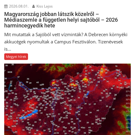
2026.08.01.
Kiss Lajos
Magyarország jobban látszik közelről –
Médiaszemle a független helyi sajtóból – 2026
harmincegyedik hete
Mit mutattak a Sajóból vett vízminták? A Debrecen környéki
akkucégek nyomultak a Campus Fesztiválon. Tizenévesek
is...
Megyei hírek