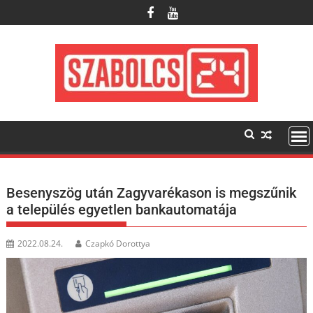
Skip
to
content
Besenyszög után Zagyvarékason is megszűnik
a település egyetlen bankautomatája
2022.08.24.
Czapkó Dorottya