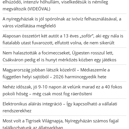
elhúzódó, intenzív hőhullám, viselkedésük is némileg
megváltozik (VIDEÓVAL)
A nyíregyháziak is jól spórolnak az ivóvíz felhasználásával, a
város vízellátása megfelelő
Alaposan összetört két autót a 13 éves „sofőr”, aki egy nála is
fiatalabb utast fuvarozott, elfutott volna, de nem sikerült
Nem halasztották a focimeccseket, Újpesten rosszul lett,
Csákváron pedig el is hunyt mérkőzés közben egy játékos
Magyarország jobban látszik közelről – Médiaszemle a
független helyi sajtóból – 2026 harmincegyedik hete
Nehéz időszak, jó 9-10 napon át velünk marad ez a 40 fokos
pokoli hőség – még csak most fog ráerősíteni
Elektronikus aláírás integráció – Így kapcsolható a vállalati
rendszerekhez
Most volt a Tigrisek Világnapja, Nyíregyházán számos fajjal
találkozhatunk az állatparkban