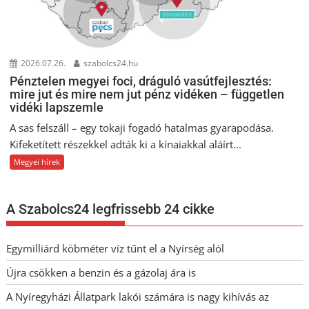
2026.07.26.
szabolcs24.hu
Pénztelen megyei foci, dráguló vasútfejlesztés:
mire jut és mire nem jut pénz vidéken – független
vidéki lapszemle
A sas felszáll – egy tokaji fogadó hatalmas gyarapodása.
Kifeketített részekkel adták ki a kínaiakkal aláírt...
Megyei hírek
A Szabolcs24 legfrissebb 24 cikke
Egymilliárd köbméter víz tűnt el a Nyírség alól
Újra csökken a benzin és a gázolaj ára is
A Nyíregyházi Állatpark lakói számára is nagy kihívás az