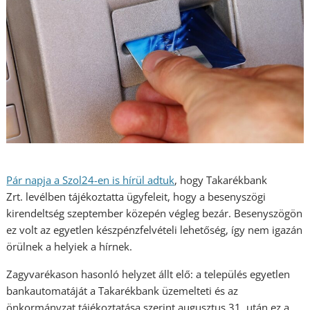
Pár napja a Szol24-en is hírül adtuk
, hogy Takarékbank
Zrt. levélben tájékoztatta ügyfeleit, hogy a besenyszögi
kirendeltség szeptember közepén végleg bezár. Besenyszögön
ez volt az egyetlen készpénzfelvételi lehetőség, így nem igazán
örülnek a helyiek a hírnek.
Zagyvarékason hasonló helyzet állt elő: a település egyetlen
bankautomatáját a Takarékbank üzemelteti és az
önkormányzat tájékoztatása szerint augusztus 31, után ez a