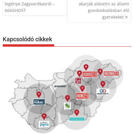
navigáció
legénye Zagyvarékasról –
akarják alávetni az állami
666GHOST
gondoskodásban élő
gyerekeket
Kapcsolódó cikkek