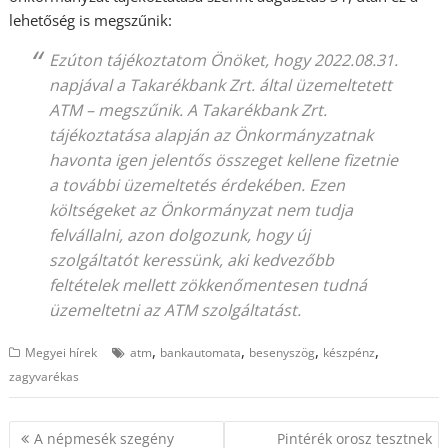
lehetőség is megszűnik:
Ezúton tájékoztatom Önöket, hogy 2022.08.31.
napjával a Takarékbank Zrt. által üzemeltetett
ATM – megszűnik. A Takarékbank Zrt.
tájékoztatása alapján az Önkormányzatnak
havonta igen jelentős összeget kellene fizetnie
a további üzemeltetés érdekében. Ezen
költségeket az Önkormányzat nem tudja
felvállalni, azon dolgozunk, hogy új
szolgáltatót keressünk, aki kedvezőbb
feltételek mellett zökkenőmentesen tudná
üzemeltetni az ATM szolgáltatást.
,
,
,
,
Megyei hírek
atm
bankautomata
besenyszög
készpénz
zagyvarékas
Bejegyzés
A népmesék szegény
Pintérék orosz tesztnek