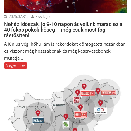
2026.07.31.
Kiss Lajos
Nehéz időszak, jó 9-10 napon át velünk marad ez a
40 fokos pokoli hőség – még csak most fog
ráerősíteni
A június végi hőhullám is rekordokat döntögetett hazánkban,
ez viszont még hosszabbnak és még keservesebbnek
mutatja...
Megyei hírek