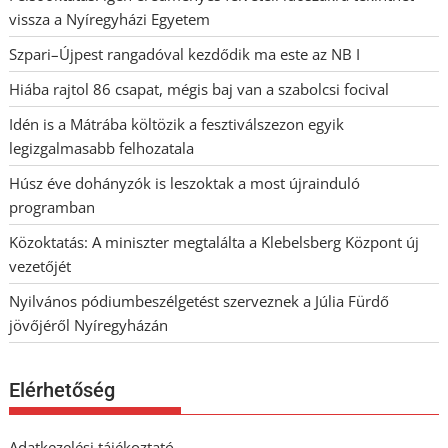
vissza a Nyíregyházi Egyetem
Szpari–Újpest rangadóval kezdődik ma este az NB I
Hiába rajtol 86 csapat, mégis baj van a szabolcsi focival
Idén is a Mátrába költözik a fesztiválszezon egyik
legizgalmasabb felhozatala
Húsz éve dohányzók is leszoktak a most újrainduló
programban
Közoktatás: A miniszter megtalálta a Klebelsberg Központ új
vezetőjét
Nyilvános pódiumbeszélgetést szerveznek a Júlia Fürdő
jövőjéről Nyíregyházán
Elérhetőség
Adatkezelési tájékoztató