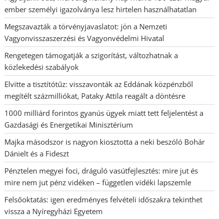
ember személyi igazolványa lesz hirtelen használhatatlan
Megszavazták a törvényjavaslatot: jön a Nemzeti
Vagyonvisszaszerzési és Vagyonvédelmi Hivatal
Rengetegen támogatják a szigorítást, változhatnak a
közlekedési szabályok
Elvitte a tisztítótűz: visszavonták az Eddának közpénzből
megítélt százmilliókat, Pataky Attila reagált a döntésre
1000 milliárd forintos gyanús ügyek miatt tett feljelentést a
Gazdasági és Energetikai Minisztérium
Majka másodszor is nagyon kiosztotta a neki beszóló Bohár
Dánielt és a Fideszt
Pénztelen megyei foci, dráguló vasútfejlesztés: mire jut és
mire nem jut pénz vidéken – független vidéki lapszemle
Felsőoktatás: igen eredményes felvételi időszakra tekinthet
vissza a Nyíregyházi Egyetem