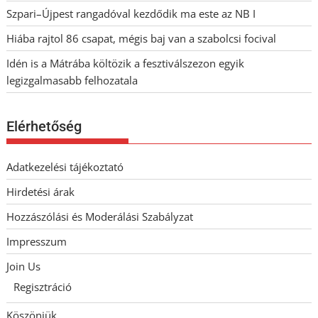
Szpari–Újpest rangadóval kezdődik ma este az NB I
Hiába rajtol 86 csapat, mégis baj van a szabolcsi focival
Idén is a Mátrába költözik a fesztiválszezon egyik
legizgalmasabb felhozatala
Elérhetőség
Adatkezelési tájékoztató
Hirdetési árak
Hozzászólási és Moderálási Szabályzat
Impresszum
Join Us
Regisztráció
Köszönjük