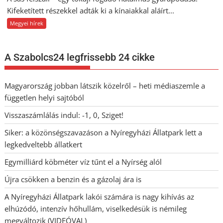
Kifeketített részekkel adták ki a kínaiakkal aláírt...
Megyei hírek
A Szabolcs24 legfrissebb 24 cikke
Magyarország jobban látszik közelről – heti médiaszemle a
független helyi sajtóból
Visszaszámlálás indul: -1, 0, Sziget!
Siker: a közönségszavazáson a Nyíregyházi Állatpark lett a
legkedveltebb állatkert
Egymilliárd köbméter víz tűnt el a Nyírség alól
Újra csökken a benzin és a gázolaj ára is
A Nyíregyházi Állatpark lakói számára is nagy kihívás az
elhúzódó, intenzív hőhullám, viselkedésük is némileg
megváltozik (VIDEÓVAL)