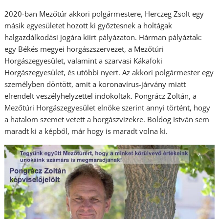
2020-ban Mezőtúr akkori polgármestere, Herczeg Zsolt egy
másik egyesületet hozott ki győztesnek a holtágak
halgazdálkodási jogára kiírt pályázaton. Hárman pályáztak:
egy Békés megyei horgászszervezet, a Mezőtúri
Horgászegyesület, valamint a szarvasi Kákafoki
Horgászegyesület, és utóbbi nyert. Az akkori polgármester egy
személyben döntött, amit a koronavírus-járvány miatt
elrendelt veszélyhelyzettel indokoltak. Pongrácz Zoltán, a
Mezőtúri Horgászegyesület elnöke szerint annyi történt, hogy
a hatalom szemet vetett a horgászvizekre. Boldog István sem
maradt ki a képből, már hogy is maradt volna ki.