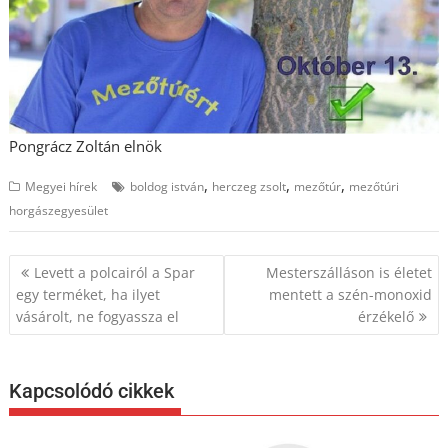
Pongrácz Zoltán elnök
,
,
,
Megyei hírek
boldog istván
herczeg zsolt
mezőtúr
mezőtúri
horgászegyesület
Bejegyzés
Levett a polcairól a Spar
Mesterszálláson is életet
navigáció
egy terméket, ha ilyet
mentett a szén-monoxid
vásárolt, ne fogyassza el
érzékelő
Kapcsolódó cikkek