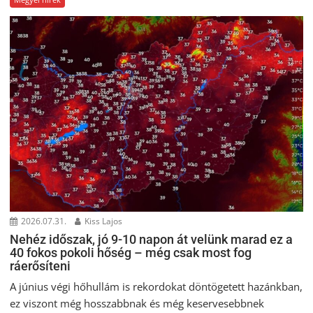
2026.07.31.
Kiss Lajos
Nehéz időszak, jó 9-10 napon át velünk marad ez a
40 fokos pokoli hőség – még csak most fog
ráerősíteni
A június végi hőhullám is rekordokat döntögetett hazánkban,
ez viszont még hosszabbnak és még keservesebbnek