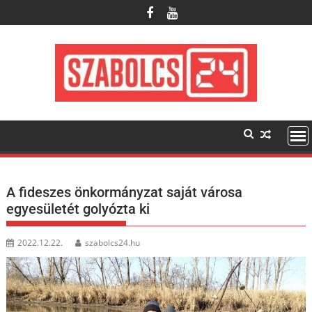
Skip
to
content
A fideszes önkormányzat saját városa
egyesületét golyózta ki
2022.12.22.
szabolcs24.hu