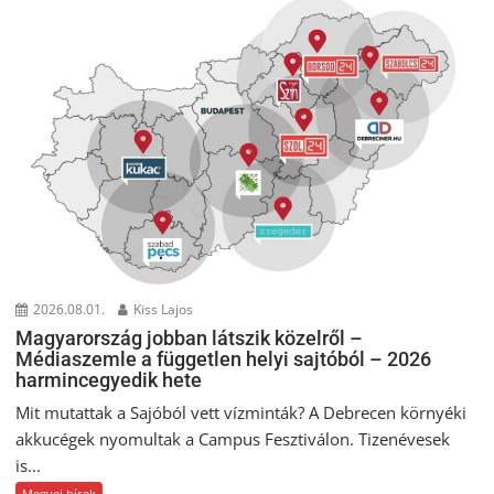
2026.08.01.
Kiss Lajos
Magyarország jobban látszik közelről –
Médiaszemle a független helyi sajtóból – 2026
harmincegyedik hete
Mit mutattak a Sajóból vett vízminták? A Debrecen környéki
akkucégek nyomultak a Campus Fesztiválon. Tizenévesek
is...
Megyei hírek