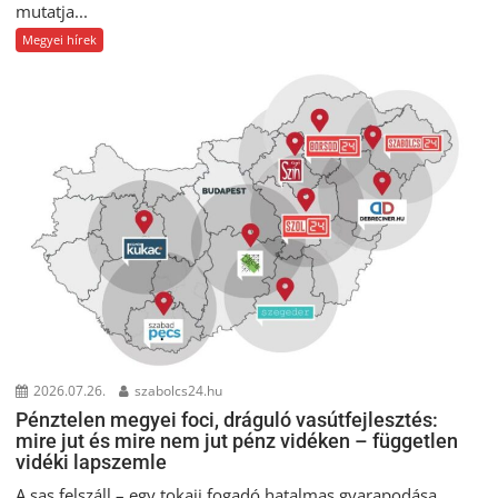
mutatja...
Megyei hírek
2026.07.26.
szabolcs24.hu
Pénztelen megyei foci, dráguló vasútfejlesztés:
mire jut és mire nem jut pénz vidéken – független
vidéki lapszemle
A sas felszáll – egy tokaji fogadó hatalmas gyarapodása.