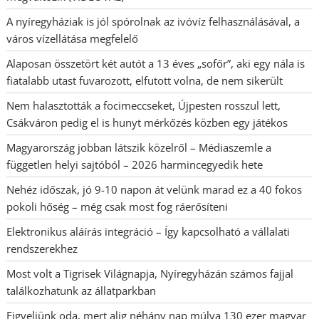
A nyíregyháziak is jól spórolnak az ivóvíz felhasználásával, a
város vízellátása megfelelő
Alaposan összetört két autót a 13 éves „sofőr”, aki egy nála is
fiatalabb utast fuvarozott, elfutott volna, de nem sikerült
Nem halasztották a focimeccseket, Újpesten rosszul lett,
Csákváron pedig el is hunyt mérkőzés közben egy játékos
Magyarország jobban látszik közelről – Médiaszemle a
független helyi sajtóból – 2026 harmincegyedik hete
Nehéz időszak, jó 9-10 napon át velünk marad ez a 40 fokos
pokoli hőség – még csak most fog ráerősíteni
Elektronikus aláírás integráció – Így kapcsolható a vállalati
rendszerekhez
Most volt a Tigrisek Világnapja, Nyíregyházán számos fajjal
találkozhatunk az állatparkban
Figyeljünk oda, mert alig néhány nap múlva 130 ezer magyar