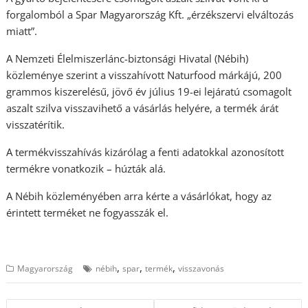
forgalomból a Spar Magyarország Kft. „érzékszervi elváltozás
miatt”.
A Nemzeti Élelmiszerlánc-biztonsági Hivatal (Nébih)
közleménye szerint a visszahívott Naturfood márkájú, 200
grammos kiszerelésű, jövő év július 19-ei lejáratú csomagolt
aszalt szilva visszavihető a vásárlás helyére, a termék árát
visszatérítik.
A termékvisszahívás kizárólag a fenti adatokkal azonosított
termékre vonatkozik – húzták alá.
A Nébih közleményében arra kérte a vásárlókat, hogy az
érintett terméket ne fogyasszák el.
,
,
,
Magyarország
nébih
spar
termék
visszavonás
Bejegyzés