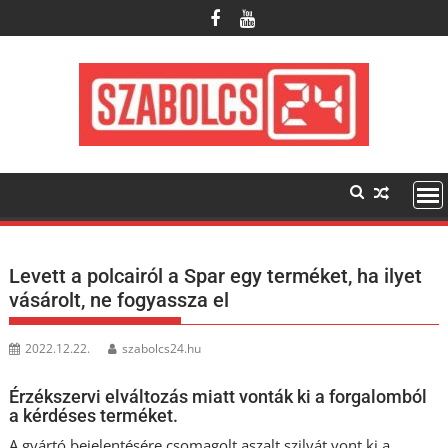
Skip
to
content
Levett a polcairól a Spar egy terméket, ha ilyet
vásárolt, ne fogyassza el
2022.12.22.
szabolcs24.hu
Érzékszervi elváltozás miatt vonták ki a forgalomból
a kérdéses terméket.
A gyártó bejelentésére csomagolt aszalt szilvát vont ki a