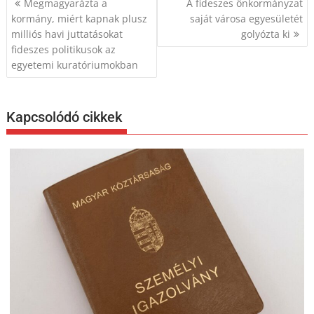
Megmagyarázta a
A fideszes önkormányzat
navigáció
kormány, miért kapnak plusz
saját városa egyesületét
milliós havi juttatásokat
golyózta ki
fideszes politikusok az
egyetemi kuratóriumokban
Kapcsolódó cikkek