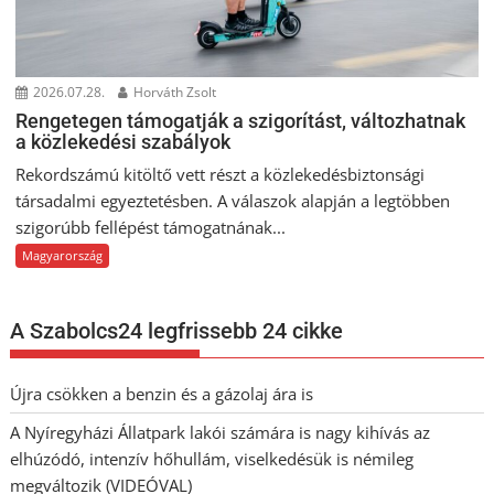
2026.07.28.
Horváth Zsolt
Rengetegen támogatják a szigorítást, változhatnak
a közlekedési szabályok
Rekordszámú kitöltő vett részt a közlekedésbiztonsági
társadalmi egyeztetésben. A válaszok alapján a legtöbben
szigorúbb fellépést támogatnának...
Magyarország
A Szabolcs24 legfrissebb 24 cikke
Újra csökken a benzin és a gázolaj ára is
A Nyíregyházi Állatpark lakói számára is nagy kihívás az
elhúzódó, intenzív hőhullám, viselkedésük is némileg
megváltozik (VIDEÓVAL)