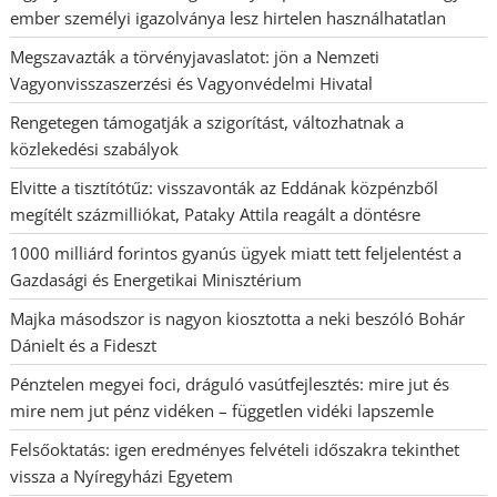
ember személyi igazolványa lesz hirtelen használhatatlan
Megszavazták a törvényjavaslatot: jön a Nemzeti
Vagyonvisszaszerzési és Vagyonvédelmi Hivatal
Rengetegen támogatják a szigorítást, változhatnak a
közlekedési szabályok
Elvitte a tisztítótűz: visszavonták az Eddának közpénzből
megítélt százmilliókat, Pataky Attila reagált a döntésre
1000 milliárd forintos gyanús ügyek miatt tett feljelentést a
Gazdasági és Energetikai Minisztérium
Majka másodszor is nagyon kiosztotta a neki beszóló Bohár
Dánielt és a Fideszt
Pénztelen megyei foci, dráguló vasútfejlesztés: mire jut és
mire nem jut pénz vidéken – független vidéki lapszemle
Felsőoktatás: igen eredményes felvételi időszakra tekinthet
vissza a Nyíregyházi Egyetem