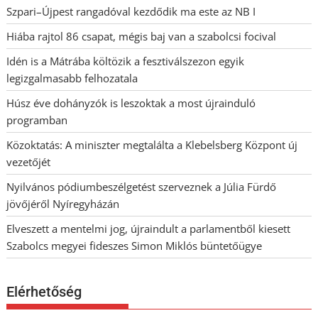
Szpari–Újpest rangadóval kezdődik ma este az NB I
Hiába rajtol 86 csapat, mégis baj van a szabolcsi focival
Idén is a Mátrába költözik a fesztiválszezon egyik
legizgalmasabb felhozatala
Húsz éve dohányzók is leszoktak a most újrainduló
programban
Közoktatás: A miniszter megtalálta a Klebelsberg Központ új
vezetőjét
Nyilvános pódiumbeszélgetést szerveznek a Júlia Fürdő
jövőjéről Nyíregyházán
Elveszett a mentelmi jog, újraindult a parlamentből kiesett
Szabolcs megyei fideszes Simon Miklós büntetőügye
Elérhetőség