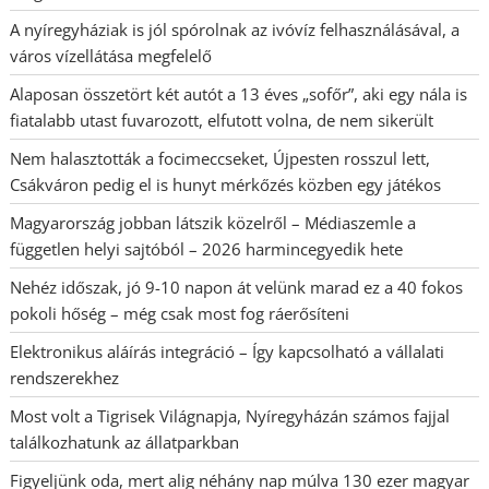
A nyíregyháziak is jól spórolnak az ivóvíz felhasználásával, a
város vízellátása megfelelő
Alaposan összetört két autót a 13 éves „sofőr”, aki egy nála is
fiatalabb utast fuvarozott, elfutott volna, de nem sikerült
Nem halasztották a focimeccseket, Újpesten rosszul lett,
Csákváron pedig el is hunyt mérkőzés közben egy játékos
Magyarország jobban látszik közelről – Médiaszemle a
független helyi sajtóból – 2026 harmincegyedik hete
Nehéz időszak, jó 9-10 napon át velünk marad ez a 40 fokos
pokoli hőség – még csak most fog ráerősíteni
Elektronikus aláírás integráció – Így kapcsolható a vállalati
rendszerekhez
Most volt a Tigrisek Világnapja, Nyíregyházán számos fajjal
találkozhatunk az állatparkban
Figyeljünk oda, mert alig néhány nap múlva 130 ezer magyar