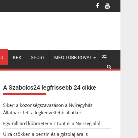
LD
KÉK
SPORT
MÉG TÖBB ROVAT
A Szabolcs24 legfrissebb 24 cikke
Siker: a közönségszavazáson a Nyíregyházi
Állatpark lett a legkedveltebb állatkert
Egymilliárd köbméter víz tűnt el a Nyírség alól
Újra csökken a benzin és a gázolaj ára is