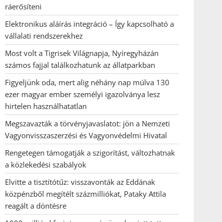
ráerősíteni
Elektronikus aláírás integráció – Így kapcsolható a
vállalati rendszerekhez
Most volt a Tigrisek Világnapja, Nyíregyházán
számos fajjal találkozhatunk az állatparkban
Figyeljünk oda, mert alig néhány nap múlva 130
ezer magyar ember személyi igazolványa lesz
hirtelen használhatatlan
Megszavazták a törvényjavaslatot: jön a Nemzeti
Vagyonvisszaszerzési és Vagyonvédelmi Hivatal
Rengetegen támogatják a szigorítást, változhatnak
a közlekedési szabályok
Elvitte a tisztítótűz: visszavonták az Eddának
közpénzből megítélt százmilliókat, Pataky Attila
reagált a döntésre