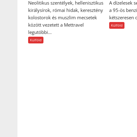
Neolitikus szentélyek, hellenisztikus
A dízelesek s
királysírok, római hidak, keresztény
a 95-ös benz
kolostorok és muszlim mecsetek
kétszeresen d
között vezetett a Mettravel
Külföld
legutóbbi...
Külföld