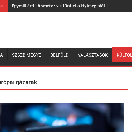
Egymilliárd köbméter víz tűnt el a Nyírség alól
nk
ZA
SZSZB MEGYE
BELFÖLD
VÁLASZTÁSOK
KÜLFÖ
európai gázárak