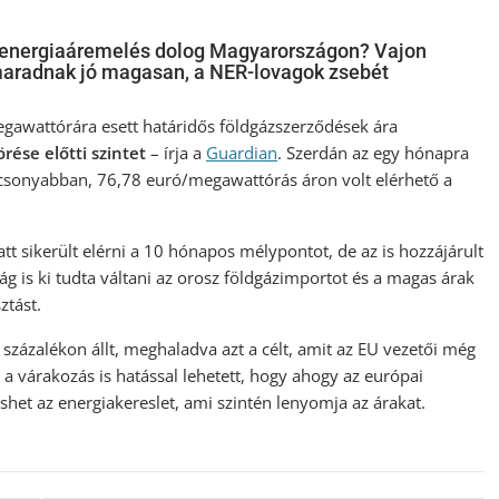
ús energiaáremelés dolog Magyarországon? Vajon
 maradnak jó magasan, a NER-lovagok zsebét
gawattórára esett határidős földgázszerződések ára
rése előtti szintet
– írja a
Guardian
. Szerdán az egy hónapra
acsonyabban, 76,78 euró/megawattórás áron volt elérhető a
iatt sikerült elérni a 10 hónapos mélypontot, de az is hozzájárult
g is ki tudta váltani az orosz földgázimportot és a magas árak
ztást.
 százalékon állt, meghaladva azt a célt, amit az EU vezetői még
 a várakozás is hatással lehetett, hogy ahogy az európai
eshet az energiakereslet, ami szintén lenyomja az árakat.