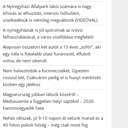
A Nyíregyházi Állatpark lakói számára is nagy
kihívás az elhúzódó, intenzív hőhullám,
viselkedésük is némileg megváltozik (VIDEÓVAL)
A nyíregyháziak is jól spórolnak az ivóvíz
felhasználásával, a város vízellátása megfelelő
Alaposan összetört két autót a 13 éves „sofőr”, aki
egy nála is fiatalabb utast fuvarozott, elfutott
volna, de nem sikerült
Nem halasztották a focimeccseket, Újpesten
rosszul lett, Csákváron pedig el is hunyt mérkőzés
közben egy játékos
Magyarország jobban látszik közelről –
Médiaszemle a független helyi sajtóból – 2026
harmincegyedik hete
Nehéz időszak, jó 9-10 napon át velünk marad ez a
40 fokos pokoli hőség – még csak most fog