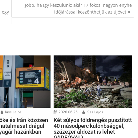
Jobb, ha így készülünk: akár 17 fokos, nagyon enyhe
z egy
időjárással köszönthetjük az újévet
Kiss Lajos
2026.06.25.
Kiss Lajos
öke és Irán közösen
Két súlyos földrengés pusztított
 hatalmasat drágul
40 másodperc különbséggel,
yagár hazánkban
százezer áldozat is lehet
(VIDEÓVAL)