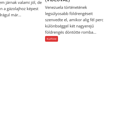
em járnak valami jól, de
Venezuela történetének
in a gázolajhoz képest
legsúlyosabb földrengéseit
rágul már...
szenvedte el, amikor alig fél perc
különbséggel két nagyerejű
földrengés döntötte romba...
Külföld