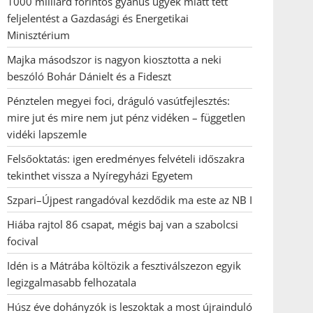
1000 milliárd forintos gyanús ügyek miatt tett
feljelentést a Gazdasági és Energetikai
Minisztérium
Majka másodszor is nagyon kiosztotta a neki
beszóló Bohár Dánielt és a Fideszt
Pénztelen megyei foci, dráguló vasútfejlesztés:
mire jut és mire nem jut pénz vidéken – független
vidéki lapszemle
Felsőoktatás: igen eredményes felvételi időszakra
tekinthet vissza a Nyíregyházi Egyetem
Szpari–Újpest rangadóval kezdődik ma este az NB I
Hiába rajtol 86 csapat, mégis baj van a szabolcsi
focival
Idén is a Mátrába költözik a fesztiválszezon egyik
legizgalmasabb felhozatala
Húsz éve dohányzók is leszoktak a most újrainduló