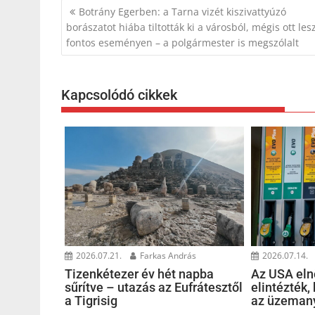
Bejegyzés
Botrány Egerben: a Tarna vizét kiszivattyúzó
navigáció
borászatot hiába tiltották ki a városból, mégis ott les
fontos eseményen – a polgármester is megszólalt
Kapcsolódó cikkek
2026.07.21.
Farkas András
2026.07.14.
Tizenkétezer év hét napba
Az USA eln
sűrítve – utazás az Eufrátesztől
elintézték,
a Tigrisig
az üzeman