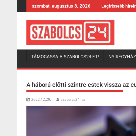
Skip
szombat, augusztus 8, 2026
Legfrissebb hírei
to
content
TÁMOGASSA A SZABOLCS24-ET!
NYÍREGYHÁ
A háború előtti szintre estek vissza az 
2022.12.29.
szabolcs24.hu