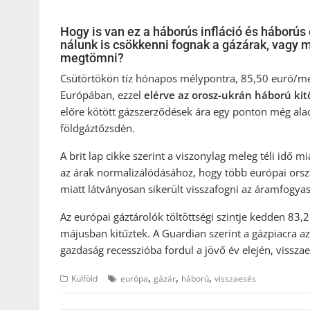
Hogy is van ez a háborús infláció és hábor
nálunk is csökkenni fognak a gázárak, vagy
megtömni?
Csütörtökön tíz hónapos mélypontra, 85,50 euró/me
Európában, ezzel
elérve az orosz-ukrán háború kitö
előre kötött gázszerződések ára egy ponton még al
földgáztőzsdén.
A brit lap cikke szerint a viszonylag meleg téli idő m
az árak normalizálódásához, hogy több európai orszá
miatt látványosan sikerült visszafogni az áramfogyas
Az európai gáztárolók töltöttségi szintje kedden 83,2
májusban kitűztek. A Guardian szerint a gázpiacra az
gazdaság recesszióba fordul a jövő év elején, vissza
,
,
,
Külföld
európa
gázár
háború
visszaesés