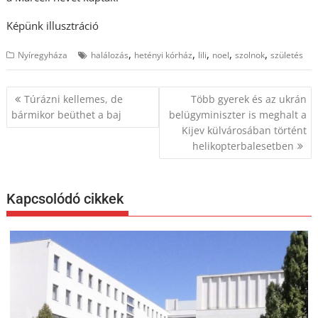
Képünk illusztráció
,
,
,
,
,
Nyíregyháza
halálozás
hetényi kórház
lili
noel
szolnok
születés
Bejegyzés
Túrázni kellemes, de
Több gyerek és az ukrán
navigáció
bármikor beüthet a baj
belügyminiszter is meghalt a
Kijev külvárosában történt
helikopterbalesetben
Kapcsolódó cikkek