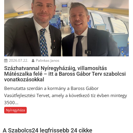
2026.07.22.
Palinkas Janos
Százhatvannal Nyíregyházáig, villamosítás
Mátészalka felé – itt a Baross Gábor Terv szabolcsi
vonatkozásokkal
Bemutatta szerdán a kormány a Baross Gábor
Vasútfejlesztési Tervet, amely a következő tíz évben mintegy
3500...
Nyíregyháza
A Szabolcs24 legfrissebb 24 cikke