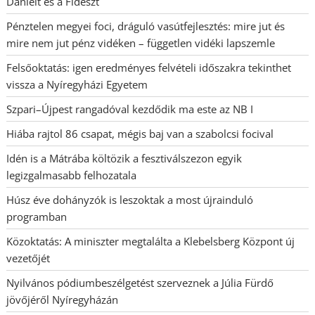
Dánielt és a Fideszt
Pénztelen megyei foci, dráguló vasútfejlesztés: mire jut és
mire nem jut pénz vidéken – független vidéki lapszemle
Felsőoktatás: igen eredményes felvételi időszakra tekinthet
vissza a Nyíregyházi Egyetem
Szpari–Újpest rangadóval kezdődik ma este az NB I
Hiába rajtol 86 csapat, mégis baj van a szabolcsi focival
Idén is a Mátrába költözik a fesztiválszezon egyik
legizgalmasabb felhozatala
Húsz éve dohányzók is leszoktak a most újrainduló
programban
Közoktatás: A miniszter megtalálta a Klebelsberg Központ új
vezetőjét
Nyilvános pódiumbeszélgetést szerveznek a Júlia Fürdő
jövőjéről Nyíregyházán