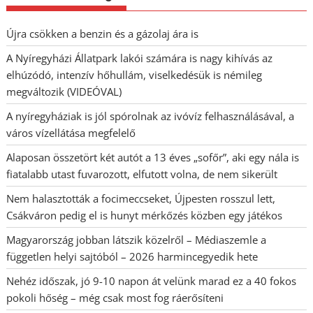
Újra csökken a benzin és a gázolaj ára is
A Nyíregyházi Állatpark lakói számára is nagy kihívás az
elhúzódó, intenzív hőhullám, viselkedésük is némileg
megváltozik (VIDEÓVAL)
A nyíregyháziak is jól spórolnak az ivóvíz felhasználásával, a
város vízellátása megfelelő
Alaposan összetört két autót a 13 éves „sofőr”, aki egy nála is
fiatalabb utast fuvarozott, elfutott volna, de nem sikerült
Nem halasztották a focimeccseket, Újpesten rosszul lett,
Csákváron pedig el is hunyt mérkőzés közben egy játékos
Magyarország jobban látszik közelről – Médiaszemle a
független helyi sajtóból – 2026 harmincegyedik hete
Nehéz időszak, jó 9-10 napon át velünk marad ez a 40 fokos
pokoli hőség – még csak most fog ráerősíteni