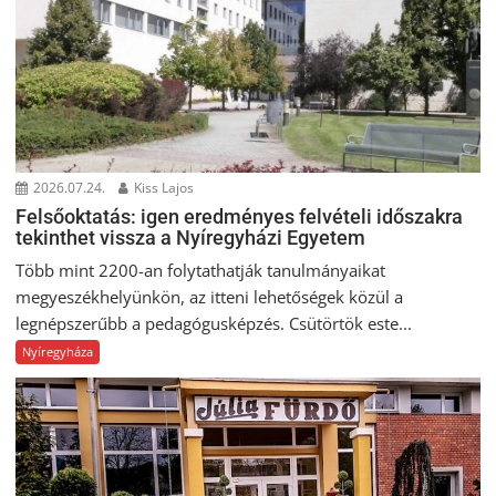
2026.07.24.
Kiss Lajos
Felsőoktatás: igen eredményes felvételi időszakra
tekinthet vissza a Nyíregyházi Egyetem
Több mint 2200-an folytathatják tanulmányaikat
megyeszékhelyünkön, az itteni lehetőségek közül a
legnépszerűbb a pedagógusképzés. Csütörtök este...
Nyíregyháza