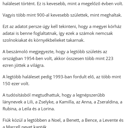
haláleset történt. Ez is kevesebb, mint a megelőző évben volt.
Vagyis több mint 900-al kevesebb születtek, mint meghaltak.
Ezt az adatot persze úgy kell tekinteni, hogy a megyei kórház
adatai is benne foglaltatnak, így ezek a számok nemcsak
szolnokiakat és környékbelieket takarnak.
A beszámoló megjegyezte, hogy a legtöbb születés az
országban 1954-ben volt, akkor összesen több mint 223
ezren jöttek a világra.
A legtöbb haláleset pedig 1993-ban fordult elő, az több mint
150 ezer volt.
A tudósításból megtudhattuk, hogy a legnépszerűbb
lánynevek a Lili, a Zselyke, a Kamilla, az Anna, a Zseraldina, a
Rubina, a Leila és a Lorina.
Fiúk közül a legtöbben a Noel, a Benett, a Bence, a Levente és
a Marcell nevet kapták.