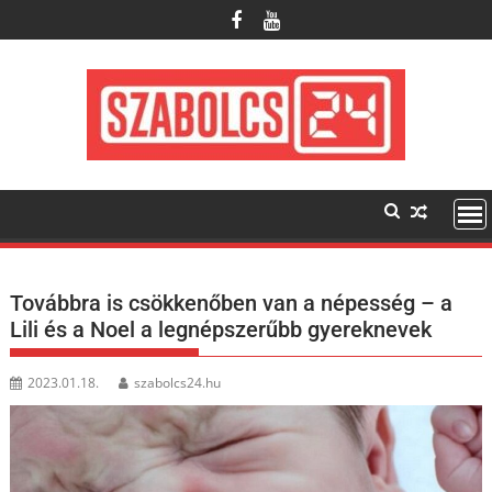
Skip
to
content
Továbbra is csökkenőben van a népesség – a
Lili és a Noel a legnépszerűbb gyereknevek
2023.01.18.
szabolcs24.hu