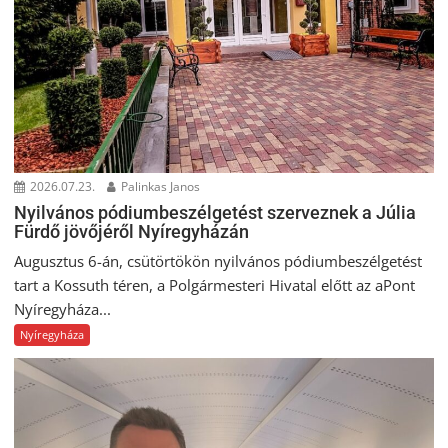
2026.07.23.
Palinkas Janos
Nyilvános pódiumbeszélgetést szerveznek a Júlia
Fürdő jövőjéről Nyíregyházán
Augusztus 6-án, csütörtökön nyilvános pódiumbeszélgetést
tart a Kossuth téren, a Polgármesteri Hivatal előtt az aPont
Nyíregyháza...
Nyíregyháza