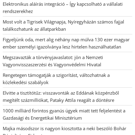
Elektronikus aláírás integráció – Így kapcsolható a vállalati
rendszerekhez
Most volt a Tigrisek Világnapja, Nyíregyházán számos fajjal
találkozhatunk az állatparkban
Figyeljünk oda, mert alig néhány nap múlva 130 ezer magyar
ember személyi igazolványa lesz hirtelen használhatatlan
Megszavazták a törvényjavaslatot: jön a Nemzeti
Vagyonvisszaszerzési és Vagyonvédelmi Hivatal
Rengetegen támogatják a szigorítást, változhatnak a
közlekedési szabályok
Elvitte a tisztítótűz: visszavonták az Eddának közpénzből
megítélt százmilliókat, Pataky Attila reagált a döntésre
1000 milliárd forintos gyanús ügyek miatt tett feljelentést a
Gazdasági és Energetikai Minisztérium
Majka másodszor is nagyon kiosztotta a neki beszóló Bohár