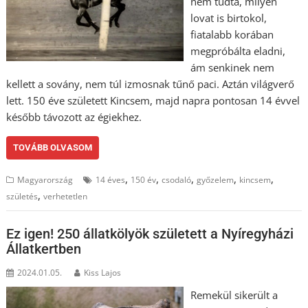
nem tudta, milyen
lovat is birtokol,
fiatalabb korában
megpróbálta eladni,
ám senkinek nem
kellett a sovány, nem túl izmosnak tűnő paci. Aztán világverő
lett. 150 éve született Kincsem, majd napra pontosan 14 évvel
később távozott az égiekhez.
TOVÁBB OLVASOM
,
,
,
,
,
Magyarország
14 éves
150 év
csodaló
győzelem
kincsem
,
születés
verhetetlen
Ez igen! 250 állatkölyök született a Nyíregyházi
Állatkertben
2024.01.05.
Kiss Lajos
Remekül sikerült a