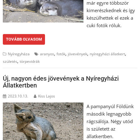
már egyre többször
kimerészkednek és így
készülhettek el ezek a
cuki fotók róluk.
TOVÁBB OLVASOM
,
,
,
,
Nyíregyháza
aranyos
fotók
jövevények
nyíregyházi állatkert
,
születés
törpevidrák
Új, nagyon édes jövevények a Nyíregyházi
Állatkertben
2023.10.13.
Kiss Lajos
A pampanyúl Földünk
második legnagyobb
rágcsálója. Négy utód
is született az
állatkertben.