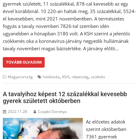
gyermek született, 11 százalékkal, 878-cal kevesebb az egy
évvel korábbinál. 10 220-an haltak meg, 35 százalékkal, 5524-
el kevesebben, mint 2021 novemberében. A természetes
fogyás a tavaly novemberi 7826-tal szemben idén
ugyanebben a hónapban 3180 volt. A KSH szerint a jelentős
csökkenés oka a koronavírus-járvány negyedik hullámának
tavaly novemberi magas bázisértéke. A járvány előtti…
TOVÁBB OLVASOM
,
,
,
Magyarország
halálozás
KSH
népesség
születés
A tavalyihoz képest 12 százalékkal kevesebb
gyerek született októberben
2022.11.28.
Czapkó Dorottya
Az előzetes adatok
szerint októberben
7361 gyermek