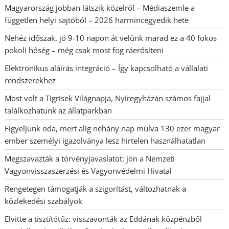
Magyarország jobban látszik közelről – Médiaszemle a
független helyi sajtóból – 2026 harmincegyedik hete
Nehéz időszak, jó 9-10 napon át velünk marad ez a 40 fokos
pokoli hőség – még csak most fog ráerősíteni
Elektronikus aláírás integráció – Így kapcsolható a vállalati
rendszerekhez
Most volt a Tigrisek Világnapja, Nyíregyházán számos fajjal
találkozhatunk az állatparkban
Figyeljünk oda, mert alig néhány nap múlva 130 ezer magyar
ember személyi igazolványa lesz hirtelen használhatatlan
Megszavazták a törvényjavaslatot: jön a Nemzeti
Vagyonvisszaszerzési és Vagyonvédelmi Hivatal
Rengetegen támogatják a szigorítást, változhatnak a
közlekedési szabályok
Elvitte a tisztítótűz: visszavonták az Eddának közpénzből