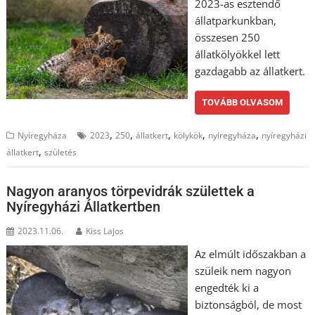
2023-as esztendő
állatparkunkban,
összesen 250
állatkölyökkel lett
gazdagabb az állatkert.
TOVÁBB OLVASOM
,
,
,
,
,
Nyíregyháza
2023
250
állatkert
kölykök
nyíregyháza
nyíregyházi
,
állatkert
születés
Nagyon aranyos törpevidrák születtek a
Nyíregyházi Állatkertben
2023.11.06.
Kiss Lajos
Az elmúlt időszakban a
szüleik nem nagyon
engedték ki a
biztonságból, de most