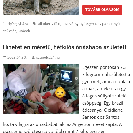
TOVÁBB OLVASOM
,
,
,
,
,
Nyíregyháza
állatkert
föld
jövevény
nyíregyháza
pampanyúl
,
születés
utódok
Hihetetlen méretű, hétkilós óriásbaba született
2023.01.30.
szabolcs24.hu
Egészen pontosan 7,3
kilogrammal született a
gyermek, ami a duplája
annak, amekkora egy
átlagos súllyal születő
csöppség. Egy brazil
édesanya, Cleidiane
Santos dos Santos
hozta világra az óriásbabát, aki az Angerson nevet kapta. A
csecsemő születési súlya több mint 7 kiló, egészen