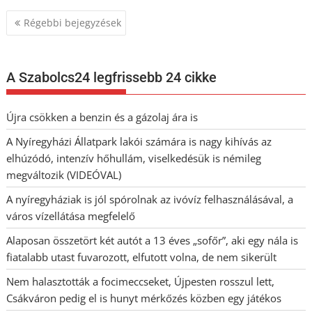
Bejegyzés
Régebbi bejegyzések
navigáció
A Szabolcs24 legfrissebb 24 cikke
Újra csökken a benzin és a gázolaj ára is
A Nyíregyházi Állatpark lakói számára is nagy kihívás az
elhúzódó, intenzív hőhullám, viselkedésük is némileg
megváltozik (VIDEÓVAL)
A nyíregyháziak is jól spórolnak az ivóvíz felhasználásával, a
város vízellátása megfelelő
Alaposan összetört két autót a 13 éves „sofőr”, aki egy nála is
fiatalabb utast fuvarozott, elfutott volna, de nem sikerült
Nem halasztották a focimeccseket, Újpesten rosszul lett,
Csákváron pedig el is hunyt mérkőzés közben egy játékos