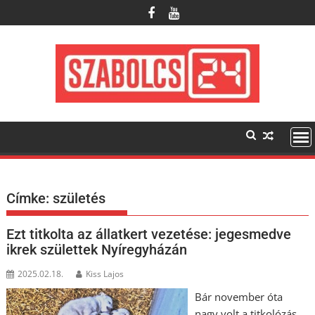
Skip
to
content
Címke:
születés
Ezt titkolta az állatkert vezetése: jegesmedve
ikrek születtek Nyíregyházán
2025.02.18.
Kiss Lajos
Bár november óta
nagy volt a titkolózás,