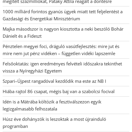
megítélt százmilliókat, Pataky Attila reagált a döntésre
1000 milliárd forintos gyanús ügyek miatt tett feljelentést a
Gazdasági és Energetikai Minisztérium
Majka másodszor is nagyon kiosztotta a neki beszóló Bohár
Dánielt és a Fideszt
Pénztelen megyei foci, dráguló vasútfejlesztés: mire jut és
mire nem jut pénz vidéken – független vidéki lapszemle
Felsőoktatás: igen eredményes felvételi időszakra tekinthet
vissza a Nyíregyházi Egyetem
Szpari–Újpest rangadóval kezdődik ma este az NB I
Hiába rajtol 86 csapat, mégis baj van a szabolcsi focival
Idén is a Mátrába költözik a fesztiválszezon egyik
legizgalmasabb felhozatala
Húsz éve dohányzók is leszoktak a most újrainduló
programban