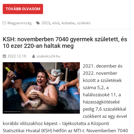
TOVÁBB OLVASOM
,
,
,
Magyarország
2023
első
kisbaba
születés
KSH: novemberben 7040 gyermek született, és
10 ezer 220-an haltak meg
2022.12.19.
szabolcs24.hu
2021. december és
2022. november
között a születések
száma 5,2, a
halálozásoké 11, a
házasságkötéseké
pedig 7,6 százalékkal
csökkent az egy évvel
korábbi időszakhoz képest – tájékoztatta a Központi
Statisztikai Hivatal (KSH) hétfőn az MTI-t. Novemberben 7040