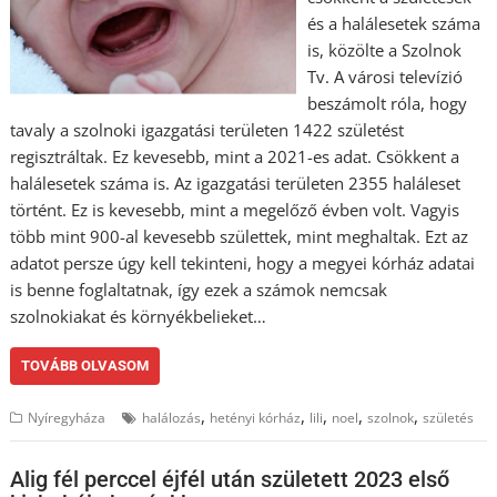
és a halálesetek száma
is, közölte a Szolnok
Tv. A városi televízió
beszámolt róla, hogy
tavaly a szolnoki igazgatási területen 1422 születést
regisztráltak. Ez kevesebb, mint a 2021-es adat. Csökkent a
halálesetek száma is. Az igazgatási területen 2355 haláleset
történt. Ez is kevesebb, mint a megelőző évben volt. Vagyis
több mint 900-al kevesebb születtek, mint meghaltak. Ezt az
adatot persze úgy kell tekinteni, hogy a megyei kórház adatai
is benne foglaltatnak, így ezek a számok nemcsak
szolnokiakat és környékbelieket…
TOVÁBB OLVASOM
,
,
,
,
,
Nyíregyháza
halálozás
hetényi kórház
lili
noel
szolnok
születés
Alig fél perccel éjfél után született 2023 első