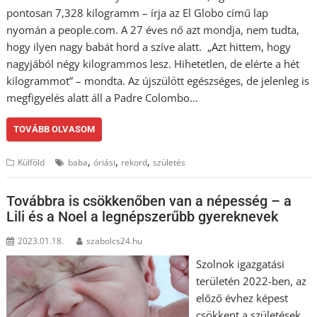
pontosan 7,328 kilogramm – írja az El Globo című lap
nyomán a people.com. A 27 éves nő azt mondja, nem tudta,
hogy ilyen nagy babát hord a szíve alatt. „Azt hittem, hogy
nagyjából négy kilogrammos lesz. Hihetetlen, de elérte a hét
kilogrammot” – mondta. Az újszülött egészséges, de jelenleg is
megfigyelés alatt áll a Padre Colombo…
TOVÁBB OLVASOM
,
,
,
Külföld
baba
óriási
rekord
születés
Továbbra is csökkenőben van a népesség – a
Lili és a Noel a legnépszerűbb gyereknevek
2023.01.18.
szabolcs24.hu
Szolnok igazgatási
területén 2022-ben, az
előző évhez képest
csökkent a születések