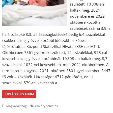
született, 10 808-an
haltak meg. 2021
novembere és 2022
októbere között a
születések száma 3,9, a
halálozásoké 8,3, a házasságkötéseké pedig 6,4 százalékkal
csökkent az egy évvel korábbi időszakhoz képest –
tájékoztatta a Központi Statisztikai Hivatal (KSH) az MTI-t.
Októberben 7361 gyermek született, 12 százalékkal, 978-cal
kevesebb az egy évvel korábbinál. 10 808-an haltak meg, 8,7
százalékkal, 1032-vel kevesebben, mint 2021 októberében. A
természetes fogyás a 2021. októberi 3501-gyel szemben 3447
fő volt – közölték. Házasságot 4712 pár kötött, ez 11
százalékkal, 579-cel kevesebb a…
TOVÁBB OLVASOM
,
Magyarország
család
születés