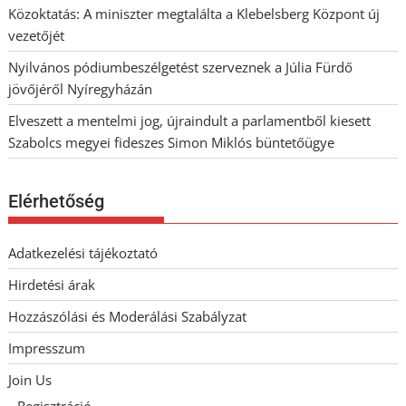
Közoktatás: A miniszter megtalálta a Klebelsberg Központ új
vezetőjét
Nyilvános pódiumbeszélgetést szerveznek a Júlia Fürdő
jövőjéről Nyíregyházán
Elveszett a mentelmi jog, újraindult a parlamentből kiesett
Szabolcs megyei fideszes Simon Miklós büntetőügye
Elérhetőség
Adatkezelési tájékoztató
Hirdetési árak
Hozzászólási és Moderálási Szabályzat
Impresszum
Join Us
Regisztráció