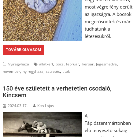
most végre fény derült
az igazságra. A bocsok
megerősödtek és már
tudhatunk a
létezésükről.
TOVÁBB OLVASOM
,
,
,
,
,
Nyíregyháza
állatkert
bocs
február
ikerpár
Jegesmedve
,
,
,
november
nyiregyhaza
születés
titok
150 éve született a verhetetlen csodaló,
Kincsem
2024.03.17.
Kiss Lajos
A
Tápiószentmártonban
élő tenyésztő sokáig