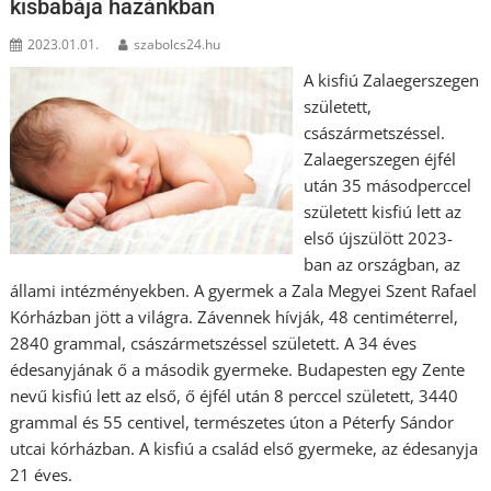
kisbabája hazánkban
2023.01.01.
szabolcs24.hu
A kisfiú Zalaegerszegen
született,
császármetszéssel.
Zalaegerszegen éjfél
után 35 másodperccel
született kisfiú lett az
első újszülött 2023-
ban az országban, az
állami intézményekben. A gyermek a Zala Megyei Szent Rafael
Kórházban jött a világra. Závennek hívják, 48 centiméterrel,
2840 grammal, császármetszéssel született. A 34 éves
édesanyjának ő a második gyermeke. Budapesten egy Zente
nevű kisfiú lett az első, ő éjfél után 8 perccel született, 3440
grammal és 55 centivel, természetes úton a Péterfy Sándor
utcai kórházban. A kisfiú a család első gyermeke, az édesanyja
21 éves.