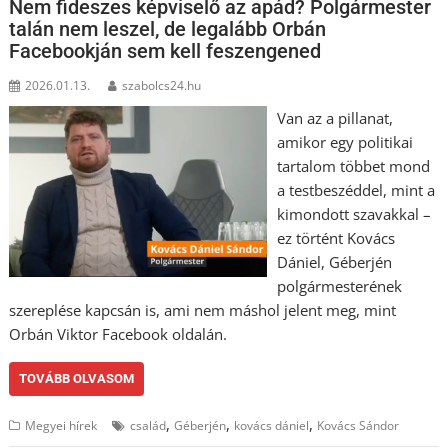
Nem fideszes képviselő az apád? Polgármester
talán nem leszel, de legalább Orbán
Facebookján sem kell feszengened
2026.01.13.
szabolcs24.hu
Van az a pillanat,
amikor egy politikai
tartalom többet mond
a testbeszéddel, mint a
kimondott szavakkal –
ez történt Kovács
Dániel, Géberjén
polgármesterének
szereplése kapcsán is, ami nem máshol jelent meg, mint
Orbán Viktor Facebook oldalán.
TOVÁBB OLVASOM
,
,
,
Megyei hírek
család
Géberjén
kovács dániel
Kovács Sándor