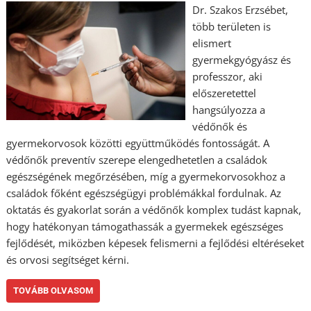
Dr. Szakos Erzsébet,
több területen is
elismert
gyermekgyógyász és
professzor, aki
előszeretettel
hangsúlyozza a
védőnők és
gyermekorvosok közötti együttműködés fontosságát. A
védőnők preventív szerepe elengedhetetlen a családok
egészségének megőrzésében, míg a gyermekorvosokhoz a
családok főként egészségügyi problémákkal fordulnak. Az
oktatás és gyakorlat során a védőnők komplex tudást kapnak,
hogy hatékonyan támogathassák a gyermekek egészséges
fejlődését, miközben képesek felismerni a fejlődési eltéréseket
és orvosi segítséget kérni.
TOVÁBB OLVASOM