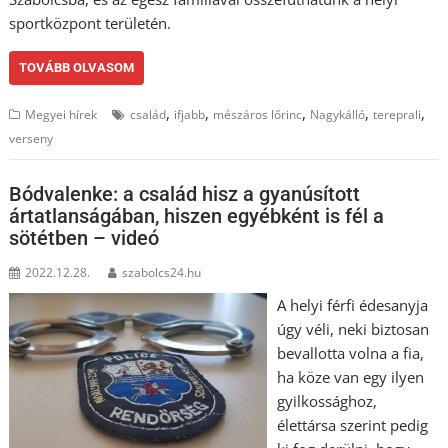
sportközpont területén.
TOVÁBB OLVASOM
,
,
,
,
,
Megyei hírek
család
ifjabb
mészáros lőrinc
Nagykálló
tereprali
verseny
Bódvalenke: a család hisz a gyanúsított
ártatlanságában, hiszen egyébként is fél a
sötétben – videó
2022.12.28.
szabolcs24.hu
A helyi férfi édesanyja
úgy véli, neki biztosan
bevallotta volna a fia,
ha köze van egy ilyen
gyilkossághoz,
élettársa szerint pedig