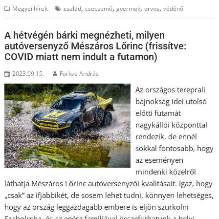
,
,
,
,
Megyei hírek
család
csecsemő
gyermek
orvos
védőnő
A hétvégén bárki megnézheti, milyen
autóversenyző Mészáros Lőrinc (frissítve:
COVID miatt nem indult a futamon)
2023.09.15.
Farkas András
Az országos tereprali
bajnokság idei utolsó
előtti futamát
nagykállói központtal
rendezik, de ennél
sokkal fontosabb, hogy
az eseményen
mindenki közelről
láthatja Mészáros Lőrinc autóversenyzői kvalitásait. Igaz, hogy
„csak” az ifjabbikét, de sosem lehet tudni, könnyen lehetséges,
hogy az ország leggazdagabb embere is eljön szurkolni
Szabolcsba, és az egész familíával összefuthatunk a helyi