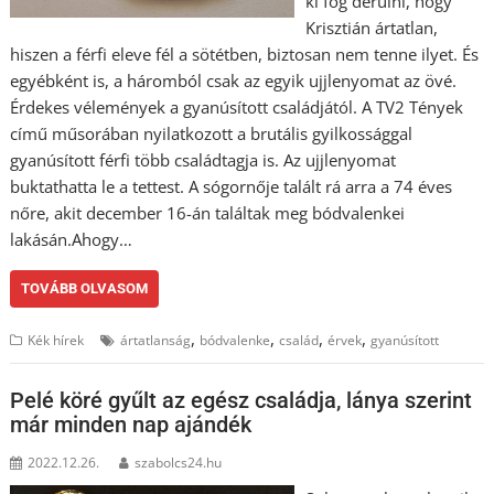
ki fog derülni, hogy
Krisztián ártatlan,
hiszen a férfi eleve fél a sötétben, biztosan nem tenne ilyet. És
egyébként is, a háromból csak az egyik ujjlenyomat az övé.
Érdekes vélemények a gyanúsított családjától. A TV2 Tények
című műsorában nyilatkozott a brutális gyilkossággal
gyanúsított férfi több családtagja is. Az ujjlenyomat
buktathatta le a tettest. A sógornője talált rá arra a 74 éves
nőre, akit december 16-án találtak meg bódvalenkei
lakásán.Ahogy…
TOVÁBB OLVASOM
,
,
,
,
Kék hírek
ártatlanság
bódvalenke
család
érvek
gyanúsított
Pelé köré gyűlt az egész családja, lánya szerint
már minden nap ajándék
2022.12.26.
szabolcs24.hu