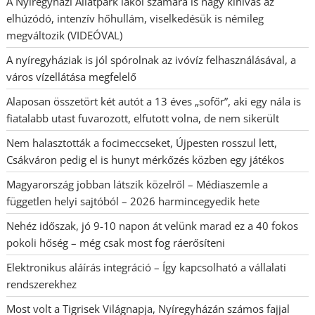
A Nyíregyházi Állatpark lakói számára is nagy kihívás az
elhúzódó, intenzív hőhullám, viselkedésük is némileg
megváltozik (VIDEÓVAL)
A nyíregyháziak is jól spórolnak az ivóvíz felhasználásával, a
város vízellátása megfelelő
Alaposan összetört két autót a 13 éves „sofőr”, aki egy nála is
fiatalabb utast fuvarozott, elfutott volna, de nem sikerült
Nem halasztották a focimeccseket, Újpesten rosszul lett,
Csákváron pedig el is hunyt mérkőzés közben egy játékos
Magyarország jobban látszik közelről – Médiaszemle a
független helyi sajtóból – 2026 harmincegyedik hete
Nehéz időszak, jó 9-10 napon át velünk marad ez a 40 fokos
pokoli hőség – még csak most fog ráerősíteni
Elektronikus aláírás integráció – Így kapcsolható a vállalati
rendszerekhez
Most volt a Tigrisek Világnapja, Nyíregyházán számos fajjal