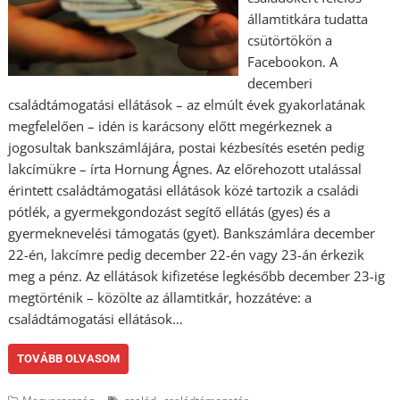
államtitkára tudatta
csütörtökön a
Facebookon. A
decemberi
családtámogatási ellátások – az elmúlt évek gyakorlatának
megfelelően – idén is karácsony előtt megérkeznek a
jogosultak bankszámlájára, postai kézbesítés esetén pedig
lakcímükre – írta Hornung Ágnes. Az előrehozott utalással
érintett családtámogatási ellátások közé tartozik a családi
pótlék, a gyermekgondozást segítő ellátás (gyes) és a
gyermeknevelési támogatás (gyet). Bankszámlára december
22-én, lakcímre pedig december 22-én vagy 23-án érkezik
meg a pénz. Az ellátások kifizetése legkésőbb december 23-ig
megtörténik – közölte az államtitkár, hozzátéve: a
családtámogatási ellátások…
TOVÁBB OLVASOM
,