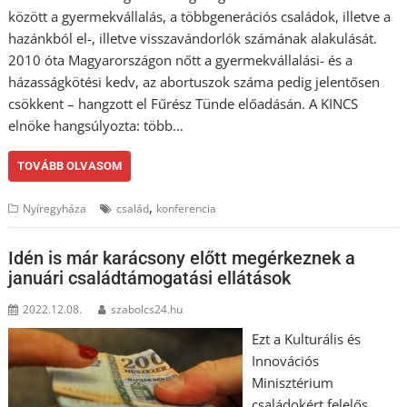
között a gyermekvállalás, a többgenerációs családok, illetve a
hazánkból el-, illetve visszavándorlók számának alakulását.
2010 óta Magyarországon nőtt a gyermekvállalási- és a
házasságkötési kedv, az abortuszok száma pedig jelentősen
csökkent – hangzott el Fűrész Tünde előadásán. A KINCS
elnöke hangsúlyozta: több…
TOVÁBB OLVASOM
,
Nyíregyháza
család
konferencia
Idén is már karácsony előtt megérkeznek a
januári családtámogatási ellátások
2022.12.08.
szabolcs24.hu
Ezt a Kulturális és
Innovációs
Minisztérium
családokért felelős