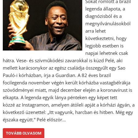
Sokat romlott a brazil
legenda állapota, a
diagnózisból és a
megnyilvánulásokból
arra lehet
következtetni, hogy
legjobb esetben is
napjai lehetnek csak
hátra. Vese- és szívműködési zavarokkal is küzd Pelé, aki
mellett karácsonykor az egész családja összegyűlt egy Sao
Pauló-i kórházban, írja a Guardian. A 82 éves brazil
focilegenda november végén került kórházba vastagbélrákja
szövődményei miatt, majd december elején a koronavírust is
elkapta. A legenda egyik lánya pénteken egy képet tett
közzé az Instagramon, amelyen átöleli apját a kórházi ágyán, a
következő üzenettel: „Itt vagyunk, harcban és hitben. Még egy
éjszaka együtt.” Pelé először…
TOVÁBB OLVASOM