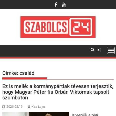
Skip
to
content
Címke:
család
Ez is mellé: a kormánypártiak tévesen terjesztik,
hogy Magyar Péter fia Orbán Viktornak tapsolt
szombaton
2026.02.16.
Kiss Lajos
Ismerjük a régi