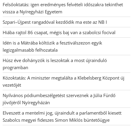
Felsőoktatás: igen eredményes felvételi időszakra tekinthet
vissza a Nyíregyházi Egyetem
Szpari–Újpest rangadóval kezdődik ma este az NB I
Hiába rajtol 86 csapat, mégis baj van a szabolcsi focival
Idén is a Mátrába költözik a fesztiválszezon egyik
legizgalmasabb felhozatala
Húsz éve dohányzók is leszoktak a most újrainduló
programban
Közoktatás: A miniszter megtalálta a Klebelsberg Központ új
vezetőjét
Nyilvános pódiumbeszélgetést szerveznek a Júlia Fürdő
jövőjéről Nyíregyházán
Elveszett a mentelmi jog, újraindult a parlamentből kiesett
Szabolcs megyei fideszes Simon Miklós büntetőügye