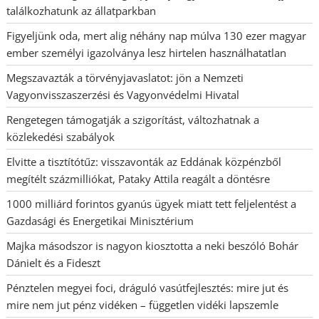
találkozhatunk az állatparkban
Figyeljünk oda, mert alig néhány nap múlva 130 ezer magyar
ember személyi igazolványa lesz hirtelen használhatatlan
Megszavazták a törvényjavaslatot: jön a Nemzeti
Vagyonvisszaszerzési és Vagyonvédelmi Hivatal
Rengetegen támogatják a szigorítást, változhatnak a
közlekedési szabályok
Elvitte a tisztítótűz: visszavonták az Eddának közpénzből
megítélt százmilliókat, Pataky Attila reagált a döntésre
1000 milliárd forintos gyanús ügyek miatt tett feljelentést a
Gazdasági és Energetikai Minisztérium
Majka másodszor is nagyon kiosztotta a neki beszóló Bohár
Dánielt és a Fideszt
Pénztelen megyei foci, dráguló vasútfejlesztés: mire jut és
mire nem jut pénz vidéken – független vidéki lapszemle