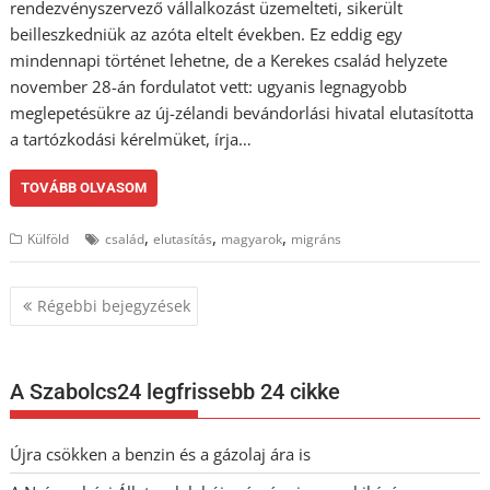
rendezvényszervező vállalkozást üzemelteti, sikerült
beilleszkedniük az azóta eltelt években. Ez eddig egy
mindennapi történet lehetne, de a Kerekes család helyzete
november 28-án fordulatot vett: ugyanis legnagyobb
meglepetésükre az új-zélandi bevándorlási hivatal elutasította
a tartózkodási kérelmüket, írja…
TOVÁBB OLVASOM
,
,
,
Külföld
család
elutasítás
magyarok
migráns
Bejegyzés
Régebbi bejegyzések
navigáció
A Szabolcs24 legfrissebb 24 cikke
Újra csökken a benzin és a gázolaj ára is