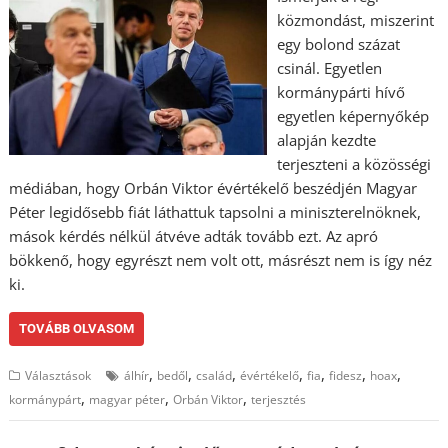
közmondást, miszerint
egy bolond százat
csinál. Egyetlen
kormánypárti hívő
egyetlen képernyőkép
alapján kezdte
terjeszteni a közösségi
médiában, hogy Orbán Viktor évértékelő beszédjén Magyar
Péter legidősebb fiát láthattuk tapsolni a miniszterelnöknek,
mások kérdés nélkül átvéve adták tovább ezt. Az apró
bökkenő, hogy egyrészt nem volt ott, másrészt nem is így néz
ki.
TOVÁBB OLVASOM
,
,
,
,
,
,
,
Választások
álhír
bedől
család
évértékelő
fia
fidesz
hoax
,
,
,
kormánypárt
magyar péter
Orbán Viktor
terjesztés