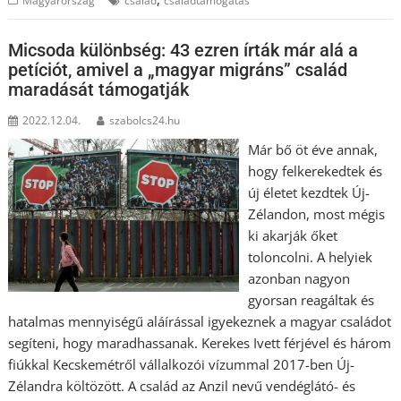
Magyarország
család
családtámogatás
Micsoda különbség: 43 ezren írták már alá a
petíciót, amivel a „magyar migráns” család
maradását támogatják
2022.12.04.
szabolcs24.hu
Már bő öt éve annak,
hogy felkerekedtek és
új életet kezdtek Új-
Zélandon, most mégis
ki akarják őket
toloncolni. A helyiek
azonban nagyon
gyorsan reagáltak és
hatalmas mennyiségű aláírással igyekeznek a magyar családot
segíteni, hogy maradhassanak. Kerekes Ivett férjével és három
fiúkkal Kecskemétről vállalkozói vízummal 2017-ben Új-
Zélandra költözött. A család az Anzil nevű vendéglátó- és