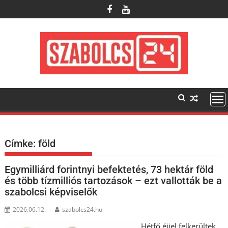
Skip
to
content
Címke:
föld
Egymilliárd forintnyi befektetés, 73 hektár föld
és több tízmilliós tartozások – ezt vallották be a
szabolcsi képviselők
2026.06.12.
szabolcs24.hu
Hétfő éjjel felkerültek