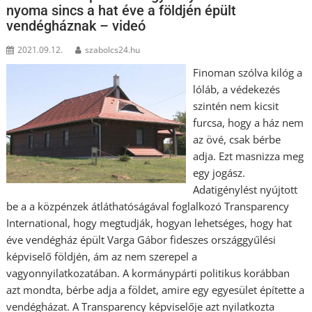
nyoma sincs a hat éve a földjén épült
vendégháznak – videó
2021.09.12.
szabolcs24.hu
Finoman szólva kilóg a
lóláb, a védekezés
szintén nem kicsit
furcsa, hogy a ház nem
az övé, csak bérbe
adja. Ezt masnizza meg
egy jogász.
Adatigénylést nyújtott
be a a közpénzek átláthatóságával foglalkozó Transparency
International, hogy megtudják, hogyan lehetséges, hogy hat
éve vendégház épült Varga Gábor fideszes országgyűlési
képviselő földjén, ám az nem szerepel a
vagyonnyilatkozatában. A kormánypárti politikus korábban
azt mondta, bérbe adja a földet, amire egy egyesület építette a
vendégházat. A Transparency képviselője azt nyilatkozta