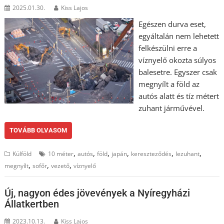
2025.01.30.
Kiss Lajos
Egészen durva eset,
egyáltalán nem lehetett
felkészülni erre a
víznyelő okozta súlyos
balesetre. Egyszer csak
megnyílt a föld az
autós alatt és tíz métert
zuhant járművével.
TOVÁBB OLVASOM
,
,
,
,
,
,
Külföld
10 méter
autós
föld
japán
kereszteződés
lezuhant
,
,
,
megnyílt
sofőr
vezető
víznyelő
Új, nagyon édes jövevények a Nyíregyházi
Állatkertben
2023.10.13.
Kiss Lajos