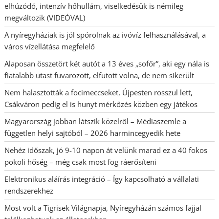
elhúzódó, intenzív hőhullám, viselkedésük is némileg
megváltozik (VIDEÓVAL)
A nyíregyháziak is jól spórolnak az ivóvíz felhasználásával, a
város vízellátása megfelelő
Alaposan összetört két autót a 13 éves „sofőr”, aki egy nála is
fiatalabb utast fuvarozott, elfutott volna, de nem sikerült
Nem halasztották a focimeccseket, Újpesten rosszul lett,
Csákváron pedig el is hunyt mérkőzés közben egy játékos
Magyarország jobban látszik közelről – Médiaszemle a
független helyi sajtóból – 2026 harmincegyedik hete
Nehéz időszak, jó 9-10 napon át velünk marad ez a 40 fokos
pokoli hőség – még csak most fog ráerősíteni
Elektronikus aláírás integráció – Így kapcsolható a vállalati
rendszerekhez
Most volt a Tigrisek Világnapja, Nyíregyházán számos fajjal