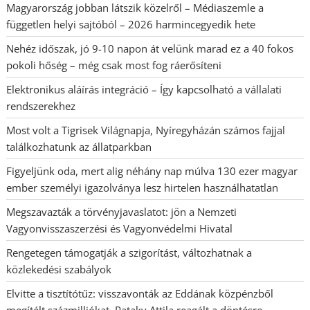
Magyarország jobban látszik közelről – Médiaszemle a
független helyi sajtóból – 2026 harmincegyedik hete
Nehéz időszak, jó 9-10 napon át velünk marad ez a 40 fokos
pokoli hőség – még csak most fog ráerősíteni
Elektronikus aláírás integráció – Így kapcsolható a vállalati
rendszerekhez
Most volt a Tigrisek Világnapja, Nyíregyházán számos fajjal
találkozhatunk az állatparkban
Figyeljünk oda, mert alig néhány nap múlva 130 ezer magyar
ember személyi igazolványa lesz hirtelen használhatatlan
Megszavazták a törvényjavaslatot: jön a Nemzeti
Vagyonvisszaszerzési és Vagyonvédelmi Hivatal
Rengetegen támogatják a szigorítást, változhatnak a
közlekedési szabályok
Elvitte a tisztítótűz: visszavonták az Eddának közpénzből