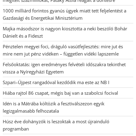
megítélt százmilliókat, Pataky Attila reagált a döntésre
1000 milliárd forintos gyanús ügyek miatt tett feljelentést a
Gazdasági és Energetikai Minisztérium
Majka másodszor is nagyon kiosztotta a neki beszóló Bohár
Dánielt és a Fideszt
Pénztelen megyei foci, dráguló vasútfejlesztés: mire jut és
mire nem jut pénz vidéken – független vidéki lapszemle
Felsőoktatás: igen eredményes felvételi időszakra tekinthet
vissza a Nyíregyházi Egyetem
Szpari–Újpest rangadóval kezdődik ma este az NB I
Hiába rajtol 86 csapat, mégis baj van a szabolcsi focival
Idén is a Mátrába költözik a fesztiválszezon egyik
legizgalmasabb felhozatala
Húsz éve dohányzók is leszoktak a most újrainduló
programban