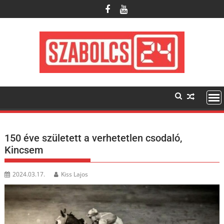
Skip
to
content
150 éve született a verhetetlen csodaló,
Kincsem
2024.03.17.
Kiss Lajos