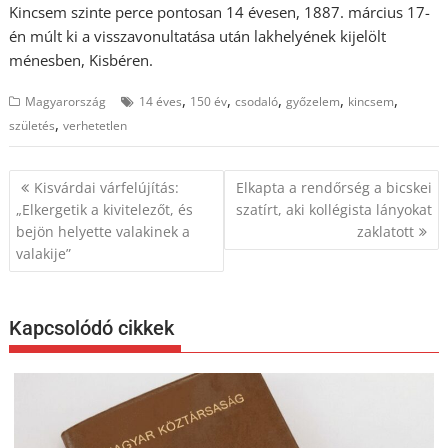
Kincsem szinte perce pontosan 14 évesen, 1887. március 17-
én múlt ki a visszavonultatása után lakhelyének kijelölt
ménesben, Kisbéren.
,
,
,
,
,
Magyarország
14 éves
150 év
csodaló
győzelem
kincsem
,
születés
verhetetlen
Bejegyzés
Kisvárdai várfelújítás:
Elkapta a rendőrség a bicskei
navigáció
„Elkergetik a kivitelezőt, és
szatírt, aki kollégista lányokat
bejön helyette valakinek a
zaklatott
valakije”
Kapcsolódó cikkek