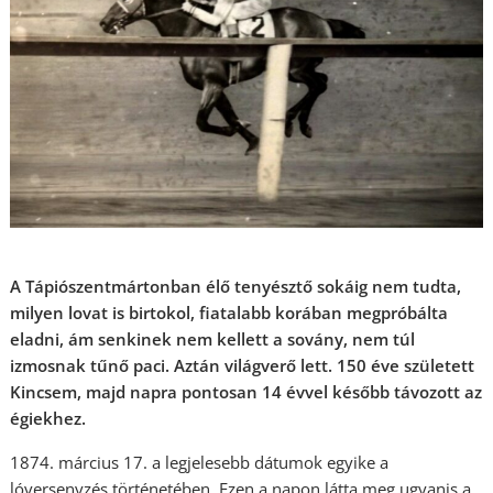
A Tápiószentmártonban élő tenyésztő sokáig nem tudta,
milyen lovat is birtokol, fiatalabb korában megpróbálta
eladni, ám senkinek nem kellett a sovány, nem túl
izmosnak tűnő paci. Aztán világverő lett. 150 éve született
Kincsem, majd napra pontosan 14 évvel később távozott az
égiekhez.
1874. március 17. a legjelesebb dátumok egyike a
lóversenyzés történetében. Ezen a napon látta meg ugyanis a