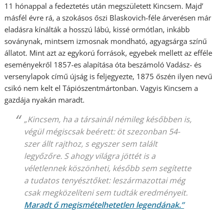
11 hónappal a fedeztetés után megszületett Kincsem. Majd’
másfél évre rá, a szokásos őszi Blaskovich-féle árverésen már
eladásra kínálták a hosszú lábú, kissé ormótlan, inkább
soványnak, mintsem izmosnak mondható, agyagsárga színű
állatot. Mint azt az egykorú források, egyebek mellett az efféle
eseményekről 1857-es alapítása óta beszámoló Vadász- és
versenylapok című újság is feljegyezte, 1875 őszén ilyen nevű
csikó nem kelt el Tápiószentmártonban. Vagyis Kincsem a
gazdája nyakán maradt.
„Kincsem, ha a társainál némileg későbben is,
végül mégiscsak beérett: öt szezonban 54-
szer állt rajthoz, s egyszer sem talált
legyőzőre. S ahogy világra jöttét is a
véletlennek köszönheti, később sem segítette
a tudatos tenyésztőket: leszármazottai még
csak megközelíteni sem tudták eredményeit.
Maradt ő megismételhetetlen legendának.”