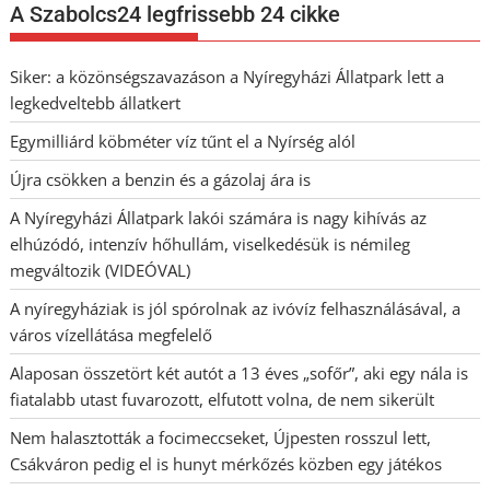
A Szabolcs24 legfrissebb 24 cikke
Siker: a közönségszavazáson a Nyíregyházi Állatpark lett a
legkedveltebb állatkert
Egymilliárd köbméter víz tűnt el a Nyírség alól
Újra csökken a benzin és a gázolaj ára is
A Nyíregyházi Állatpark lakói számára is nagy kihívás az
elhúzódó, intenzív hőhullám, viselkedésük is némileg
megváltozik (VIDEÓVAL)
A nyíregyháziak is jól spórolnak az ivóvíz felhasználásával, a
város vízellátása megfelelő
Alaposan összetört két autót a 13 éves „sofőr”, aki egy nála is
fiatalabb utast fuvarozott, elfutott volna, de nem sikerült
Nem halasztották a focimeccseket, Újpesten rosszul lett,
Csákváron pedig el is hunyt mérkőzés közben egy játékos