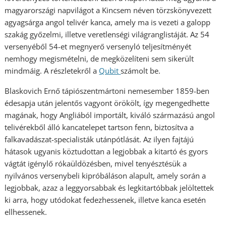
magyarországi napvilágot a Kincsem néven törzskönyvezett
agyagsárga angol telivér kanca, amely ma is vezeti a galopp
szakág győzelmi, illetve veretlenségi világranglistáját. Az 54
versenyéből 54-et megnyerő versenyló teljesítményét
nemhogy megismételni, de megközelíteni sem sikerült
mindmáig. A részletekről a
Qubit
számolt be.
Blaskovich Ernő tápiószentmártoni nemesember 1859-ben
édesapja után jelentős vagyont örökölt, így megengedhette
magának, hogy Angliából importált, kiváló származású angol
telivérekből álló kancatelepet tartson fenn, biztosítva a
falkavadászat-specialisták utánpótlását. Az ilyen fajtájú
hátasok ugyanis köztudottan a legjobbak a kitartó és gyors
vágtát igénylő rókaüldözésben, mivel tenyésztésük a
nyilvános versenybeli kipróbáláson alapult, amely során a
legjobbak, azaz a leggyorsabbak és legkitartóbbak jelöltettek
ki arra, hogy utódokat fedezhessenek, illetve kanca esetén
ellhessenek.