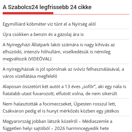
A Szabolcs24 legfrissebb 24 cikke
Egymilliárd köbméter víz tűnt el a Nyírség alól
Újra csökken a benzin és a gázolaj ára is
A Nyíregyházi Állatpark lakói számára is nagy kihívás az
elhúzódó, intenzív hőhullám, viselkedésük is némileg
megváltozik (VIDEÓVAL)
A nyíregyháziak is jól spórolnak az ivóvíz felhasználásával, a
város vízellátása megfelelő
Alaposan összetört két autót a 13 éves „sofőr”, aki egy nála is
fiatalabb utast fuvarozott, elfutott volna, de nem sikerült
Nem halasztották a focimeccseket, Újpesten rosszul lett,
Csákváron pedig el is hunyt mérkőzés közben egy játékos
Magyarország jobban látszik közelről – Médiaszemle a
független helyi sajtóból – 2026 harmincegyedik hete