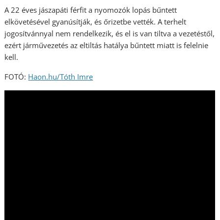
A 22 éves jászapáti férfit a nyomozók lopás bűntett
elkövetésével gyanúsítják, és őrizetbe vették. A terhelt
jogosítvánnyal nem rendelkezik, és el is van tiltva a vezetéstől,
ezért járművezetés az eltiltás hatálya bűntett miatt is felelnie
kell.
FOTÓ:
Haon.hu/Tóth Imre