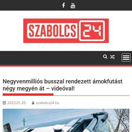
Skip
to
content
Negyvenmilliós busszal rendezett ámokfutást
négy megyén át – videóval!
2023.01.20.
szabolcs24.hu