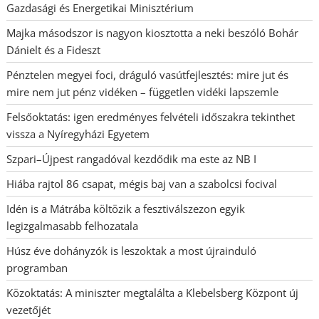
Gazdasági és Energetikai Minisztérium
Majka másodszor is nagyon kiosztotta a neki beszóló Bohár
Dánielt és a Fideszt
Pénztelen megyei foci, dráguló vasútfejlesztés: mire jut és
mire nem jut pénz vidéken – független vidéki lapszemle
Felsőoktatás: igen eredményes felvételi időszakra tekinthet
vissza a Nyíregyházi Egyetem
Szpari–Újpest rangadóval kezdődik ma este az NB I
Hiába rajtol 86 csapat, mégis baj van a szabolcsi focival
Idén is a Mátrába költözik a fesztiválszezon egyik
legizgalmasabb felhozatala
Húsz éve dohányzók is leszoktak a most újrainduló
programban
Közoktatás: A miniszter megtalálta a Klebelsberg Központ új
vezetőjét