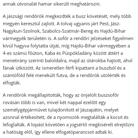
annak útvonalát hamar sikerült meghatározni.
A jászsági rendőrök megkezdték a busz követését, mely több
megyén keresztül zajlott. A tolvaj ugyanis járt Pest, Jász-
Nagykun-Szolnok, Szabolcs-Szatmár-Bereg és Hajdú-Bihar
vármegyék területén is. A sofőr a rendőri jelzéseket figyelmen
kívül hagyva folytatta útját, míg Hajdú-Bihar vármegyében a
4-es számú főúton, Kaba és Püspökladány között áttért a
menetirány szerinti baloldalra, majd az útárokba hajtott, ahol
fának ütközött. Az ismeretlen férfi kipattant a buszból és a
szántóföld felé menekült futva, de a rendőrök utolérték és
elfogták.
A rendőrök megállapították, hogy az önjelölt buszsofőr
rovásán több is van, mivel két nappal ezelőtt egy
személygépjárművet tulajdonított el Jászapátin, melyet
azonnal értékesített, de a nyomozók megtalálták a kocsit és
lefoglalták. A lopást követően a jogsértő megkísérelt elrejtőzni
a hatóság elől, így ellene elfogatóparancsot adtak ki.