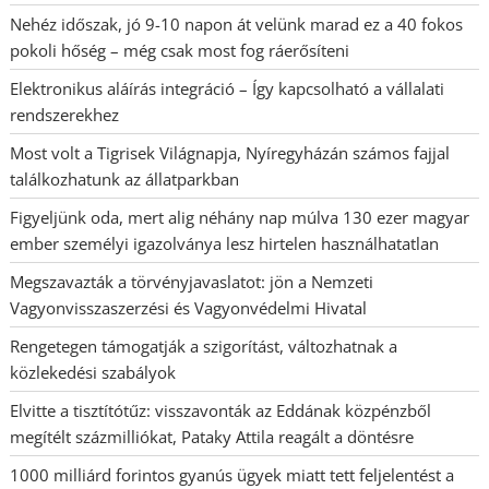
Nehéz időszak, jó 9-10 napon át velünk marad ez a 40 fokos
pokoli hőség – még csak most fog ráerősíteni
Elektronikus aláírás integráció – Így kapcsolható a vállalati
rendszerekhez
Most volt a Tigrisek Világnapja, Nyíregyházán számos fajjal
találkozhatunk az állatparkban
Figyeljünk oda, mert alig néhány nap múlva 130 ezer magyar
ember személyi igazolványa lesz hirtelen használhatatlan
Megszavazták a törvényjavaslatot: jön a Nemzeti
Vagyonvisszaszerzési és Vagyonvédelmi Hivatal
Rengetegen támogatják a szigorítást, változhatnak a
közlekedési szabályok
Elvitte a tisztítótűz: visszavonták az Eddának közpénzből
megítélt százmilliókat, Pataky Attila reagált a döntésre
1000 milliárd forintos gyanús ügyek miatt tett feljelentést a