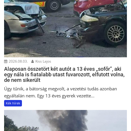
2026.08.03.
Kiss Lajos
Alaposan összetört két autót a 13 éves „sofőr”, aki
egy nála is fiatalabb utast fuvarozott, elfutott volna,
de nem sikerült
Úgy tűnik, a bátorság megvolt, a vezetési tudás azonban
egyáltalán nem. Egy 13 éves gyerek vezette...
Kék hírek