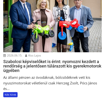
2026.06.15.
Kiss Lajos
Szabolcsi képviselőket is érint: nyomozni kezdett a
rendőrség a jelentősen túlárazott kis gyerekmotorok
ügyében
Az állami pénzen az óvodáknak, bölcsődéknek vett kis
nyuszimotorokat véletlenül csak Herczeg Zsolt, Pócs János
és...
Kék hírek