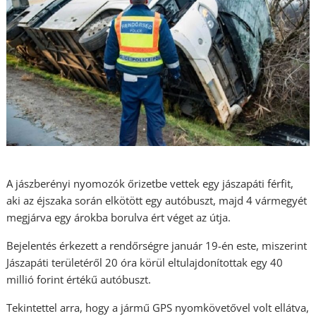
A jászberényi nyomozók őrizetbe vettek egy jászapáti férfit,
aki az éjszaka során elkötött egy autóbuszt, majd 4 vármegyét
megjárva egy árokba borulva ért véget az útja.
Bejelentés érkezett a rendőrségre január 19-én este, miszerint
Jászapáti területéről 20 óra körül eltulajdonítottak egy 40
millió forint értékű autóbuszt.
Tekintettel arra, hogy a jármű GPS nyomkövetővel volt ellátva,