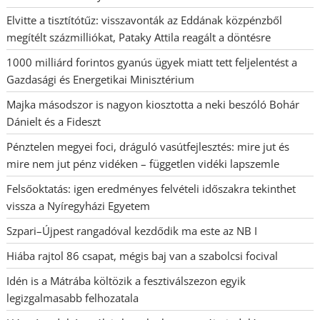
Elvitte a tisztítótűz: visszavonták az Eddának közpénzből
megítélt százmilliókat, Pataky Attila reagált a döntésre
1000 milliárd forintos gyanús ügyek miatt tett feljelentést a
Gazdasági és Energetikai Minisztérium
Majka másodszor is nagyon kiosztotta a neki beszóló Bohár
Dánielt és a Fideszt
Pénztelen megyei foci, dráguló vasútfejlesztés: mire jut és
mire nem jut pénz vidéken – független vidéki lapszemle
Felsőoktatás: igen eredményes felvételi időszakra tekinthet
vissza a Nyíregyházi Egyetem
Szpari–Újpest rangadóval kezdődik ma este az NB I
Hiába rajtol 86 csapat, mégis baj van a szabolcsi focival
Idén is a Mátrába költözik a fesztiválszezon egyik
legizgalmasabb felhozatala