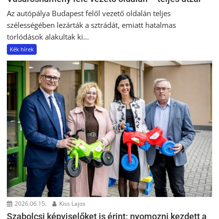
Az autópálya Budapest felől vezető oldalán teljes
szélességében lezárták a sztrádát, emiatt hatalmas
torlódások alakultak ki...
Kék hírek
2026.06.15.
Kiss Lajos
Szabolcsi képviselőket is érint: nyomozni kezdett a