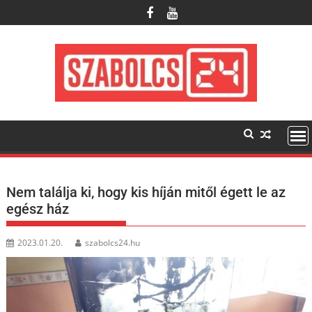
Skip
to
content
Nem találja ki, hogy kis híján mitől égett le az
egész ház
2023.01.20.
szabolcs24.hu