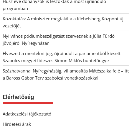
Húsz éve dohányzók is leszoktak a most újrainduló
programban
Közoktatás: A miniszter megtalálta a Klebelsberg Központ új
vezetőjét
Nyilvános pódiumbeszélgetést szerveznek a Júlia Fürdő
jövőjéről Nyíregyházán
Elveszett a mentelmi jog, újraindult a parlamentből kiesett
Szabolcs megyei fideszes Simon Miklós büntetőügye
Százhatvannal Nyíregyházáig, villamosítás Mátészalka felé – itt
a Baross Gábor Terv szabolcsi vonatkozásokkal
Elérhetőség
Adatkezelési tájékoztató
Hirdetési árak