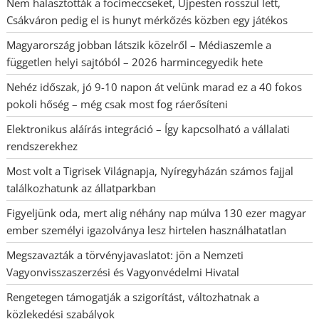
Nem halasztották a focimeccseket, Újpesten rosszul lett,
Csákváron pedig el is hunyt mérkőzés közben egy játékos
Magyarország jobban látszik közelről – Médiaszemle a
független helyi sajtóból – 2026 harmincegyedik hete
Nehéz időszak, jó 9-10 napon át velünk marad ez a 40 fokos
pokoli hőség – még csak most fog ráerősíteni
Elektronikus aláírás integráció – Így kapcsolható a vállalati
rendszerekhez
Most volt a Tigrisek Világnapja, Nyíregyházán számos fajjal
találkozhatunk az állatparkban
Figyeljünk oda, mert alig néhány nap múlva 130 ezer magyar
ember személyi igazolványa lesz hirtelen használhatatlan
Megszavazták a törvényjavaslatot: jön a Nemzeti
Vagyonvisszaszerzési és Vagyonvédelmi Hivatal
Rengetegen támogatják a szigorítást, változhatnak a
közlekedési szabályok