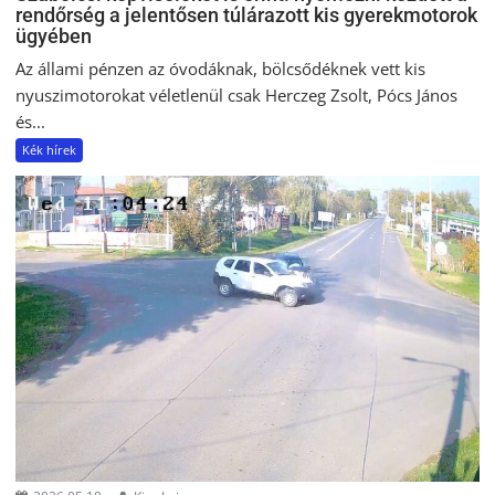
rendőrség a jelentősen túlárazott kis gyerekmotorok
ügyében
Az állami pénzen az óvodáknak, bölcsődéknek vett kis
nyuszimotorokat véletlenül csak Herczeg Zsolt, Pócs János
és...
Kék hírek