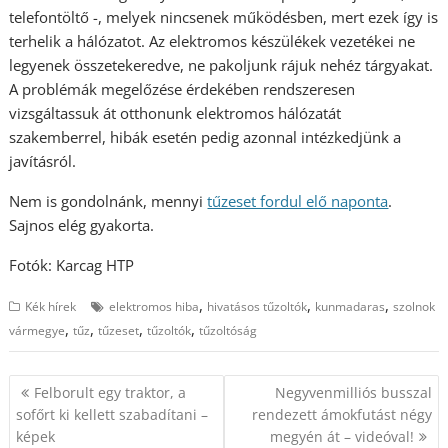
telefontöltő -, melyek nincsenek működésben, mert ezek így is
terhelik a hálózatot. Az elektromos készülékek vezetékei ne
legyenek összetekeredve, ne pakoljunk rájuk nehéz tárgyakat.
A problémák megelőzése érdekében rendszeresen
vizsgáltassuk át otthonunk elektromos hálózatát
szakemberrel, hibák esetén pedig azonnal intézkedjünk a
javításról.
Nem is gondolnánk, mennyi
tűzeset fordul elő naponta
.
Sajnos elég gyakorta.
Fotók: Karcag HTP
,
,
,
Kék hírek
elektromos hiba
hivatásos tűzoltók
kunmadaras
szolnok
,
,
,
,
vármegye
tűz
tűzeset
tűzoltók
tűzoltóság
Bejegyzés
Felborult egy traktor, a
Negyvenmilliós busszal
navigáció
sofőrt ki kellett szabadítani –
rendezett ámokfutást négy
képek
megyén át – videóval!