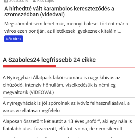
2026.05.19.
Kiss Lajos
A hírhedtté vált karambolos kereszteződés a
szomszédban (videóval)
Megszámolni sem lehet már, mennyi baleset történt már a
város ezen pontján, az illetékesek igyekeznek kitalálni...
Kék hírek
A Szabolcs24 legfrissebb 24 cikke
A Nyíregyházi Állatpark lakói számára is nagy kihívás az
elhúzódó, intenzív hőhullám, viselkedésük is némileg
megváltozik (VIDEÓVAL)
A nyíregyháziak is jól spórolnak az ivóvíz felhasználásával, a
város vízellátása megfelelő
Alaposan összetört két autót a 13 éves „sofőr”, aki egy nála is
fiatalabb utast fuvarozott, elfutott volna, de nem sikerült