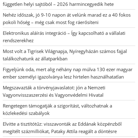
független helyi sajtóból – 2026 harmincegyedik hete
Nehéz időszak, jó 9-10 napon át velünk marad ez a 40 fokos
pokoli hőség – még csak most fog ráerősíteni
Elektronikus aláírás integráció – Így kapcsolható a vállalati
rendszerekhez
Most volt a Tigrisek Világnapja, Nyíregyházán számos fajjal
találkozhatunk az állatparkban
Figyeljünk oda, mert alig néhány nap múlva 130 ezer magyar
ember személyi igazolványa lesz hirtelen használhatatlan
Megszavazták a törvényjavaslatot: jön a Nemzeti
Vagyonvisszaszerzési és Vagyonvédelmi Hivatal
Rengetegen támogatják a szigorítást, változhatnak a
közlekedési szabályok
Elvitte a tisztítótűz: visszavonták az Eddának közpénzből
megítélt százmilliókat, Pataky Attila reagált a döntésre