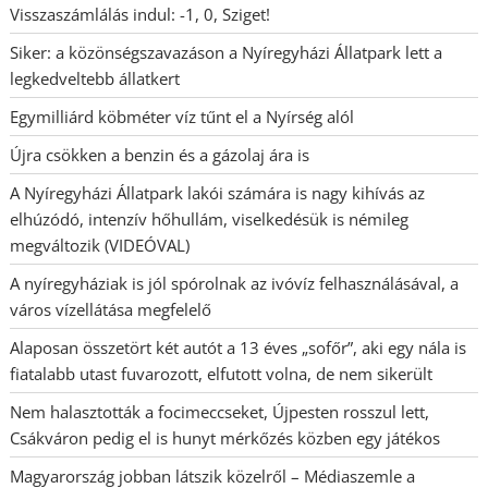
Visszaszámlálás indul: -1, 0, Sziget!
Siker: a közönségszavazáson a Nyíregyházi Állatpark lett a
legkedveltebb állatkert
Egymilliárd köbméter víz tűnt el a Nyírség alól
Újra csökken a benzin és a gázolaj ára is
A Nyíregyházi Állatpark lakói számára is nagy kihívás az
elhúzódó, intenzív hőhullám, viselkedésük is némileg
megváltozik (VIDEÓVAL)
A nyíregyháziak is jól spórolnak az ivóvíz felhasználásával, a
város vízellátása megfelelő
Alaposan összetört két autót a 13 éves „sofőr”, aki egy nála is
fiatalabb utast fuvarozott, elfutott volna, de nem sikerült
Nem halasztották a focimeccseket, Újpesten rosszul lett,
Csákváron pedig el is hunyt mérkőzés közben egy játékos
Magyarország jobban látszik közelről – Médiaszemle a