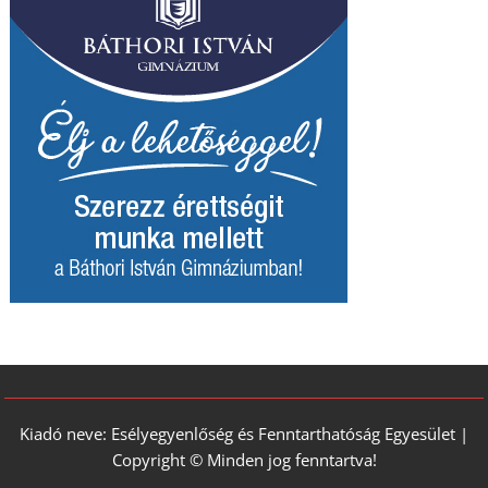
Kiadó neve: Esélyegyenlőség és Fenntarthatóság Egyesület |
Copyright © Minden jog fenntartva!