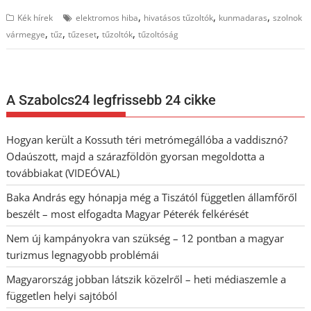
,
,
,
Kék hírek
elektromos hiba
hivatásos tűzoltók
kunmadaras
szolnok
,
,
,
,
vármegye
tűz
tűzeset
tűzoltók
tűzoltóság
A Szabolcs24 legfrissebb 24 cikke
Hogyan került a Kossuth téri metrómegállóba a vaddisznó?
Odaúszott, majd a szárazföldön gyorsan megoldotta a
továbbiakat (VIDEÓVAL)
Baka András egy hónapja még a Tiszától független államfőről
beszélt – most elfogadta Magyar Péterék felkérését
Nem új kampányokra van szükség – 12 pontban a magyar
turizmus legnagyobb problémái
Magyarország jobban látszik közelről – heti médiaszemle a
független helyi sajtóból