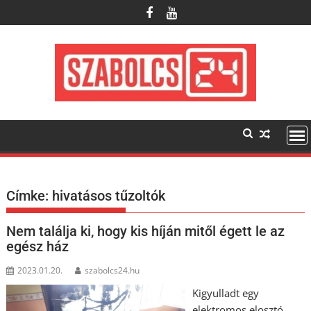
Skip
to
content
Címke:
hivatásos tűzoltók
Nem találja ki, hogy kis híján mitől égett le az
egész ház
2023.01.20.
szabolcs24.hu
Kigyulladt egy
elektromos elosztó