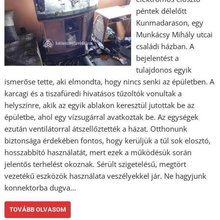
péntek délelőtt
Kunmadarason, egy
Munkácsy Mihály utcai
családi házban. A
bejelentést a
tulajdonos egyik
ismerőse tette, aki elmondta, hogy nincs senki az épületben. A
karcagi és a tiszafüredi hivatásos tűzoltók vonultak a
helyszínre, akik az egyik ablakon keresztül jutottak be az
épületbe, ahol egy vízsugárral avatkoztak be. Az egységek
ezután ventilátorral átszellőztették a házat. Otthonunk
biztonsága érdekében fontos, hogy kerüljük a túl sok elosztó,
hosszabbító használatát, mert ezek a működésük során
jelentős terhelést okoznak. Sérült szigetelésű, megtört
vezetékű eszközök használata veszélyekkel jár. Ne hagyjunk
konnektorba dugva…
TOVÁBB OLVASOM