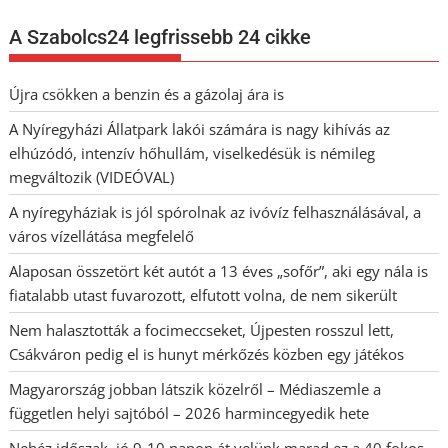
A Szabolcs24 legfrissebb 24 cikke
Újra csökken a benzin és a gázolaj ára is
A Nyíregyházi Állatpark lakói számára is nagy kihívás az
elhúzódó, intenzív hőhullám, viselkedésük is némileg
megváltozik (VIDEÓVAL)
A nyíregyháziak is jól spórolnak az ivóvíz felhasználásával, a
város vízellátása megfelelő
Alaposan összetört két autót a 13 éves „sofőr”, aki egy nála is
fiatalabb utast fuvarozott, elfutott volna, de nem sikerült
Nem halasztották a focimeccseket, Újpesten rosszul lett,
Csákváron pedig el is hunyt mérkőzés közben egy játékos
Magyarország jobban látszik közelről – Médiaszemle a
független helyi sajtóból – 2026 harmincegyedik hete
Nehéz időszak, jó 9-10 napon át velünk marad ez a 40 fokos