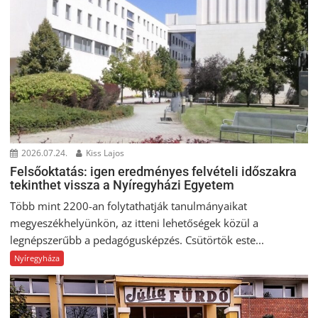
2026.07.24.
Kiss Lajos
Felsőoktatás: igen eredményes felvételi időszakra
tekinthet vissza a Nyíregyházi Egyetem
Több mint 2200-an folytathatják tanulmányaikat
megyeszékhelyünkön, az itteni lehetőségek közül a
legnépszerűbb a pedagógusképzés. Csütörtök este...
Nyíregyháza