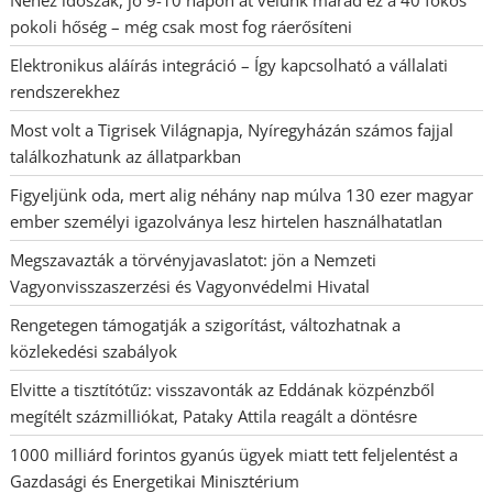
pokoli hőség – még csak most fog ráerősíteni
Elektronikus aláírás integráció – Így kapcsolható a vállalati
rendszerekhez
Most volt a Tigrisek Világnapja, Nyíregyházán számos fajjal
találkozhatunk az állatparkban
Figyeljünk oda, mert alig néhány nap múlva 130 ezer magyar
ember személyi igazolványa lesz hirtelen használhatatlan
Megszavazták a törvényjavaslatot: jön a Nemzeti
Vagyonvisszaszerzési és Vagyonvédelmi Hivatal
Rengetegen támogatják a szigorítást, változhatnak a
közlekedési szabályok
Elvitte a tisztítótűz: visszavonták az Eddának közpénzből
megítélt százmilliókat, Pataky Attila reagált a döntésre
1000 milliárd forintos gyanús ügyek miatt tett feljelentést a
Gazdasági és Energetikai Minisztérium