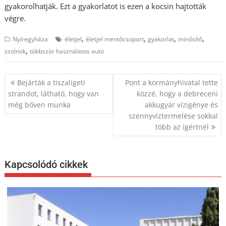
gyakorolhatják. Ezt a gyakorlatot is ezen a kocsin hajtották
végre.
,
,
,
,
Nyíregyháza
életjel
életjel mentőcsoport
gyakorlat
minősítő
,
szolnok
többször használatos autó
Bejegyzés
Bejárták a tiszaligeti
Pont a kormányhivatal tette
navigáció
strandot, látható, hogy van
közzé, hogy a debreceni
még bőven munka
akkugyár vízigénye és
szennyvíztermelése sokkal
több az ígértnél
Kapcsolódó cikkek