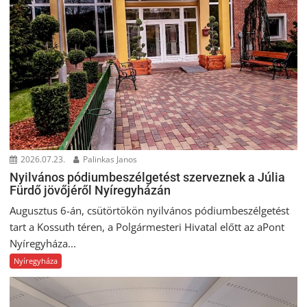
2026.07.23.
Palinkas Janos
Nyilvános pódiumbeszélgetést szerveznek a Júlia
Fürdő jövőjéről Nyíregyházán
Augusztus 6-án, csütörtökön nyilvános pódiumbeszélgetést
tart a Kossuth téren, a Polgármesteri Hivatal előtt az aPont
Nyíregyháza...
Nyíregyháza