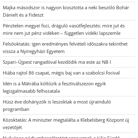
Majka másodszor is nagyon kiosztotta a neki beszóló Bohár
Dánielt és a Fideszt
Pénztelen megyei foci, dráguló vasútfejlesztés: mire jut és
mire nem jut pénz vidéken – független vidéki lapszemle
Felsőoktatás: igen eredményes felvételi időszakra tekinthet
vissza a Nyíregyházi Egyetem
Szpari–Újpest rangadóval kezdődik ma este az NB I
Hiába rajtol 86 csapat, mégis baj van a szabolcsi focival
Idén is a Mátrába költözik a fesztiválszezon egyik
legizgalmasabb felhozatala
Húsz éve dohányzók is leszoktak a most újrainduló
programban
Közoktatás: A miniszter megtalálta a Klebelsberg Központ új
vezetőjét
Nyilvános pódiumbeszélgetést szerveznek a Júlia Fürdő