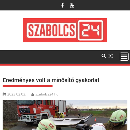
Skip
to
content
Eredményes volt a minősítő gyakorlat
2023.02.03.
szabolcs24.hu