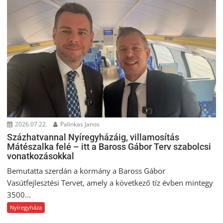
2026.07.22.
Palinkas Janos
Százhatvannal Nyíregyházáig, villamosítás
Mátészalka felé – itt a Baross Gábor Terv szabolcsi
vonatkozásokkal
Bemutatta szerdán a kormány a Baross Gábor
Vasútfejlesztési Tervet, amely a következő tíz évben mintegy
3500...
Nyíregyháza