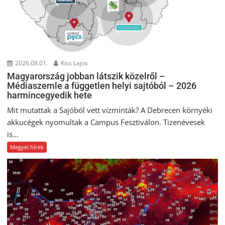
2026.08.01.
Kiss Lajos
Magyarország jobban látszik közelről –
Médiaszemle a független helyi sajtóból – 2026
harmincegyedik hete
Mit mutattak a Sajóból vett vízminták? A Debrecen környéki
akkucégek nyomultak a Campus Fesztiválon. Tizenévesek
is...
Megyei hírek