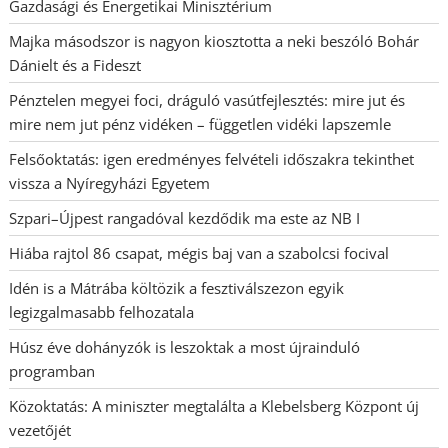
Gazdasági és Energetikai Minisztérium
Majka másodszor is nagyon kiosztotta a neki beszóló Bohár
Dánielt és a Fideszt
Pénztelen megyei foci, dráguló vasútfejlesztés: mire jut és
mire nem jut pénz vidéken – független vidéki lapszemle
Felsőoktatás: igen eredményes felvételi időszakra tekinthet
vissza a Nyíregyházi Egyetem
Szpari–Újpest rangadóval kezdődik ma este az NB I
Hiába rajtol 86 csapat, mégis baj van a szabolcsi focival
Idén is a Mátrába költözik a fesztiválszezon egyik
legizgalmasabb felhozatala
Húsz éve dohányzók is leszoktak a most újrainduló
programban
Közoktatás: A miniszter megtalálta a Klebelsberg Központ új
vezetőjét