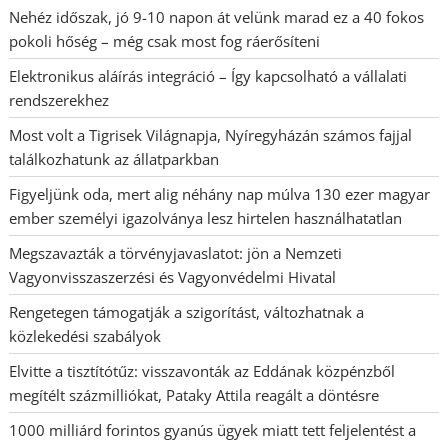
Nehéz időszak, jó 9-10 napon át velünk marad ez a 40 fokos
pokoli hőség – még csak most fog ráerősíteni
Elektronikus aláírás integráció – Így kapcsolható a vállalati
rendszerekhez
Most volt a Tigrisek Világnapja, Nyíregyházán számos fajjal
találkozhatunk az állatparkban
Figyeljünk oda, mert alig néhány nap múlva 130 ezer magyar
ember személyi igazolványa lesz hirtelen használhatatlan
Megszavazták a törvényjavaslatot: jön a Nemzeti
Vagyonvisszaszerzési és Vagyonvédelmi Hivatal
Rengetegen támogatják a szigorítást, változhatnak a
közlekedési szabályok
Elvitte a tisztítótűz: visszavonták az Eddának közpénzből
megítélt százmilliókat, Pataky Attila reagált a döntésre
1000 milliárd forintos gyanús ügyek miatt tett feljelentést a