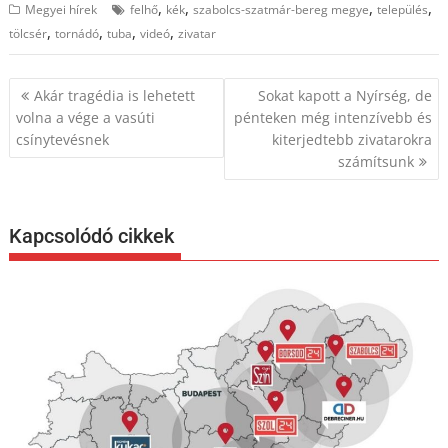
,
,
,
,
Megyei hírek
felhő
kék
szabolcs-szatmár-bereg megye
település
,
,
,
,
tölcsér
tornádó
tuba
videó
zivatar
Bejegyzés
Akár tragédia is lehetett
Sokat kapott a Nyírség, de
navigáció
volna a vége a vasúti
pénteken még intenzívebb és
csínytevésnek
kiterjedtebb zivatarokra
számítsunk
Kapcsolódó cikkek