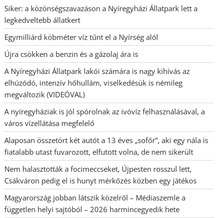
Siker: a közönségszavazáson a Nyíregyházi Állatpark lett a
legkedveltebb állatkert
Egymilliárd köbméter víz tűnt el a Nyírség alól
Újra csökken a benzin és a gázolaj ára is
A Nyíregyházi Állatpark lakói számára is nagy kihívás az
elhúzódó, intenzív hőhullám, viselkedésük is némileg
megváltozik (VIDEÓVAL)
A nyíregyháziak is jól spórolnak az ivóvíz felhasználásával, a
város vízellátása megfelelő
Alaposan összetört két autót a 13 éves „sofőr”, aki egy nála is
fiatalabb utast fuvarozott, elfutott volna, de nem sikerült
Nem halasztották a focimeccseket, Újpesten rosszul lett,
Csákváron pedig el is hunyt mérkőzés közben egy játékos
Magyarország jobban látszik közelről – Médiaszemle a
független helyi sajtóból – 2026 harmincegyedik hete