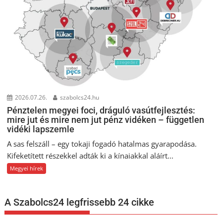
2026.07.26.
szabolcs24.hu
Pénztelen megyei foci, dráguló vasútfejlesztés:
mire jut és mire nem jut pénz vidéken – független
vidéki lapszemle
A sas felszáll – egy tokaji fogadó hatalmas gyarapodása.
Kifeketített részekkel adták ki a kínaiakkal aláírt...
Megyei hírek
A Szabolcs24 legfrissebb 24 cikke