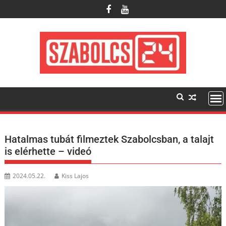
Skip
to
content
Hatalmas tubát filmeztek Szabolcsban, a talajt
is elérhette – videó
2024.05.22.
Kiss Lajos