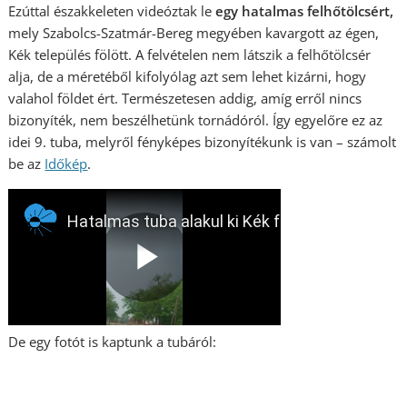
Ezúttal északkeleten videóztak le
egy hatalmas felhőtölcsért,
mely Szabolcs-Szatmár-Bereg megyében kavargott az égen,
Kék település fölött. A felvételen nem látszik a felhőtölcsér
alja, de a méretéből kifolyólag azt sem lehet kizárni, hogy
valahol földet ért. Természetesen addig, amíg erről nincs
bizonyíték, nem beszélhetünk tornádóról. Így egyelőre ez az
idei 9. tuba, melyről fényképes bizonyítékunk is van – számolt
be az
Időkép
.
De egy fotót is kaptunk a tubáról: