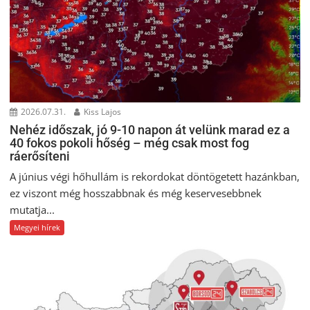
2026.07.31.
Kiss Lajos
Nehéz időszak, jó 9-10 napon át velünk marad ez a
40 fokos pokoli hőség – még csak most fog
ráerősíteni
A június végi hőhullám is rekordokat döntögetett hazánkban,
ez viszont még hosszabbnak és még keservesebbnek
mutatja...
Megyei hírek