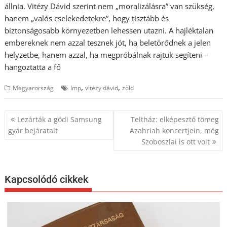
állnia. Vitézy Dávid szerint nem „moralizálásra” van szükség,
hanem „valós cselekedetekre”, hogy tisztább és
biztonságosabb környezetben lehessen utazni. A hajléktalan
embereknek nem azzal tesznek jót, ha beletörődnek a jelen
helyzetbe, hanem azzal, ha megpróbálnak rajtuk segíteni –
hangoztatta a fő
,
,
Magyarország
lmp
vitézy dávid
zöld
Bejegyzés
Lezárták a gödi Samsung
Teltház: elképesztő tömeg
navigáció
gyár bejáratait
Azahriah koncertjein, még
Szoboszlai is ott volt
Kapcsolódó cikkek