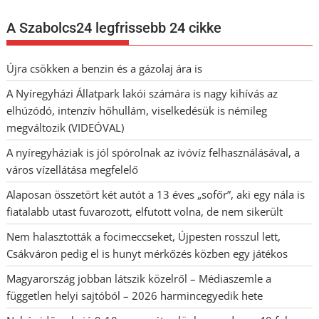
A Szabolcs24 legfrissebb 24 cikke
Újra csökken a benzin és a gázolaj ára is
A Nyíregyházi Állatpark lakói számára is nagy kihívás az
elhúzódó, intenzív hőhullám, viselkedésük is némileg
megváltozik (VIDEÓVAL)
A nyíregyháziak is jól spórolnak az ivóvíz felhasználásával, a
város vízellátása megfelelő
Alaposan összetört két autót a 13 éves „sofőr”, aki egy nála is
fiatalabb utast fuvarozott, elfutott volna, de nem sikerült
Nem halasztották a focimeccseket, Újpesten rosszul lett,
Csákváron pedig el is hunyt mérkőzés közben egy játékos
Magyarország jobban látszik közelről – Médiaszemle a
független helyi sajtóból – 2026 harmincegyedik hete