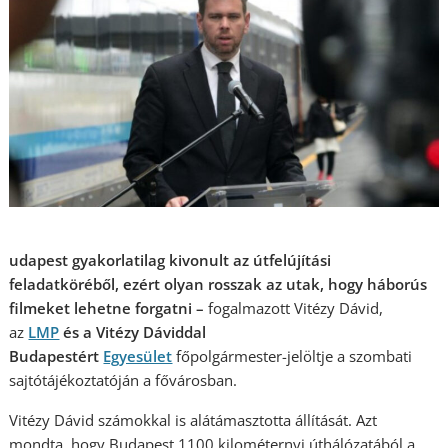
udapest gyakorlatilag kivonult az útfelújítási
feladatköréből, ezért olyan rosszak az utak, hogy háborús
filmeket lehetne forgatni –
fogalmazott Vitézy Dávid,
az
LMP
és a Vitézy Dáviddal
Budapestért
Egyesület
főpolgármester-jelöltje a szombati
sajtótájékoztatóján a fővárosban.
Vitézy Dávid számokkal is alátámasztotta állítását. Azt
mondta, hogy Budapest 1100 kilométernyi úthálózatából a