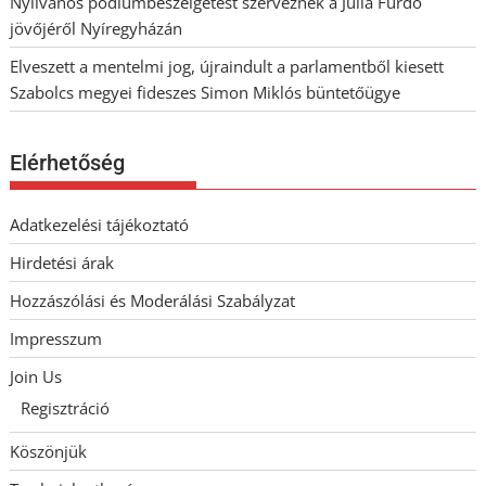
Nyilvános pódiumbeszélgetést szerveznek a Júlia Fürdő
jövőjéről Nyíregyházán
Elveszett a mentelmi jog, újraindult a parlamentből kiesett
Szabolcs megyei fideszes Simon Miklós büntetőügye
Elérhetőség
Adatkezelési tájékoztató
Hirdetési árak
Hozzászólási és Moderálási Szabályzat
Impresszum
Join Us
Regisztráció
Köszönjük