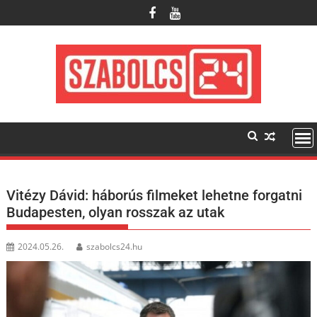
Skip
to
content
Vitézy Dávid: háborús filmeket lehetne forgatni
Budapesten, olyan rosszak az utak
2024.05.26.
szabolcs24.hu