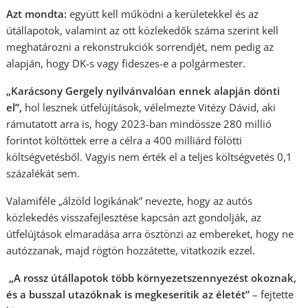
Azt mondta:
együtt kell működni a kerületekkel és az
útállapotok, valamint az ott közlekedők száma szerint kell
meghatározni a rekonstrukciók sorrendjét, nem pedig az
alapján, hogy DK-s vagy fideszes-e a polgármester.
„Karácsony Gergely nyilvánvalóan ennek alapján dönti
el”,
hol lesznek útfelújítások, vélelmezte Vitézy Dávid, aki
rámutatott arra is, hogy 2023-ban mindössze 280 millió
forintot költöttek erre a célra a 400 milliárd fölötti
költségvetésből. Vagyis nem érték el a teljes költségvetés 0,1
százalékát sem.
Valamiféle „álzöld logikának” nevezte, hogy az autós
közlekedés visszafejlesztése kapcsán azt gondolják, az
útfelújtások elmaradása arra ösztönzi az embereket, hogy ne
autózzanak, majd rögtön hozzátette, vitatkozik ezzel.
„A rossz útállapotok több környezetszennyezést okoznak,
és a busszal utazóknak is megkeserítik az életét”
– fejtette