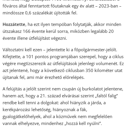
főváros által fenntartott főutaknak egy év alatt – 2023-ban –
mindössze 0,6 százalékát újították fel.
Hozzátette
, ha ezt ilyen tempóban folytatják, akkor minden
útszakasz 166 évente kerül sorra, miközben legalább 20
évente illene útfelújítást végezni.
Változtatni kell ezen – jelentette ki a főpolgármester-jelölt.
Kifejtette, a 101 pontos programjában szerepel, hogy a ciklus
végére megtízszerezik az útfelújítások jelenlegi volumenét. Ez
azt jelentené, hogy a következő ciklusban 350 kilométer utat
újítanak fel, ami már érezhető előrelépés.
A felújítás a jelölt szerint nem csupán új burkolatot jelentene,
hanem azt, hogy a 21. század elvárásai szerint „faltól falig”
rendbe kell tenni a dolgokat: ahol hiányzik a járda, a
kerékpározási lehetőség, hiányoznak a fák,
gyalogátkelőhelyek, ahol a közművek nem megfelelően
vannak elhelyezve, mindenhez „hozzá kell nyúlni”.