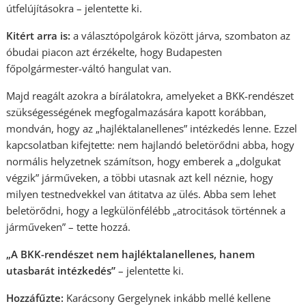
útfelújításokra – jelentette ki.
Kitért arra is:
a választópolgárok között járva, szombaton az
óbudai piacon azt érzékelte, hogy Budapesten
főpolgármester-váltó hangulat van.
Majd reagált azokra a bírálatokra, amelyeket a BKK-rendészet
szükségességének megfogalmazására kapott korábban,
mondván, hogy az „hajléktalanellenes” intézkedés lenne. Ezzel
kapcsolatban kifejtette: nem hajlandó beletörődni abba, hogy
normális helyzetnek számítson, hogy emberek a „dolgukat
végzik” járműveken, a többi utasnak azt kell néznie, hogy
milyen testnedvekkel van átitatva az ülés. Abba sem lehet
beletörődni, hogy a legkülönfélébb „atrocitások történnek a
járműveken” – tette hozzá.
„A BKK-rendészet nem hajléktalanellenes, hanem
utasbarát intézkedés”
– jelentette ki.
Hozzáfűzte:
Karácsony Gergelynek inkább mellé kellene