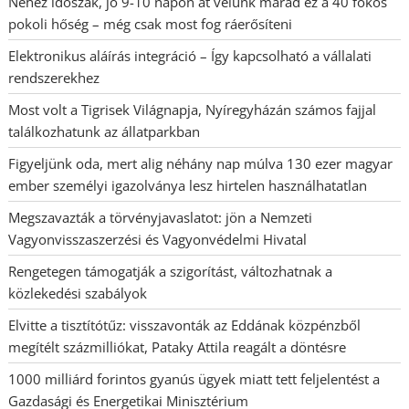
Nehéz időszak, jó 9-10 napon át velünk marad ez a 40 fokos
pokoli hőség – még csak most fog ráerősíteni
Elektronikus aláírás integráció – Így kapcsolható a vállalati
rendszerekhez
Most volt a Tigrisek Világnapja, Nyíregyházán számos fajjal
találkozhatunk az állatparkban
Figyeljünk oda, mert alig néhány nap múlva 130 ezer magyar
ember személyi igazolványa lesz hirtelen használhatatlan
Megszavazták a törvényjavaslatot: jön a Nemzeti
Vagyonvisszaszerzési és Vagyonvédelmi Hivatal
Rengetegen támogatják a szigorítást, változhatnak a
közlekedési szabályok
Elvitte a tisztítótűz: visszavonták az Eddának közpénzből
megítélt százmilliókat, Pataky Attila reagált a döntésre
1000 milliárd forintos gyanús ügyek miatt tett feljelentést a
Gazdasági és Energetikai Minisztérium