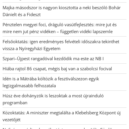
Majka másodszor is nagyon kiosztotta a neki beszóló Bohár
Dánielt és a Fideszt
Pénztelen megyei foci, dráguló vasútfejlesztés: mire jut és
mire nem jut pénz vidéken – független vidéki lapszemle
Felsőoktatás: igen eredményes felvételi időszakra tekinthet
vissza a Nyíregyházi Egyetem
Szpari–Újpest rangadóval kezdődik ma este az NB I
Hiába rajtol 86 csapat, mégis baj van a szabolcsi focival
Idén is a Mátrába költözik a fesztiválszezon egyik
legizgalmasabb felhozatala
Húsz éve dohányzók is leszoktak a most újrainduló
programban
Közoktatás: A miniszter megtalálta a Klebelsberg Központ új
vezetőjét