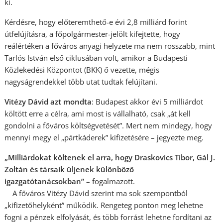
ki.
Kérdésre, hogy előteremthető-e évi 2,8 milliárd forint
útfelújításra, a főpolgármester-jelölt kifejtette, hogy
reálértéken a főváros anyagi helyzete ma nem rosszabb, mint
Tarlós István első ciklusában volt, amikor a Budapesti
Közlekedési Központot (BKK) ő vezette, mégis
nagyságrendekkel több utat tudtak felújítani.
Vitézy Dávid azt mondta
: Budapest akkor évi 5 milliárdot
költött erre a célra, ami most is vállalható, csak „át kell
gondolni a főváros költségvetését”. Mert nem mindegy, hogy
mennyi megy el „pártkáderek” kifizetésére – jegyezte meg.
„Milliárdokat költenek el arra, hogy Draskovics Tibor, Gál J.
Zoltán és társaik üljenek különböző
igazgatótanácsokban”
– fogalmazott.
A főváros Vitézy Dávid szerint ma sok szempontból
„kifizetőhelyként” működik. Rengeteg ponton meg lehetne
fogni a pénzek elfolyását, és több forrást lehetne fordítani az