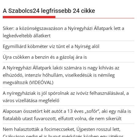
A Szabolcs24 legfrissebb 24 cikke
Siker: a közönségszavazáson a Nyíregyházi Állatpark lett a
legkedveltebb állatkert
Egymilliárd köbméter víz tűnt el a Nyírség alól
Újra csökken a benzin és a gázolaj ára is
A Nyíregyházi Állatpark lakói számára is nagy kihívás az
elhúzódó, intenzív hőhullám, viselkedésük is némileg
megváltozik (VIDEÓVAL)
A nyíregyháziak is jól spórolnak az ivóvíz felhasználásával, a
város vízellátása megfelelő
Alaposan összetört két autót a 13 éves „sofőr”, aki egy nála is
fiatalabb utast fuvarozott, elfutott volna, de nem sikerült
Nem halasztották a focimeccseket, Újpesten rosszul lett,
Csákváron pedig el is hunyt mérkőzés közben egy játékos