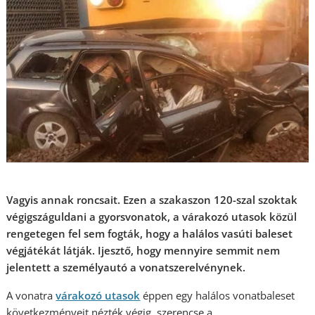
Vagyis annak roncsait. Ezen a szakaszon 120-szal szoktak
végigszáguldani a gyorsvonatok, a várakozó utasok közül
rengetegen fel sem fogták, hogy a halálos vasúti baleset
végjátékát látják. Ijesztő, hogy mennyire semmit nem
jelentett a személyautó a vonatszerelvénynek.
A vonatra
várakozó utasok
éppen egy halálos vonatbaleset
következményeit nézték végig, szerencse a