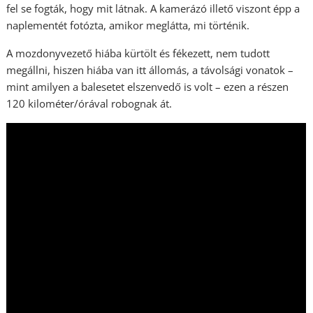
fel se fogták, hogy mit látnak. A kamerázó illető viszont épp a
naplementét fotózta, amikor meglátta, mi történik.
A mozdonyvezető hiába kürtölt és fékezett, nem tudott
megállni, hiszen hiába van itt állomás, a távolsági vonatok –
mint amilyen a balesetet elszenvedő is volt – ezen a részen
120 kilométer/órával robognak át.