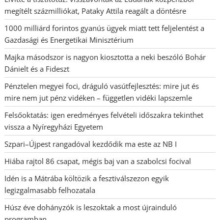
megítélt százmilliókat, Pataky Attila reagált a döntésre
1000 milliárd forintos gyanús ügyek miatt tett feljelentést a
Gazdasági és Energetikai Minisztérium
Majka másodszor is nagyon kiosztotta a neki beszóló Bohár
Dánielt és a Fideszt
Pénztelen megyei foci, dráguló vasútfejlesztés: mire jut és
mire nem jut pénz vidéken – független vidéki lapszemle
Felsőoktatás: igen eredményes felvételi időszakra tekinthet
vissza a Nyíregyházi Egyetem
Szpari–Újpest rangadóval kezdődik ma este az NB I
Hiába rajtol 86 csapat, mégis baj van a szabolcsi focival
Idén is a Mátrába költözik a fesztiválszezon egyik
legizgalmasabb felhozatala
Húsz éve dohányzók is leszoktak a most újrainduló
programban