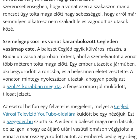
szerencsétlenségben, hogy a vonat ezen a szakaszon már a
roncsot úgy tolta maga előtt nagy sebességgel, hogy arról már
semmilyen alkatrész nem szakadt le és vágódott az utasok
közé.
Személygépkocsi és vonat karambolozott Cegléden
vasárnap este.
A baleset Cegléd egyik külvárosi részén, a
Budai úti vasúti átjáróban történt, ahol a személyautót a vonat
több méteren tolta maga előtt. Egy ember utazott a járműben,
aki begyűrődött a roncsba, és a helyszínen életét vesztette. A
vonaton mintegy nyolcszázan utaztak, ahogyan pedig azt
a
Szol24 korábban megírta
, a fénysorompó jól működött,
tilosat jelzett.
Az esetről hétfőn egy felvétel is megjelent, melyet a
Cegléd
Városi Televízió YouTube-oldalára
küldött be egy nézőjük. Ezt
a
Szegeder.hu
szúrta ki. A videón a baleset maga nem látszik,
de az igen, ahogy az átjáró utáni vasútállomáson végigtolta a
vonat a már összegyűrődött autót, az emberek pedig egy ideig