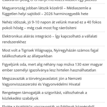
Magyarország jobban látszik közelről – Médiaszemle a
független helyi sajtóból – 2026 harmincegyedik hete
Nehéz időszak, jó 9-10 napon át velünk marad ez a 40 fokos
pokoli hőség – még csak most fog ráerősíteni
Elektronikus aláírás integráció – Így kapcsolható a vállalati
rendszerekhez
Most volt a Tigrisek Világnapja, Nyíregyházán számos fajjal
találkozhatunk az állatparkban
Figyeljünk oda, mert alig néhány nap múlva 130 ezer magyar
ember személyi igazolványa lesz hirtelen használhatatlan
Megszavazták a törvényjavaslatot: jön a Nemzeti
Vagyonvisszaszerzési és Vagyonvédelmi Hivatal
Rengetegen támogatják a szigorítást, változhatnak a
közlekedési szabályok
Elvitte a tisztítótűz: visszavonták az Eddának közpénzből