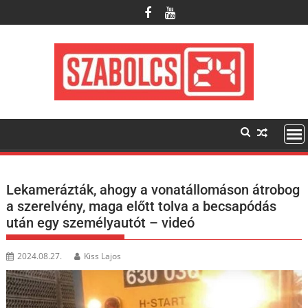
Skip
to
content
Lekamerázták, ahogy a vonatállomáson átrobog
a szerelvény, maga előtt tolva a becsapódás
után egy személyautót – videó
2024.08.27.
Kiss Lajos