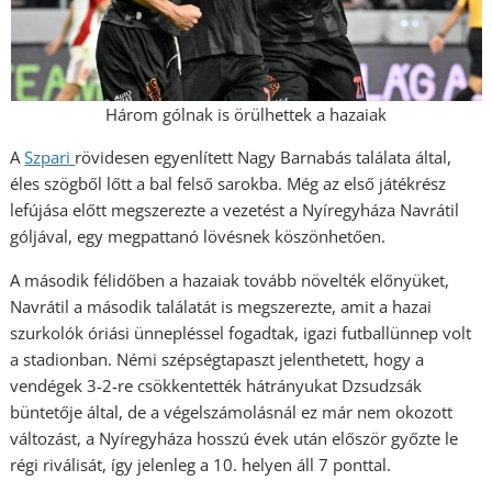
Három gólnak is örülhettek a hazaiak
A
Szpari
rövidesen egyenlített Nagy Barnabás találata által,
éles szögből lőtt a bal felső sarokba. Még az első játékrész
lefújása előtt megszerezte a vezetést a Nyíregyháza Navrátil
góljával, egy megpattanó lövésnek köszönhetően.
A második félidőben a hazaiak tovább növelték előnyüket,
Navrátil a második találatát is megszerezte, amit a hazai
szurkolók óriási ünnepléssel fogadtak, igazi futballünnep volt
a stadionban. Némi szépségtapaszt jelenthetett, hogy a
vendégek 3-2-re csökkentették hátrányukat Dzsudzsák
büntetője által, de a végelszámolásnál ez már nem okozott
változást, a Nyíregyháza hosszú évek után először győzte le
régi riválisát, így jelenleg a 10. helyen áll 7 ponttal.