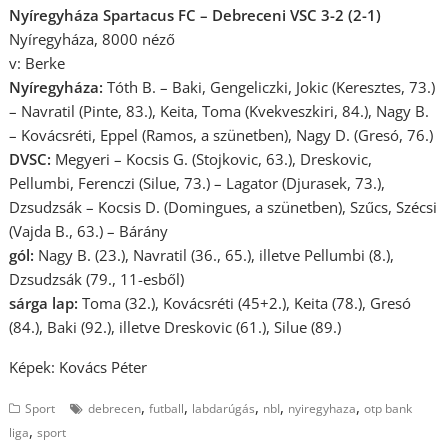
Nyíregyháza Spartacus FC – Debreceni VSC 3-2 (2-1)
Nyíregyháza, 8000 néző
v: Berke
Nyíregyháza:
Tóth B. – Baki, Gengeliczki, Jokic (Keresztes, 73.)
– Navratil (Pinte, 83.), Keita, Toma (Kvekveszkiri, 84.), Nagy B.
– Kovácsréti, Eppel (Ramos, a szünetben), Nagy D. (Gresó, 76.)
DVSC:
Megyeri – Kocsis G. (Stojkovic, 63.), Dreskovic,
Pellumbi, Ferenczi (Silue, 73.) – Lagator (Djurasek, 73.),
Dzsudzsák – Kocsis D. (Domingues, a szünetben), Szűcs, Szécsi
(Vajda B., 63.) – Bárány
gól:
Nagy B. (23.), Navratil (36., 65.), illetve Pellumbi (8.),
Dzsudzsák (79., 11-esből)
sárga lap:
Toma (32.), Kovácsréti (45+2.), Keita (78.), Gresó
(84.), Baki (92.), illetve Dreskovic (61.), Silue (89.)
Képek: Kovács Péter
,
,
,
,
,
Sport
debrecen
futball
labdarúgás
nbI
nyiregyhaza
otp bank
,
liga
sport