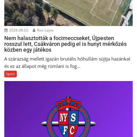
2026.08.02.
Kiss Lajos
Nem halasztották a focimeccseket, Újpesten
rosszul lett, Csákváron pedig el is hunyt mérkőzés
közben egy játékos
A szárazság mellett igazán brutális hőhullám sújtja hazánkat
és ez az állapot még romlani is fog...
Sport