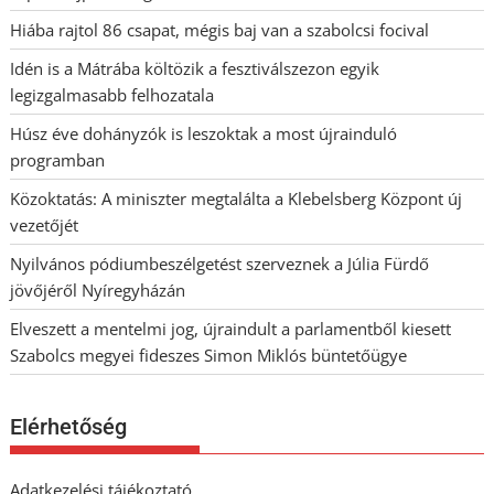
Hiába rajtol 86 csapat, mégis baj van a szabolcsi focival
Idén is a Mátrába költözik a fesztiválszezon egyik
legizgalmasabb felhozatala
Húsz éve dohányzók is leszoktak a most újrainduló
programban
Közoktatás: A miniszter megtalálta a Klebelsberg Központ új
vezetőjét
Nyilvános pódiumbeszélgetést szerveznek a Júlia Fürdő
jövőjéről Nyíregyházán
Elveszett a mentelmi jog, újraindult a parlamentből kiesett
Szabolcs megyei fideszes Simon Miklós büntetőügye
Elérhetőség
Adatkezelési tájékoztató