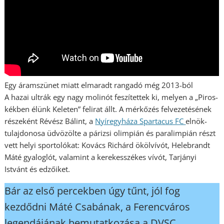
Egy áramszünet miatt elmaradt rangadó még 2013-ból
A hazai ultrák egy nagy molinót feszítettek ki, melyen a „Piros-
kékben élünk Keleten” felirat állt. A mérkőzés felvezetésének
részeként Révész Bálint, a
Nyíregyháza Spartacus FC
elnök-
tulajdonosa üdvözölte a párizsi olimpián és paralimpián részt
vett helyi sportolókat: Kovács Richárd ökölvívót, Helebrandt
Máté gyaloglót, valamint a kerekesszékes vívót, Tarjányi
Istvánt és edzőiket.
Bár az első percekben úgy tűnt, jól fog
kezdődni Máté Csabának, a Ferencváros
legendájának bemutatkozása a DVSC