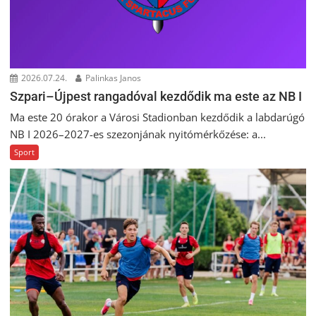
2026.07.24.
Palinkas Janos
Szpari–Újpest rangadóval kezdődik ma este az NB I
Ma este 20 órakor a Városi Stadionban kezdődik a labdarúgó
NB I 2026–2027-es szezonjának nyitómérkőzése: a...
Sport