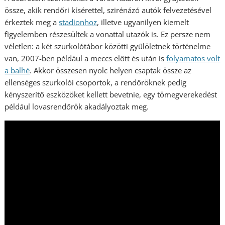
össze, akik rendőri kísérettel, szirénázó autók felvezetésével
érkeztek meg a
stadionhoz
, illetve ugyanilyen kiemelt
figyelemben részesültek a vonattal utazók is. Ez persze nem
véletlen: a két szurkolótábor közötti gyűlöletnek történelme
van, 2007-ben például a meccs előtt és után is
folyamatos volt
a balhé
. Akkor összesen nyolc helyen csaptak össze az
ellenséges szurkolói csoportok, a rendőröknek pedig
kényszerítő eszközöket kellett bevetnie, egy tömegverekedést
például lovasrendőrök akadályoztak meg.