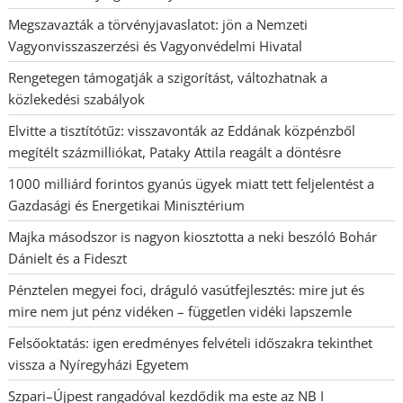
Megszavazták a törvényjavaslatot: jön a Nemzeti
Vagyonvisszaszerzési és Vagyonvédelmi Hivatal
Rengetegen támogatják a szigorítást, változhatnak a
közlekedési szabályok
Elvitte a tisztítótűz: visszavonták az Eddának közpénzből
megítélt százmilliókat, Pataky Attila reagált a döntésre
1000 milliárd forintos gyanús ügyek miatt tett feljelentést a
Gazdasági és Energetikai Minisztérium
Majka másodszor is nagyon kiosztotta a neki beszóló Bohár
Dánielt és a Fideszt
Pénztelen megyei foci, dráguló vasútfejlesztés: mire jut és
mire nem jut pénz vidéken – független vidéki lapszemle
Felsőoktatás: igen eredményes felvételi időszakra tekinthet
vissza a Nyíregyházi Egyetem
Szpari–Újpest rangadóval kezdődik ma este az NB I