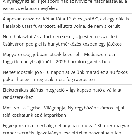
A nyíregyháziak is jól spórolnak az ivóvíz felhasználásával, a
város vízellátása megfelelő
Alaposan összetört két autót a 13 éves „sofőr”, aki egy nála is
fiatalabb utast fuvarozott, elfutott volna, de nem sikerült
Nem halasztották a focimeccseket, Újpesten rosszul lett,
Csákváron pedig el is hunyt mérkőzés közben egy játékos
Magyarország jobban látszik közelről – Médiaszemle a
független helyi sajtóból – 2026 harmincegyedik hete
Nehéz időszak, jó 9-10 napon át velünk marad ez a 40 fokos
pokoli hőség – még csak most fog ráerősíteni
Elektronikus aláírás integráció – Így kapcsolható a vállalati
rendszerekhez
Most volt a Tigrisek Világnapja, Nyíregyházán számos fajjal
találkozhatunk az állatparkban
Figyeljünk oda, mert alig néhány nap múlva 130 ezer magyar
ember személyi igazolványa lesz hirtelen használhatatlan