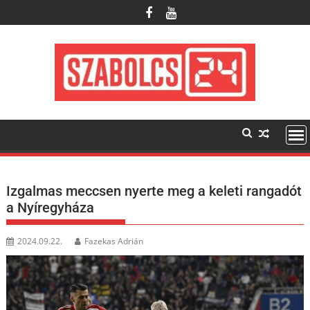
Skip
to
content
Izgalmas meccsen nyerte meg a keleti rangadót
a Nyíregyháza
2024.09.22.
Fazekas Adrián