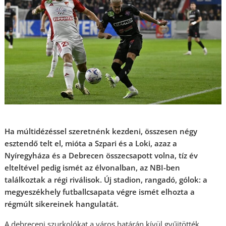
Ha múltidézéssel szeretnénk kezdeni, összesen négy
esztendő telt el, mióta a Szpari és a Loki, azaz a
Nyíregyháza és a Debrecen összecsapott volna, tíz év
elteltével pedig ismét az élvonalban, az NBI-ben
találkoztak a régi riválisok. Új stadion, rangadó, gólok: a
megyeszékhely futballcsapata végre ismét elhozta a
régmúlt sikereinek hangulatát.
A debreceni szurkolókat a város határán kívül gyűjtötték