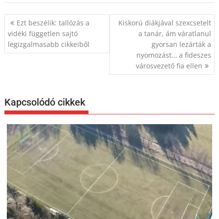
Bejegyzés
Ezt beszélik: tallózás a
Kiskorú diákjával szexcsetelt
navigáció
vidéki független sajtó
a tanár, ám váratlanul
legizgalmasabb cikkeiből
gyorsan lezárták a
nyomozást… a fideszes
városvezető fia ellen
Kapcsolódó cikkek